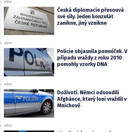
včera
Česká diplomacie přesouvá
své síly. Jeden konzulát
zanikne, jiný vznikne
včera
Policie objasnila pomníček. V
případu vraždy z roku 2010
pomohly vzorky DNA
včera
Doživotí. Němci odsoudili
Afghánce, který loni vraždil v
Mnichově
včera