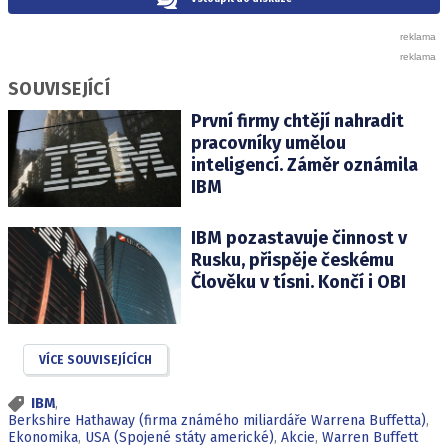
SOUVISEJÍCÍ
První firmy chtějí nahradit
pracovníky umělou
inteligencí. Záměr oznámila
IBM
IBM pozastavuje činnost v
Rusku, přispěje českému
Člověku v tísni. Končí i OBI
VÍCE SOUVISEJÍCÍCH
IBM
,
Berkshire Hathaway (firma známého miliardáře Warrena Buffetta)
,
Ekonomika
,
USA (Spojené státy americké)
,
Akcie
,
Warren Buffett