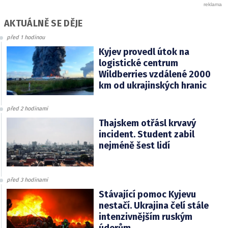
AKTUÁLNĚ SE DĚJE
před 1 hodinou
Kyjev provedl útok na
logistické centrum
Wildberries vzdálené 2000
km od ukrajinských hranic
před 2 hodinami
Thajskem otřásl krvavý
incident. Student zabil
nejméně šest lidí
před 3 hodinami
Stávající pomoc Kyjevu
nestačí. Ukrajina čelí stále
intenzivnějším ruským
úderům