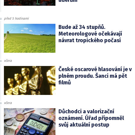
před 5 hodinami
Bude až 34 stupňů.
Meteorologové očekávají
návrat tropického počasí
včera
České oscarové hlasování je v
plném proudu. Šanci má pět
filmů
včera
Důchodci a valorizační
oznámení. Úřad připomněl
svůj aktuální postup