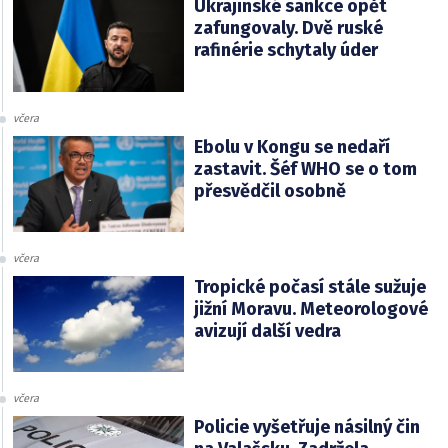
Ukrajinské sankce opět
zafungovaly. Dvě ruské
rafinérie schytaly úder
včera
Ebolu v Kongu se nedaří
zastavit. Šéf WHO se o tom
přesvědčil osobně
včera
Tropické počasí stále sužuje
jižní Moravu. Meteorologové
avizují další vedra
včera
Policie vyšetřuje násilný čin