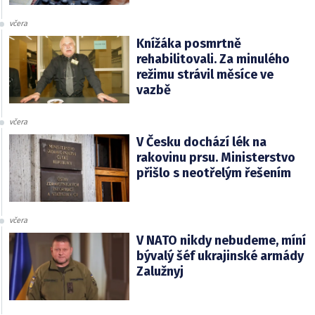
včera
Knížáka posmrtně
rehabilitovali. Za minulého
režimu strávil měsíce ve
vazbě
včera
V Česku dochází lék na
rakovinu prsu. Ministerstvo
přišlo s neotřelým řešením
včera
V NATO nikdy nebudeme, míní
bývalý šéf ukrajinské armády
Zalužnyj