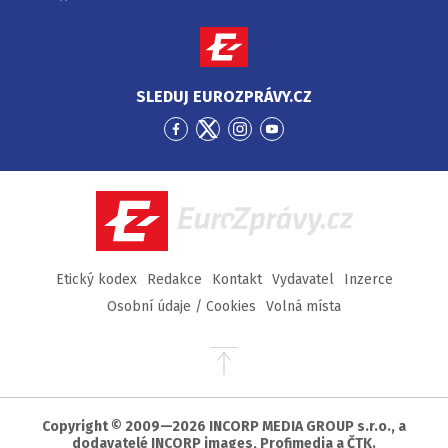
SLEDUJ EUROZPRÁVY.CZ
Přejít
Přejít
Přejít
Přejít
na
na
na
na
Facebook
Twitter
Instagram
YouTube
EuroZprávy.cz
Etický kodex
Redakce
Kontakt
Vydavatel
Inzerce
Osobní údaje / Cookies
Volná místa
Přejít
na
začátek
stránky
Copyright © 2009—2026 INCORP MEDIA GROUP s.r.o., a
dodavatelé INCORP images, Profimedia a ČTK.