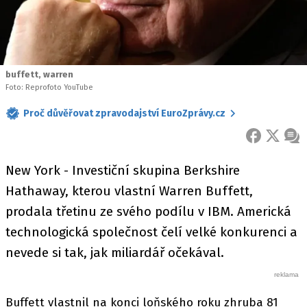
buffett, warren
Foto: Reprofoto YouTube
Proč důvěřovat zpravodajství EuroZprávy.cz
FACEBOOK
X
ZPR
New York - Investiční skupina Berkshire
Hathaway, kterou vlastní Warren Buffett,
prodala třetinu ze svého podílu v IBM. Americká
technologická společnost čelí velké konkurenci a
nevede si tak, jak miliardář očekával.
Buffett vlastnil na konci loňského roku zhruba 81