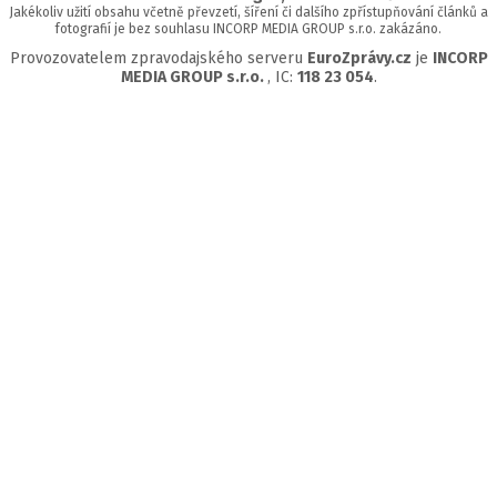
Jakékoliv užití obsahu včetně převzetí, šíření či dalšího zpřístupňování článků a
fotografií je bez souhlasu INCORP MEDIA GROUP s.r.o. zakázáno.
Provozovatelem zpravodajského serveru
EuroZprávy.cz
je
INCORP
MEDIA GROUP s.r.o.
, IC:
118 23 054
.