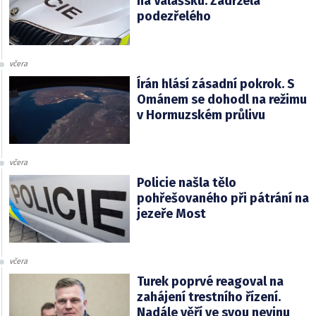
na Valašsku. Zadržela
podezřelého
včera
Írán hlásí zásadní pokrok. S
Ománem se dohodl na režimu
v Hormuzském průlivu
včera
Policie našla tělo
pohřešovaného při pátrání na
jezeře Most
včera
Turek poprvé reagoval na
zahájení trestního řízení.
Nadále věří ve svou nevinu