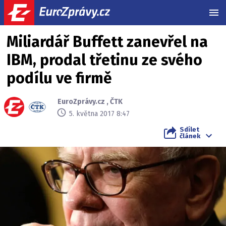
MEN
Miliardář Buffett zanevřel na
IBM, prodal třetinu ze svého
podílu ve firmě
EuroZprávy.cz
,
ČTK
5. května 2017 8:47
Sdílet
článek