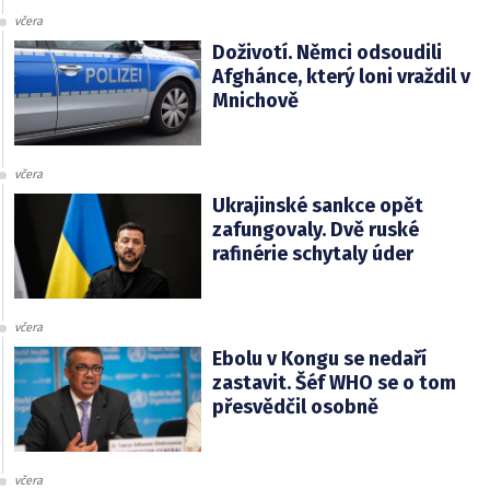
včera
Doživotí. Němci odsoudili
Afghánce, který loni vraždil v
Mnichově
včera
Ukrajinské sankce opět
zafungovaly. Dvě ruské
rafinérie schytaly úder
včera
Ebolu v Kongu se nedaří
zastavit. Šéf WHO se o tom
přesvědčil osobně
včera