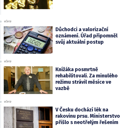
včera
Důchodci a valorizační
oznámení. Úřad připomněl
svůj aktuální postup
včera
Knížáka posmrtně
rehabilitovali. Za minulého
režimu strávil měsíce ve
vazbě
včera
V Česku dochází lék na
rakovinu prsu. Ministerstvo
přišlo s neotřelým řešením