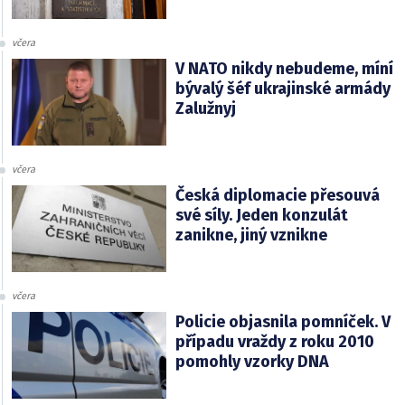
včera
V NATO nikdy nebudeme, míní
bývalý šéf ukrajinské armády
Zalužnyj
včera
Česká diplomacie přesouvá
své síly. Jeden konzulát
zanikne, jiný vznikne
včera
Policie objasnila pomníček. V
případu vraždy z roku 2010
pomohly vzorky DNA