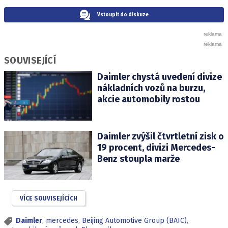
Vstoupit do diskuze
SOUVISEJÍCÍ
Daimler chystá uvedení divize
nákladních vozů na burzu,
akcie automobily rostou
Daimler zvýšil čtvrtletní zisk o
19 procent, divizi Mercedes-
Benz stoupla marže
VÍCE SOUVISEJÍCÍCH
Daimler
,
mercedes
,
Beijing Automotive Group (BAIC)
,