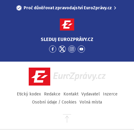
Proč důvěřovat zpravodajství EuroZprávy.cz
SLEDUJ EUROZPRÁVY.CZ
Přejít
Přejít
Přejít
Přejít
na
na
na
na
Facebook
Twitter
Instagram
YouTube
EuroZprávy.cz
Etický kodex
Redakce
Kontakt
Vydavatel
Inzerce
Osobní údaje / Cookies
Volná místa
Přejít
na
začátek
stránky