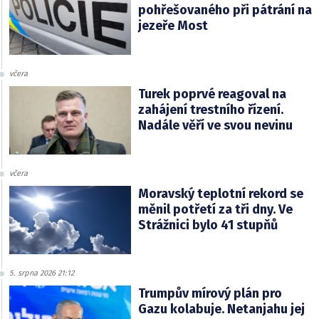
pohřešovaného při pátrání na
jezeře Most
včera
Turek poprvé reagoval na
zahájení trestního řízení.
Nadále věří ve svou nevinu
včera
Moravský teplotní rekord se
měnil potřetí za tři dny. Ve
Strážnici bylo 41 stupňů
5. srpna 2026 21:12
Trumpův mírový plán pro
Gazu kolabuje. Netanjahu jej