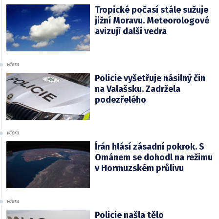
Tropické počasí stále sužuje
jižní Moravu. Meteorologové
avizují další vedra
včera
Policie vyšetřuje násilný čin
na Valašsku. Zadržela
podezřelého
včera
Írán hlásí zásadní pokrok. S
Ománem se dohodl na režimu
v Hormuzském průlivu
včera
Policie našla tělo