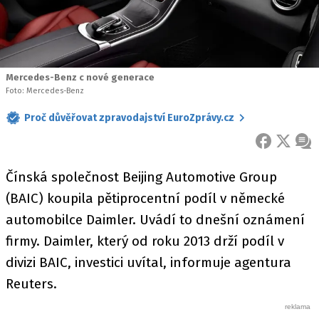
Mercedes-Benz c nové generace
Foto: Mercedes-Benz
Proč důvěřovat zpravodajství EuroZprávy.cz
FACEBOOK
X
ZPR
Čínská společnost Beijing Automotive Group
(BAIC) koupila pětiprocentní podíl v německé
automobilce Daimler. Uvádí to dnešní oznámení
firmy. Daimler, který od roku 2013 drží podíl v
divizi BAIC, investici uvítal, informuje agentura
Reuters.