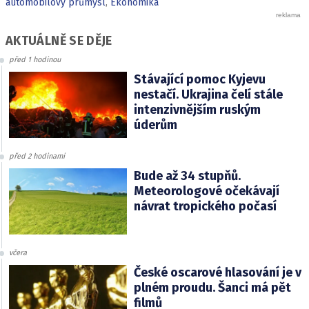
automobilový průmysl
,
Ekonomika
AKTUÁLNĚ SE DĚJE
před 1 hodinou
Stávající pomoc Kyjevu
nestačí. Ukrajina čelí stále
intenzivnějším ruským
úderům
před 2 hodinami
Bude až 34 stupňů.
Meteorologové očekávají
návrat tropického počasí
včera
České oscarové hlasování je v
plném proudu. Šanci má pět
filmů