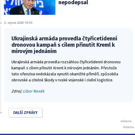
nepodepsal
5. srpna 2026 19:55
Ukrajinská armáda provedla čtyřicetidenní
dronovou kampaň s cílem přinutit Kreml k
mírovým jednáním
Ukrajinská armáda provedla rozsáhlou čtyřicetidenní dronovou
kampaň s cílem přinutit Kreml k mírovým jednáním. Přestože
tato ofenziva nedokázala vynutit okamžité příměří, způsobila
obrovské a citelné škody v ruské vojenské i civilní logistice.
Zdroj:
Libor Novák
DALŠÍ ZPRÁVY