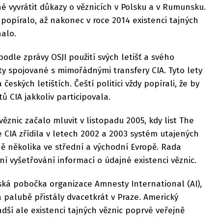
é vyvrátit důkazy o věznicích v Polsku a v Rumunsku.
 popíralo, až nakonec v roce 2014 existenci tajných
alo.
odle zprávy OSJI použití svých letišť a svého
y spojované s mimořádnými transfery CIA. Tyto lety
eských letištích. Čeští politici vždy popírali, že by
ů CIA jakkoliv participovala.
ěznic začalo mluvit v listopadu 2005, kdy list The
 CIA zřídila v letech 2002 a 2003 systém utajených
ně několika ve střední a východní Evropě. Rada
ní vyšetřování informací o údajné existenci věznic.
ká pobočka organizace Amnesty International (AI),
a palubě přistály dvacetkrát v Praze. Americký
ší ale existenci tajných věznic poprvé veřejně