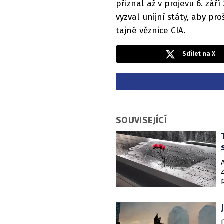
přiznal až v projevu 6. zá
vyzval unijní státy, aby pro
tajné věznice CIA.
Sdílet na X
SOUVISEJÍCÍ