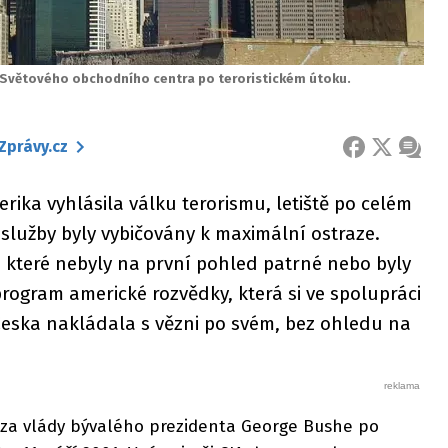
ov Světového obchodního centra po teroristickém útoku.
Zprávy.cz
FACEBOOK
X
ZPRÁ
erika vyhlásila válku terorismu, letiště po celém
 služby byly vybičovány k maximální ostraze.
 které nebyly na první pohled patrné nebo byly
 program americké rozvědky, která si ve spolupráci
Česka nakládala s vězni po svém, bez ohledu na
a za vlády bývalého prezidenta George Bushe po