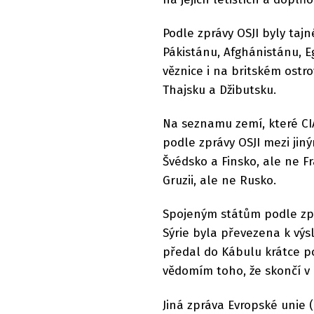
Podle zprávy OSJI byly tajn
Pákistánu, Afghánistánu, E
věznice i na britském ostro
Thajsku a Džibutsku.
Na seznamu zemí, které CI
podle zprávy OSJI mezi jin
Švédsko a Finsko, ale ne F
Gruzii, ale ne Rusko.
Spojeným státům podle zprá
Sýrie byla převezena k vý
předal do Kábulu krátce po
vědomím toho, že skončí v 
Jiná zpráva Evropské unie 