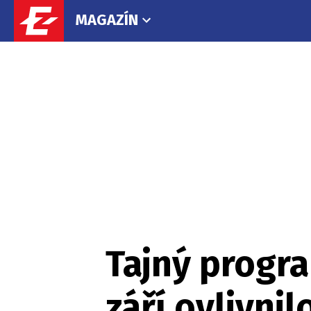
MAGAZÍN
Tajný progra
září ovlivni