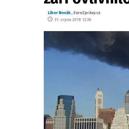
Libor Novák
,
EuroZprávy.cz
31. srpna 2018 12:36