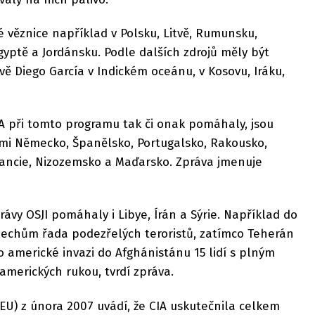
é věznice například v Polsku, Litvě, Rumunsku,
gyptě a Jordánsku. Podle dalších zdrojů měly být
vě Diego García v Indickém oceánu, v Kosovu, Iráku,
A při tomto programu tak či onak pomáhaly, jsou
ými Německo, Španělsko, Portugalsko, Rakousko,
rancie, Nizozemsko a Maďarsko. Zpráva jmenuje
vy OSJI pomáhaly i Libye, Írán a Sýrie. Například do
slechům řada podezřelých teroristů, zatímco Teherán
 americké invazi do Afghánistánu 15 lidí s plným
amerických rukou, tvrdí zpráva.
(EU) z února 2007 uvádí, že CIA uskutečnila celkem