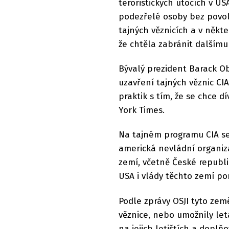
teroristických útocích v US
podezřelé osoby bez povole
tajných věznicích a v někte
že chtěla zabránit dalšímu
Bývalý prezident Barack O
uzavření tajných věznic CIA
praktik s tím, že se chce 
York Times.
Na tajném programu CIA se 
americká nevládní organizac
zemí, včetně České republik
USA i vlády těchto zemí po
Podle zprávy OSJI tyto zem
věznice, nebo umožnily let
na jejich letištích a doplňo