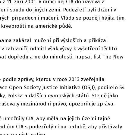
A z 11. září 2001. V rámci něj CIA dopravovala
ní soudu do jiných zemí. Podezřelí byli drženi v
rých případech i mučeni. Vláda se později hájila tím,
 krveprolití na americké půdě.
bama zakázal mučení při výsleších a přikázal
 v zahraničí, odmítl však výzvy k vyšetření těchto
dívat dopředu a ne do minulosti, napsal list The New
podle zprávy, kterou v roce 2013 zveřejnila
e Open Society Justice Initiative (OSJI), podílelo 54
y, Polska a dalších evropských států. Stejně jako
rušovaly mezinárodní právo, upozorňuje zpráva.
ě umožnily CIA, aby měla na jejich území tajné
adlům CIA s podezřelými na palubě, aby přistávaly
valy na nich palivo.