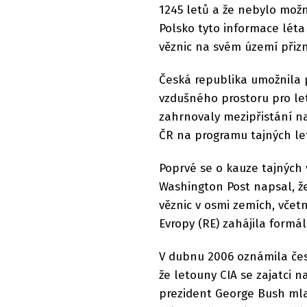
1245 letů a že nebylo možn
Polsko tyto informace léta
věznic na svém území přizn
Česká republika umožnila p
vzdušného prostoru pro let
zahrnovaly mezipřistání na č
ČR na programu tajných let
Poprvé se o kauze tajných v
Washington Post napsal, že
věznic v osmi zemích, včet
Evropy (RE) zahájila formál
V dubnu 2006 oznámila čes
že letouny CIA se zajatci n
prezident George Bush mlad