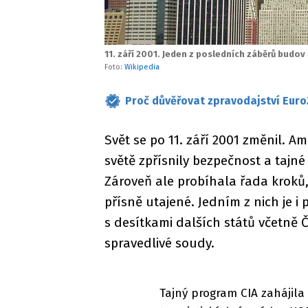
11. září 2001. Jeden z posledních záběrů bud
Foto:
Wikipedia
Proč důvěřovat zpravodajství Euro
Svět se po 11. září 2001 změnil. Am
světě zpřísnily bezpečnost a tajné
Zároveň ale probíhala řada kroků,
přísně utajené. Jedním z nich je i
s desítkami dalších států včetně 
spravedlivé soudy.
Tajný program CIA zahájil