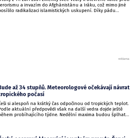
terorismu a invazím do Afghánistánu a Iráku, což mimo jiné
posílilo radikalizaci islamistických uskupení. Díky pádu
režimu Saddáma Husajna vzniklo vakuum, které nakonec
ochotně vyplnil Islámský stát.
Bude až 34 stupňů. Meteorologové očekávají návrat
tropického počasí
Češi si alespoň na krátký čas odpočinou od tropických teplot.
Podle aktuální předpovědi však na další vedra dojde ještě
během probíhajícího týdne. Nedělní maxima budou šplhat
výrazně přes 30 stupňů.