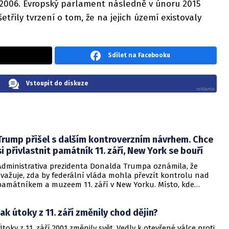
ří 2006. Evropský parlament následně v únoru 2015
šetřily tvrzení o tom, že na jejich území existovaly
Sdílet na Facebooku
Vstoupit do diskuze
Trump přišel s dalším kontroverzním návrhem. Chce
si přivlastnit památník 11. září, New York se bouří
Administrativa prezidenta Donalda Trumpa oznámila, že
zvažuje, zda by federální vláda mohla převzít kontrolu nad
památníkem a muzeem 11. září v New Yorku. Místo, kde
stávaly věže Světového obchodního centra, je v současnosti
spravováno veřejnou charitativní organizací, v jejímž čele
Jak útoky z 11. září změnily chod dějin?
stojí bývalý starosta New Yorku, Michael Bloomberg.
Útoky z 11. září 2001 změnily svět. Vedly k otevřené válce proti