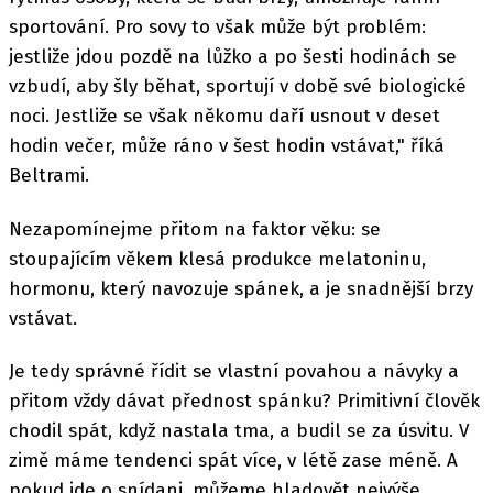
sportování. Pro sovy to však může být problém:
jestliže jdou pozdě na lůžko a po šesti hodinách se
vzbudí, aby šly běhat, sportují v době své biologické
noci. Jestliže se však někomu daří usnout v deset
hodin večer, může ráno v šest hodin vstávat," říká
Beltrami.
Nezapomínejme přitom na faktor věku: se
stoupajícím věkem klesá produkce melatoninu,
hormonu, který navozuje spánek, a je snadnější brzy
vstávat.
Je tedy správné řídit se vlastní povahou a návyky a
přitom vždy dávat přednost spánku? Primitivní člověk
chodil spát, když nastala tma, a budil se za úsvitu. V
zimě máme tendenci spát více, v létě zase méně. A
pokud jde o snídani, můžeme hladovět nejvýše