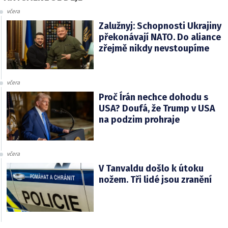
včera
Zalužnyj: Schopnosti Ukrajiny
překonávají NATO. Do aliance
zřejmě nikdy nevstoupíme
včera
Proč Írán nechce dohodu s
USA? Doufá, že Trump v USA
na podzim prohraje
včera
V Tanvaldu došlo k útoku
nožem. Tři lidé jsou zranění