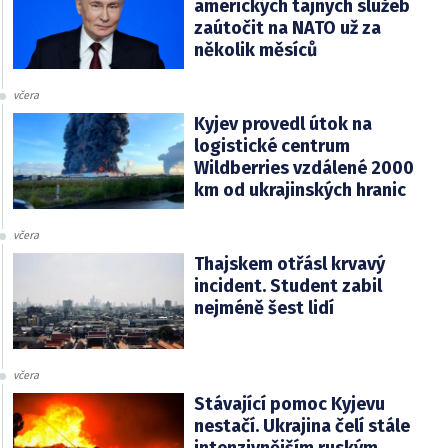
amerických tajných služeb
zaútočit na NATO už za
několik měsíců
včera
Kyjev provedl útok na
logistické centrum
Wildberries vzdálené 2000
km od ukrajinských hranic
včera
Thajskem otřásl krvavý
incident. Student zabil
nejméně šest lidí
včera
Stávající pomoc Kyjevu
nestačí. Ukrajina čelí stále
intenzivnějším ruským