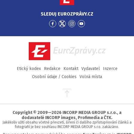
SLEDUJ EUROZPRÁVY.CZ
Přejít
Přejít
Přejít
Přejít
na
na
na
na
Facebook
Twitter
Instagram
YouTube
EuroZprávy.cz
Etický kodex
Redakce
Kontakt
Vydavatel
Inzerce
Osobní údaje / Cookies
Volná místa
Přejít
na
začátek
stránky
Copyright © 2009—2026 INCORP MEDIA GROUP s.r.o., a
dodavatelé INCORP images, Profimedia a ČTK.
Jakékoliv užití obsahu včetně převzetí, šíření či dalšího zpřístupňování článků a
fotografií je bez souhlasu INCORP MEDIA GROUP s.r.o. zakázáno.