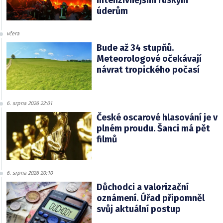
úderům
včera
Bude až 34 stupňů.
Meteorologové očekávají
návrat tropického počasí
6. srpna 2026 22:01
České oscarové hlasování je v
plném proudu. Šanci má pět
filmů
6. srpna 2026 20:10
Důchodci a valorizační
oznámení. Úřad připomněl
svůj aktuální postup