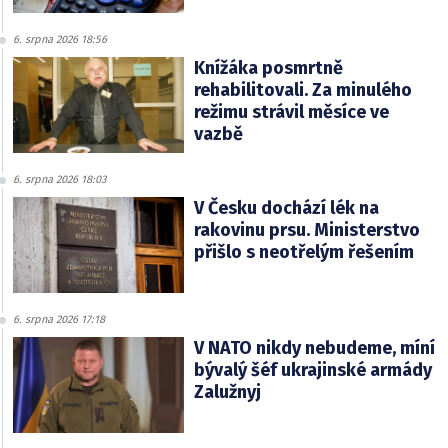
6. srpna 2026 18:56
Knížáka posmrtně
rehabilitovali. Za minulého
režimu strávil měsíce ve
vazbě
6. srpna 2026 18:03
V Česku dochází lék na
rakovinu prsu. Ministerstvo
přišlo s neotřelým řešením
6. srpna 2026 17:18
V NATO nikdy nebudeme, míní
bývalý šéf ukrajinské armády
Zalužnyj