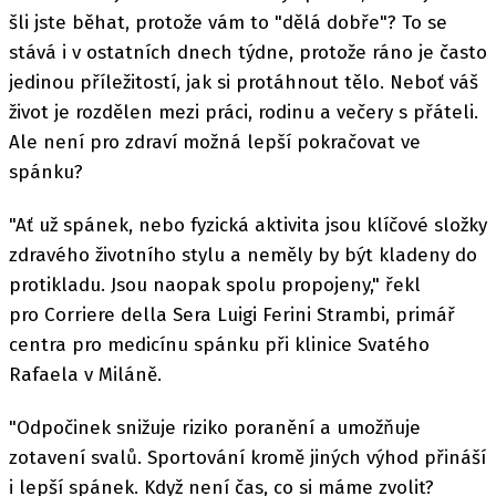
šli jste běhat, protože vám to "dělá dobře"? To se
stává i v ostatních dnech týdne, protože ráno je často
jedinou příležitostí, jak si protáhnout tělo. Neboť váš
život je rozdělen mezi práci, rodinu a večery s přáteli.
Ale není pro zdraví možná lepší pokračovat ve
spánku?
"Ať už spánek, nebo fyzická aktivita jsou klíčové složky
zdravého životního stylu a neměly by být kladeny do
protikladu. Jsou naopak spolu propojeny," řekl
pro Corriere della Sera Luigi Ferini Strambi, primář
centra pro medicínu spánku při klinice Svatého
Rafaela v Miláně.
"Odpočinek snižuje riziko poranění a umožňuje
zotavení svalů. Sportování kromě jiných výhod přináší
i lepší spánek. Když není čas, co si máme zvolit?