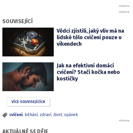
SOUVISEJÍCÍ
Vědci zjistili, jaký vliv má na
lidské tělo cvičení pouze o
víkendech
Jak na efektivní domácí
cvičení? Stačí kočka nebo
kostičky
VÍCE SOUVISEJÍCÍCH
cvičení
,
běhání
,
zdraví
,
život
,
spánek
AKTUÁLNĚ SE DĚJE