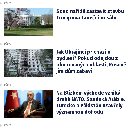
včera
Soud nařídil zastavit stavbu
Trumpova tanečního sálu
včera
Jak Ukrajinci přichází o
bydlení? Pokud odejdou z
okupovaných oblastí, Rusové
jim dům zabaví
včera
Na Blízkém východě vzniká
druhé NATO. Saudská Arábie,
Turecko a Pákistán uzavřely
významnou dohodu
včera