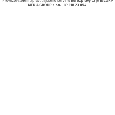
Provozovatelem zpravodajského serveru
EuroZprávy.cz
je
INCORP
MEDIA GROUP s.r.o.
, IC:
118 23 054
.