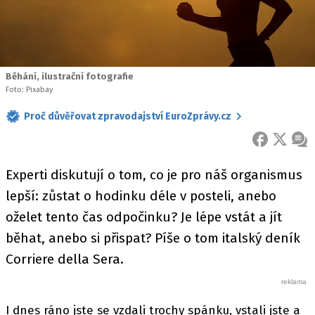
Běhání, ilustrační fotografie
Foto: Pixabay
Proč důvěřovat zpravodajství EuroZprávy.cz
FACEBOOK
X
ZPR
Experti diskutují o tom, co je pro náš organismus
lepší: zůstat o hodinku déle v posteli, anebo
oželet tento čas odpočinku? Je lépe vstát a jít
běhat, anebo si přispat? Píše o tom italský deník
Corriere della Sera.
I dnes ráno jste se vzdali trochy spánku, vstali jste a