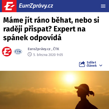
MEN
Máme jít ráno běhat, nebo si
raději přispat? Expert na
spánek odpovídá
EuroZprávy.cz
,
ČTK
5. března 2020 9:05
Sdílet
článek