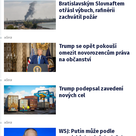
Bratislavským Slovnaftem
otřásl výbuch, rafinérii
zachvátil požár
včera
Trump se opět pokouší
omezit novorozencům práva
na občanství
včera
Trump podepsal zavedení
nových cel
včera
WSJ: Putin může podle