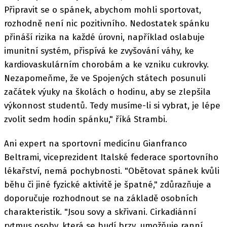
Připravit se o spánek, abychom mohli sportovat,
rozhodně není nic pozitivního. Nedostatek spánku
přináší rizika na každé úrovni, například oslabuje
imunitní systém, přispívá ke zvyšování váhy, ke
kardiovaskulárním chorobám a ke vzniku cukrovky.
Nezapomeňme, že ve Spojených státech posunuli
začátek výuky na školách o hodinu, aby se zlepšila
výkonnost studentů. Tedy musíme-li si vybrat, je lépe
zvolit sedm hodin spánku," říká Strambi.
Ani expert na sportovní medicínu Gianfranco
Beltrami, viceprezident Italské federace sportovního
lékařství, nemá pochybnosti. "Obětovat spánek kvůli
běhu či jiné fyzické aktivitě je špatné," zdůrazňuje a
doporučuje rozhodnout se na základě osobních
charakteristik. "Jsou sovy a skřivani. Cirkadiánní
rytmus osoby, která se budí brzy, umožňuje ranní