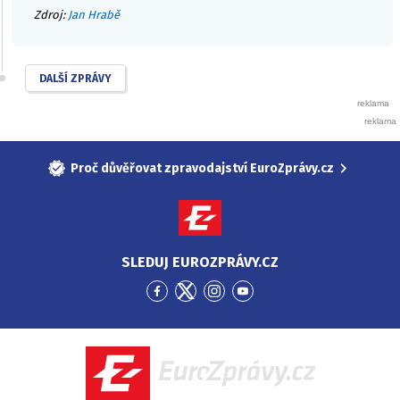
Zdroj:
Jan Hrabě
DALŠÍ ZPRÁVY
Proč důvěřovat zpravodajství EuroZprávy.cz
SLEDUJ EUROZPRÁVY.CZ
Přejít
Přejít
Přejít
Přejít
na
na
na
na
Facebook
Twitter
Instagram
YouTube
EuroZprávy.cz