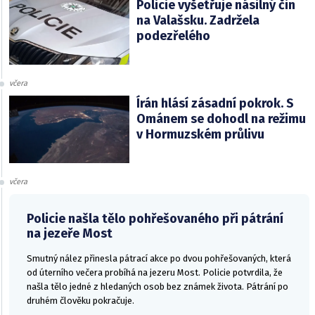
Policie vyšetřuje násilný čin
na Valašsku. Zadržela
podezřelého
včera
Írán hlásí zásadní pokrok. S
Ománem se dohodl na režimu
v Hormuzském průlivu
včera
Policie našla tělo pohřešovaného při pátrání
na jezeře Most
Smutný nález přinesla pátrací akce po dvou pohřešovaných, která
od úterního večera probíhá na jezeru Most. Policie potvrdila, že
našla tělo jedné z hledaných osob bez známek života. Pátrání po
druhém člověku pokračuje.