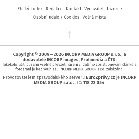
Etický kodex
Redakce
Kontakt
Vydavatel
Inzerce
Osobní údaje / Cookies
Volná místa
Přejít
na
začátek
stránky
Copyright © 2009—2026 INCORP MEDIA GROUP s.r.o., a
dodavatelé INCORP images, Profimedia a ČTK.
Jakékoliv užití obsahu včetně převzetí, šíření či dalšího zpřístupňování článků a
fotografií je bez souhlasu INCORP MEDIA GROUP s.r.o. zakázáno.
Provozovatelem zpravodajského serveru
EuroZprávy.cz
je
INCORP
MEDIA GROUP s.r.o.
, IC:
118 23 054
.