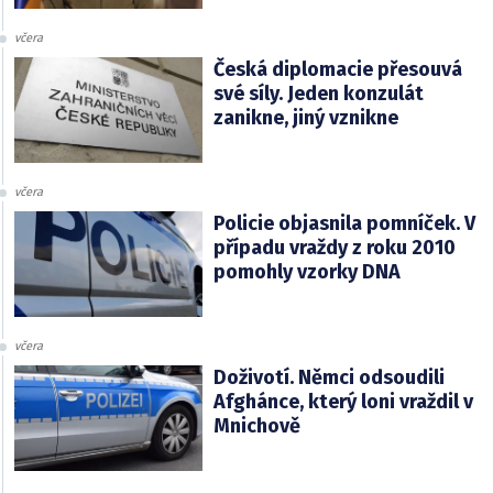
včera
Česká diplomacie přesouvá
své síly. Jeden konzulát
zanikne, jiný vznikne
včera
Policie objasnila pomníček. V
případu vraždy z roku 2010
pomohly vzorky DNA
včera
Doživotí. Němci odsoudili
Afghánce, který loni vraždil v
Mnichově