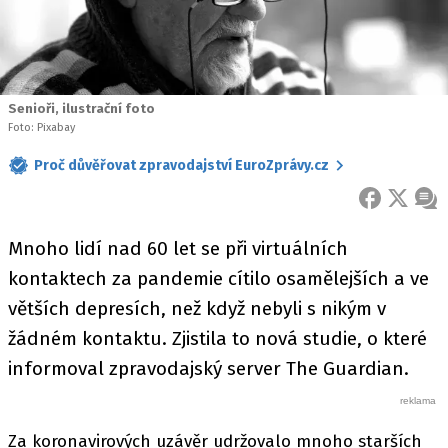
Senioři, ilustrační foto
Foto: Pixabay
Proč důvěřovat zpravodajství EuroZprávy.cz
FACEBOOK
X
ZPR
Mnoho lidí nad 60 let se při virtuálních
kontaktech za pandemie cítilo osamělejších a ve
větších depresích, než když nebyli s nikým v
žádném kontaktu. Zjistila to nová studie, o které
informoval zpravodajský server The Guardian.
Za koronavirových uzávěr udržovalo mnoho starších