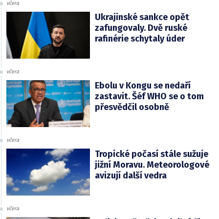
včera
Ukrajinské sankce opět
zafungovaly. Dvě ruské
rafinérie schytaly úder
včera
Ebolu v Kongu se nedaří
zastavit. Šéf WHO se o tom
přesvědčil osobně
včera
Tropické počasí stále sužuje
jižní Moravu. Meteorologové
avizují další vedra
včera