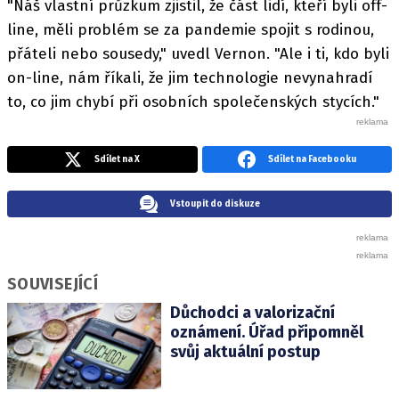
"Náš vlastní průzkum zjistil, že část lidí, kteří byli off-
line, měli problém se za pandemie spojit s rodinou,
přáteli nebo sousedy," uvedl Vernon. "Ale i ti, kdo byli
on-line, nám říkali, že jim technologie nevynahradí
to, co jim chybí při osobních společenských stycích."
Sdílet na X
Sdílet na Facebooku
Vstoupit do diskuze
SOUVISEJÍCÍ
Důchodci a valorizační
oznámení. Úřad připomněl
svůj aktuální postup