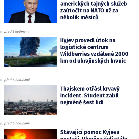
amerických tajných služeb
zaútočit na NATO už za
několik měsíců
před 3 hodinami
Kyjev provedl útok na
logistické centrum
Wildberries vzdálené 2000
km od ukrajinských hranic
před 4 hodinami
Thajskem otřásl krvavý
incident. Student zabil
nejméně šest lidí
před 5 hodinami
Stávající pomoc Kyjevu