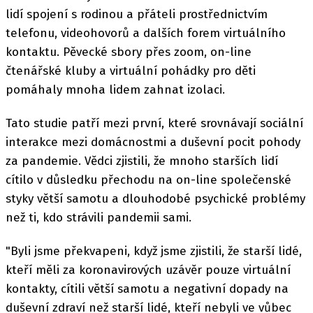
lidí spojení s rodinou a přáteli prostřednictvím
telefonu, videohovorů a dalších forem virtuálního
kontaktu. Pěvecké sbory přes zoom, on-line
čtenářské kluby a virtuální pohádky pro děti
pomáhaly mnoha lidem zahnat izolaci.
Tato studie patří mezi první, které srovnávají sociální
interakce mezi domácnostmi a duševní pocit pohody
za pandemie. Vědci zjistili, že mnoho starších lidí
cítilo v důsledku přechodu na on-line společenské
styky větší samotu a dlouhodobé psychické problémy
než ti, kdo strávili pandemii sami.
"Byli jsme překvapeni, když jsme zjistili, že starší lidé,
kteří měli za koronavirových uzávěr pouze virtuální
kontakty, cítili větší samotu a negativní dopady na
duševní zdraví než starší lidé, kteří nebyli ve vůbec