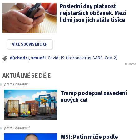
Poslední dny platnosti
nejstarších občanek. Mezi
lidmi jsou jich stále tisíce
VÍCE SOUVISEJÍCÍCH
důchodci, senioři
,
Covid-19 (koronavirus SARS-CoV-2)
AKTUÁLNĚ SE DĚJE
před 1 hodinou
Trump podepsal zavedení
nových cel
před 2 hodinami
WSJ: Putin může podle