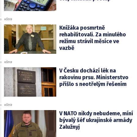
včera
Knížáka posmrtně
rehabilitovali. Za minulého
režimu strávil měsíce ve
vazbě
včera
V Česku dochází lék na
rakovinu prsu. Ministerstvo
přišlo s neotřelým řešením
včera
V NATO nikdy nebudeme, míní
bývalý šéf ukrajinské armády
Zalužnyj