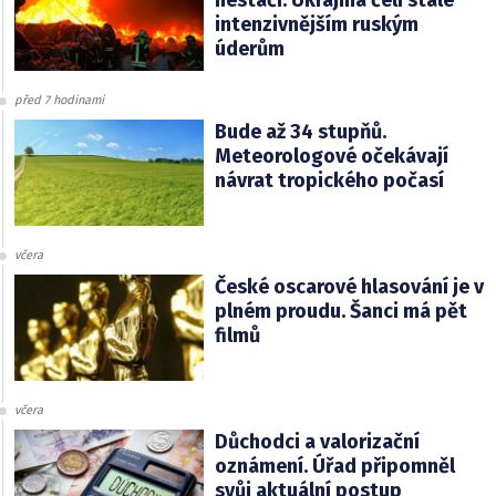
nestačí. Ukrajina čelí stále
intenzivnějším ruským
úderům
před 7 hodinami
Bude až 34 stupňů.
Meteorologové očekávají
návrat tropického počasí
včera
České oscarové hlasování je v
plném proudu. Šanci má pět
filmů
včera
Důchodci a valorizační
oznámení. Úřad připomněl
svůj aktuální postup