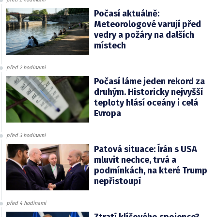
Počasí aktuálně:
Meteorologové varují před
vedry a požáry na dalších
místech
před 2 hodinami
Počasí láme jeden rekord za
druhým. Historicky nejvyšší
teploty hlásí oceány i celá
Evropa
před 3 hodinami
Patová situace: Írán s USA
mluvit nechce, trvá a
podmínkách, na které Trump
nepřistoupí
před 4 hodinami
Ztratí klíčového spojence?