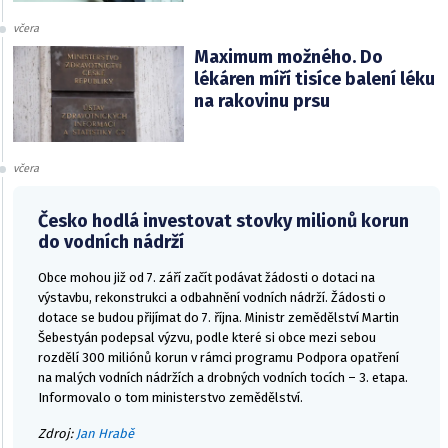
včera
Maximum možného. Do
lékáren míří tisíce balení léku
na rakovinu prsu
včera
Česko hodlá investovat stovky milionů korun
do vodních nádrží
Obce mohou již od 7. září začít podávat žádosti o dotaci na
výstavbu, rekonstrukci a odbahnění vodních nádrží. Žádosti o
dotace se budou přijímat do 7. října. Ministr zemědělství Martin
Šebestyán podepsal výzvu, podle které si obce mezi sebou
rozdělí 300 miliónů korun v rámci programu Podpora opatření
na malých vodních nádržích a drobných vodních tocích – 3. etapa.
Informovalo o tom ministerstvo zemědělství.
Zdroj:
Jan Hrabě