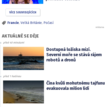
VÍCE SOUVISEJÍCÍCH
Francie
,
Velká Británie
,
Počasí
AKTUÁLNĚ SE DĚJE
před 40 minutami
Dostupná ložiska mizí.
Severní moře se stává rájem
robotů a dronů
před 1 hodinou
Čína kvůli mohutnému tajfunu
evakuovala milion lidí