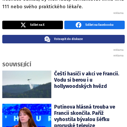
111 nebo svého praktického lékaře.
Sdílet na X
Sdílet na Facebooku
Vstoupit do diskuze
SOUVISEJÍCÍ
Čeští hasiči v akci ve Francii.
Vodu si berou i u
hollywoodských hvězd
Putinova hlásná trouba ve
Francii skončila. Paříž
vyhostila bývalou šéfku
proruské televize