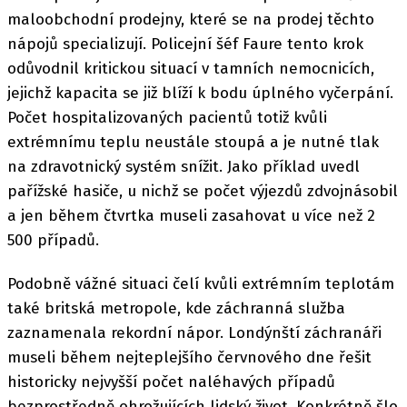
maloobchodní prodejny, které se na prodej těchto
nápojů specializují. Policejní šéf Faure tento krok
odůvodnil kritickou situací v tamních nemocnicích,
jejichž kapacita se již blíží k bodu úplného vyčerpání.
Počet hospitalizovaných pacientů totiž kvůli
extrémnímu teplu neustále stoupá a je nutné tlak
na zdravotnický systém snížit. Jako příklad uvedl
pařížské hasiče, u nichž se počet výjezdů zdvojnásobil
a jen během čtvrtka museli zasahovat u více než 2
500 případů.
Podobně vážné situaci čelí kvůli extrémním teplotám
také britská metropole, kde záchranná služba
zaznamenala rekordní nápor. Londýnští záchranáři
museli během nejteplejšího červnového dne řešit
historicky nejvyšší počet naléhavých případů
bezprostředně ohrožujících lidský život. Konkrétně šlo