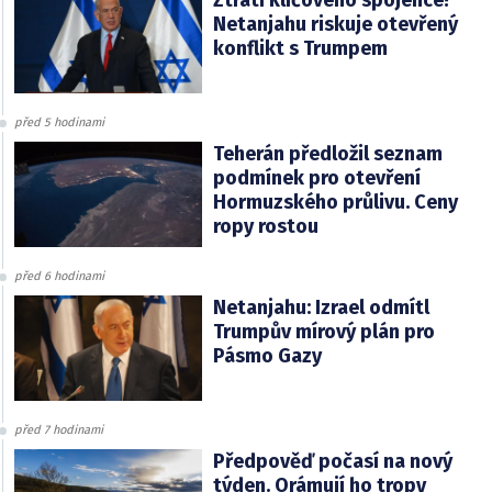
Netanjahu riskuje otevřený
konflikt s Trumpem
před 5 hodinami
Teherán předložil seznam
podmínek pro otevření
Hormuzského průlivu. Ceny
ropy rostou
před 6 hodinami
Netanjahu: Izrael odmítl
Trumpův mírový plán pro
Pásmo Gazy
před 7 hodinami
Předpověď počasí na nový
týden. Orámují ho tropy