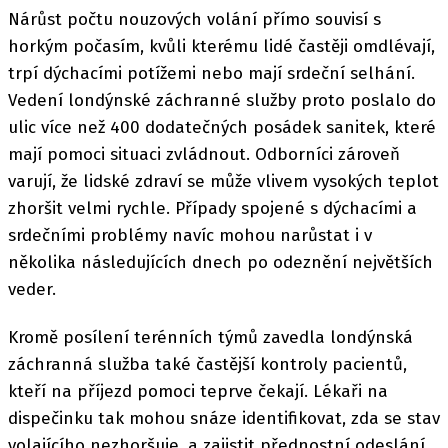
Nárůst počtu nouzových volání přímo souvisí s
horkým počasím, kvůli kterému lidé častěji omdlévají,
trpí dýchacími potížemi nebo mají srdeční selhání.
Vedení londýnské záchranné služby proto poslalo do
ulic více než 400 dodatečných posádek sanitek, které
mají pomoci situaci zvládnout. Odborníci zároveň
varují, že lidské zdraví se může vlivem vysokých teplot
zhoršit velmi rychle. Případy spojené s dýchacími a
srdečními problémy navíc mohou narůstat i v
několika následujících dnech po odeznění největších
veder.
Kromě posílení terénních týmů zavedla londýnská
záchranná služba také častější kontroly pacientů,
kteří na příjezd pomoci teprve čekají. Lékaři na
dispečinku tak mohou snáze identifikovat, zda se stav
volajícího nezhoršuje, a zajistit přednostní odeslání