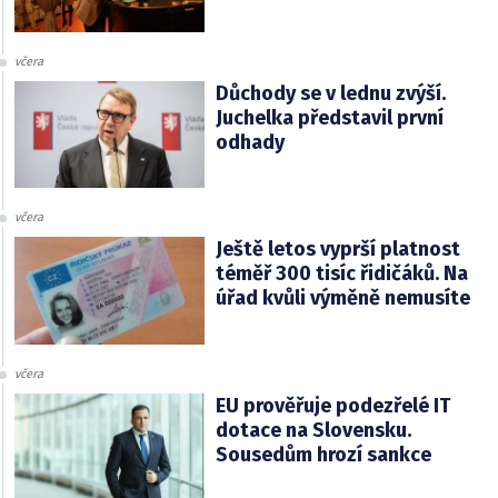
včera
Důchody se v lednu zvýší.
Juchelka představil první
odhady
včera
Ještě letos vyprší platnost
téměř 300 tisíc řidičáků. Na
úřad kvůli výměně nemusíte
včera
EU prověřuje podezřelé IT
dotace na Slovensku.
Sousedům hrozí sankce