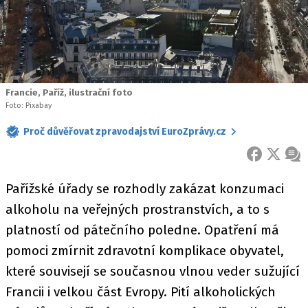
Francie, Paříž, ilustrační foto
Foto: Pixabay
Proč důvěřovat zpravodajství EuroZprávy.cz
FACEBOOK
X
ZPR
Pařížské úřady se rozhodly zakázat konzumaci
alkoholu na veřejných prostranstvích, a to s
platností od pátečního poledne. Opatření má
pomoci zmírnit zdravotní komplikace obyvatel,
které souvisejí se současnou vlnou veder sužující
Francii i velkou část Evropy. Pití alkoholických