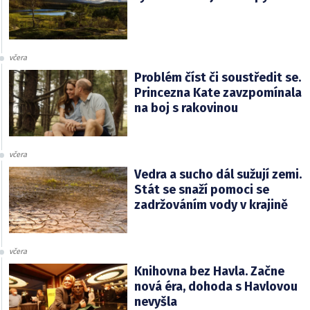
včera
Problém číst či soustředit se.
Princezna Kate zavzpomínala
na boj s rakovinou
včera
Vedra a sucho dál sužují zemi.
Stát se snaží pomoci se
zadržováním vody v krajině
včera
Knihovna bez Havla. Začne
nová éra, dohoda s Havlovou
nevyšla