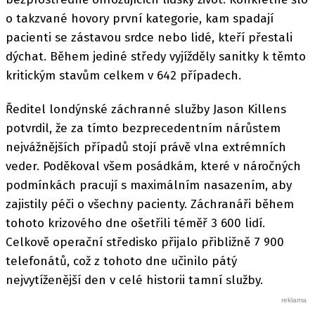
o takzvané hovory první kategorie, kam spadají
pacienti se zástavou srdce nebo lidé, kteří přestali
dýchat. Během jediné středy vyjížděly sanitky k těmto
kritickým stavům celkem v 642 případech.
Ředitel londýnské záchranné služby Jason Killens
potvrdil, že za tímto bezprecedentním nárůstem
nejvážnějších případů stojí právě vlna extrémních
veder. Poděkoval všem posádkám, které v náročných
podmínkách pracují s maximálním nasazením, aby
zajistily péči o všechny pacienty. Záchranáři během
tohoto krizového dne ošetřili téměř 3 600 lidí.
Celkově operační středisko přijalo přibližně 7 900
telefonátů, což z tohoto dne učinilo pátý
nejvytíženější den v celé historii tamní služby.