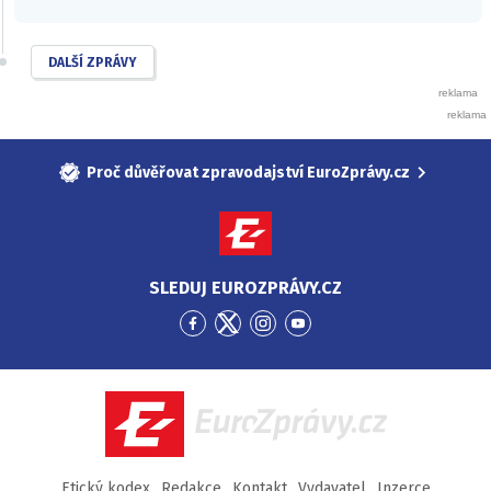
DALŠÍ ZPRÁVY
Proč důvěřovat zpravodajství EuroZprávy.cz
SLEDUJ EUROZPRÁVY.CZ
Přejít
Přejít
Přejít
Přejít
na
na
na
na
Facebook
Twitter
Instagram
YouTube
EuroZprávy.cz
Etický kodex
Redakce
Kontakt
Vydavatel
Inzerce