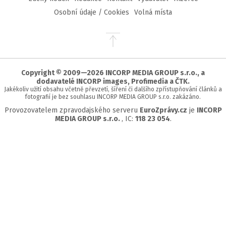
Osobní údaje / Cookies
Volná místa
Přejít
na
začátek
stránky
Copyright © 2009—2026 INCORP MEDIA GROUP s.r.o., a
dodavatelé INCORP images, Profimedia a ČTK.
Jakékoliv užití obsahu včetně převzetí, šíření či dalšího zpřístupňování článků a
fotografií je bez souhlasu INCORP MEDIA GROUP s.r.o. zakázáno.
Provozovatelem zpravodajského serveru
EuroZprávy.cz
je
INCORP
MEDIA GROUP s.r.o.
, IC:
118 23 054
.