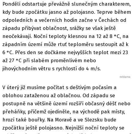
Pondělí odstartuje převážně slunečným charakterem,
kdy bude zpočátku jasno až polojasno. Teprve během
odpoledních a večerních hodin začne v Čechách od
západu přibývat oblačnost, srážky se však ještě
neočekávají. Noční teploty klesnou na 12 až 8 °C, na
západním území může rtuť teploměru sestoupit až k
6 °C. Přes den se dočkáme nejvyšších teplot mezi 23
až 27 °C při slabém proměnlivém nebo
jihovýchodním větru s rychlostí do 4 m/s.
V úterý již musíme počítat s deštivým počasím a
oblohou zataženou až oblačnou. Od západu se
postupně na většině území rozšíří občasný déšť nebo
přeháňky, přičemž ojediněle, na východě pak místy,
hrozí také bouřky. Na Moravě a ve Slezsku bude
zpočátku ještě polojasno. Nejnižší noční teploty se