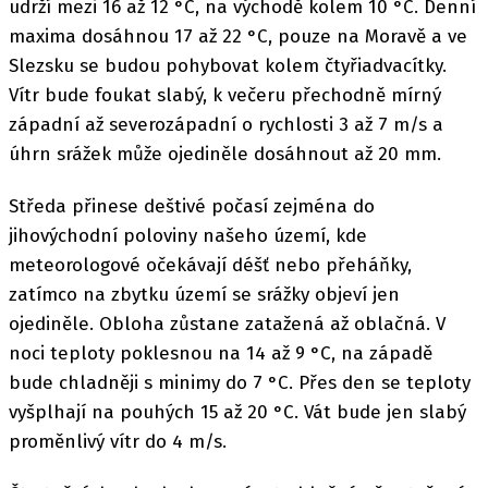
udrží mezi 16 až 12 °C, na východě kolem 10 °C. Denní
maxima dosáhnou 17 až 22 °C, pouze na Moravě a ve
Slezsku se budou pohybovat kolem čtyřiadvacítky.
Vítr bude foukat slabý, k večeru přechodně mírný
západní až severozápadní o rychlosti 3 až 7 m/s a
úhrn srážek může ojediněle dosáhnout až 20 mm.
Středa přinese deštivé počasí zejména do
jihovýchodní poloviny našeho území, kde
meteorologové očekávají déšť nebo přeháňky,
zatímco na zbytku území se srážky objeví jen
ojediněle. Obloha zůstane zatažená až oblačná. V
noci teploty poklesnou na 14 až 9 °C, na západě
bude chladněji s minimy do 7 °C. Přes den se teploty
vyšplhají na pouhých 15 až 20 °C. Vát bude jen slabý
proměnlivý vítr do 4 m/s.