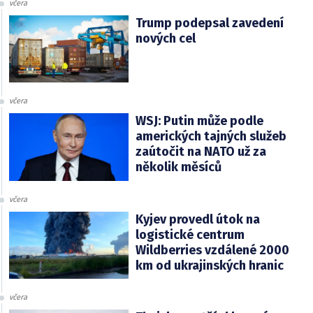
včera
Trump podepsal zavedení
nových cel
včera
WSJ: Putin může podle
amerických tajných služeb
zaútočit na NATO už za
několik měsíců
včera
Kyjev provedl útok na
logistické centrum
Wildberries vzdálené 2000
km od ukrajinských hranic
včera