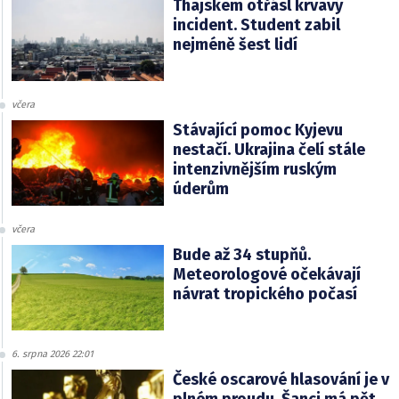
Thajskem otřásl krvavý
incident. Student zabil
nejméně šest lidí
včera
Stávající pomoc Kyjevu
nestačí. Ukrajina čelí stále
intenzivnějším ruským
úderům
včera
Bude až 34 stupňů.
Meteorologové očekávají
návrat tropického počasí
6. srpna 2026 22:01
České oscarové hlasování je v
plném proudu. Šanci má pět