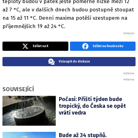
teploty budou v pátek ještě poměrně nízké mezi 12
až 7 °C, ale v dalších dnech budou postupně stoupat
na 15 až 11 °C. Denní maxima potěší vzestupem na
příjemnějších 19 až 24 °C.
Sdílet na X
Sdílet na Facebooku
Vstoupit do diskuze
SOUVISEJÍCÍ
Počasí: Příští týden bude
tropický, do Česka se opět
vrátí vedra
Bude až 34 stupňů.