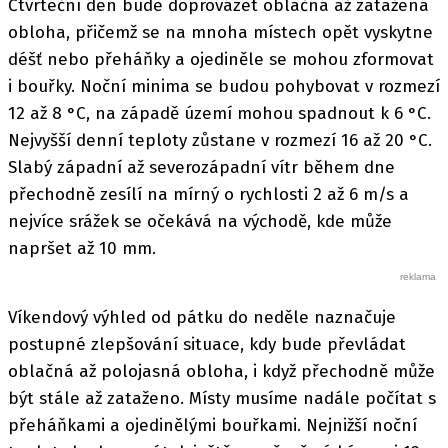
Čtvrteční den bude doprovázet oblačná až zatažená
obloha, přičemž se na mnoha místech opět vyskytne
déšť nebo přeháňky a ojediněle se mohou zformovat
i bouřky. Noční minima se budou pohybovat v rozmezí
12 až 8 °C, na západě území mohou spadnout k 6 °C.
Nejvyšší denní teploty zůstane v rozmezí 16 až 20 °C.
Slabý západní až severozápadní vítr během dne
přechodně zesílí na mírný o rychlosti 2 až 6 m/s a
nejvíce srážek se očekává na východě, kde může
napršet až 10 mm.
Víkendový výhled od pátku do neděle naznačuje
postupné zlepšování situace, kdy bude převládat
oblačná až polojasná obloha, i když přechodně může
být stále až zataženo. Místy musíme nadále počítat s
přeháňkami a ojedinělými bouřkami. Nejnižší noční