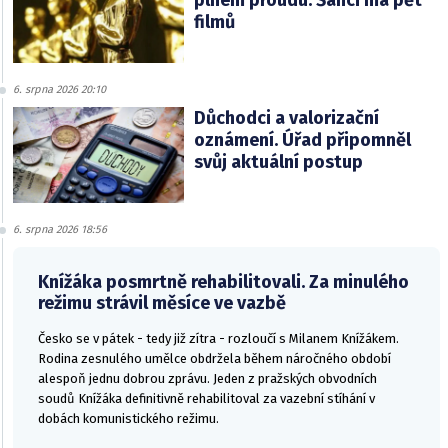
filmů
6. srpna 2026 20:10
Důchodci a valorizační
oznámení. Úřad připomněl
svůj aktuální postup
6. srpna 2026 18:56
Knížáka posmrtně rehabilitovali. Za minulého
režimu strávil měsíce ve vazbě
Česko se v pátek - tedy již zítra - rozloučí s Milanem Knížákem.
Rodina zesnulého umělce obdržela během náročného období
alespoň jednu dobrou zprávu. Jeden z pražských obvodních
soudů Knížáka definitivně rehabilitoval za vazební stíhání v
dobách komunistického režimu.