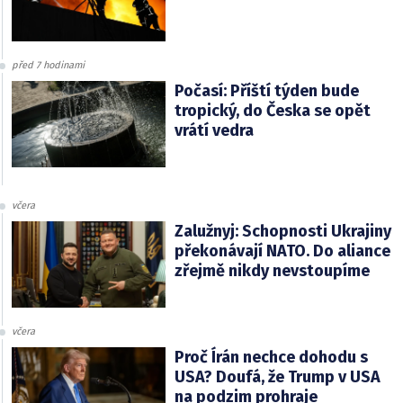
před 7 hodinami
Počasí: Příští týden bude
tropický, do Česka se opět
vrátí vedra
včera
Zalužnyj: Schopnosti Ukrajiny
překonávají NATO. Do aliance
zřejmě nikdy nevstoupíme
včera
Proč Írán nechce dohodu s
USA? Doufá, že Trump v USA
na podzim prohraje