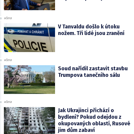
včera
V Tanvaldu došlo k útoku
nožem. Tři lidé jsou zranění
včera
Soud nařídil zastavit stavbu
Trumpova tanečního sálu
včera
Jak Ukrajinci přichází o
bydlení? Pokud odejdou z
okupovaných oblastí, Rusové
jim dům zabaví