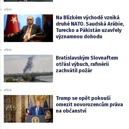
včera
Na Blízkém východě vzniká
druhé NATO. Saudská Arábie,
Turecko a Pákistán uzavřely
významnou dohodu
včera
Bratislavským Slovnaftem
otřásl výbuch, rafinérii
zachvátil požár
včera
Trump se opět pokouší
omezit novorozencům práva
na občanství