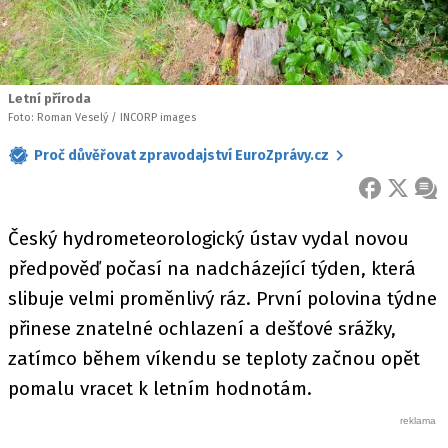
Letní příroda
Foto: Roman Veselý / INCORP images
Proč důvěřovat zpravodajství EuroZprávy.cz
FACEBOOK
X
ZPR
Český hydrometeorologický ústav vydal novou
předpověď počasí na nadcházející týden, která
slibuje velmi proměnlivý ráz. První polovina týdne
přinese znatelné ochlazení a dešťové srážky,
zatímco během víkendu se teploty začnou opět
pomalu vracet k letním hodnotám.