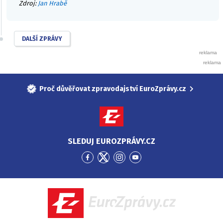
Zdroj:
Jan Hrabě
DALŠÍ ZPRÁVY
Proč důvěřovat zpravodajství EuroZprávy.cz
SLEDUJ EUROZPRÁVY.CZ
Přejít
Přejít
Přejít
Přejít
na
na
na
na
Facebook
Twitter
Instagram
YouTube
EuroZprávy.cz