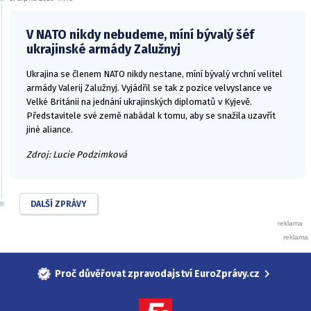
V NATO nikdy nebudeme, míní bývalý šéf
ukrajinské armády Zalužnyj
Ukrajina se členem NATO nikdy nestane, míní bývalý vrchní velitel
armády Valerij Zalužnyj. Vyjádřil se tak z pozice velvyslance ve
Velké Británii na jednání ukrajinských diplomatů v Kyjevě.
Představitele své země nabádal k tomu, aby se snažila uzavřít
jiné aliance.
Zdroj: Lucie Podzimková
DALŠÍ ZPRÁVY
Proč důvěřovat zpravodajství EuroZprávy.cz