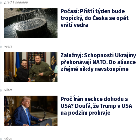
před 1 hodinou
Počasí: Příští týden bude
tropický, do Česka se opět
vrátí vedra
včera
Zalužnyj: Schopnosti Ukrajiny
překonávají NATO. Do aliance
zřejmě nikdy nevstoupíme
včera
Proč Írán nechce dohodu s
USA? Doufá, že Trump v USA
na podzim prohraje
včera