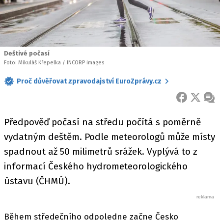
Deštivé počasí
Foto: Mikuláš Křepelka / INCORP images
Proč důvěřovat zpravodajství EuroZprávy.cz
FACEBOOK
X
ZPR
Předpověď počasí na středu počítá s poměrně
vydatným deštěm. Podle meteorologů může místy
spadnout až 50 milimetrů srážek. Vyplývá to z
informací Českého hydrometeorologického
ústavu (ČHMÚ).
Během středečního odpoledne začne Česko