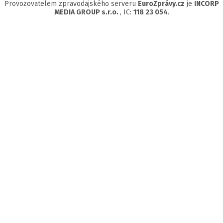
Provozovatelem zpravodajského serveru
EuroZprávy.cz
je
INCORP
MEDIA GROUP s.r.o.
, IC:
118 23 054
.