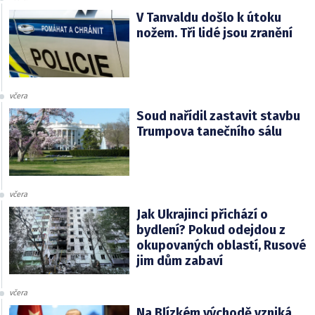
V Tanvaldu došlo k útoku
nožem. Tři lidé jsou zranění
včera
Soud nařídil zastavit stavbu
Trumpova tanečního sálu
včera
Jak Ukrajinci přichází o
bydlení? Pokud odejdou z
okupovaných oblastí, Rusové
jim dům zabaví
včera
Na Blízkém východě vzniká