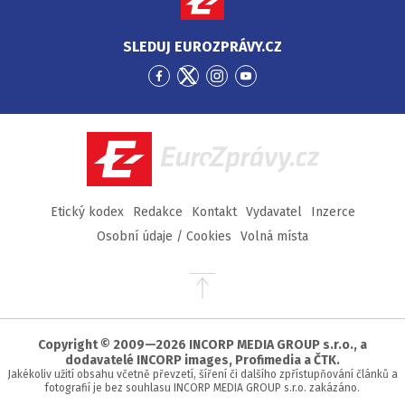
SLEDUJ EUROZPRÁVY.CZ
Přejít
Přejít
Přejít
Přejít
na
na
na
na
Facebook
Twitter
Instagram
YouTube
EuroZprávy.cz
Etický kodex
Redakce
Kontakt
Vydavatel
Inzerce
Osobní údaje / Cookies
Volná místa
Přejít
na
začátek
stránky
Copyright © 2009—2026 INCORP MEDIA GROUP s.r.o., a
dodavatelé INCORP images, Profimedia a ČTK.
Jakékoliv užití obsahu včetně převzetí, šíření či dalšího zpřístupňování článků a
fotografií je bez souhlasu INCORP MEDIA GROUP s.r.o. zakázáno.