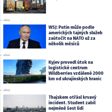
včera
WSJ: Putin může podle
amerických tajných služeb
zaútočit na NATO už za
několik měsíců
včera
Kyjev provedl útok na
logistické centrum
Wildberries vzdálené 2000
km od ukrajinských hranic
včera
Thajskem otřásl krvavý
incident. Student zabil
nejméně šest lidí