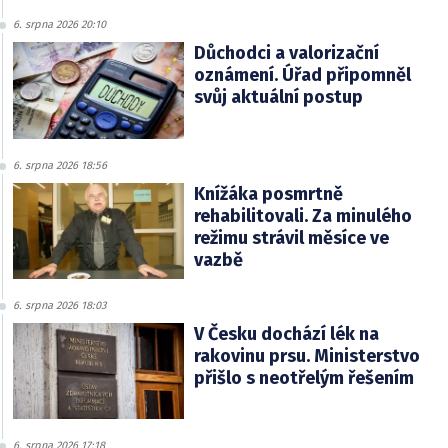
6. srpna 2026 20:10
Důchodci a valorizační
oznámení. Úřad připomněl
svůj aktuální postup
6. srpna 2026 18:56
Knížáka posmrtně
rehabilitovali. Za minulého
režimu strávil měsíce ve
vazbě
6. srpna 2026 18:03
V Česku dochází lék na
rakovinu prsu. Ministerstvo
přišlo s neotřelým řešením
6. srpna 2026 17:18