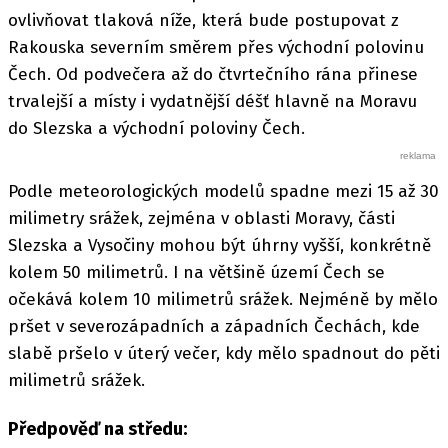
ovlivňovat tlaková níže, která bude postupovat z
Rakouska severním směrem přes východní polovinu
Čech. Od podvečera až do čtvrtečního rána přinese
trvalejší a místy i vydatnější déšť hlavně na Moravu
do Slezska a východní poloviny Čech.
Podle meteorologických modelů spadne mezi 15 až 30
milimetry srážek, zejména v oblasti Moravy, části
Slezska a Vysočiny mohou být úhrny vyšší, konkrétně
kolem 50 milimetrů. I na většině území Čech se
očekává kolem 10 milimetrů srážek. Nejméně by mělo
pršet v severozápadních a západních Čechách, kde
slabě pršelo v úterý večer, kdy mělo spadnout do pěti
milimetrů srážek.
Předpověď na středu: