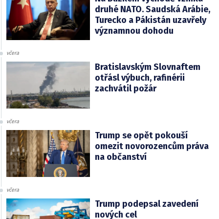
druhé NATO. Saudská Arábie,
Turecko a Pákistán uzavřely
významnou dohodu
včera
Bratislavským Slovnaftem
otřásl výbuch, rafinérii
zachvátil požár
včera
Trump se opět pokouší
omezit novorozencům práva
na občanství
včera
Trump podepsal zavedení
nových cel