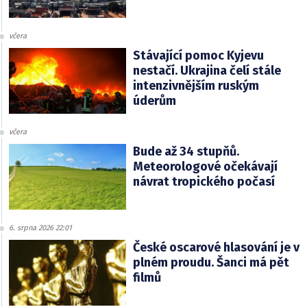
včera
Stávající pomoc Kyjevu
nestačí. Ukrajina čelí stále
intenzivnějším ruským
úderům
včera
Bude až 34 stupňů.
Meteorologové očekávají
návrat tropického počasí
6. srpna 2026 22:01
České oscarové hlasování je v
plném proudu. Šanci má pět
filmů