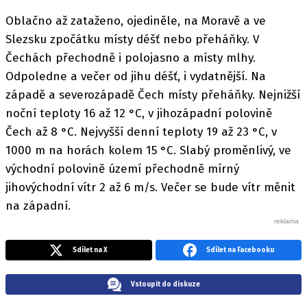
Oblačno až zataženo, ojediněle, na Moravě a ve
Slezsku zpočátku místy déšť nebo přeháňky. V
Čechách přechodně i polojasno a místy mlhy.
Odpoledne a večer od jihu déšť, i vydatnější. Na
západě a severozápadě Čech místy přeháňky. Nejnižší
noční teploty 16 až 12 °C, v jihozápadní polovině
Čech až 8 °C. Nejvyšší denní teploty 19 až 23 °C, v
1000 m na horách kolem 15 °C. Slabý proměnlivý, ve
východní polovině území přechodně mírný
jihovýchodní vítr 2 až 6 m/s. Večer se bude vítr měnit
na západní.
Sdílet na X
Sdílet na Facebooku
Vstoupit do diskuze