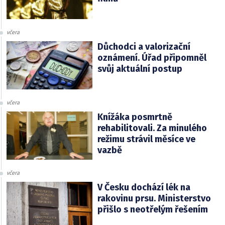
včera
Důchodci a valorizační
oznámení. Úřad připomněl
svůj aktuální postup
včera
Knížáka posmrtně
rehabilitovali. Za minulého
režimu strávil měsíce ve
vazbě
včera
V Česku dochází lék na
rakovinu prsu. Ministerstvo
přišlo s neotřelým řešením