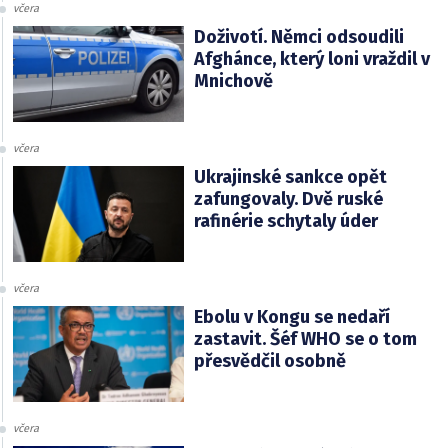
včera
Doživotí. Němci odsoudili
Afghánce, který loni vraždil v
Mnichově
včera
Ukrajinské sankce opět
zafungovaly. Dvě ruské
rafinérie schytaly úder
včera
Ebolu v Kongu se nedaří
zastavit. Šéf WHO se o tom
přesvědčil osobně
včera