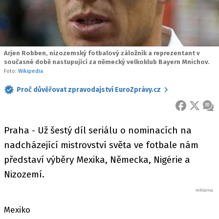
Arjen Robben, nizozemský fotbalový záložník a reprezentant v
současné době nastupující za německý velkoklub Bayern Mnichov.
Foto:
Wikipedia
Proč důvěřovat zpravodajství EuroZprávy.cz
FACEBOOK
X
ZPR
Praha - Už šestý díl seriálu o nominacích na
nadcházející mistrovství světa ve fotbale nám
představí výběry Mexika, Německa, Nigérie a
Nizozemí.
Mexiko