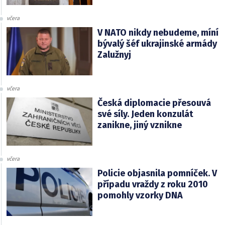
včera
V NATO nikdy nebudeme, míní
bývalý šéf ukrajinské armády
Zalužnyj
včera
Česká diplomacie přesouvá
své síly. Jeden konzulát
zanikne, jiný vznikne
včera
Policie objasnila pomníček. V
případu vraždy z roku 2010
pomohly vzorky DNA