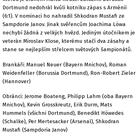
Dortmund nedohrál kvůli kotníku zápas s Arménií
(6:1). V nominaci ho nahradil Shkodran Mustafi ze
Sampdorie Janov. Jinak svěřencům Joachima Löwa
nechybí žádná z velkých hvězd. Jediným útočníkem je
veterán Miroslav Klose, kterému stačí dva zásahy a
stane se nejlepším střelcem světových šampionátů.
Brankáři: Manuel Neuer (Bayern Mnichov), Roman
Weidenfeller (Borussia Dortmund), Ron-Robert Zieler
(Hannover)
Obránci: Jerome Boateng, Philipp Lahm (oba Bayern
Mnichov), Kevin Grosskreutz, Erik Durm, Mats
Hummels (všichni Dortmund), Benedikt Höwedes
(Schalke), Per Mertesacker (Arsenal), Shkodran
Mustafi (Sampdoria Janov)