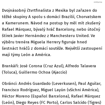
Dvojnásobný čtvrtfinalista z Mexika byl zařazen do
těžké skupiny A spolu s domácí Brazílií, Chorvatskem
a Kamerunem. Návod na postup by měl mít zkušený
Rafael Márquez, bývalý hráč Barcelony, nebo útočný
štírek Javier Hernández z Manchesteru United. Ve
výběru trenéra Miguela Herrery figuruje hned
šestnáct hráčů z domácí soutěže. Největší zastoupení
mají týmy León a América.
Brankáři: José Corona (Cruz Azul), Alfredo Talavera
(Toluca), Guillermo Ochoa (Ajaccio)
Obránci: Andrés Guardado (Leverkusen), Paul Aguilar,
Francisco Rodríguez, Miguel Layún (všichni América),
Héctor Moreno (Espaňol Barcelona), Rafael Márquez
(León), Diego Reyes (FC Porto), Carlos Salcido (Tigres)