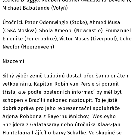
Michael Babatunde (Volyň)
Útočníci: Peter Odemwingie (Stoke), Ahmed Musa
(CSKA Moskva), Shola Ameobi (Newcastle), Emmanuel
Emenike (Fenerbahce), Victor Moses (Liverpool), Uche
Nwofor (Heerenveen)
Nizozemí
Silný výběr země tulipánů dostal před šampionátem
velkou ránu. Kapitán Robin van Persie si poranil
třísla, ale podle posledních informací by měl být
schopen v Brazílii nakonec nastoupit. To je jistě
dobrá zpráva pro jeho reprezentační spoluhráče
Arjena Robbena z Bayernu Mnichov, Wesleyho
Sneijdera z Galatasaray nebo útočníka Klaas-Jan
Huntelaara hájícího barvy Schalke. Ve skupině se