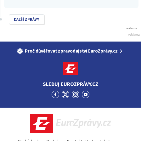
DALŠÍ ZPRÁVY
Proč důvěřovat zpravodajství EuroZprávy.cz
SLEDUJ EUROZPRÁVY.CZ
Přejít
Přejít
Přejít
Přejít
na
na
na
na
Facebook
Twitter
Instagram
YouTube
EuroZprávy.cz