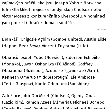
zajímavých hráčů jako jsou Joseph Yobo z Norwiche,
John Obi Mikel hrající za londýnskou Chelsea nebo
Victor Moses z konkurenčního Liverpoolu. V nominaci
jsou pouze tři hráči z domácí soutěže.
Brankáři: Chigozie Agbim (Gombe United), Austin Ejide
(Hapoel Beer Ševa), Vincent Enyeama (Lille)
Obránci: Joseph Yobo (Norwich), Elderson Echiéjilé
(Monako), Juwon Oshaniwa (FC Ašdod), Godfrey
Oboabona (Rizespor), Azubuike Egwuekwe (Warri),
Kenneth Omeruo (Middlesbrough), Efe Ambrose
(Celtic Glasgow), Kunle Odunlami (Sunshine)
Záložníci: John Obi Mikel (Chelsea), Ogenyi Onazi
(Lazio Řím), Ramon Azeez (Almería), Michael Uchebo
(Cercle Bruggy), Reuben Gabriel (Waasland-Beveren),