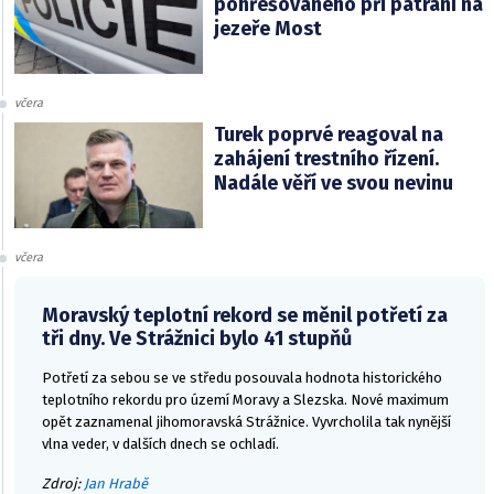
pohřešovaného při pátrání na
jezeře Most
včera
Turek poprvé reagoval na
zahájení trestního řízení.
Nadále věří ve svou nevinu
včera
Moravský teplotní rekord se měnil potřetí za
tři dny. Ve Strážnici bylo 41 stupňů
Potřetí za sebou se ve středu posouvala hodnota historického
teplotního rekordu pro území Moravy a Slezska. Nové maximum
opět zaznamenal jihomoravská Strážnice. Vyvrcholila tak nynější
vlna veder, v dalších dnech se ochladí.
Zdroj:
Jan Hrabě