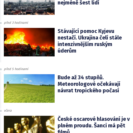
nejméně šest lidí
před 3 hodinami
Stávající pomoc Kyjevu
nestačí. Ukrajina čelí stále
intenzivnějším ruským
úderům
před 5 hodinami
Bude až 34 stupňů.
Meteorologové očekávají
návrat tropického počasí
včera
České oscarové hlasování je v
plném proudu. Šanci má pět
filmů