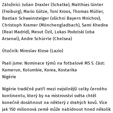
Záložníci: Julian Draxler (Schalke), Matthias Ginter
(Freiburg), Mario Götze, Toni Kroos, Thomas Müller,
Bastian Schweinsteiger (všichni Bayern Mnichov),
Christoph Kramer (Mönchengladbach), Sami Khedira
(Real Madrid), Mesut Özil, Lukas Podolski (oba
Arsenal), Andre Schürrle (Chelsea)
Útočník: Miroslav Klose (Lazio)
Psali jsme: Nominace týmů na fotbalové MS 5. část:
Kamerun, Kolumbie, Korea, Kostarika
Nigérie
Nigérie tradičně patří mezi nejsilnější celky černého
kontinentu, který by na mistrovství světa chtěl
konečně dosáhnout na některý z drahých kovů. Více
jak 150 milionová země může nabídnout hned několik