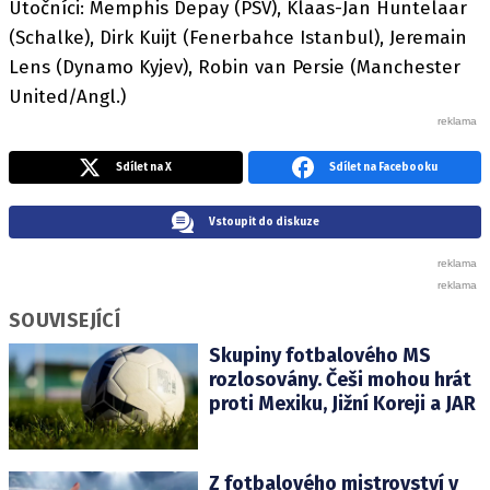
Útočníci: Memphis Depay (PSV), Klaas-Jan Huntelaar
(Schalke), Dirk Kuijt (Fenerbahce Istanbul), Jeremain
Lens (Dynamo Kyjev), Robin van Persie (Manchester
United/Angl.)
Sdílet na X
Sdílet na Facebooku
Vstoupit do diskuze
SOUVISEJÍCÍ
Skupiny fotbalového MS
rozlosovány. Češi mohou hrát
proti Mexiku, Jižní Koreji a JAR
Z fotbalového mistrovství v