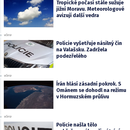
Tropické počasí stále sužuje
jižní Moravu. Meteorologové
avizují další vedra
včera
Policie vyšetřuje násilný čin
na Valašsku. Zadržela
podezřelého
včera
Írán hlásí zásadní pokrok. S
Ománem se dohodl na režimu
v Hormuzském průlivu
včera
Policie našla tělo