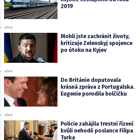
2019
včera
Mohli jste zachránit životy,
kritizuje Zelenskyj spojence
po útoku na Kyjev
včera
Do Británie doputovala
krásná zpráva z Portugalska.
Eugenie porodila holčičku
včera
Policie zahájila trestní řízení
kvůli nehodě poslance Filipa
Turka