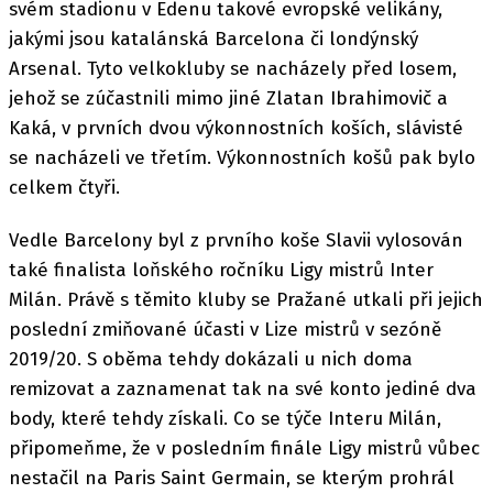
svém stadionu v Edenu takové evropské velikány,
jakými jsou katalánská Barcelona či londýnský
Arsenal. Tyto velkokluby se nacházely před losem,
jehož se zúčastnili mimo jiné Zlatan Ibrahimovič a
Kaká, v prvních dvou výkonnostních koších, slávisté
se nacházeli ve třetím. Výkonnostních košů pak bylo
celkem čtyři.
Vedle Barcelony byl z prvního koše Slavii vylosován
také finalista loňského ročníku Ligy mistrů Inter
Milán. Právě s těmito kluby se Pražané utkali při jejich
poslední zmiňované účasti v Lize mistrů v sezóně
2019/20. S oběma tehdy dokázali u nich doma
remizovat a zaznamenat tak na své konto jediné dva
body, které tehdy získali. Co se týče Interu Milán,
připomeňme, že v posledním finále Ligy mistrů vůbec
nestačil na Paris Saint Germain, se kterým prohrál