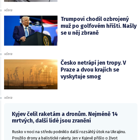
včera
Trumpovi chodil ozbrojený
muž po golfovém hřišti. Našly
se u něj zbraně
včera
Česko netrápí jen tropy. V
Praze a dvou krajích se
vyskytuje smog
včera
Kyjev čelil raketám a dronům. Nejméně 14
mrtvých, další lidé jsou zranění
Rusko v noci na středu podniklo další rozsáhlý útok na Ukrajinu.
Použilo drony a balistické rakety. Jen v Kyjevě přišlo o život