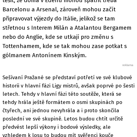
těšit, že doma v Edenu mohou spatřit třeba
Barcelonu a Arsenal, zároveň mohou začít
připravovat výjezdy do Itálie, jelikož se tam
střetnou s Interem Milán a Atalantou Bergamem
nebo do Anglie, kde se utkají pro změnu s
Tottenhamem, kde se tak mohou zase potkat s
gólmanem Antonínem Kinským.
Sešívaní Pražané se představí potřetí ve své klubové
historii v hlavní fázi Ligy mistrů, avšak poprvé po šesti
letech. Tehdy v hlavní fázi této soutěže, která se
tehdy hrála ještě formátem o osmi skupinách po
čtyřech, ani jednou nevyhrála a i proto skončila
poslední ve své skupině. Letos budou chtít určitě
předvést lepší výkony i bodové výsledky, ale
vzhledem k losu to budou mít svěřenci kouče