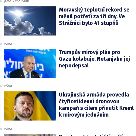
před 3 hodinami
Moravský teplotní rekord se
měnil potřetí za tři dny. Ve
Strážnici bylo 41 stupňů
včera
Trumpův mírový plán pro
Gazu kolabuje. Netanjahu jej
nepodepsal
včera
Ukrajinská armáda provedla
čtyřicetidenní dronovou
kampaň s cílem přinutit Kreml
k mírovým jednáním
včera