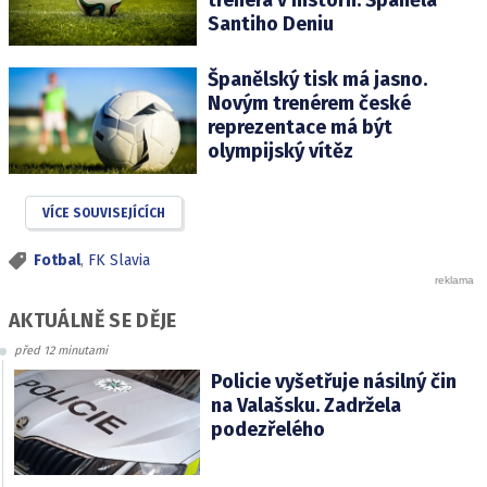
trenéra v historii. Španěla
Santiho Deniu
Španělský tisk má jasno.
Novým trenérem české
reprezentace má být
olympijský vítěz
VÍCE SOUVISEJÍCÍCH
Fotbal
,
FK Slavia
AKTUÁLNĚ SE DĚJE
před 12 minutami
Policie vyšetřuje násilný čin
na Valašsku. Zadržela
podezřelého