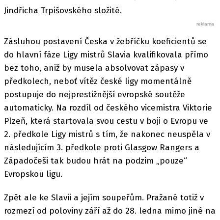
Jindřicha Trpišovského složité.
Zásluhou postavení Česka v žebříčku koeficientů se
do hlavní fáze Ligy mistrů Slavia kvalifikovala přímo
bez toho, aniž by musela absolvovat zápasy v
předkolech, neboť vítěz české ligy momentálně
postupuje do nejprestižnější evropské soutěže
automaticky. Na rozdíl od českého vicemistra Viktorie
Plzeň, která startovala svou cestu v boji o Evropu ve
2. předkole Ligy mistrů s tím, že nakonec neuspěla v
následujícím 3. předkole proti Glasgow Rangers a
Západočeši tak budou hrát na podzim „pouze“
Evropskou ligu.
Zpět ale ke Slavii a jejím soupeřům. Pražané totiž v
rozmezí od poloviny září až do 28. ledna mimo jiné na