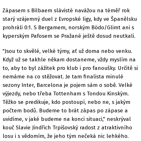
Zápasem s Bilbaem slávisté navážou na téměř rok
starý vzájemný duel z Evropské ligy, kdy ve Španělsku
prohráli 0:1. S Bergamem, norským Bödo/Glimt ani s
kyperským Pafosem se Pražané ještě dosud neutkali.
"Jsou to skvělé, velké týmy, ať už doma nebo venku.
Když už se takhle někam dostaneme, vždy myslím na
to, aby to byl zážitek pro klub i pro fanoušky. Určitě si
nemáme na co stěžovat. Je tam finalista minulé
sezony Inter, Barcelona je pojem sám o sobě. Velké
výjezdy, nebo třeba Tottenham s Tondou Kinským.
Těžko se predikuje, kdo postoupí, nebo ne, s jakým
počtem bodů. Budeme to brát zápas po zápase a
uvidíme, v jaké budeme na konci situaci," neskrýval
kouč Slavie Jindřich Trpišovský radost z atraktivního
losu i s vědomím, že jeho tým nečeká nic lehkého.