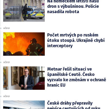
Na německém letišti našli
dron s výbušninou. Policie
nasadila robota
včera
Počet mrtvých po ruském
útoku stoupá. Ukrajině chybí
interceptory
včera
Metnar řešil situaci ve
španělské Ceutě. Česko
vyzvalo ke změnám v ochraně
hranic EU
včera
České dráhy přepravily
nejvíce cestujících od roku