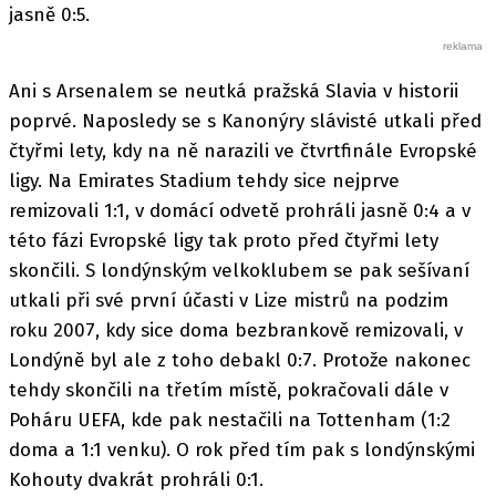
jasně 0:5.
Ani s Arsenalem se neutká pražská Slavia v historii
poprvé. Naposledy se s Kanonýry slávisté utkali před
čtyřmi lety, kdy na ně narazili ve čtvrtfinále Evropské
ligy. Na Emirates Stadium tehdy sice nejprve
remizovali 1:1, v domácí odvetě prohráli jasně 0:4 a v
této fázi Evropské ligy tak proto před čtyřmi lety
skončili. S londýnským velkoklubem se pak sešívaní
utkali při své první účasti v Lize mistrů na podzim
roku 2007, kdy sice doma bezbrankově remizovali, v
Londýně byl ale z toho debakl 0:7. Protože nakonec
tehdy skončili na třetím místě, pokračovali dále v
Poháru UEFA, kde pak nestačili na Tottenham (1:2
doma a 1:1 venku). O rok před tím pak s londýnskými
Kohouty dvakrát prohráli 0:1.