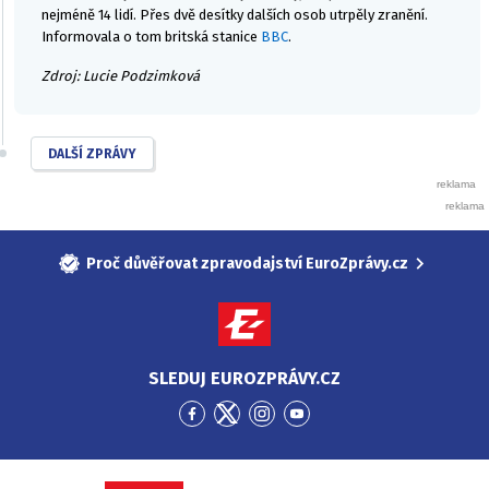
nejméně 14 lidí. Přes dvě desítky dalších osob utrpěly zranění.
Informovala o tom britská stanice
BBC
.
Zdroj: Lucie Podzimková
DALŠÍ ZPRÁVY
Proč důvěřovat zpravodajství EuroZprávy.cz
SLEDUJ EUROZPRÁVY.CZ
Přejít
Přejít
Přejít
Přejít
na
na
na
na
Facebook
Twitter
Instagram
YouTube