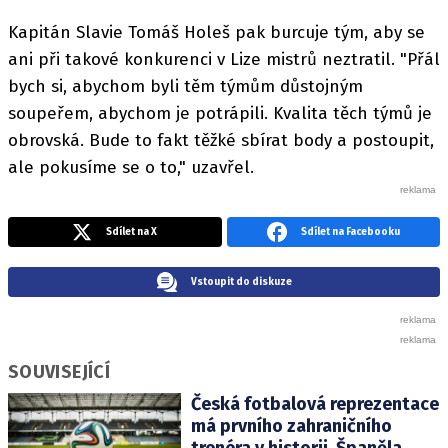
Kapitán Slavie Tomáš Holeš pak burcuje tým, aby se
ani při takové konkurenci v Lize mistrů neztratil. "Přál
bych si, abychom byli těm týmům důstojným
soupeřem, abychom je potrápili. Kvalita těch týmů je
obrovská. Bude to fakt těžké sbírat body a postoupit,
ale pokusíme se o to," uzavřel.
Sdílet na X
Sdílet na Facebooku
Vstoupit do diskuze
SOUVISEJÍCÍ
Česká fotbalová reprezentace
má prvního zahraničního