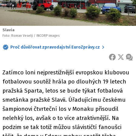
Slavia
Foto: Roman Veselý / INCORP images
Proč důvěřovat zpravodajství EuroZprávy.cz
FACEBOOK
X
ZPR
Zatímco loni nejprestižnější evropskou klubovou
fotbalovou soutěž hrála po dlouhých 19 letech
pražská Sparta, letos se bude týkat fotbalová
smetánka pražské Slavii. Úřadujícímu českému
šampionovi čtvrteční los v Monaku přisoudil
nelehký los, avšak o to více atraktivnější. Na
podzim se tak totiž můžou slávističtí fanoušci