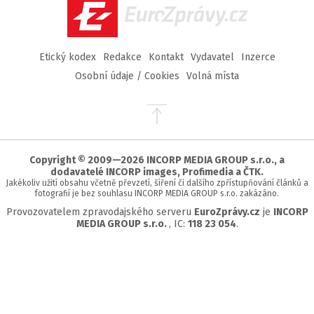
EuroZprávy.cz
Etický kodex
Redakce
Kontakt
Vydavatel
Inzerce
Osobní údaje / Cookies
Volná místa
Přejít
na
začátek
stránky
Copyright © 2009—2026 INCORP MEDIA GROUP s.r.o., a
dodavatelé INCORP images, Profimedia a ČTK.
Jakékoliv užití obsahu včetně převzetí, šíření či dalšího zpřístupňování článků a
fotografií je bez souhlasu INCORP MEDIA GROUP s.r.o. zakázáno.
Provozovatelem zpravodajského serveru
EuroZprávy.cz
je
INCORP
MEDIA GROUP s.r.o.
, IC:
118 23 054
.