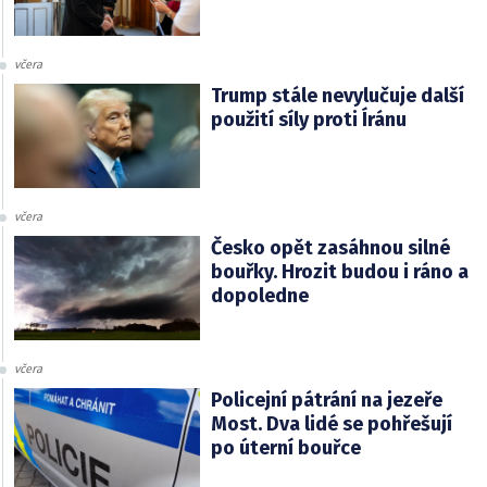
včera
Trump stále nevylučuje další
použití síly proti Íránu
včera
Česko opět zasáhnou silné
bouřky. Hrozit budou i ráno a
dopoledne
včera
Policejní pátrání na jezeře
Most. Dva lidé se pohřešují
po úterní bouřce