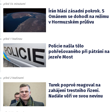
před 54 minutami
Írán hlásí zásadní pokrok. S
Ománem se dohodl na režimu
v Hormuzském průlivu
před 1 hodinou
Policie našla tělo
pohřešovaného při pátrání na
jezeře Most
před 2 hodinami
Turek poprvé reagoval na
zahájení trestního řízení.
Nadále věří ve svou nevinu