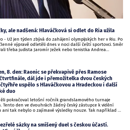
ky, ale nadšená: Hlaváčková si odlet do Ria užila
ro - Už jen týden zbývá do zahájení olympijských her v Riu. Po
členné výpravě odletěli dnes v noci další čeští sportovci. Směr
rali třeba judista Jaromír Ježek nebo tenistka Andrea
n, 8. den: Raonic se překvapivě přes Ramose
čtvrtfinále, dál jde i přemožitelka dvou českých
 čtyřhře uspělo s Hlaváčkovou a Hradeckou i další
ké duo
eděli pokračoval letošní ročník grandslamového turnaje
. Tento den ve dvouhrách žádný český zástupce k vidění
m ani tak nebylo o zajímavé výsledky nouze. Tak například už
ebude po tomto dni figurovat nasazený osmý tenista světa
 z Kanady, jenž v boji o čtvrtfinále podlehl překvapivě 2:6, 4:6
ezřelé sázky na smíšený duel s českou účastí.
ovi Albertu Ramosovi-Vinolasovi, který se nachází na 55.