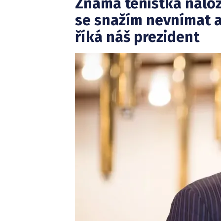
Známá tenistka nalož
se snažím nevnímat a
říká náš prezident