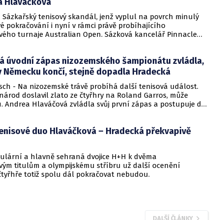
a Hlaváčková
ého žebříčku. V ženské části tohoto turnaje nadále
Američanka Shelby Rodgersová, která v předešlých fázích
 Sázkařský tenisový skandál, jenž vyplul na povrch minulý
řadit hned dvě české hráčky a to Karolínu Plíškovou a Petru
é pokračování i nyní v rámci právě probíhajícího
yní prošla do čtvrtfinále přes Rumunku Beguovou, kterou
ého turnaje Australian Open. Sázková kancelář Pinnacle
 a 6:4. Dál jde i Andy Murray se Stanem Wawrinkou, končí
 stáhla sázky na duel smíšené čtyřhry, ve které má účast i
nž nestačil na domácího Gasqueta. Přesto i v neděli se
 Má se jednat o smíšenou čtyřhru, kdy lidé sázeli pouze na
v Paříži česká radost a to proto, že se do čtvrtfinále
á úvodní zápas nizozemského šampionátu zvládla,
 pár Andrea Hlaváčková, Lukasz Kubot. Ti se střetli v duelu
 duo Andrea Hlaváčková a Lucie Hradecká, když v turnaji
a se španělským duem Lara Arruabarrenaová, David Marrero.
 v Německu končí, stejně dopadla Hradecká
 slovinský pár Andreja Klepačová a Katarina Srebotniková.
celář tak podezřívala tento duel za zmanipulovaný.
pár Barbora Krejčíková a Kateřina Siniaková pak překvapivě
ch - Na nizozemské trávě probíhá další tenisová událost.
dvousetovém zápase Hingisovou společně s Mirzaovou.
národ doslavil zlato ze čtyřhry na Roland Garros, může
u. Andrea Hlaváčová zvládla svůj první zápas a postupuje do
a turnaje. V druhém kole může narazit na další Češku Terezu
ukáš Rosol na turnaji ve Stuttgartu neuspěl a končí.
enisové duo Hlaváčková – Hradecká překvapivě
ušela štěstí v Anglii, ale ani ona nepořídila, z Nottinghamu
nou.
ulární a hlavně sehraná dvojice H+H k dvěma
ým titulům a olympijskému stříbru už další ocenění
čtyřhře totiž spolu dál pokračovat nebudou.
DALŠÍ ČLÁNKY