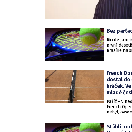
Bez parťač
Rio de Janei
první deseti
Brazílie nab
Hlaváčková.
French Ope
dostal do 
hráček. Ve
mladé čes
Paříž - V n
French Open
nebyl, ovše
v turnaji n
Milos Raonic
Stáhli pod
a 4:6 Španěl