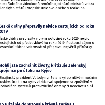
mimořádného videokonferenčního jednání ministrů vnitra
členských států Evropské unie svolaného v reakci na
migrační situaci ve španělské exklávě Ceuta. Hlavním
tématem byl aktuální vývoj, přijatá opatření i další postup
při ochraně vnějších hranic Evropské unie.
České dráhy přepravily nejvíce cestujících od roku
2019
České dráhy přepravily v první polovině roku 2026 nejvíc
cestujících od předcovidového roku 2019. Rostoucí zájem o
cestování táhne vnitrostátní přeprava. Největší přírůstky
cestujících zaznamenal dopravce v rámci regionálních
dopravních systémů a na vybraných dálkových linkách s
velkým konkurenčním potenciálem, především v porovnání s
individuálním motorismem.
Mohli jste zachránit životy, kritizuje Zelenskyj
spojence po útoku na Kyjev
Ukrajinský prezident Volodymyr Zelenskyj po ničivém nočním
ruském útoku na Kyjev zkritizoval spojence za zpoždění v
dodávkách systémů protivzdušné obrany či neochotu s ní
pomoci. Podle Zelenského by mělo dojít i k uvalení dalších
sankcí na Rusko.
Do Británie doputovala krásná zpráva z