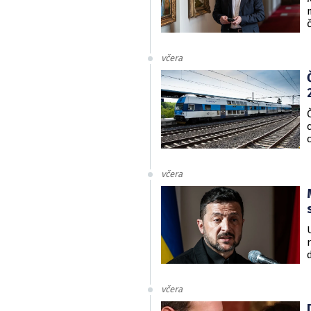
včera
včera
včera