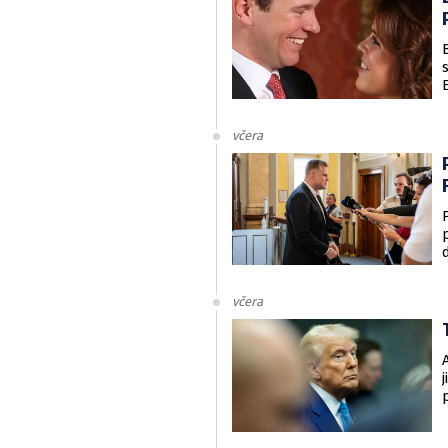
včera
včera