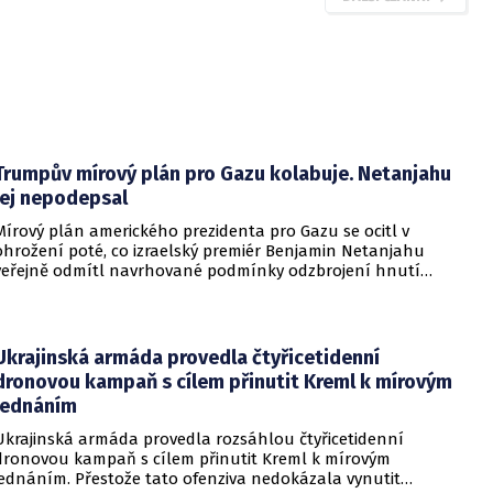
Trumpův mírový plán pro Gazu kolabuje. Netanjahu
jej nepodepsal
Mírový plán amerického prezidenta pro Gazu se ocitl v
ohrožení poté, co izraelský premiér Benjamin Netanjahu
veřejně odmítl navrhované podmínky odzbrojení hnutí
Hamás. Zatímco šéf Bílého domu dříve tvrdil, že Izrael je s
předběžnou dohodou spokojen, izraelská vláda dala jasně
najevo, že finální text nepodepsala.
Ukrajinská armáda provedla čtyřicetidenní
dronovou kampaň s cílem přinutit Kreml k mírovým
jednáním
Ukrajinská armáda provedla rozsáhlou čtyřicetidenní
dronovou kampaň s cílem přinutit Kreml k mírovým
jednáním. Přestože tato ofenziva nedokázala vynutit