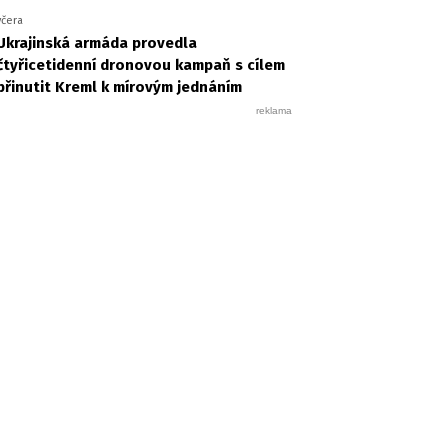
včera
Ukrajinská armáda provedla
čtyřicetidenní dronovou kampaň s cílem
přinutit Kreml k mírovým jednáním