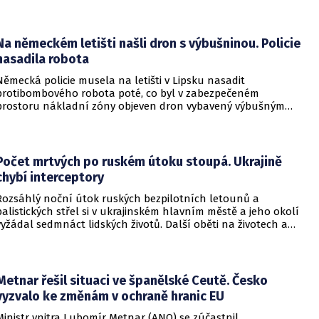
okamžité příměří, způsobila obrovské a citelné škody v ruské
ojenské i civilní logistice.
Na německém letišti našli dron s výbušninou. Policie
nasadila robota
Německá policie musela na letišti v Lipsku nasadit
protibombového robota poté, co byl v zabezpečeném
prostoru nákladní zóny objeven dron vybavený výbušným
zařízením. Incident se odehrál v bezprostřední blízkosti
ukrajinského nákladního letounu a vyžádal si dočasné
přerušení provozu i odklonění několika letů.
Počet mrtvých po ruském útoku stoupá. Ukrajině
chybí interceptory
Rozsáhlý noční útok ruských bezpilotních letounů a
balistických střel si v ukrajinském hlavním městě a jeho okolí
vyžádal sedmnáct lidských životů. Další oběti na životech a
desítky zraněných hlásí také regiony Charkiv a Doněck,
přičemž celková bilance dosavadních střetů vzrostla na
nejméně dvacet jedna mrtvých.
Metnar řešil situaci ve španělské Ceutě. Česko
vyzvalo ke změnám v ochraně hranic EU
Ministr vnitra Lubomír Metnar (ANO) se zúčastnil