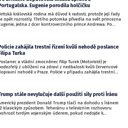
Portugalska. Eugenie porodila holčičku
Britská královská rodina má důvod k radosti, protože její řady
se opět rozrostly. Třetího potomka přivedla na svět princezna
Eugenie, jedna z dcer kontroverzního prince Andrewa. Po
dvou chlapcích se dočkala i holčičky.
Policie zahájila trestní řízení kvůli nehodě poslance
Filipa Turka
Poslanec a vládní zmocněnec Filip Turek (Motoristé) je
podezřelý z ublížení na zdraví z nedbalosti kvůli červencové
dopravní nehodě v Praze. Policie v případu zahájila trestní
řízení a zároveň nařídila znalecké zkoumání. Nikdo zatím
nebyl obviněn.
Trump stále nevylučuje další použití síly proti Íránu
Americký prezident Donald Trump tlačí na dohodu s Íránem
již klasickým způsobem. Teheránu v televizním rozhovoru
pohrozil tvrdým vojenským úderem, pokud nedojde k
otevření Hormuzského průlivu.