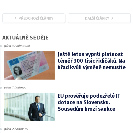
PŘEDCHOZÍ ČLÁNKY
DALŠÍ ČLÁNKY
AKTUÁLNĚ SE DĚJE
před 42 minutami
Ještě letos vyprší platnost
téměř 300 tisíc řidičáků. Na
úřad kvůli výměně nemusíte
před 1 hodinou
EU prověřuje podezřelé IT
dotace na Slovensku.
Sousedům hrozí sankce
před 2 hodinami