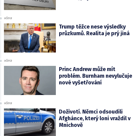
včera
Trump těžce nese výsledky
průzkumů. Realita je prý jiná
včera
Princ Andrew může mít
problém. Burnham nevylučuje
nové vyšetřování
včera
Doživotí. Němci odsoudili
Afghánce, který loni vraždil v
Mnichově