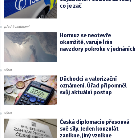
co je zač
před 9 hodinami
Hormuz se neotevře
okamžitě, varuje Írán
navzdory pokroku v jednáních
včera
Důchodci a valorizační
oznámení. Úřad připomněl
svůj aktuální postup
včera
Česká diplomacie přesouvá
své síly. Jeden konzulát
zanikne, jiný vznikne