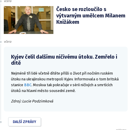
včera
Česko se rozloučilo s
výtvarným umělcem Milanem
Knížákem
včera
Kyjev čelil dalšímu ničivému útoku. Zemřelo i
dítě
Nejméně tři lidé včetně dítěte přišli o život při nočním ruském
útoku na ukrajinskou metropoli Kyjev. Informovala o tom britská
stanice
BBC
. Moskva tak pokračuje v sérii ničivých a smrtících
útoků na hlavní město sousední země.
Zdroj: Lucie Podzimková
DALŠÍ ZPRÁVY