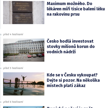
Maximum možného. Do
lékáren míří tisíce balení léku
na rakovinu prsu
před 4 hodinami
Česko hodlá investovat
stovky milionů korun do
vodních nádrží
před 5 hodinami
Kde se v Česku vykoupat?
Dejte si pozor. Na několika
místech platí zákaz
před 6 hodinami