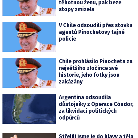
těhotnou ženu, pak beze
stopy zmizela
V Chile odsoudili přes stovku
agentů Pinochetovy tajné
policie
Chile prohlásilo Pinocheta za
největšího zločince své
historie, jeho fotky jsou
zakázány
Argentina odsoudila
důstojníky z Operace Cóndor,
za likvidaci politických
odpůrců
Střelili jsme je do hlavy a těla