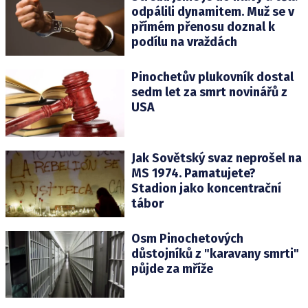
odpálili dynamitem. Muž se v
přímém přenosu doznal k
podílu na vraždách
Pinochetův plukovník dostal
sedm let za smrt novinářů z
USA
Jak Sovětský svaz neprošel na
MS 1974. Pamatujete?
Stadion jako koncentrační
tábor
Osm Pinochetových
důstojníků z "karavany smrti"
půjde za mříže