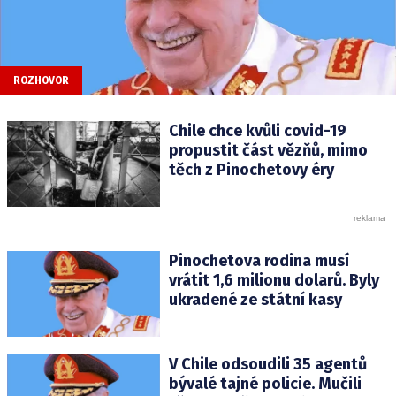
ROZHOVOR
Chile chce kvůli covid-19
propustit část vězňů, mimo
těch z Pinochetovy éry
Pinochetova rodina musí
vrátit 1,6 milionu dolarů. Byly
ukradené ze státní kasy
V Chile odsoudili 35 agentů
bývalé tajné policie. Mučili