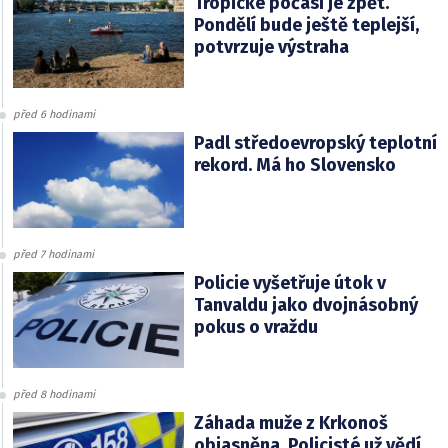
Tropické počasí je zpět.
Pondělí bude ještě teplejší,
potvrzuje výstraha
před 6 hodinami
Padl středoevropský teplotní
rekord. Má ho Slovensko
před 7 hodinami
Policie vyšetřuje útok v
Tanvaldu jako dvojnásobný
pokus o vraždu
před 8 hodinami
Záhada muže z Krkonoš
objasněna. Policisté už vědí,