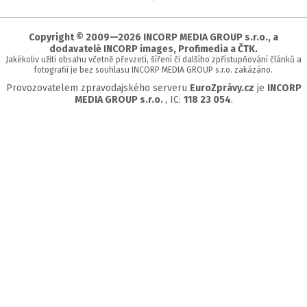
začátek
stránky
Copyright © 2009—2026 INCORP MEDIA GROUP s.r.o., a
dodavatelé INCORP images, Profimedia a ČTK.
Jakékoliv užití obsahu včetně převzetí, šíření či dalšího zpřístupňování článků a
fotografií je bez souhlasu INCORP MEDIA GROUP s.r.o. zakázáno.
Provozovatelem zpravodajského serveru
EuroZprávy.cz
je
INCORP
MEDIA GROUP s.r.o.
, IC:
118 23 054
.