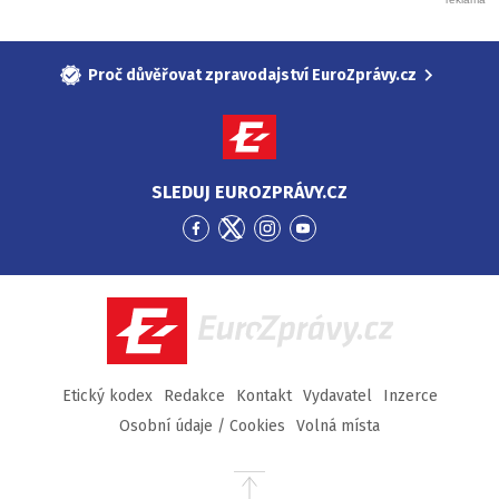
Proč důvěřovat zpravodajství EuroZprávy.cz
SLEDUJ EUROZPRÁVY.CZ
Přejít
Přejít
Přejít
Přejít
na
na
na
na
Facebook
Twitter
Instagram
YouTube
EuroZprávy.cz
Etický kodex
Redakce
Kontakt
Vydavatel
Inzerce
Osobní údaje / Cookies
Volná místa
Přejít
na