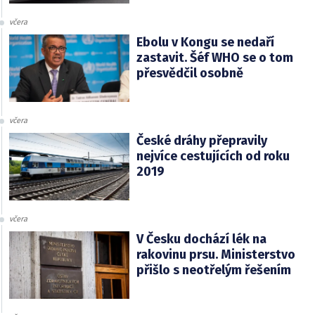
včera
Ebolu v Kongu se nedaří
zastavit. Šéf WHO se o tom
přesvědčil osobně
včera
České dráhy přepravily
nejvíce cestujících od roku
2019
včera
V Česku dochází lék na
rakovinu prsu. Ministerstvo
přišlo s neotřelým řešením