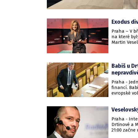
Exodus di
Praha – V b
na které byl
Martin Vesel
Jak si vedou
Babiš u Dr
nepravdiv
Praha - Jedn
financí. Bab
evropské vo
odhalil, že 
nepravdivých
Veselovský
Praha - Inte
Drtinové a M
21:00 začne
Projekt DV T