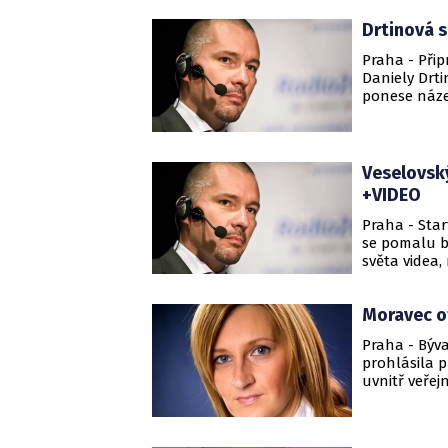
méně známá 
Drtinová s
Society Fun
NEWTON Med
Praha - Při
Daniely Drt
ponese náze
Svědčí o tom
doména dvtv
Veselovský
+VIDEO
Praha - Sta
se pomalu b
světa videa, 
sklepa".
Moravec ot
Praha - Býv
prohlásila p
uvnitř veřej