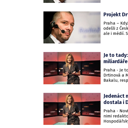
Projekt Dr
Praha – Když
odešli z Čes
ale i médií. 
nemá obdoby.
Je to tady
miliardáře
Praha - Je t
Drtinová a 
Bakalu, res
Jedenáct n
dostala i 
Praha - Novi
nimi redakto
Hospodářskýc
celkem 400 p