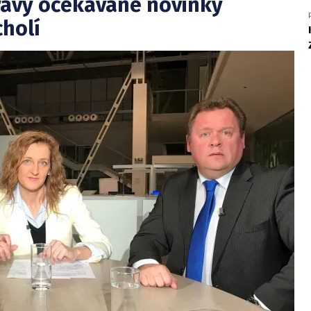
ípravy očekávané novinky
cholí