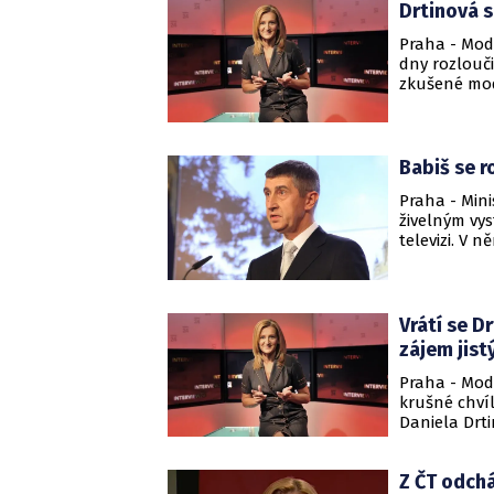
Drtinová s
Praha - Mod
dny rozloučil
zkušené mode
zájem.
Babiš se r
Praha - Min
živelným vy
televizi. V 
europoslank
zájmů.
Vrátí se D
zájem jist
Praha - Mod
krušné chví
Daniela Drti
dlouholeté 
pokračovat 
Z ČT odchá
televizi, al