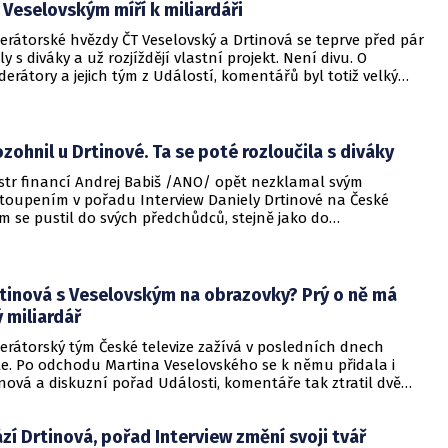
 Veselovským míří k miliardáři
erátorské hvězdy ČT Veselovský a Drtinová se teprve před pár
y s diváky a už rozjíždějí vlastní projekt. Není divu. O
rátory a jejich tým z Událostí, komentářů byl totiž velký
ozohnil u Drtinové. Ta se poté rozloučila s diváky
istr financí Andrej Babiš /ANO/ opět nezklamal svým
stoupením v pořadu Interview Daniely Drtinové na České
něm se pustil do svých předchůdců, stejně jako do
yně Ingeborg Grässleové, která ho osočila z údajného střetu
rtinová s Veselovským na obrazovky? Prý o ně má
ý miliardář
erátorský tým České televize zažívá v posledních dnech
le. Po odchodu Martina Veselovského se k němu přidala i
nová a diskuzní pořad Události, komentáře tak ztratil dvě
moderátorské ikony. Nyní se proslýchá, že by oba mohli
v pořadu stejného formátu, nikoliv však na veřejnoprávní
zí Drtinová, pořad Interview změní svoji tvář
e v soukromém médiu.