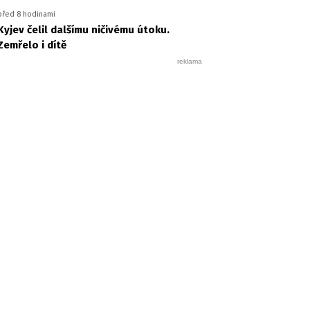
před 8 hodinami
Kyjev čelil dalšímu ničivému útoku.
Zemřelo i dítě