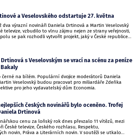
tinové a Veselovského odstartuje 27. května
 dva výrazní novináři Daniela Drtinová a Martin Veselovský
ké televize, vzbudilo to vlnu zájmu nejen ze strany veřejnosti,
Spolu se pak rozhodli vytvořit projekt, jaký v České republice
 Jejich DV TV začne vysílat už 27. května.
: Drtinová s Veselovským se vrací na scénu za peníze
 Bakaly
o černé na bílém. Populární dvojice moderátorů Daniela
Martin Veselovský budou pracovat pro miliardáře Zdeňka
pektive pro jeho vydavatelský dům Economia.
ejlepších českých novinářů bylo oceněno. Trofej
Daniela Drtinová
nářskou cenu za loňský rok dnes převzalo 11 vítězů, mezi
ři České televize, Českého rozhlasu, Respektu,
h novin, Práva a Literárních novin. V soutěži se utkalo
říspěvků, v psané žurnalistice porota ocenila především