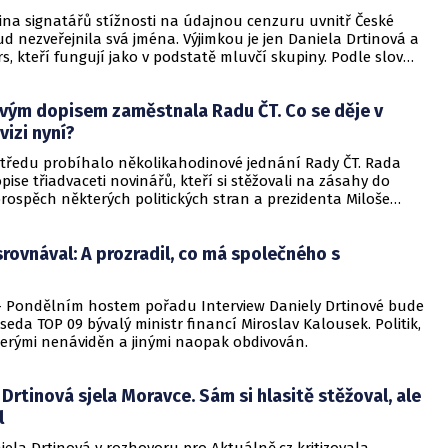
ina signatářů stížnosti na údajnou cenzuru uvnitř České
ud nezveřejnila svá jména. Výjimkou je jen Daniela Drtinová a
 kteří fungují jako v podstatě mluvčí skupiny. Podle slov
inové pak tento model ještě nějakou dobu vydrží. Jaký k tomu
svým dopisem zaměstnala Radu ČT. Co se děje v
vizi nyní?
středu probíhalo několikahodinové jednání Rady ČT. Rada
pise třiadvaceti novinářů, kteří si stěžovali na zásahy do
prospěch některých politických stran a prezidenta Miloše
rovnával: A prozradil, co má společného s
Pondělním hostem pořadu Interview Daniely Drtinové bude
seda TOP 09 bývalý ministr financí Miroslav Kalousek. Politik,
terými nenáviděn a jinými naopak obdivován.
: Drtinová sjela Moravce. Sám si hlasitě stěžoval, ale
l