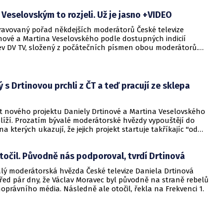
či zřídka popisovaná témata. Soutěž pořádá Nadace Open
 Veselovským to rozjeli. Už je jasno +VIDEO
d Praha ve spolupráci s českým Googlem a společností
ia.
pravovaný pořad někdejších moderátorů České televize
inové a Martina Veselovského podle dostupných indicií
v DV TV, složený z počátečních písmen obou moderátorů.
 upoutávka, kterou dnes studio zveřejnilo, i zaregistrovaná
.cz.
 s Drtinovou prchli z ČT a teď pracují ze sklepa
rt nového projektu Daniely Drtinové a Martina Veselovského
líží. Prozatím bývalé moderátorské hvězdy vypouštějí do
na kterých ukazují, že jejich projekt startuje takříkajíc "od
očil. Původně nás podporoval, tvrdí Drtinová
alý moderátorská hvězda České televize Daniela Drtinová
řed pár dny, že Václav Moravec byl původně na straně rebelů
noprávního média. Následně ale otočil, řekla na Frekvenci 1.