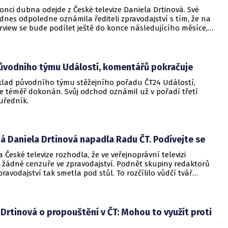
onci dubna odejde z České televize Daniela Drtinová. Své
nes odpoledne oznámila řediteli zpravodajství s tím, že na
view se bude podílet ještě do konce následujícího měsíce,
vé zprávě České televize, kterou mají EuroZprávy.cz k dispozici.
ůvodního týmu Událostí, komentářů pokračuje
klad původního týmu stěžejního pořadu ČT24 Událostí,
e téměř dokonán. Svůj odchod oznámil už v pořadí třetí
uředník.
 Daniela Drtinová napadla Radu ČT. Podívejte se
 České televize rozhodla, že ve veřejnoprávní televizi
 žádné cenzuře ve zpravodajství. Podnět skupiny redaktorů
avodajství tak smetla pod stůl. To rozčílilo vůdčí tvář
nielu Drtinovou.
Drtinová o propouštění v ČT: Mohou to využít proti