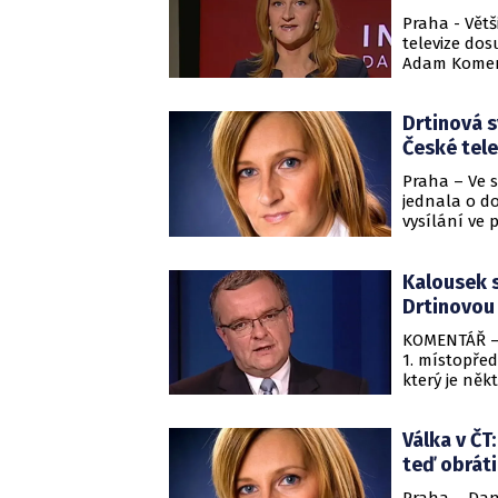
Praha - Větš
televize dos
Adam Komers,
Daniely Drt
mají důvod?
Drtinová 
České tele
Praha – Ve 
jednala o do
vysílání ve 
Zemana.
Kalousek s
Drtinovou
KOMENTÁŘ – 
1. místopřed
který je něk
Válka v ČT
teď obráti