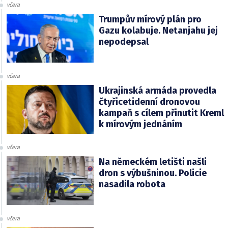
včera
Trumpův mírový plán pro
Gazu kolabuje. Netanjahu jej
nepodepsal
včera
Ukrajinská armáda provedla
čtyřicetidenní dronovou
kampaň s cílem přinutit Kreml
k mírovým jednáním
včera
Na německém letišti našli
dron s výbušninou. Policie
nasadila robota
včera