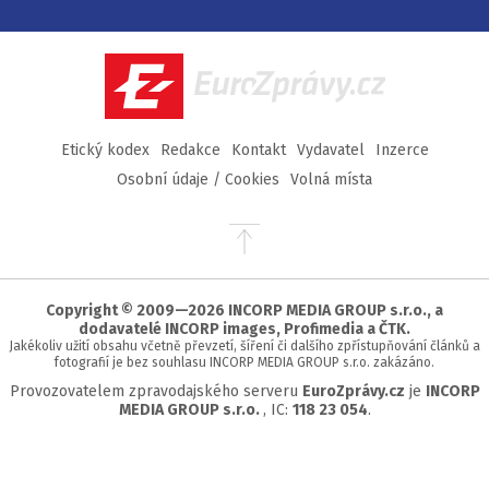
na
na
na
na
Facebook
Twitter
Instagram
YouTube
EuroZprávy.cz
Etický kodex
Redakce
Kontakt
Vydavatel
Inzerce
Osobní údaje / Cookies
Volná místa
Přejít
na
začátek
stránky
Copyright © 2009—2026 INCORP MEDIA GROUP s.r.o., a
dodavatelé INCORP images, Profimedia a ČTK.
Jakékoliv užití obsahu včetně převzetí, šíření či dalšího zpřístupňování článků a
fotografií je bez souhlasu INCORP MEDIA GROUP s.r.o. zakázáno.
Provozovatelem zpravodajského serveru
EuroZprávy.cz
je
INCORP
MEDIA GROUP s.r.o.
, IC:
118 23 054
.