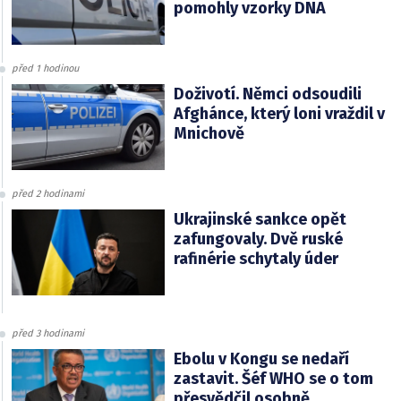
pomohly vzorky DNA
před 1 hodinou
Doživotí. Němci odsoudili
Afghánce, který loni vraždil v
Mnichově
před 2 hodinami
Ukrajinské sankce opět
zafungovaly. Dvě ruské
rafinérie schytaly úder
před 3 hodinami
Ebolu v Kongu se nedaří
zastavit. Šéf WHO se o tom
přesvědčil osobně