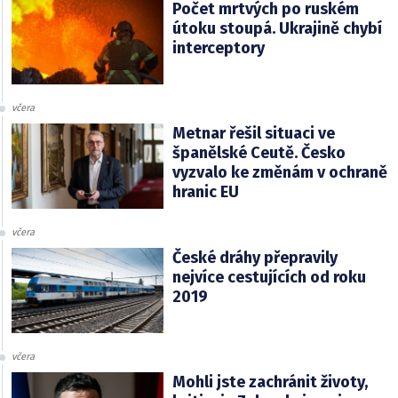
Počet mrtvých po ruském
útoku stoupá. Ukrajině chybí
interceptory
včera
Metnar řešil situaci ve
španělské Ceutě. Česko
vyzvalo ke změnám v ochraně
hranic EU
včera
České dráhy přepravily
nejvíce cestujících od roku
2019
včera
Mohli jste zachránit životy,