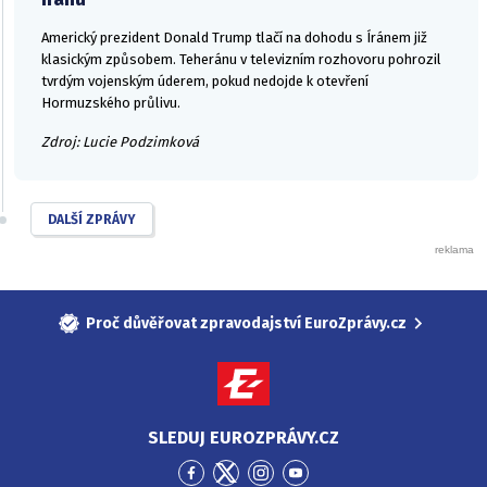
Americký prezident Donald Trump tlačí na dohodu s Íránem již
klasickým způsobem. Teheránu v televizním rozhovoru pohrozil
tvrdým vojenským úderem, pokud nedojde k otevření
Hormuzského průlivu.
Zdroj: Lucie Podzimková
DALŠÍ ZPRÁVY
Proč důvěřovat zpravodajství EuroZprávy.cz
SLEDUJ EUROZPRÁVY.CZ
Přejít
Přejít
Přejít
Přejít