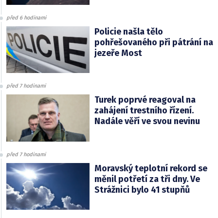
před 6 hodinami
Policie našla tělo
pohřešovaného při pátrání na
jezeře Most
před 7 hodinami
Turek poprvé reagoval na
zahájení trestního řízení.
Nadále věří ve svou nevinu
před 7 hodinami
Moravský teplotní rekord se
měnil potřetí za tři dny. Ve
Strážnici bylo 41 stupňů