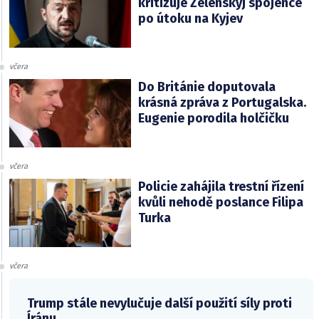
kritizuje Zelenskyj spojence
po útoku na Kyjev
včera
Do Británie doputovala
krásná zpráva z Portugalska.
Eugenie porodila holčičku
včera
Policie zahájila trestní řízení
kvůli nehodě poslance Filipa
Turka
včera
Trump stále nevylučuje další použití síly proti
Íránu