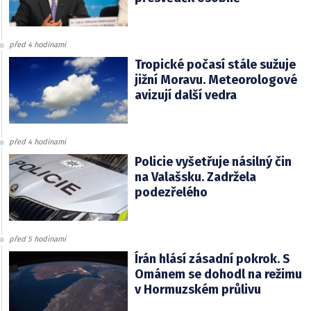
před 4 hodinami
Tropické počasí stále sužuje
jižní Moravu. Meteorologové
avizují další vedra
před 4 hodinami
Policie vyšetřuje násilný čin
na Valašsku. Zadržela
podezřelého
před 5 hodinami
Írán hlásí zásadní pokrok. S
Ománem se dohodl na režimu
v Hormuzském průlivu