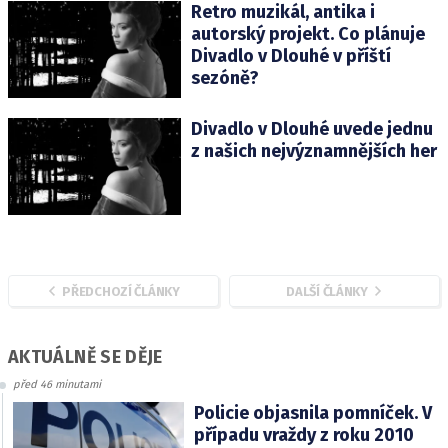
Retro muzikál, antika i
autorský projekt. Co plánuje
Divadlo v Dlouhé v příští
sezóně?
Divadlo v Dlouhé uvede jednu
z našich nejvýznamnějších her
PŘEDCHOZÍ ČLÁNKY
DALŠÍ ČLÁNKY
AKTUÁLNĚ SE DĚJE
před 46 minutami
Policie objasnila pomníček. V
případu vraždy z roku 2010