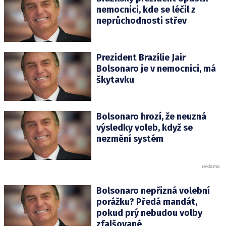
nemocnici, kde se léčil z
neprůchodnosti střev
Prezident Brazílie Jair
Bolsonaro je v nemocnici, má
škytavku
Bolsonaro hrozí, že neuzná
výsledky voleb, když se
nezmění systém
Bolsonaro nepřizná volební
porážku? Předá mandát,
pokud prý nebudou volby
zfalšované