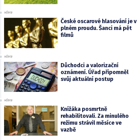
včera
České oscarové hlasování je v
plném proudu. Šanci má pět
filmů
včera
Důchodci a valorizační
oznámení. Úřad připomněl
svůj aktuální postup
včera
Knížáka posmrtně
rehabilitovali. Za minulého
režimu strávil měsíce ve
vazbě