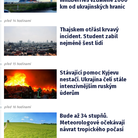
Wildberries vzdálené 2000
km od ukrajinských hranic
před 14 hodinami
Thajskem otřásl krvavý
incident. Student zabil
nejméně šest lidí
před 15 hodinami
Stávající pomoc Kyjevu
nestačí. Ukrajina čelí stále
intenzivnějším ruským
úderům
před 16 hodinami
Bude až 34 stupňů.
Meteorologové očekávají
návrat tropického počasí