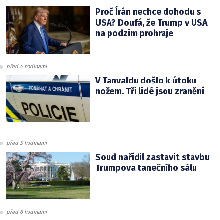
Proč Írán nechce dohodu s
USA? Doufá, že Trump v USA
na podzim prohraje
před 4 hodinami
V Tanvaldu došlo k útoku
nožem. Tři lidé jsou zranění
před 5 hodinami
Soud nařídil zastavit stavbu
Trumpova tanečního sálu
před 6 hodinami