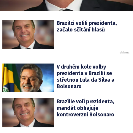
Brazilci volili prezidenta,
začalo sčítání hlasů
V druhém kole volby
prezidenta v Brazílii se
střetnou Lula da Silva a
Bolsonaro
Brazílie volí prezidenta,
mandát obhajuje
kontroverzní Bolsonaro