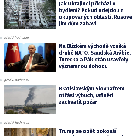
Jak Ukrajinci přichází o
bydlení? Pokud odejdou z
okupovaných oblastí, Rusové
jim dům zabaví
před 7 hodinami
Na Blízkém východě vzniká
druhé NATO. Saudská Arábie,
Turecko a Pákistán uzavřely
významnou dohodu
před 8 hodinami
Bratislavským Slovnaftem
otřásl výbuch, rafinérii
zachvátil požár
před 9 hodinami
Trump se opět pokouší