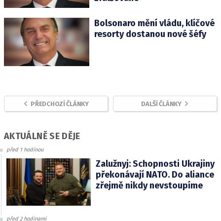
Bolsonaro mění vládu, klíčové
resorty dostanou nové šéfy
PŘEDCHOZÍ ČLÁNKY
DALŠÍ ČLÁNKY
AKTUÁLNĚ SE DĚJE
před 1 hodinou
Zalužnyj: Schopnosti Ukrajiny
překonávají NATO. Do aliance
zřejmě nikdy nevstoupíme
před 2 hodinami