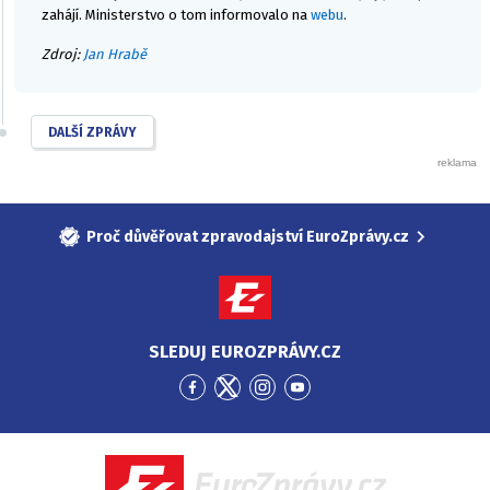
zahájí. Ministerstvo o tom informovalo na
webu
.
Zdroj:
Jan Hrabě
DALŠÍ ZPRÁVY
Proč důvěřovat zpravodajství EuroZprávy.cz
SLEDUJ EUROZPRÁVY.CZ
Přejít
Přejít
Přejít
Přejít
na
na
na
na
Facebook
Twitter
Instagram
YouTube
EuroZprávy.cz