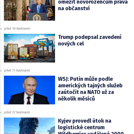
omezit novorozencům práva
na občanství
před 10 hodinami
Trump podepsal zavedení
nových cel
před 11 hodinami
WSJ: Putin může podle
amerických tajných služeb
zaútočit na NATO už za
několik měsíců
před 12 hodinami
Kyjev provedl útok na
logistické centrum