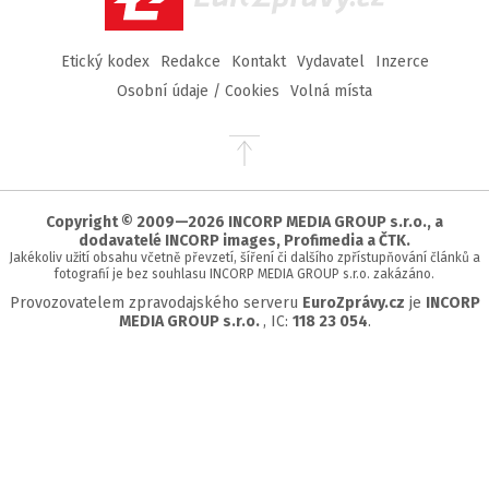
Etický kodex
Redakce
Kontakt
Vydavatel
Inzerce
Osobní údaje / Cookies
Volná místa
Přejít
na
začátek
stránky
Copyright © 2009—2026 INCORP MEDIA GROUP s.r.o., a
dodavatelé INCORP images, Profimedia a ČTK.
Jakékoliv užití obsahu včetně převzetí, šíření či dalšího zpřístupňování článků a
fotografií je bez souhlasu INCORP MEDIA GROUP s.r.o. zakázáno.
Provozovatelem zpravodajského serveru
EuroZprávy.cz
je
INCORP
MEDIA GROUP s.r.o.
, IC:
118 23 054
.