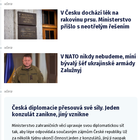
včera
V Česku dochází lék na
rakovinu prsu. Ministerstvo
přišlo s neotřelým řešením
včera
V NATO nikdy nebudeme, míní
bývalý šéf ukrajinské armády
Zalužnyj
včera
Česká diplomacie přesouvá své síly. Jeden
konzulát zanikne, jiný vznikne
Ministerstvo zahraničních věcí upravuje svou diplomatickou síť
tak, aby lépe odpovídala současným zájmům České republiky. Už
za několik týdnu ukončí činnost jeden z konzulátů, jiný ji naopak