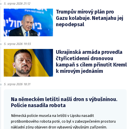
5. srpna 2026 21:12
Trumpův mírový plán pro
Gazu kolabuje. Netanjahu jej
nepodepsal
5. srpna 2026 19:55
Ukrajinská armáda provedla
čtyřicetidenní dronovou
kampaň s cílem přinutit Kreml
k mírovým jednáním
5. srpna 2026 18:31
Na německém letišti našli dron s výbušninou.
Policie nasadila robota
Německá policie musela na letišti v Lipsku nasadit
protibombového robota poté, co byl v zabezpečeném prostoru
nákladní zóny objeven dron vybavený výbušným zařízením.