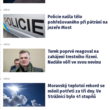
včera
Policie našla tělo
pohřešovaného při pátrání na
jezeře Most
včera
Turek poprvé reagoval na
zahájení trestního řízení.
Nadále věří ve svou nevinu
včera
Moravský teplotní rekord se
měnil potřetí za tři dny. Ve
Strážnici bylo 41 stupňů