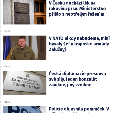
V Česku dochází lék na
rakovinu prsu. Ministerstvo
přišlo s neotřelým řešením
včera
V NATO nikdy nebudeme, míní
bývalý šéf ukrajinské armády
Zalužnyj
včera
Česká diplomacie přesouvá
své síly. Jeden konzulát
zanikne, jiný vznikne
včera
Policie objasnila pomníček. V