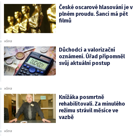
České oscarové hlasování je v
plném proudu. Šanci má pět
filmů
včera
Důchodci a valorizační
oznámení. Úřad připomněl
svůj aktuální postup
včera
Knížáka posmrtně
rehabilitovali. Za minulého
režimu strávil měsíce ve
vazbě
včera