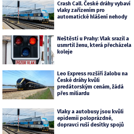
Crash Call. České dráhy vybaví
vlaky zařízením pro
automatické hlášení nehody
Neštěstí u Prahy: Vlak srazil a
usmrtil ženu, která přecházela
koleje
Leo Express rozšíří žalobu na
České dráhy kvůli
predátorským cenám, žádá
přes miliardu
Vlaky a autobusy jsou kvůli
epidemii poloprázdné,
dopravci ruší desítky spojů