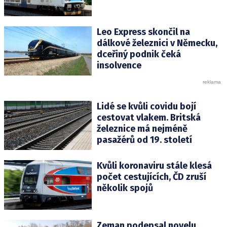
Leo Express skončil na
dálkové železnici v Německu,
dceřiný podnik čeká
insolvence
Lidé se kvůli covidu bojí
cestovat vlakem. Britská
železnice má nejméně
pasažérů od 19. století
Kvůli koronaviru stále klesá
počet cestujících, ČD zruší
několik spojů
Zeman podepsal novelu