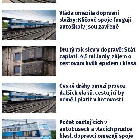
Vláda omezila dopravní
služby: Klíčové spoje fungují,
autoškoly jsou zavřené
Druhý rok slev v dopravě: Stát
zaplatil 4,5 miliardy, zájem o
cestování kvůli epidemii klesá
České dráhy omezí provoz
dalších vlaků, cestující by
neměli platit v hotovosti
Počet cestujících v
autobusech a vlacích prudce
klesl, dopravci omezují spoje