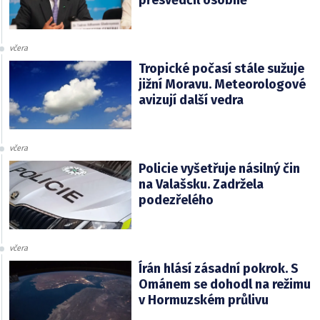
přesvědčil osobně
včera
Tropické počasí stále sužuje
jižní Moravu. Meteorologové
avizují další vedra
včera
Policie vyšetřuje násilný čin
na Valašsku. Zadržela
podezřelého
včera
Írán hlásí zásadní pokrok. S
Ománem se dohodl na režimu
v Hormuzském průlivu