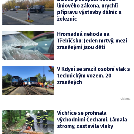
liniového zákona, urychlí
přípravu výstavby dálnic a
železnic
Hromadná nehoda na
Třebíčsku: Jeden mrtvý, mezi
zraněnými jsou děti
V Kdyni se srazil osobní vlak s
technickým vozem. 20
zraněných
Vichřice se prohnala
východními Čechami. Lámala
stromy, zastavila vlaky