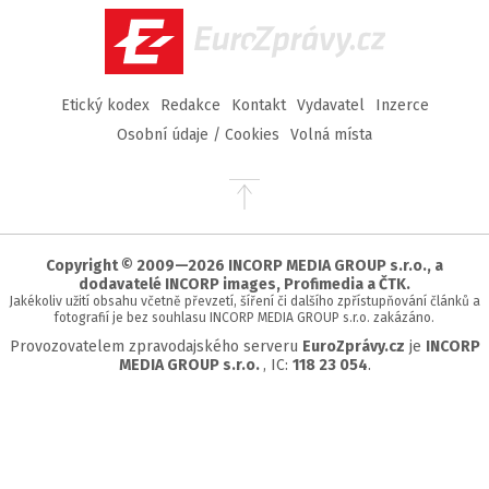
EuroZprávy.cz
Etický kodex
Redakce
Kontakt
Vydavatel
Inzerce
Osobní údaje / Cookies
Volná místa
Přejít
na
začátek
stránky
Copyright © 2009—2026 INCORP MEDIA GROUP s.r.o., a
dodavatelé INCORP images, Profimedia a ČTK.
Jakékoliv užití obsahu včetně převzetí, šíření či dalšího zpřístupňování článků a
fotografií je bez souhlasu INCORP MEDIA GROUP s.r.o. zakázáno.
Provozovatelem zpravodajského serveru
EuroZprávy.cz
je
INCORP
MEDIA GROUP s.r.o.
, IC:
118 23 054
.