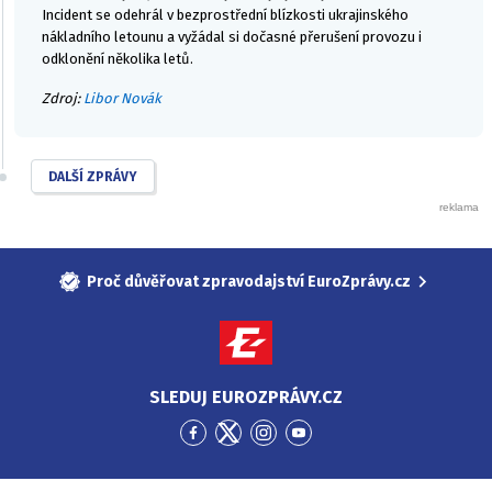
Incident se odehrál v bezprostřední blízkosti ukrajinského
nákladního letounu a vyžádal si dočasné přerušení provozu i
odklonění několika letů.
Zdroj:
Libor Novák
DALŠÍ ZPRÁVY
Proč důvěřovat zpravodajství EuroZprávy.cz
SLEDUJ EUROZPRÁVY.CZ
Přejít
Přejít
Přejít
Přejít
na
na
na
na
Facebook
Twitter
Instagram
YouTube