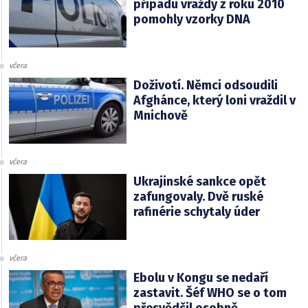
případu vraždy z roku 2010
pomohly vzorky DNA
včera
Doživotí. Němci odsoudili
Afghánce, který loni vraždil v
Mnichově
včera
Ukrajinské sankce opět
zafungovaly. Dvě ruské
rafinérie schytaly úder
včera
Ebolu v Kongu se nedaří
zastavit. Šéf WHO se o tom