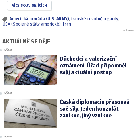
VÍCE SOUVISEJÍCÍCH
Americká armáda (U.S. ARMY)
,
íránské revoluční gardy
,
USA (Spojené státy americké)
,
Írán
AKTUÁLNĚ SE DĚJE
včera
Důchodci a valorizační
oznámení. Úřad připomněl
svůj aktuální postup
včera
Česká diplomacie přesouvá
své síly. Jeden konzulát
zanikne, jiný vznikne
včera