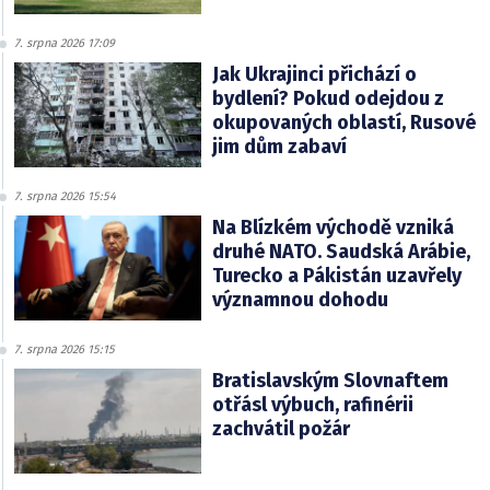
7. srpna 2026 17:09
Jak Ukrajinci přichází o
bydlení? Pokud odejdou z
okupovaných oblastí, Rusové
jim dům zabaví
7. srpna 2026 15:54
Na Blízkém východě vzniká
druhé NATO. Saudská Arábie,
Turecko a Pákistán uzavřely
významnou dohodu
7. srpna 2026 15:15
Bratislavským Slovnaftem
otřásl výbuch, rafinérii
zachvátil požár