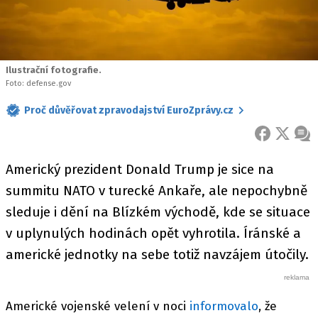
Ilustrační fotografie.
Foto: defense.gov
Proč důvěřovat zpravodajství EuroZprávy.cz
FACEBOOK
X
ZPR
Americký prezident Donald Trump je sice na
summitu NATO v turecké Ankaře, ale nepochybně
sleduje i dění na Blízkém východě, kde se situace
v uplynulých hodinách opět vyhrotila. Íránské a
americké jednotky na sebe totiž navzájem útočily.
Americké vojenské velení v noci
informovalo
, že