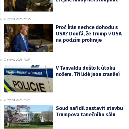
7. srpna 2026 20:55
Proč Írán nechce dohodu s
USA? Doufá, že Trump v USA
na podzim prohraje
7. srpna 2026 19:37
V Tanvaldu došlo k útoku
nožem. Tři lidé jsou zranění
7. srpna 2026 18:26
Soud nařídil zastavit stavbu
Trumpova tanečního sálu