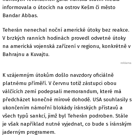
informovala o útocích na ostrov Kešm či město
Bandar Abbas.
Teherán nenechal noční americké útoky bez reakce.
V brzkých ranních hodinách provedl odvetné útoky
na americká vojenská zařízení v regionu, konkrétně v
Bahrajnu a Kuvajtu.
K vzájemným útokům došlo navzdory oficiálně
platnému příměří. V červnu totiž zástupci obou
válčících zemí podepsali memorandum, které má
předcházet konečné mírové dohodě. USA souhlasily s
ukončením námořní blokády íránských přístavů a
všech typů sankcí, jimž byl Teherán podroben. Stále
je však například nutné vyjednat, co bude s íránským
jaderným programem.