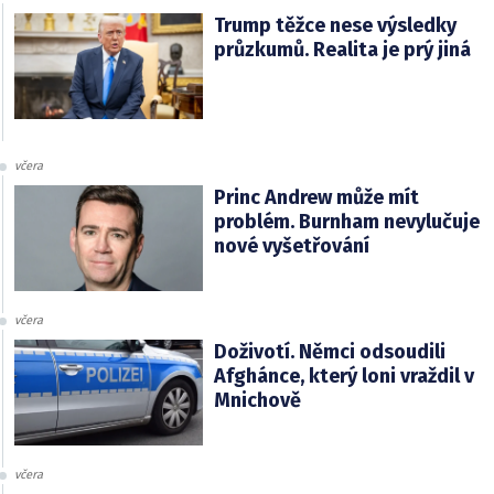
Trump těžce nese výsledky
průzkumů. Realita je prý jiná
včera
Princ Andrew může mít
problém. Burnham nevylučuje
nové vyšetřování
včera
Doživotí. Němci odsoudili
Afghánce, který loni vraždil v
Mnichově
včera