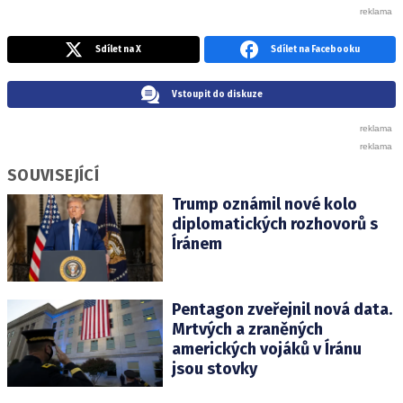
Sdílet na X
Sdílet na Facebooku
Vstoupit do diskuze
SOUVISEJÍCÍ
Trump oznámil nové kolo
diplomatických rozhovorů s
Íránem
Pentagon zveřejnil nová data.
Mrtvých a zraněných
amerických vojáků v Íránu
jsou stovky