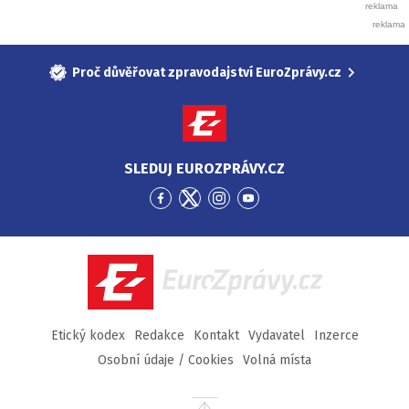
Proč důvěřovat zpravodajství EuroZprávy.cz
SLEDUJ EUROZPRÁVY.CZ
Přejít
Přejít
Přejít
Přejít
na
na
na
na
Facebook
Twitter
Instagram
YouTube
EuroZprávy.cz
Etický kodex
Redakce
Kontakt
Vydavatel
Inzerce
Osobní údaje / Cookies
Volná místa
Přejít