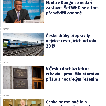
Ebolu v Kongu se nedaří
zastavit. Šéf WHO se o tom
přesvědčil osobně
včera
České dráhy přepravily
nejvíce cestujících od roku
2019
včera
V Česku dochází lék na
rakovinu prsu. Ministerstvo
přišlo s neotřelým řešením
včera
Česko se rozloučilo s