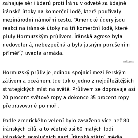
zahajuje sérii úderů proti Íránu v odvetě za údajné
íránské útoky na komerční lodě, které používaly
mezinárodní námořní cestu. "Americké údery jsou
reakcí na íránské útoky na tři komerční lodě, které
pluly Hormuzským průlivem. Íránská agrese byla
nedovolená, nebezpečná a byla jasným porušením
příměří," uvedla armáda.
Hormuzský průliv je jedinou spojnicí mezi Perským
zálivem a oceánem. Jde tak o jedno z nejdůležitějších
strategických míst na světě. Průlivem se dopravuje asi
20 procent světové ropy a dokonce 35 procent ropy
přepravované po moři.
Podle amerického velení bylo zasaženo více než 80
íránských cílů, a to včetně asi 60 malých lodí
íránských revolučních gard. Íránská státní média