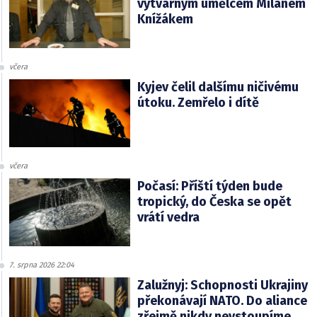
výtvarným umělcem Milanem
Knížákem
včera
Kyjev čelil dalšímu ničivému
útoku. Zemřelo i dítě
včera
Počasí: Příští týden bude
tropický, do Česka se opět
vrátí vedra
7. srpna 2026 22:04
Zalužnyj: Schopnosti Ukrajiny
překonávají NATO. Do aliance
zřejmě nikdy nevstoupíme