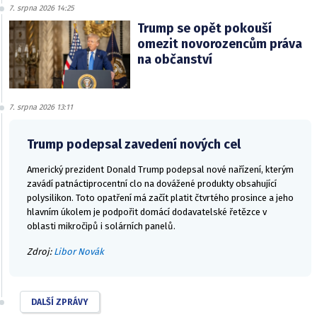
7. srpna 2026 14:25
Trump se opět pokouší
omezit novorozencům práva
na občanství
7. srpna 2026 13:11
Trump podepsal zavedení nových cel
Americký prezident Donald Trump podepsal nové nařízení, kterým
zavádí patnáctiprocentní clo na dovážené produkty obsahující
polysilikon. Toto opatření má začít platit čtvrtého prosince a jeho
hlavním úkolem je podpořit domácí dodavatelské řetězce v
oblasti mikročipů i solárních panelů.
Zdroj:
Libor Novák
DALŠÍ ZPRÁVY