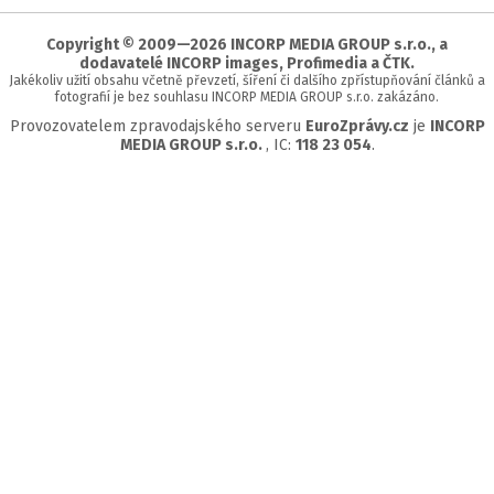
stránky
Copyright © 2009—2026 INCORP MEDIA GROUP s.r.o., a
dodavatelé INCORP images, Profimedia a ČTK.
Jakékoliv užití obsahu včetně převzetí, šíření či dalšího zpřístupňování článků a
fotografií je bez souhlasu INCORP MEDIA GROUP s.r.o. zakázáno.
Provozovatelem zpravodajského serveru
EuroZprávy.cz
je
INCORP
MEDIA GROUP s.r.o.
, IC:
118 23 054
.