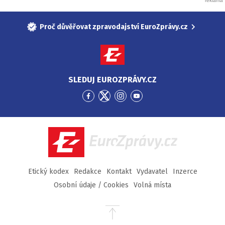
Proč důvěřovat zpravodajství EuroZprávy.cz
SLEDUJ EUROZPRÁVY.CZ
Přejít
Přejít
Přejít
Přejít
na
na
na
na
Facebook
Twitter
Instagram
YouTube
EuroZprávy.cz
Etický kodex
Redakce
Kontakt
Vydavatel
Inzerce
Osobní údaje / Cookies
Volná místa
Přejít
na
začátek