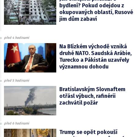
bydlení? Pokud odejdou z
okupovaných oblastí, Rusové
jim dům zabaví
před 4 hodinami
Na Blízkém východě vzniká
druhé NATO. Saudská Arábie,
Turecko a Pákistán uzavřely
významnou dohodu
před 5 hodinami
Bratislavským Slovnaftem
otřásl výbuch, rafinérii
zachvátil požár
před 6 hodinami
Trump se opět pokouší