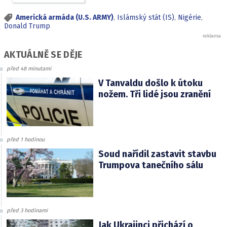
Americká armáda (U.S. ARMY)
,
Islámský stát (IS)
,
Nigérie
,
Donald Trump
AKTUÁLNĚ SE DĚJE
před 48 minutami
V Tanvaldu došlo k útoku
nožem. Tři lidé jsou zranění
před 1 hodinou
Soud nařídil zastavit stavbu
Trumpova tanečního sálu
před 3 hodinami
Jak Ukrajinci přichází o