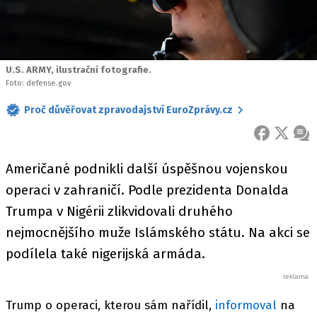
U.S. ARMY, ilustrační fotografie.
Foto: defense.gov
Proč důvěřovat zpravodajství EuroZprávy.cz
FACEBOOK
X
ZPR
Američané podnikli další úspěšnou vojenskou
operaci v zahraničí. Podle prezidenta Donalda
Trumpa v Nigérii zlikvidovali druhého
nejmocnějšího muže Islámského státu. Na akci se
podílela také nigerijská armáda.
Trump o operaci, kterou sám nařídil,
informoval
na