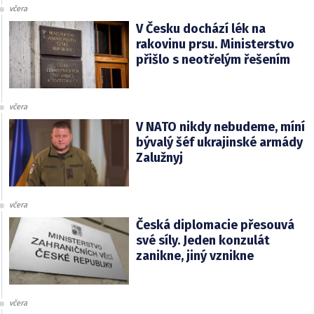
včera
V Česku dochází lék na
rakovinu prsu. Ministerstvo
přišlo s neotřelým řešením
včera
V NATO nikdy nebudeme, míní
bývalý šéf ukrajinské armády
Zalužnyj
včera
Česká diplomacie přesouvá
své síly. Jeden konzulát
zanikne, jiný vznikne
včera