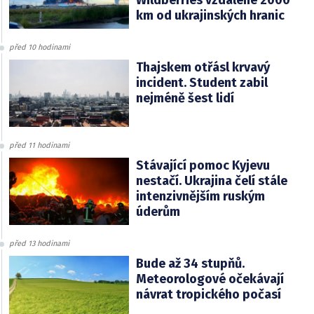
Wildberries vzdálené 2000
km od ukrajinských hranic
před 10 hodinami
Thajskem otřásl krvavý
incident. Student zabil
nejméně šest lidí
před 11 hodinami
Stávající pomoc Kyjevu
nestačí. Ukrajina čelí stále
intenzivnějším ruským
úderům
před 13 hodinami
Bude až 34 stupňů.
Meteorologové očekávají
návrat tropického počasí