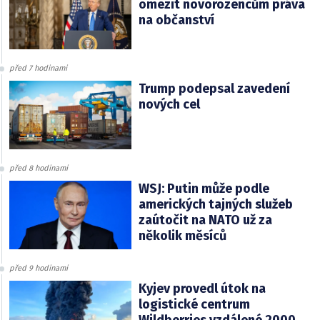
omezit novorozencům práva
na občanství
před 7 hodinami
Trump podepsal zavedení
nových cel
před 8 hodinami
WSJ: Putin může podle
amerických tajných služeb
zaútočit na NATO už za
několik měsíců
před 9 hodinami
Kyjev provedl útok na
logistické centrum