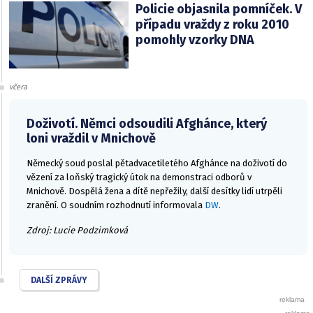
Policie objasnila pomníček. V
případu vraždy z roku 2010
pomohly vzorky DNA
včera
Doživotí. Němci odsoudili Afghánce, který
loni vraždil v Mnichově
Německý soud poslal pětadvacetiletého Afghánce na doživotí do
vězení za loňský tragický útok na demonstraci odborů v
Mnichově. Dospělá žena a dítě nepřežily, další desítky lidí utrpěli
zranění. O soudním rozhodnutí informovala
DW
.
Zdroj: Lucie Podzimková
DALŠÍ ZPRÁVY