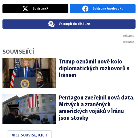
Sdílet na X
Sdílet na Facebooku
Vstoupit do diskuze
SOUVISEJÍCÍ
Trump oznámil nové kolo
diplomatických rozhovorů s
Íránem
Pentagon zveřejnil nová data.
Mrtvých a zraněných
amerických vojáků v Íránu
jsou stovky
VÍCE SOUVISEJÍCÍCH