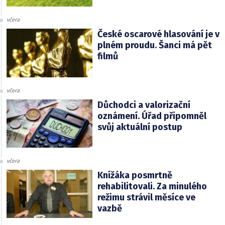
včera
České oscarové hlasování je v
plném proudu. Šanci má pět
filmů
včera
Důchodci a valorizační
oznámení. Úřad připomněl
svůj aktuální postup
včera
Knížáka posmrtně
rehabilitovali. Za minulého
režimu strávil měsíce ve
vazbě