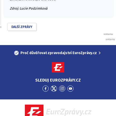
Zdroj: Lucie Podzimková
DALŠÍ ZPRÁVY
Proč důvěřovat zpravodajství EuroZprávy.cz
SLEDUJ EUROZPRÁVY.CZ
Přejít
Přejít
Přejít
Přejít
na
na
na
na
Facebook
Twitter
Instagram
YouTube
EuroZprávy.cz