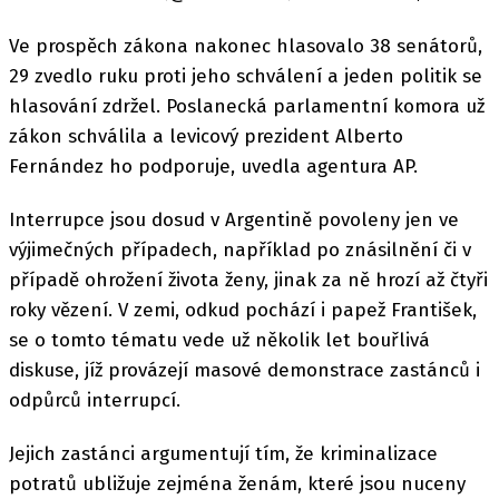
Ve prospěch zákona nakonec hlasovalo 38 senátorů,
29 zvedlo ruku proti jeho schválení a jeden politik se
hlasování zdržel. Poslanecká parlamentní komora už
zákon schválila a levicový prezident Alberto
Fernández ho podporuje, uvedla agentura AP.
Interrupce jsou dosud v Argentině povoleny jen ve
výjimečných případech, například po znásilnění či v
případě ohrožení života ženy, jinak za ně hrozí až čtyři
roky vězení. V zemi, odkud pochází i papež František,
se o tomto tématu vede už několik let bouřlivá
diskuse, jíž provázejí masové demonstrace zastánců i
odpůrců interrupcí.
Jejich zastánci argumentují tím, že kriminalizace
potratů ubližuje zejména ženám, které jsou nuceny