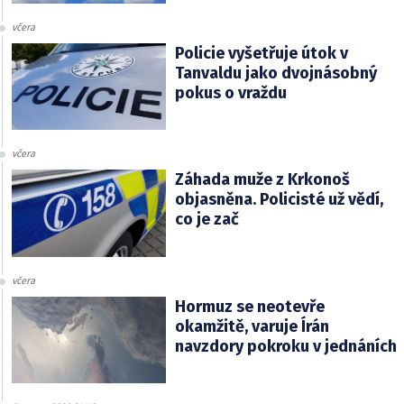
včera
Policie vyšetřuje útok v
Tanvaldu jako dvojnásobný
pokus o vraždu
včera
Záhada muže z Krkonoš
objasněna. Policisté už vědí,
co je zač
včera
Hormuz se neotevře
okamžitě, varuje Írán
navzdory pokroku v jednáních