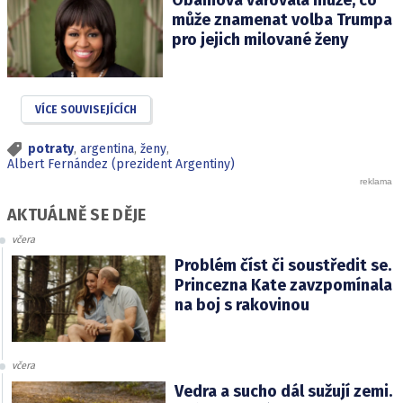
může znamenat volba Trumpa
pro jejich milované ženy
VÍCE SOUVISEJÍCÍCH
potraty
,
argentina
,
ženy
,
Albert Fernández (prezident Argentiny)
AKTUÁLNĚ SE DĚJE
včera
Problém číst či soustředit se.
Princezna Kate zavzpomínala
na boj s rakovinou
včera
Vedra a sucho dál sužují zemi.