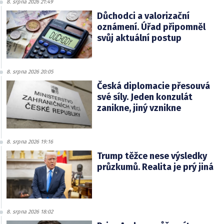
8. srpna 2026 21:49
Důchodci a valorizační
oznámení. Úřad připomněl
svůj aktuální postup
8. srpna 2026 20:05
Česká diplomacie přesouvá
své síly. Jeden konzulát
zanikne, jiný vznikne
8. srpna 2026 19:16
Trump těžce nese výsledky
průzkumů. Realita je prý jiná
8. srpna 2026 18:02