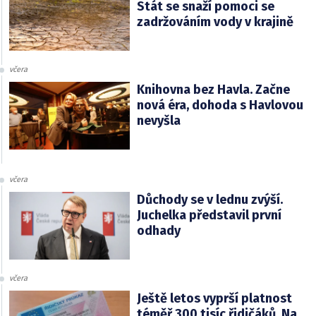
Stát se snaží pomoci se
zadržováním vody v krajině
včera
Knihovna bez Havla. Začne
nová éra, dohoda s Havlovou
nevyšla
včera
Důchody se v lednu zvýší.
Juchelka představil první
odhady
včera
Ještě letos vyprší platnost
téměř 300 tisíc řidičáků. Na