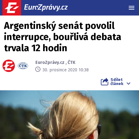
MEN
Argentinský senát povolil
interrupce, bouřlivá debata
trvala 12 hodin
EuroZprávy.cz
,
ČTK
30. prosince 2020 10:38
Sdílet
článek