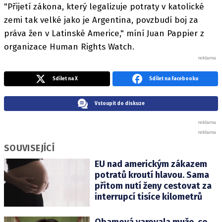
"Přijetí zákona, který legalizuje potraty v katolické
zemi tak velké jako je Argentina, povzbudí boj za
práva žen v Latinské Americe," míní Juan Pappier z
organizace Human Rights Watch.
Sdílet na X
Sdílet na Facebooku
Vstoupit do diskuze
SOUVISEJÍCÍ
EU nad americkým zákazem
potratů kroutí hlavou. Sama
přitom nutí ženy cestovat za
interrupcí tisíce kilometrů
Obamová varovala muže, co