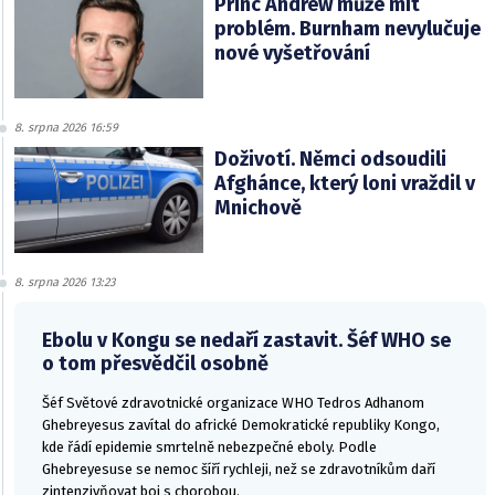
Princ Andrew může mít
problém. Burnham nevylučuje
nové vyšetřování
8. srpna 2026 16:59
Doživotí. Němci odsoudili
Afghánce, který loni vraždil v
Mnichově
8. srpna 2026 13:23
Ebolu v Kongu se nedaří zastavit. Šéf WHO se
o tom přesvědčil osobně
Šéf Světové zdravotnické organizace WHO Tedros Adhanom
Ghebreyesus zavítal do africké Demokratické republiky Kongo,
kde řádí epidemie smrtelně nebezpečné eboly. Podle
Ghebreyesuse se nemoc šíří rychleji, než se zdravotníkům daří
zintenzivňovat boj s chorobou.