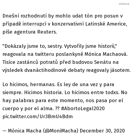
Dnešní rozhodnutí by mohlo udat tón pro posun v
případě interrupcí v konzervativní Latinské Americe,
píše agentura Reuters.
"Dokázaly jsme to, sestry. Vytvořily jsme historii,"
reagovala na twitteru poslankyně Mónica Machaová.
Tisíce zastánců potratů před budovou Senátu na
výsledek dvanáctihodinové debaty reagovaly jásotem.
Lo hicimos, hermanas. Es ley de una vez y para
siempre. Hicimos historia. Lo hicimos entre todxs. No
hay palabras para este momento, nos pasa por el
cuerpo y por el alma. ?? #AbortoLegal2020
pic.twitter.com/Ur3BmU4Bdm
— Mónica Macha (@MoniMacha) December 30, 2020