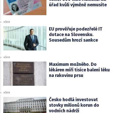
úřad kvůli výměně nemusíte
včera
EU prověřuje podezřelé IT
dotace na Slovensku.
Sousedům hrozí sankce
včera
Maximum možného. Do
lékáren míří tisíce balení léku
na rakovinu prsu
včera
Česko hodlá investovat
stovky milionů korun do
vodních nádrží