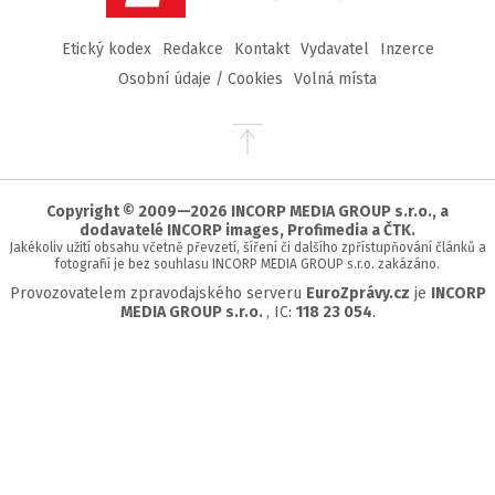
Etický kodex
Redakce
Kontakt
Vydavatel
Inzerce
Osobní údaje / Cookies
Volná místa
Přejít
na
začátek
stránky
Copyright © 2009—2026 INCORP MEDIA GROUP s.r.o., a
dodavatelé INCORP images, Profimedia a ČTK.
Jakékoliv užití obsahu včetně převzetí, šíření či dalšího zpřístupňování článků a
fotografií je bez souhlasu INCORP MEDIA GROUP s.r.o. zakázáno.
Provozovatelem zpravodajského serveru
EuroZprávy.cz
je
INCORP
MEDIA GROUP s.r.o.
, IC:
118 23 054
.