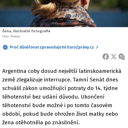
Žena, ilustrační fotografie
Foto: Pixmac
Proč důvěřovat zpravodajství EuroZprávy.cz
FACEBOOK
X
ZPR
Argentina coby dosud největší latinskoamerická
země zlegalizuje interrupce. Tamní Senát dnes
schválil zákon umožňující potraty do 14. týdne
těhotenství bez udání důvodu. Ukončení
těhotenství bude možné i po tomto časovém
období, pokud bude ohrožen život matky nebo
žena otěhotněla po znásilnění.