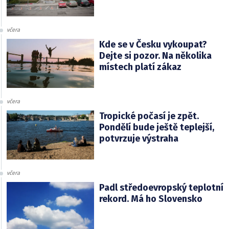
včera
Kde se v Česku vykoupat?
Dejte si pozor. Na několika
místech platí zákaz
včera
Tropické počasí je zpět.
Pondělí bude ještě teplejší,
potvrzuje výstraha
včera
Padl středoevropský teplotní
rekord. Má ho Slovensko