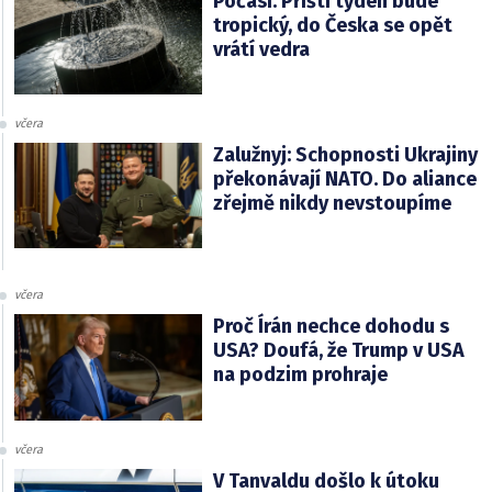
Počasí: Příští týden bude
tropický, do Česka se opět
vrátí vedra
včera
Zalužnyj: Schopnosti Ukrajiny
překonávají NATO. Do aliance
zřejmě nikdy nevstoupíme
včera
Proč Írán nechce dohodu s
USA? Doufá, že Trump v USA
na podzim prohraje
včera
V Tanvaldu došlo k útoku