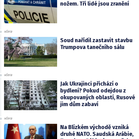
nožem. Tři lidé jsou zranění
včera
Soud nařídil zastavit stavbu
Trumpova tanečního sálu
včera
Jak Ukrajinci přichází o
bydlení? Pokud odejdou z
okupovaných oblastí, Rusové
jim dům zabaví
včera
Na Blízkém východě vzniká
druhé NATO. Saudská Arábie,