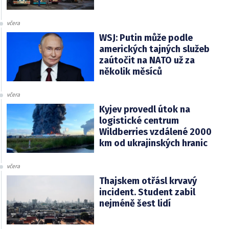
včera
WSJ: Putin může podle
amerických tajných služeb
zaútočit na NATO už za
několik měsíců
včera
Kyjev provedl útok na
logistické centrum
Wildberries vzdálené 2000
km od ukrajinských hranic
včera
Thajskem otřásl krvavý
incident. Student zabil
nejméně šest lidí