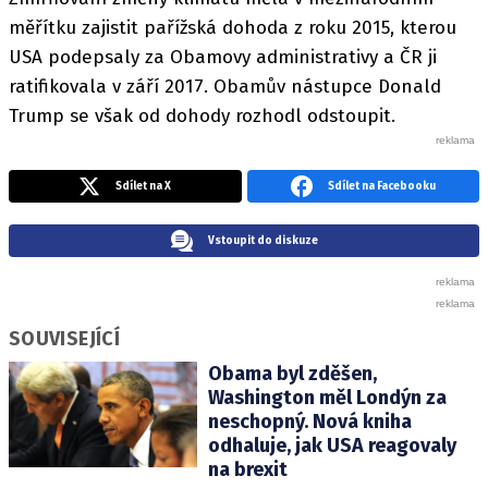
měřítku zajistit pařížská dohoda z roku 2015, kterou
USA podepsaly za Obamovy administrativy a ČR ji
ratifikovala v září 2017. Obamův nástupce Donald
Trump se však od dohody rozhodl odstoupit.
Sdílet na X
Sdílet na Facebooku
Vstoupit do diskuze
SOUVISEJÍCÍ
Obama byl zděšen,
Washington měl Londýn za
neschopný. Nová kniha
odhaluje, jak USA reagovaly
na brexit