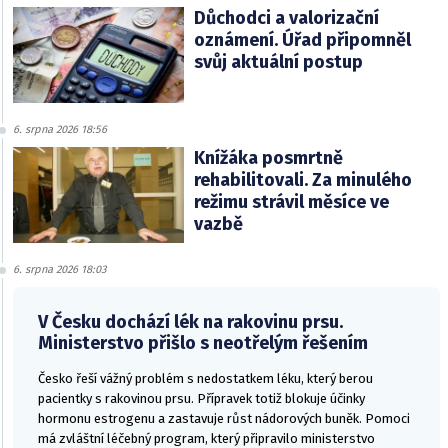
Důchodci a valorizační
oznámení. Úřad připomněl
svůj aktuální postup
6. srpna 2026 18:56
Knížáka posmrtně
rehabilitovali. Za minulého
režimu strávil měsíce ve
vazbě
6. srpna 2026 18:03
V Česku dochází lék na rakovinu prsu.
Ministerstvo přišlo s neotřelým řešením
Česko řeší vážný problém s nedostatkem léku, který berou
pacientky s rakovinou prsu. Přípravek totiž blokuje účinky
hormonu estrogenu a zastavuje růst nádorových buněk. Pomoci
má zvláštní léčebný program, který připravilo ministerstvo