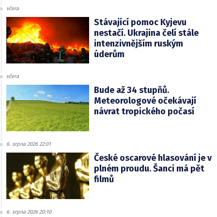
včera
Stávající pomoc Kyjevu
nestačí. Ukrajina čelí stále
intenzivnějším ruským
úderům
včera
Bude až 34 stupňů.
Meteorologové očekávají
návrat tropického počasí
6. srpna 2026 22:01
České oscarové hlasování je v
plném proudu. Šanci má pět
filmů
6. srpna 2026 20:10