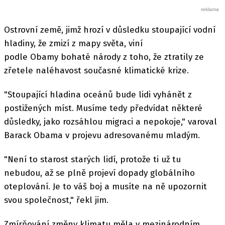
Ostrovní země, jimž hrozí v důsledku stoupající vodní
hladiny, že zmizí z mapy světa, viní
podle Obamy bohaté národy z toho, že ztratily ze
zřetele naléhavost současné klimatické krize.
"Stoupající hladina oceánů bude lidi vyhánět z
postižených míst. Musíme tedy předvídat některé
důsledky, jako rozsáhlou migraci a nepokoje," varoval
Barack Obama v projevu adresovanému mladým.
"Není to starost starých lidí, protože ti už tu
nebudou, až se plně projeví dopady globálního
oteplování. Je to váš boj a musíte na ně upozornit
svou společnost," řekl jim.
Zmírňování změny klimatu měla v mezinárodním