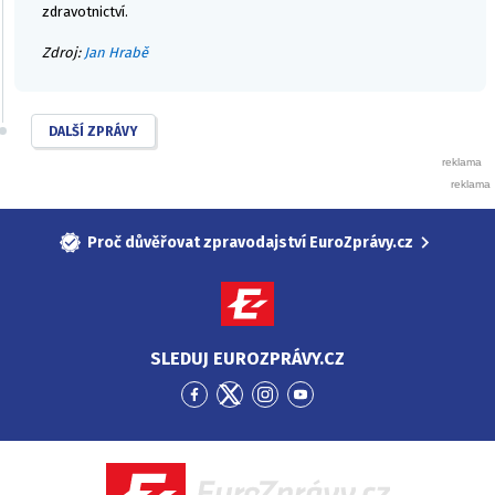
zdravotnictví.
Zdroj:
Jan Hrabě
DALŠÍ ZPRÁVY
Proč důvěřovat zpravodajství EuroZprávy.cz
SLEDUJ EUROZPRÁVY.CZ
Přejít
Přejít
Přejít
Přejít
na
na
na
na
Facebook
Twitter
Instagram
YouTube
EuroZprávy.cz