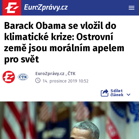
MEN
Barack Obama se vložil do
klimatické krize: Ostrovní
země jsou morálním apelem
pro svět
EuroZprávy.cz
,
ČTK
14. prosince 2019 10:52
Sdílet
článek