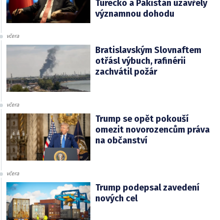
Turecko a Pákistán uzavřely
významnou dohodu
včera
Bratislavským Slovnaftem
otřásl výbuch, rafinérii
zachvátil požár
včera
Trump se opět pokouší
omezit novorozencům práva
na občanství
včera
Trump podepsal zavedení
nových cel