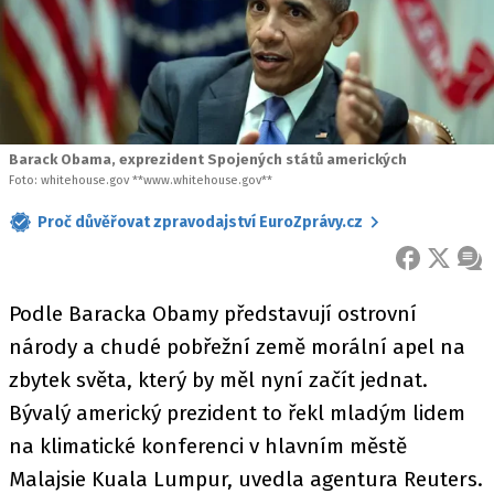
Barack Obama, exprezident Spojených států amerických
Foto: whitehouse.gov **www.whitehouse.gov**
Proč důvěřovat zpravodajství EuroZprávy.cz
FACEBOOK
X
ZPR
Podle Baracka Obamy představují ostrovní
národy a chudé pobřežní země morální apel na
zbytek světa, který by měl nyní začít jednat.
Bývalý americký prezident to řekl mladým lidem
na klimatické konferenci v hlavním městě
Malajsie Kuala Lumpur, uvedla agentura Reuters.