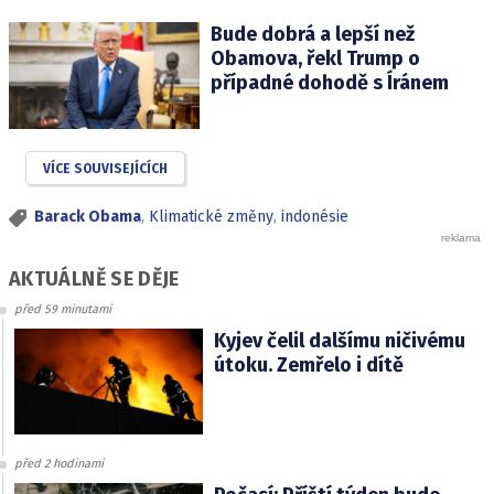
Bude dobrá a lepší než
Obamova, řekl Trump o
případné dohodě s Íránem
VÍCE SOUVISEJÍCÍCH
Barack Obama
,
Klimatické změny
,
indonésie
AKTUÁLNĚ SE DĚJE
před 59 minutami
Kyjev čelil dalšímu ničivému
útoku. Zemřelo i dítě
před 2 hodinami