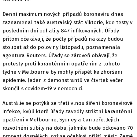
Denní maximum nových případů koronaviru dnes
zaznamenal také australský stát Viktorie, kde testy v
posledním dni odhalily 847 infikovaných. Úřady
přitom očekávají, že počty případů nákazy budou
stoupat až do poloviny listopadu, poznamenala
agentura Reuters. Úřady se zároveň obávají, že
protesty proti karanténním opatřením z tohoto
týdne v Melbourne by mohly přispět ke zhoršení
epidemie. Jeden z demonstrantů ve čtvrtek večer
skončil s covidem-19 v nemocnici.
Austrálie se potýká se třetí vlnou šíření koronavirové
infekce, kvůli které úřady zavedly striktní karanténní
opatření v Melbourne, Sydney a Canbeře. Jejich
rozvolnění slíbily na dobu, jakmile bude očkováno 70
procent dospělých, což se očekává příští měsíc. Země