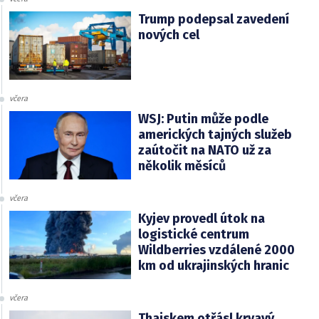
Trump podepsal zavedení
nových cel
včera
WSJ: Putin může podle
amerických tajných služeb
zaútočit na NATO už za
několik měsíců
včera
Kyjev provedl útok na
logistické centrum
Wildberries vzdálené 2000
km od ukrajinských hranic
včera
Thajskem otřásl krvavý