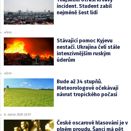
incident. Student zabil
nejméně šest lidí
včera
Stávající pomoc Kyjevu
nestačí. Ukrajina čelí stále
intenzivnějším ruským
úderům
včera
Bude až 34 stupňů.
Meteorologové očekávají
návrat tropického počasí
6. srpna 2026 22:01
České oscarové hlasování je v
plném proudu. Šanci má pět