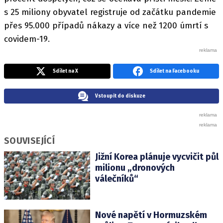
s 25 miliony obyvatel registruje od začátku pandemie
přes 95.000 případů nákazy a více než 1200 úmrtí s
covidem-19.
Sdílet na X
Sdílet na Facebooku
Vstoupit do diskuze
SOUVISEJÍCÍ
Jižní Korea plánuje vycvičit půl
milionu „dronových
válečníků“
Nové napětí v Hormuzském