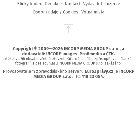
Etický kodex
Redakce
Kontakt
Vydavatel
Inzerce
Osobní údaje / Cookies
Volná místa
Přejít
na
začátek
stránky
Copyright © 2009—2026 INCORP MEDIA GROUP s.r.o., a
dodavatelé INCORP images, Profimedia a ČTK.
Jakékoliv užití obsahu včetně převzetí, šíření či dalšího zpřístupňování článků a
fotografií je bez souhlasu INCORP MEDIA GROUP s.r.o. zakázáno.
Provozovatelem zpravodajského serveru
EuroZprávy.cz
je
INCORP
MEDIA GROUP s.r.o.
, IC:
118 23 054
.