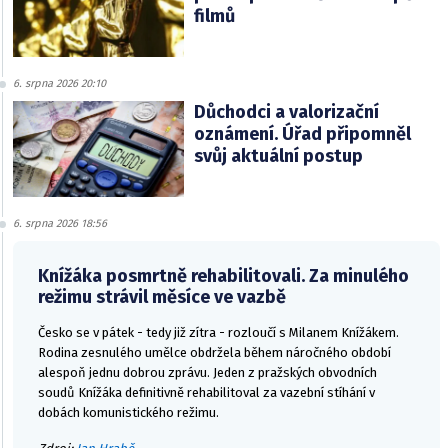
filmů
6. srpna 2026 20:10
Důchodci a valorizační
oznámení. Úřad připomněl
svůj aktuální postup
6. srpna 2026 18:56
Knížáka posmrtně rehabilitovali. Za minulého
režimu strávil měsíce ve vazbě
Česko se v pátek - tedy již zítra - rozloučí s Milanem Knížákem.
Rodina zesnulého umělce obdržela během náročného období
alespoň jednu dobrou zprávu. Jeden z pražských obvodních
soudů Knížáka definitivně rehabilitoval za vazební stíhání v
dobách komunistického režimu.