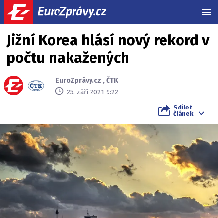
MEN
Jižní Korea hlásí nový rekord v
počtu nakažených
EuroZprávy.cz
,
ČTK
25. září 2021 9:22
Sdílet
článek