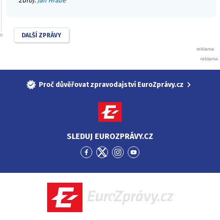
Zdroj:
Jan Hrabě
DALŠÍ ZPRÁVY
Proč důvěřovat zpravodajství EuroZprávy.cz
SLEDUJ EUROZPRÁVY.CZ
Přejít
Přejít
Přejít
Přejít
na
na
na
na
Facebook
Twitter
Instagram
YouTube
EuroZprávy.cz