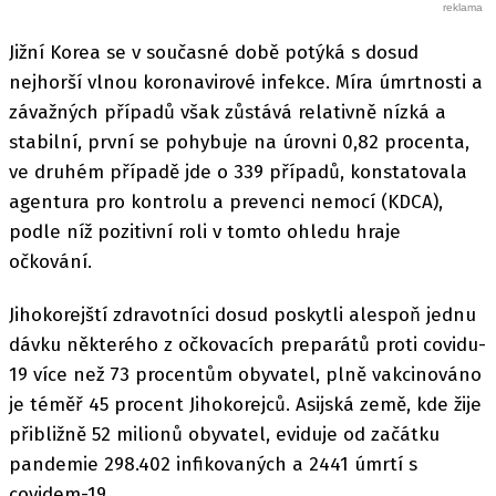
Jižní Korea se v současné době potýká s dosud
nejhorší vlnou koronavirové infekce. Míra úmrtnosti a
závažných případů však zůstává relativně nízká a
stabilní, první se pohybuje na úrovni 0,82 procenta,
ve druhém případě jde o 339 případů, konstatovala
agentura pro kontrolu a prevenci nemocí (KDCA),
podle níž pozitivní roli v tomto ohledu hraje
očkování.
Jihokorejští zdravotníci dosud poskytli alespoň jednu
dávku některého z očkovacích preparátů proti covidu-
19 více než 73 procentům obyvatel, plně vakcinováno
je téměř 45 procent Jihokorejců. Asijská země, kde žije
přibližně 52 milionů obyvatel, eviduje od začátku
pandemie 298.402 infikovaných a 2441 úmrtí s
covidem-19.