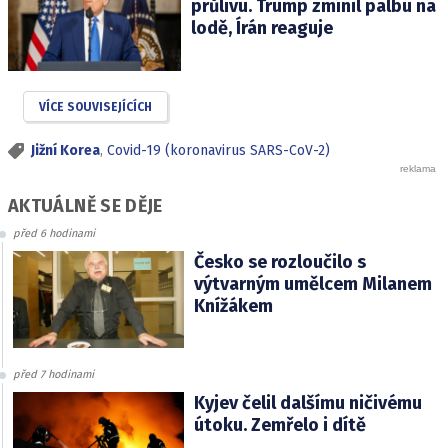
průlivu. Trump zmínil palbu na
lodě, Írán reaguje
VÍCE SOUVISEJÍCÍCH
Jižní Korea
,
Covid-19 (koronavirus SARS-CoV-2)
AKTUÁLNĚ SE DĚJE
před 6 hodinami
Česko se rozloučilo s
výtvarným umělcem Milanem
Knížákem
před 7 hodinami
Kyjev čelil dalšímu ničivému
útoku. Zemřelo i dítě