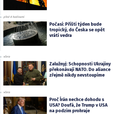
před 8 hodinami
Počasí: Příští týden bude
tropický, do Česka se opět
vrátí vedra
včera
Zalužnyj: Schopnosti Ukrajiny
překonávají NATO. Do aliance
zřejmě nikdy nevstoupíme
včera
Proč Írán nechce dohodu s
USA? Doufá, že Trump v USA
na podzim prohraje