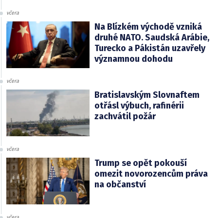
včera
Na Blízkém východě vzniká
druhé NATO. Saudská Arábie,
Turecko a Pákistán uzavřely
významnou dohodu
včera
Bratislavským Slovnaftem
otřásl výbuch, rafinérii
zachvátil požár
včera
Trump se opět pokouší
omezit novorozencům práva
na občanství
včera