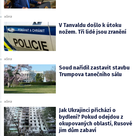
včera
V Tanvaldu došlo k útoku
nožem. Tři lidé jsou zranění
včera
Soud nařídil zastavit stavbu
Trumpova tanečního sálu
včera
Jak Ukrajinci přichází o
bydlení? Pokud odejdou z
okupovaných oblastí, Rusové
jim dům zabaví