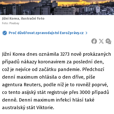
Jižní Korea, ilustrační foto
Foto: Pixabay
Proč důvěřovat zpravodajství EuroZprávy.cz
FACEBOOK
X
ZPR
Jižní Korea dnes oznámila 3273 nově prokázaných
případů nákazy koronavirem za poslední den,
což je nejvíce od začátku pandemie. Předchozí
denní maximum ohlásila o den dříve, píše
agentura Reuters, podle níž je to rovněž poprvé,
co tento asijský stát registruje přes 3000 případů
denně. Denní maximum infekcí hlásí také
australský stát Viktorie.