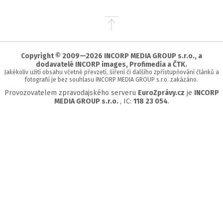
Přejít
na
začátek
stránky
Copyright © 2009—2026 INCORP MEDIA GROUP s.r.o., a
dodavatelé INCORP images, Profimedia a ČTK.
Jakékoliv užití obsahu včetně převzetí, šíření či dalšího zpřístupňování článků a
fotografií je bez souhlasu INCORP MEDIA GROUP s.r.o. zakázáno.
Provozovatelem zpravodajského serveru
EuroZprávy.cz
je
INCORP
MEDIA GROUP s.r.o.
, IC:
118 23 054
.