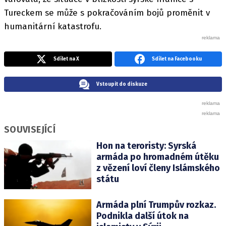
Tureckem se může s pokračováním bojů proměnit v
humanitární katastrofu.
Sdílet na X
Sdílet na Facebooku
Vstoupit do diskuze
SOUVISEJÍCÍ
Hon na teroristy: Syrská
armáda po hromadném útěku
z vězení loví členy Islámského
státu
Armáda plní Trumpův rozkaz.
Podnikla další útok na