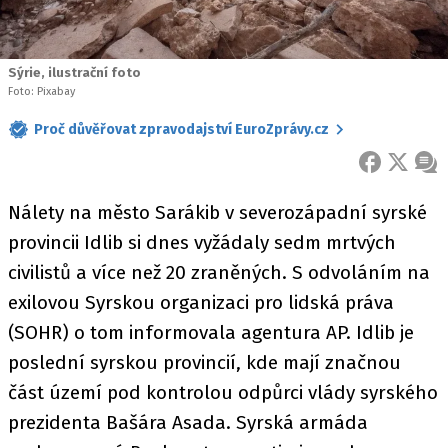
Sýrie, ilustrační foto
Foto: Pixabay
Proč důvěřovat zpravodajství EuroZprávy.cz
FACEBOOK
X
ZPR
Nálety na město Sarákib v severozápadní syrské
provincii Idlib si dnes vyžádaly sedm mrtvých
civilistů a více než 20 zraněných. S odvoláním na
exilovou Syrskou organizaci pro lidská práva
(SOHR) o tom informovala agentura AP. Idlib je
poslední syrskou provincií, kde mají značnou
část území pod kontrolou odpůrci vlády syrského
prezidenta Bašára Asada. Syrská armáda