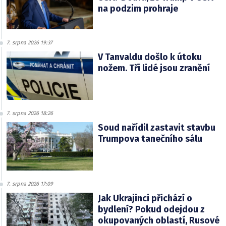
na podzim prohraje
7. srpna 2026 19:37
V Tanvaldu došlo k útoku
nožem. Tři lidé jsou zranění
7. srpna 2026 18:26
Soud nařídil zastavit stavbu
Trumpova tanečního sálu
7. srpna 2026 17:09
Jak Ukrajinci přichází o
bydlení? Pokud odejdou z
okupovaných oblastí, Rusové