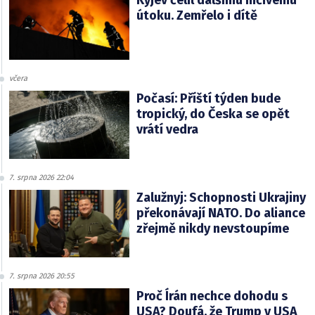
Kyjev čelil dalšímu ničivému
útoku. Zemřelo i dítě
včera
Počasí: Příští týden bude
tropický, do Česka se opět
vrátí vedra
7. srpna 2026 22:04
Zalužnyj: Schopnosti Ukrajiny
překonávají NATO. Do aliance
zřejmě nikdy nevstoupíme
7. srpna 2026 20:55
Proč Írán nechce dohodu s
USA? Doufá, že Trump v USA