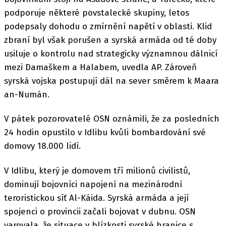
podporuje některé povstalecké skupiny, letos
podepsaly dohodu o zmírnění napětí v oblasti. Klid
zbraní byl však porušen a syrská armáda od té doby
usiluje o kontrolu nad strategicky významnou dálnicí
mezi Damaškem a Halabem, uvedla AP. Zároveň
syrská vojska postupují dál na sever směrem k Maara
an-Numán.
V pátek pozorovatelé OSN oznámili, že za posledních
24 hodin opustilo v Idlibu kvůli bombardování své
domovy 18.000 lidí.
V Idlibu, který je domovem tří milionů civilistů,
dominují bojovníci napojení na mezinárodní
teroristickou síť Al-Káida. Syrská armáda a její
spojenci o provincii začali bojovat v dubnu. OSN
varovala, že situace v blízkosti syrské hranice s