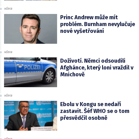
včera
Princ Andrew může mít
problém. Burnham nevylučuje
nové vyšetřování
včera
Doživotí. Němci odsoudili
Afghánce, který loni vraždil v
Mnichově
včera
Ebolu v Kongu se nedaří
zastavit. Šéf WHO se o tom
přesvědčil osobně
včera