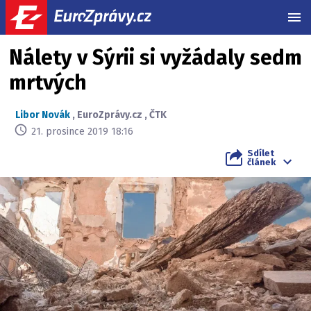
MEN
Nálety v Sýrii si vyžádaly sedm
mrtvých
Libor Novák
,
EuroZprávy.cz
,
ČTK
21. prosince 2019 18:16
Sdílet
článek