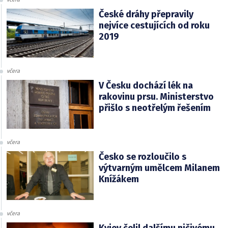
České dráhy přepravily
nejvíce cestujících od roku
2019
včera
V Česku dochází lék na
rakovinu prsu. Ministerstvo
přišlo s neotřelým řešením
včera
Česko se rozloučilo s
výtvarným umělcem Milanem
Knížákem
včera