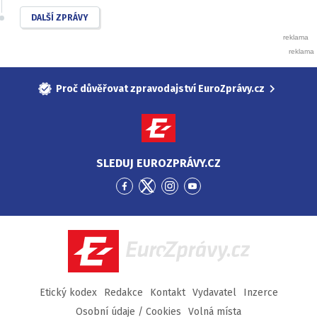
DALŠÍ ZPRÁVY
Proč důvěřovat zpravodajství EuroZprávy.cz
SLEDUJ EUROZPRÁVY.CZ
Přejít
Přejít
Přejít
Přejít
na
na
na
na
Facebook
Twitter
Instagram
YouTube
EuroZprávy.cz
Etický kodex
Redakce
Kontakt
Vydavatel
Inzerce
Osobní údaje / Cookies
Volná místa