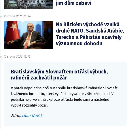
jim dům zabaví
7. srpna 2026 15:54
Na Blízkém východě vzniká
druhé NATO. Saudská Arábie,
Turecko a Pákistán uzavřely
významnou dohodu
7. srpna 2026 15:15
Bratislavským Slovnaftem otřásl výbuch,
rafinérii zachvátil požár
V pátek odpoledne došlo v areálu bratislavské rafinérie Slovnaft
k vážnému incidentu, který vyděsil obyvatele v širokém okolí. V
podniku nejprve silná exploze otřásla budovami a následně
vypukl rozsáhlý požár.
Zdroj:
Libor Novák