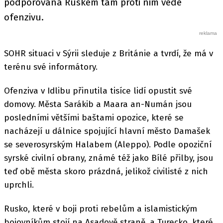
podporovaná Ruskem tam proti nim vede
ofenzivu.
SOHR situaci v Sýrii sleduje z Británie a tvrdí, že má v
terénu své informátory.
Ofenziva v Idlibu přinutila tisíce lidí opustit své
domovy. Města Sarákib a Maara an-Numán jsou
posledními většími baštami opozice, které se
nacházejí u dálnice spojující hlavní město Damašek
se severosyrským Halabem (Aleppo). Podle opoziční
syrské civilní obrany, známé též jako Bílé přilby, jsou
teď obě města skoro prázdná, jelikož civilisté z nich
uprchli.
Rusko, které v boji proti rebelům a islamistickým
bojovníkům stojí na Asadově straně, a Turecko, které