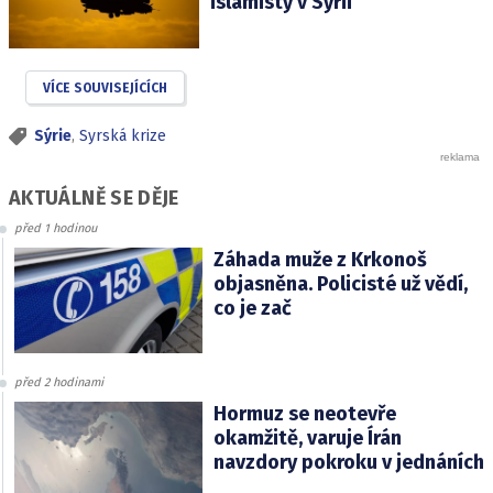
islamisty v Sýrii
VÍCE SOUVISEJÍCÍCH
Sýrie
,
Syrská krize
AKTUÁLNĚ SE DĚJE
před 1 hodinou
Záhada muže z Krkonoš
objasněna. Policisté už vědí,
co je zač
před 2 hodinami
Hormuz se neotevře
okamžitě, varuje Írán
navzdory pokroku v jednáních