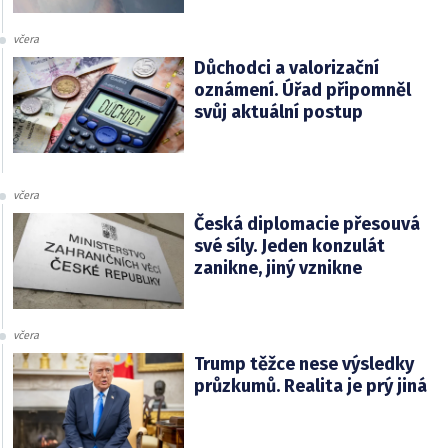
včera
Důchodci a valorizační
oznámení. Úřad připomněl
svůj aktuální postup
včera
Česká diplomacie přesouvá
své síly. Jeden konzulát
zanikne, jiný vznikne
včera
Trump těžce nese výsledky
průzkumů. Realita je prý jiná