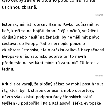
tyto osoby zavřené dlouho poté, co na frontě
utichnou zbraně.
Estonský ministr obrany Hanno Pevkur zdůraznil, že
lidé, kteří se na bojišti dopouštějí zločinů, vraždění
civilistů nebo násilí na ženách, by neměli mít právo
cestovat do Evropy. Podle něj nejde pouze o
záležitost Estonska, ale o otázku celkové bezpečnosti
Evropské unie. Estonsko poprvé tento návrh
předneslo na setkání ministrů zahraničí EU letos v
lednu.
Kritici sice varují, že plošný zákaz by mohl postihnout
i ty, kteří byli k službě donuceni, nebo dezertéry,
návrh však získal podporu řady členských států.
Myšlenku podpořila i Kaja Kallasová, šéfka evropské