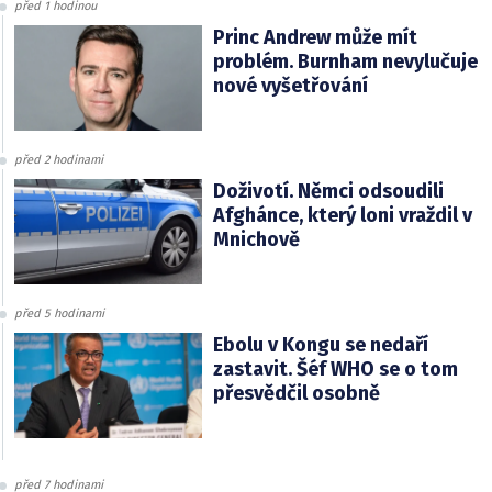
před 1 hodinou
Princ Andrew může mít
problém. Burnham nevylučuje
nové vyšetřování
před 2 hodinami
Doživotí. Němci odsoudili
Afghánce, který loni vraždil v
Mnichově
před 5 hodinami
Ebolu v Kongu se nedaří
zastavit. Šéf WHO se o tom
přesvědčil osobně
před 7 hodinami