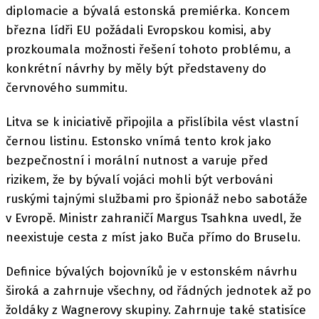
diplomacie a bývalá estonská premiérka. Koncem
března lídři EU požádali Evropskou komisi, aby
prozkoumala možnosti řešení tohoto problému, a
konkrétní návrhy by měly být představeny do
červnového summitu.
Litva se k iniciativě připojila a přislíbila vést vlastní
černou listinu. Estonsko vnímá tento krok jako
bezpečnostní i morální nutnost a varuje před
rizikem, že by bývalí vojáci mohli být verbováni
ruskými tajnými službami pro špionáž nebo sabotáže
v Evropě. Ministr zahraničí Margus Tsahkna uvedl, že
neexistuje cesta z míst jako Buča přímo do Bruselu.
Definice bývalých bojovníků je v estonském návrhu
široká a zahrnuje všechny, od řádných jednotek až po
žoldáky z Wagnerovy skupiny. Zahrnuje také statisíce