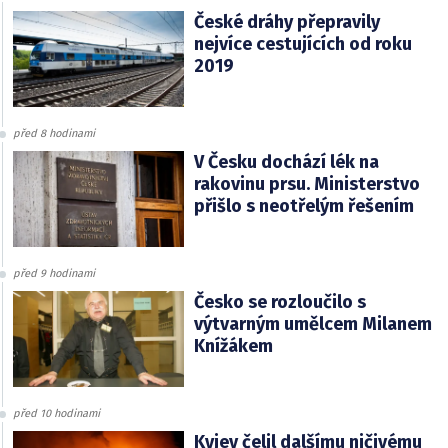
České dráhy přepravily
nejvíce cestujících od roku
2019
před 8 hodinami
V Česku dochází lék na
rakovinu prsu. Ministerstvo
přišlo s neotřelým řešením
před 9 hodinami
Česko se rozloučilo s
výtvarným umělcem Milanem
Knížákem
před 10 hodinami
Kyjev čelil dalšímu ničivému