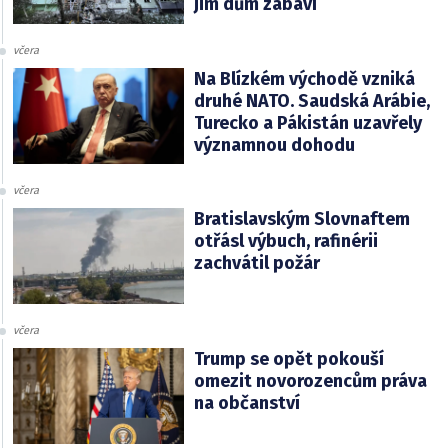
jim dům zabaví
včera
Na Blízkém východě vzniká
druhé NATO. Saudská Arábie,
Turecko a Pákistán uzavřely
významnou dohodu
včera
Bratislavským Slovnaftem
otřásl výbuch, rafinérii
zachvátil požár
včera
Trump se opět pokouší
omezit novorozencům práva
na občanství