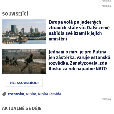
SOUVISEJÍCÍ
Evropa volá po jaderných
zbraních stále víc. Další země
nabídla své území k jejich
umístění
Jednání o míru je pro Putina
jen zástěrka, varuje estonská
rozvědka. Zanalyzovala, zda
Rusko za rok napadne NATO
VÍCE SOUVISEJÍCÍCH
estonsko
,
Rusko
,
Ruská armáda
AKTUÁLNĚ SE DĚJE