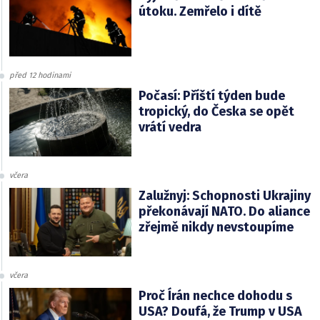
útoku. Zemřelo i dítě
před 12 hodinami
Počasí: Příští týden bude
tropický, do Česka se opět
vrátí vedra
včera
Zalužnyj: Schopnosti Ukrajiny
překonávají NATO. Do aliance
zřejmě nikdy nevstoupíme
včera
Proč Írán nechce dohodu s
USA? Doufá, že Trump v USA