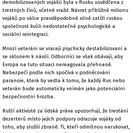
demobilizovaných vojáků byla v Rusku usvědčena z
trestných činů, včetně vražd. Návrat přibližně milionu
vojáků po válce pravděpodobně silně zatíží ruskou
společnost kvůli nedostatečné psychologické a
sociální reintegraci.
Mnozí veteráni se vracejí psychicky destabilizovaní a
se sklonem k násilí. Odborníci se však obávají, aby
Evropa na tuto situaci nereagovala přehnaně.
Nebezpečí podle nich spočívá v podněcování
paranoie, která by vedla k tomu, že každý Rus nebo
veterán bude automaticky vnímán jako potenciální
bezpečnostní hrozba.
Ruští aktivisté za lidská práva upozorňují, že trestání
dezertérů místo jejich podpory odrazuje vojáky od
toho, aby složili zbraně. Ti, kteří odmítnou narukovat,