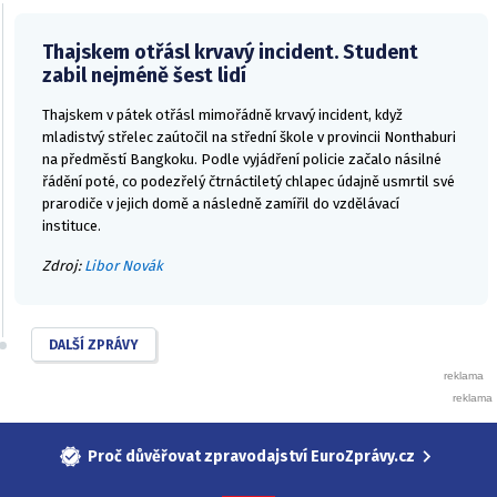
Thajskem otřásl krvavý incident. Student
zabil nejméně šest lidí
Thajskem v pátek otřásl mimořádně krvavý incident, když
mladistvý střelec zaútočil na střední škole v provincii Nonthaburi
na předměstí Bangkoku. Podle vyjádření policie začalo násilné
řádění poté, co podezřelý čtrnáctiletý chlapec údajně usmrtil své
prarodiče v jejich domě a následně zamířil do vzdělávací
instituce.
Zdroj:
Libor Novák
DALŠÍ ZPRÁVY
Proč důvěřovat zpravodajství EuroZprávy.cz