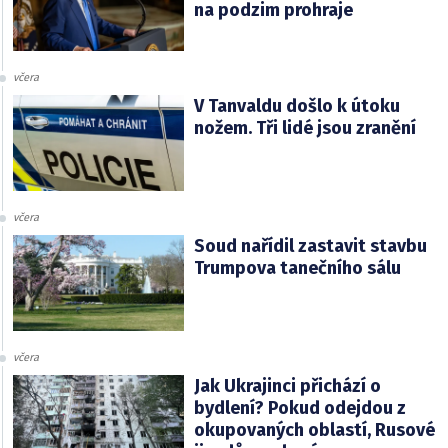
na podzim prohraje
včera
V Tanvaldu došlo k útoku
nožem. Tři lidé jsou zranění
včera
Soud nařídil zastavit stavbu
Trumpova tanečního sálu
včera
Jak Ukrajinci přichází o
bydlení? Pokud odejdou z
okupovaných oblastí, Rusové