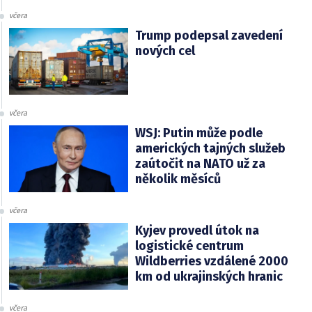
včera
Trump podepsal zavedení
nových cel
včera
WSJ: Putin může podle
amerických tajných služeb
zaútočit na NATO už za
několik měsíců
včera
Kyjev provedl útok na
logistické centrum
Wildberries vzdálené 2000
km od ukrajinských hranic
včera