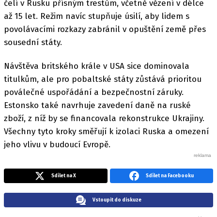
čelí v Rusku přísným trestům, včetně vězení v délce
až 15 let. Režim navíc stupňuje úsilí, aby lidem s
povolávacími rozkazy zabránil v opuštění země přes
sousední státy.
Návštěva britského krále v USA sice dominovala
titulkům, ale pro pobaltské státy zůstává prioritou
poválečné uspořádání a bezpečnostní záruky.
Estonsko také navrhuje zavedení daně na ruské
zboží, z níž by se financovala rekonstrukce Ukrajiny.
Všechny tyto kroky směřují k izolaci Ruska a omezení
jeho vlivu v budoucí Evropě.
Sdílet na X
Sdílet na Facebooku
Vstoupit do diskuze