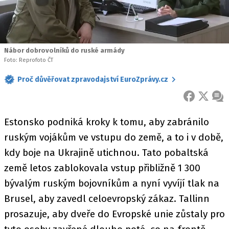
Nábor dobrovolníků do ruské armády
Foto: Reprofoto ČT
Proč důvěřovat zpravodajství EuroZprávy.cz
FACEBOOK
X
ZPR
Estonsko podniká kroky k tomu, aby zabránilo
ruským vojákům ve vstupu do země, a to i v době,
kdy boje na Ukrajině utichnou. Tato pobaltská
země letos zablokovala vstup přibližně 1 300
bývalým ruským bojovníkům a nyní vyvíjí tlak na
Brusel, aby zavedl celoevropský zákaz. Tallinn
prosazuje, aby dveře do Evropské unie zůstaly pro