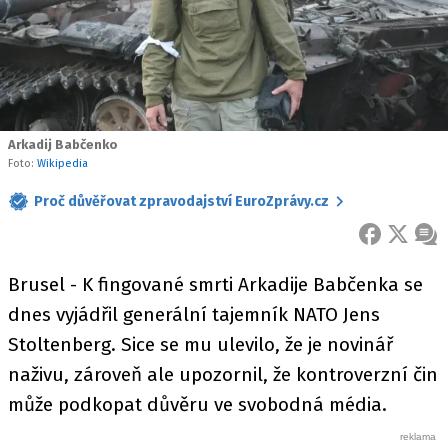
Arkadij Babčenko
Foto:
Wikipedia
Proč důvěřovat zpravodajství EuroZprávy.cz
FACEBOOK
X
ZPR
Brusel - K fingované smrti Arkadije Babčenka se
dnes vyjádřil generální tajemník NATO Jens
Stoltenberg. Sice se mu ulevilo, že je novinář
naživu, zároveň ale upozornil, že kontroverzní čin
může podkopat důvěru ve svobodná média.