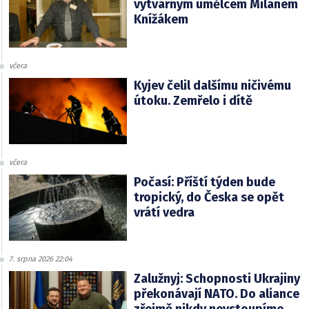
výtvarným umělcem Milanem
Knížákem
včera
Kyjev čelil dalšímu ničivému
útoku. Zemřelo i dítě
včera
Počasí: Příští týden bude
tropický, do Česka se opět
vrátí vedra
7. srpna 2026 22:04
Zalužnyj: Schopnosti Ukrajiny
překonávají NATO. Do aliance