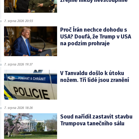
zřejmě nikdy nevstoupíme
7. srpna 2026 20:55
Proč Írán nechce dohodu s
USA? Doufá, že Trump v USA
na podzim prohraje
7. srpna 2026 19:37
V Tanvaldu došlo k útoku
nožem. Tři lidé jsou zranění
7. srpna 2026 18:26
Soud nařídil zastavit stavbu
Trumpova tanečního sálu