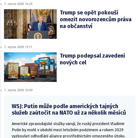
7. srpna 2026 14:25
Trump se opět pokouší
omezit novorozencům práva
na občanství
7. srpna 2026 13:11
Trump podepsal zavedení
nových cel
7. srpna 2026 12:00
WSJ: Putin může podle amerických tajných
služeb zaútočit na NATO už za několik měsíců
Americké zpravodajské služby varují, že ruský prezident Vladimir
Putin by mohl v období mezi letošním podzimem a rokem 2029
vyzkoušet odhodlání aliance prostřednictvím omezeného útoku.