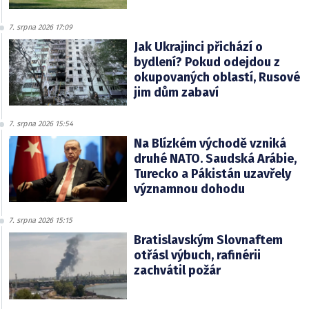
7. srpna 2026 17:09
Jak Ukrajinci přichází o
bydlení? Pokud odejdou z
okupovaných oblastí, Rusové
jim dům zabaví
7. srpna 2026 15:54
Na Blízkém východě vzniká
druhé NATO. Saudská Arábie,
Turecko a Pákistán uzavřely
významnou dohodu
7. srpna 2026 15:15
Bratislavským Slovnaftem
otřásl výbuch, rafinérii
zachvátil požár