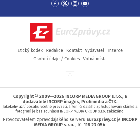
Přejít
Přejít
Přejít
Přejít
na
na
na
na
Facebook
Twitter
Instagram
YouTube
EuroZprávy.cz
Etický kodex
Redakce
Kontakt
Vydavatel
Inzerce
Osobní údaje / Cookies
Volná místa
Přejít
na
začátek
stránky
Copyright © 2009—2026 INCORP MEDIA GROUP s.r.o., a
dodavatelé INCORP images, Profimedia a ČTK.
Jakékoliv užití obsahu včetně převzetí, šíření či dalšího zpřístupňování článků a
fotografií je bez souhlasu INCORP MEDIA GROUP s.r.o. zakázáno.
Provozovatelem zpravodajského serveru
EuroZprávy.cz
je
INCORP
MEDIA GROUP s.r.o.
, IC:
118 23 054
.