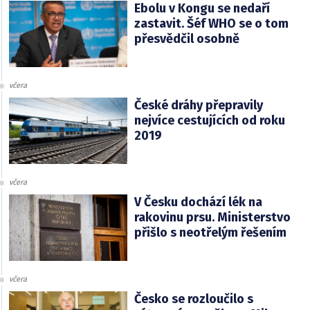
Ebolu v Kongu se nedaří
zastavit. Šéf WHO se o tom
přesvědčil osobně
včera
České dráhy přepravily
nejvíce cestujících od roku
2019
včera
V Česku dochází lék na
rakovinu prsu. Ministerstvo
přišlo s neotřelým řešením
včera
Česko se rozloučilo s