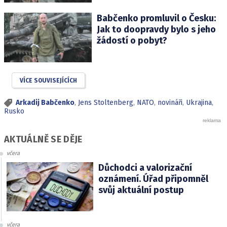
Babčenko promluvil o Česku:
Jak to doopravdy bylo s jeho
žádostí o pobyt?
VÍCE SOUVISEJÍCÍCH
Arkadij Babčenko
,
Jens Stoltenberg
,
NATO
,
novináři
,
Ukrajina
,
Rusko
AKTUÁLNĚ SE DĚJE
včera
Důchodci a valorizační
oznámení. Úřad připomněl
svůj aktuální postup
včera