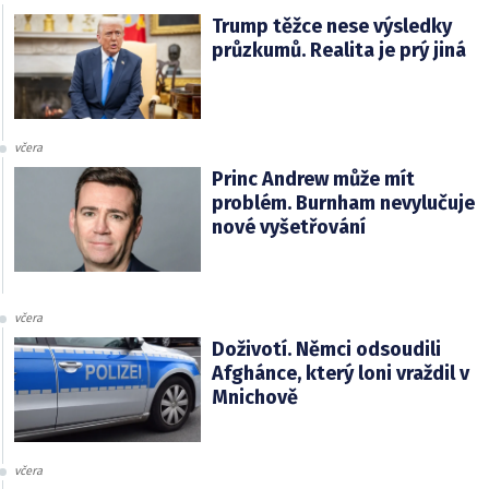
Trump těžce nese výsledky
průzkumů. Realita je prý jiná
včera
Princ Andrew může mít
problém. Burnham nevylučuje
nové vyšetřování
včera
Doživotí. Němci odsoudili
Afghánce, který loni vraždil v
Mnichově
včera