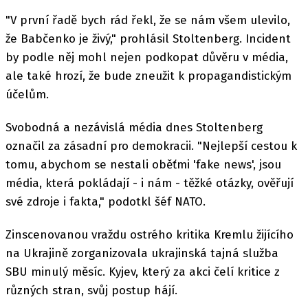
"V první řadě bych rád řekl, že se nám všem ulevilo,
že Babčenko je živý," prohlásil Stoltenberg. Incident
by podle něj mohl nejen podkopat důvěru v média,
ale také hrozí, že bude zneužit k propagandistickým
účelům.
Svobodná a nezávislá média dnes Stoltenberg
označil za zásadní pro demokracii. "Nejlepší cestou k
tomu, abychom se nestali oběťmi 'fake news', jsou
média, která pokládají - i nám - těžké otázky, ověřují
své zdroje i fakta," podotkl šéf NATO.
Zinscenovanou vraždu ostrého kritika Kremlu žijícího
na Ukrajině zorganizovala ukrajinská tajná služba
SBU minulý měsíc. Kyjev, který za akci čelí kritice z
různých stran, svůj postup hájí.