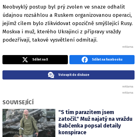
Neobvyklý postup byl prý zvolen ve snaze odhalit
údajnou rozsáhlou a Ruskem organizovanou operaci,
jejímž cílem bylo zlikvidovat opozičně smýšlející Rusy.
Moskva i muž, kterého Ukrajinci z přípravy vraždy
podezřívají, takové vysvětlení odmítají.
Sdílet na X
Sdílet na Facebooku
Vstoupit do diskuze
SOUVISEJÍCÍ
"S tím parazitem jsem
zatočil." Muž najatý na vraždu
Babčenka popsal detaily
konspirace