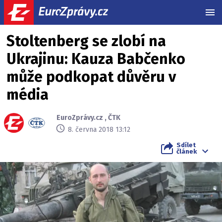
MEN
Stoltenberg se zlobí na
Ukrajinu: Kauza Babčenko
může podkopat důvěru v
média
EuroZprávy.cz
,
ČTK
8. června 2018 13:12
Sdílet
článek