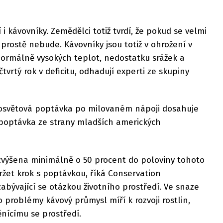
kávovníky. Zemědělci totiž tvrdí, že pokud se velmi
prostě nebude. Kávovníky jsou totiž v ohrožení v
ormálně vysokých teplot, nedostatku srážek a
čtvrtý rok v deficitu, odhadují experti ze skupiny
losvětová poptávka po milovaném nápoji dosahuje
 poptávka ze strany mladších amerických
výšena minimálně o 50 procent do poloviny tohoto
ržet krok s poptávkou, říká Conservation
abývající se otázkou životního prostředí. Ve snaze
 problémy kávový průmysl míří k rozvoji rostlin,
ěnícímu se prostředí.