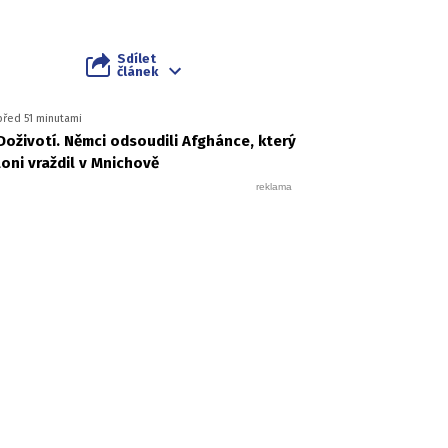
Sdílet
článek
před 51 minutami
Doživotí. Němci odsoudili Afghánce, který
loni vraždil v Mnichově