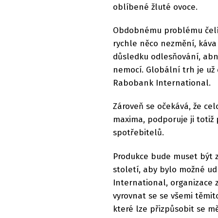
oblíbené žluté ovoce.
Obdobnému problému čelí i 
rychle něco nezmění, káva 
důsledku odlesňování, abn
nemocí. Globální trh je už 
Rabobank International.
Zároveň se očekává, že ce
maxima, podporuje ji totiž
spotřebitelů.
Produkce bude muset být z
století, aby bylo možné ud
International, organizace z
vyrovnat se se všemi těmito
které lze přizpůsobit se m