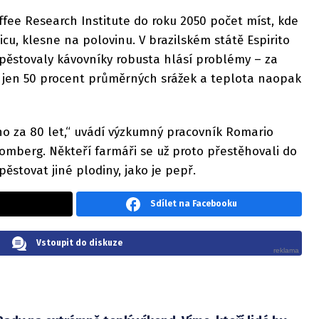
fee Research Institute do roku 2050 počet míst, kde
u, klesne na polovinu. V brazilském státě Espirito
pěstovaly kávovníky robusta hlásí problémy – za
o jen 50 procent průměrných srážek a teplota naopak
ho za 80 let,“ uvádí výzkumný pracovník Romario
omberg. Někteří farmáři se už proto přestěhovali do
pěstovat jiné plodiny, jako je pepř.
Sdílet na Facebooku
Vstoupit do diskuze