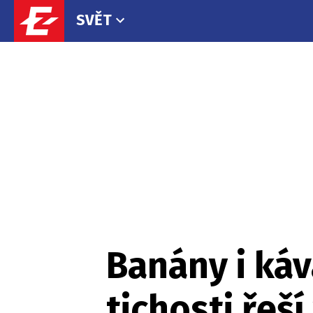
SVĚT
Banány i káv
tichosti řeší