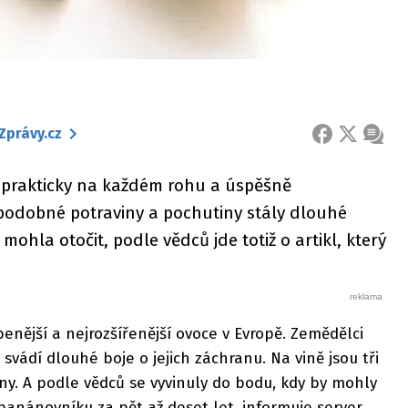
Zprávy.cz
FACEBOOK
X
ZPRÁ
prakticky na každém rohu a úspěšně
odobné potraviny a pochutiny stály dlouhé
 mohla otočit, podle vědců jde totiž o artikl, který
enější a nejrozšířenější ovoce v Evropě. Zemědělci
t svádí dlouhé boje o jejich záchranu. Na vině jsou tři
ny. A podle vědců se vyvinuly do bodu, kdy by mohly
anánovníku za pět až deset let, informuje server