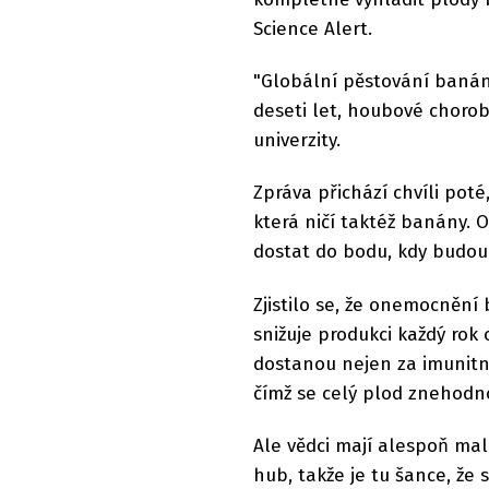
Science Alert.
"Globální pěstování baná
deseti let, houbové choroby
univerzity.
Zpráva přichází chvíli pot
která ničí taktéž banány. 
dostat do bodu, kdy budou 
Zjistilo se, že onemocnění
snižuje produkci každý rok
dostanou nejen za imunitn
čímž se celý plod znehodno
Ale vědci mají alespoň mal
hub, takže je tu šance, že s