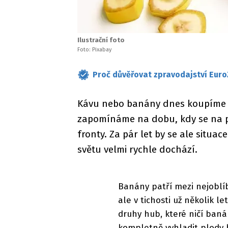
Ilustrační foto
Foto: Pixabay
Proč důvěřovat zpravodajství Euro
Kávu nebo banány dnes koupíme 
zapomínáme na dobu, kdy se na p
fronty. Za pár let by se ale situace
světu velmi rychle dochází.
Banány patří mezi nejoblíb
ale v tichosti už několik le
druhy hub, které ničí baná
kompletně vyhladit plody b