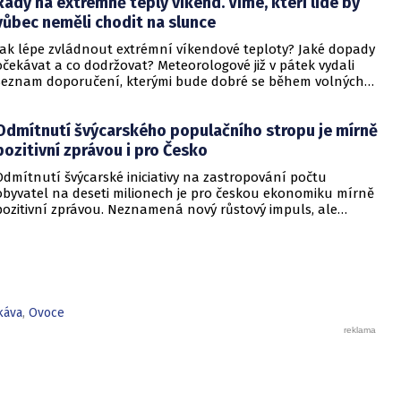
Rady na extrémně teplý víkend. Víme, kteří lidé by
vůbec neměli chodit na slunce
Jak lépe zvládnout extrémní víkendové teploty? Jaké dopady
očekávat a co dodržovat? Meteorologové již v pátek vydali
seznam doporučení, kterými bude dobré se během volných
dnů řídit. Připomeňme, že není vyloučeno, že padne
absolutní český teplotní rekord.
Odmítnutí švýcarského populačního stropu je mírně
pozitivní zprávou i pro Česko
Odmítnutí švýcarské iniciativy na zastropování počtu
obyvatel na deseti milionech je pro českou ekonomiku mírně
pozitivní zprávou. Neznamená nový růstový impuls, ale
odvrací riziko zhoršení vztahů mezi Švýcarskem a Evropskou
unií. To je důležité i pro české exportéry, firmy napojené na
evropské dodavatelské řetězce a část kvalifikovaných
pracovníků, kteří ve Švýcarsku pracují nebo o práci v zemi
uvažují.
káva
,
Ovoce