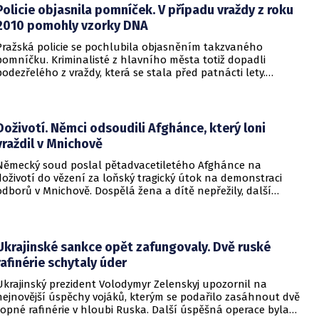
Policie objasnila pomníček. V případu vraždy z roku
2010 pomohly vzorky DNA
Pražská policie se pochlubila objasněním takzvaného
pomníčku. Kriminalisté z hlavního města totiž dopadli
podezřelého z vraždy, která se stala před patnácti lety.
Zásadní roli sehrály stopy DNA. Pro muže si došla zásahová
jednotka.
Doživotí. Němci odsoudili Afghánce, který loni
vraždil v Mnichově
Německý soud poslal pětadvacetiletého Afghánce na
doživotí do vězení za loňský tragický útok na demonstraci
odborů v Mnichově. Dospělá žena a dítě nepřežily, další
desítky lidí utrpěli zranění. O soudním rozhodnutí
informovala DW.
Ukrajinské sankce opět zafungovaly. Dvě ruské
rafinérie schytaly úder
Ukrajinský prezident Volodymyr Zelenskyj upozornil na
nejnovější úspěchy vojáků, kterým se podařilo zasáhnout dvě
ropné rafinérie v hloubi Ruska. Další úspěšná operace byla