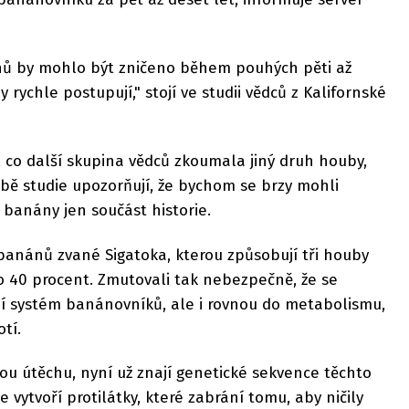
nů by mohlo být zničeno během pouhých pěti až
 rychle postupují," stojí ve studii vědců z Kalifornské
é, co další skupina vědců zkoumala jiný druh houby,
Obě studie upozorňují, že bychom se brzy mohli
banány jen součást historie.
 banánů zvané Sigatoka, kterou způsobují tři houby
 o 40 procent. Zmutovali tak nebezpečně, že se
í systém banánovníků, ale i rovnou do metabolismu,
tí.
ou útěchu, nyní už znají genetické sekvence těchto
e vytvoří protilátky, které zabrání tomu, aby ničily