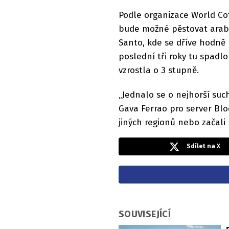
Podle organizace World Cof
bude možné pěstovat arabic
Santo, kde se dříve hodně 
poslední tři roky tu spadl
vzrostla o 3 stupně.
„Jednalo se o nejhorší suc
Gava Ferrao pro server Blo
jiných regionů nebo začali 
Sdílet na X
SOUVISEJÍCÍ