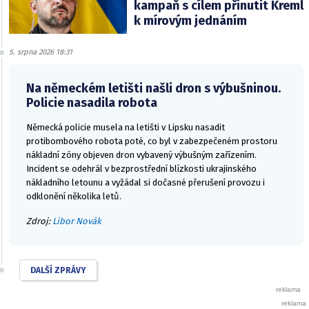
kampaň s cílem přinutit Kreml
k mírovým jednáním
5. srpna 2026 18:31
Na německém letišti našli dron s výbušninou.
Policie nasadila robota
Německá policie musela na letišti v Lipsku nasadit
protibombového robota poté, co byl v zabezpečeném prostoru
nákladní zóny objeven dron vybavený výbušným zařízením.
Incident se odehrál v bezprostřední blízkosti ukrajinského
nákladního letounu a vyžádal si dočasné přerušení provozu i
odklonění několika letů.
Zdroj:
Libor Novák
DALŠÍ ZPRÁVY