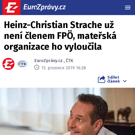
MEN
Heinz-Christian Strache už
není členem FPÖ, mateřská
organizace ho vyloučila
EuroZprávy.cz
,
ČTK
13. prosince 2019 16:28
Sdílet
článek