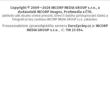
stránky
Copyright © 2009—2026 INCORP MEDIA GROUP s.r.o., a
dodavatelé INCORP images, Profimedia a ČTK.
Jakékoliv užití obsahu včetně převzetí, šíření či dalšího zpřístupňování článků a
fotografií je bez souhlasu INCORP MEDIA GROUP s.r.o. zakázáno.
Provozovatelem zpravodajského serveru
EuroZprávy.cz
je
INCORP
MEDIA GROUP s.r.o.
, IC:
118 23 054
.