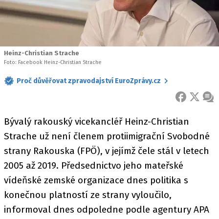
Heinz-Christian Strache
Foto: Facebook Heinz-Christian Strache
Proč důvěřovat zpravodajství EuroZprávy.cz
FACEBOOK
X
ZPR
Bývalý rakouský vicekancléř Heinz-Christian
Strache už není členem protiimigrační Svobodné
strany Rakouska (FPÖ), v jejímž čele stál v letech
2005 až 2019. Předsednictvo jeho mateřské
vídeňské zemské organizace dnes politika s
konečnou platností ze strany vyloučilo,
informoval dnes odpoledne podle agentury APA