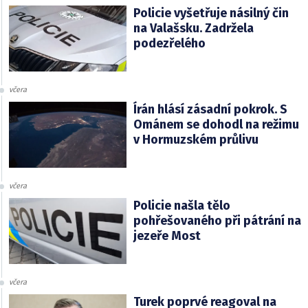
Policie vyšetřuje násilný čin
na Valašsku. Zadržela
podezřelého
včera
Írán hlásí zásadní pokrok. S
Ománem se dohodl na režimu
v Hormuzském průlivu
včera
Policie našla tělo
pohřešovaného při pátrání na
jezeře Most
včera
Turek poprvé reagoval na