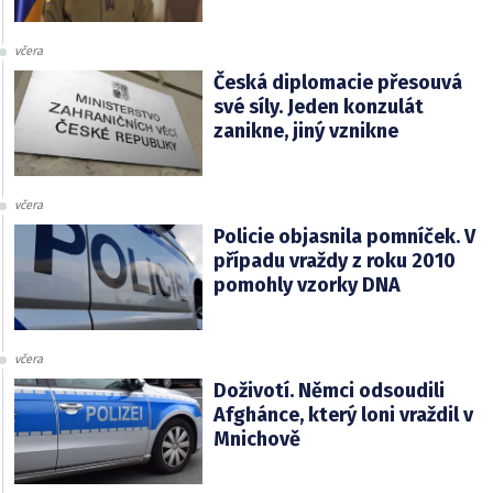
včera
Česká diplomacie přesouvá
své síly. Jeden konzulát
zanikne, jiný vznikne
včera
Policie objasnila pomníček. V
případu vraždy z roku 2010
pomohly vzorky DNA
včera
Doživotí. Němci odsoudili
Afghánce, který loni vraždil v
Mnichově