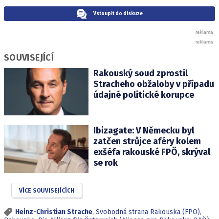
Vstoupit do diskuze
SOUVISEJÍCÍ
Rakouský soud zprostil
Stracheho obžaloby v případu
údajné politické korupce
Ibizagate: V Německu byl
zatčen strůjce aféry kolem
exšéfa rakouské FPÖ, skrýval
se rok
VÍCE SOUVISEJÍCÍCH
Heinz-Christian Strache
,
Svobodná strana Rakouska (FPÖ)
,