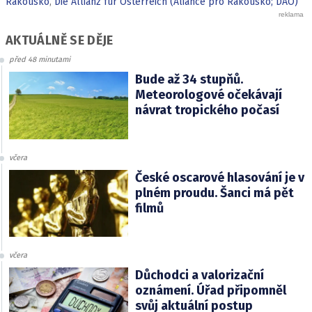
Rakousko
,
Die Allianz für Österreich (Aliance pro Rakousko; DAÖ)
AKTUÁLNĚ SE DĚJE
před 48 minutami
Bude až 34 stupňů.
Meteorologové očekávají
návrat tropického počasí
včera
České oscarové hlasování je v
plném proudu. Šanci má pět
filmů
včera
Důchodci a valorizační
oznámení. Úřad připomněl
svůj aktuální postup