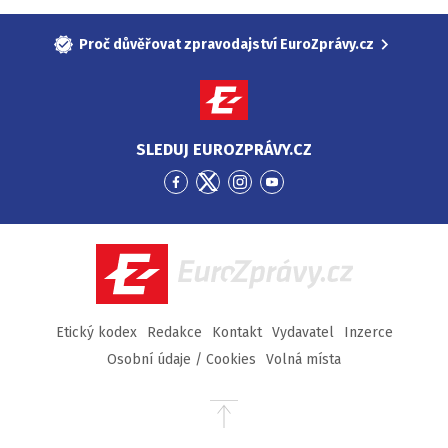
Proč důvěřovat zpravodajství EuroZprávy.cz
SLEDUJ EUROZPRÁVY.CZ
Přejít
Přejít
Přejít
Přejít
na
na
na
na
Facebook
Twitter
Instagram
YouTube
EuroZprávy.cz
Etický kodex
Redakce
Kontakt
Vydavatel
Inzerce
Osobní údaje / Cookies
Volná místa
Přejít
na
začátek