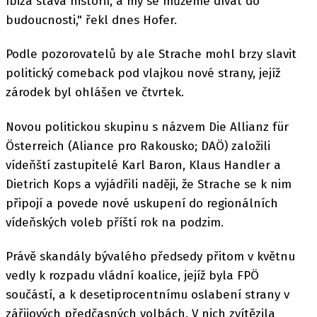
Ibiza stává historií, a my se můžeme dívat do
budoucnosti," řekl dnes Hofer.
Podle pozorovatelů by ale Strache mohl brzy slavit
politický comeback pod vlajkou nové strany, jejíž
zárodek byl ohlášen ve čtvrtek.
Novou politickou skupinu s názvem Die Allianz für
Österreich (Aliance pro Rakousko; DAÖ) založili
vídeňští zastupitelé Karl Baron, Klaus Handler a
Dietrich Kops a vyjádřili naději, že Strache se k nim
připojí a povede nové uskupení do regionálních
vídeňských voleb příští rok na podzim.
Právě skandály bývalého předsedy přitom v květnu
vedly k rozpadu vládní koalice, jejíž byla FPÖ
součástí, a k desetiprocentnímu oslabení strany v
zářijových předčasných volbách. V nich zvítězila