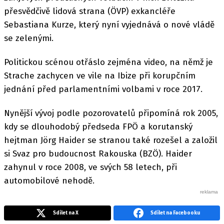
přesvědčivě lidová strana (ÖVP) exkancléře
Sebastiana Kurze, který nyní vyjednává o nové vládě
se zelenými.
Politickou scénou otřáslo zejména video, na němž je
Strache zachycen ve vile na Ibize při korupčním
jednání před parlamentními volbami v roce 2017.
Nynější vývoj podle pozorovatelů připomíná rok 2005,
kdy se dlouhodobý předseda FPÖ a korutanský
hejtman Jörg Haider se stranou také rozešel a založil
si Svaz pro budoucnost Rakouska (BZÖ). Haider
zahynul v roce 2008, ve svých 58 letech, při
automobilové nehodě.
Sdílet na X
Sdílet na Facebooku