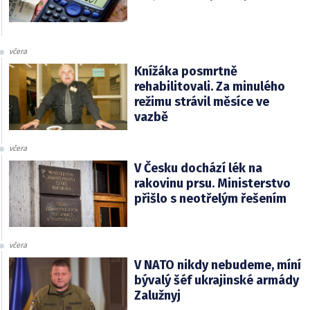
včera
Knížáka posmrtně
rehabilitovali. Za minulého
režimu strávil měsíce ve
vazbě
včera
V Česku dochází lék na
rakovinu prsu. Ministerstvo
přišlo s neotřelým řešením
včera
V NATO nikdy nebudeme, míní
bývalý šéf ukrajinské armády
Zalužnyj