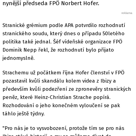
nynější předseda FPÖ Norbert Hofer.
Stranické grémium podle APA potvrdilo rozhodnutí
stranického soudu, který dnes o případu 50letého
politika také jednal. Šéf vídeňské organizace FPÖ
Dominik Nepp řekl, že rozhodnutí bylo přijato
jednomyslně.
Strachemu už počátkem října Hofer členství v FPÖ
pozastavil kvůli skandálu kolem videa z Ibizy a
především kvůli podezření ze zpronevěry stranických
peněz, které Heinz-Christian Strache popírá.
Rozhodování o jeho konečném vyloučení se pak
táhlo ještě týdny.
"Pro nás je to vysvobození, protože tím se pro nás