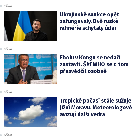
včera
Ukrajinské sankce opět
zafungovaly. Dvě ruské
rafinérie schytaly úder
včera
Ebolu v Kongu se nedaří
zastavit. Šéf WHO se o tom
přesvědčil osobně
včera
Tropické počasí stále sužuje
jižní Moravu. Meteorologové
avizují další vedra
včera