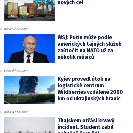
nových cel
před 5 hodinami
WSJ: Putin může podle
amerických tajných služeb
zaútočit na NATO už za
několik měsíců
před 6 hodinami
Kyjev provedl útok na
logistické centrum
Wildberries vzdálené 2000
km od ukrajinských hranic
před 8 hodinami
Thajskem otřásl krvavý
incident. Student zabil