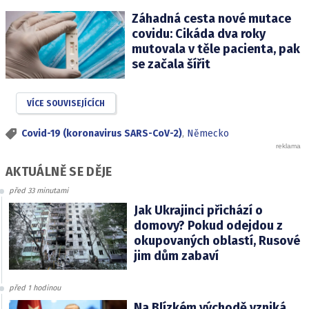
Záhadná cesta nové mutace
covidu: Cikáda dva roky
mutovala v těle pacienta, pak
se začala šířit
VÍCE SOUVISEJÍCÍCH
Covid-19 (koronavirus SARS-CoV-2)
,
Německo
AKTUÁLNĚ SE DĚJE
před 33 minutami
Jak Ukrajinci přichází o
domovy? Pokud odejdou z
okupovaných oblastí, Rusové
jim dům zabaví
před 1 hodinou
Na Blízkém východě vzniká