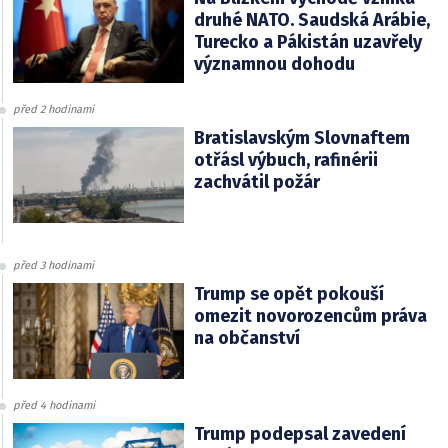
druhé NATO. Saudská Arábie,
Turecko a Pákistán uzavřely
významnou dohodu
před 2 hodinami
Bratislavským Slovnaftem
otřásl výbuch, rafinérii
zachvátil požár
před 3 hodinami
Trump se opět pokouší
omezit novorozencům práva
na občanství
před 4 hodinami
Trump podepsal zavedení