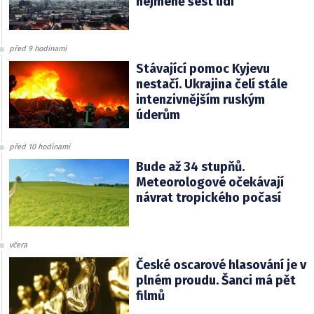
nejméně šest lidí
před 9 hodinami
Stávající pomoc Kyjevu
nestačí. Ukrajina čelí stále
intenzivnějším ruským
úderům
před 10 hodinami
Bude až 34 stupňů.
Meteorologové očekávají
návrat tropického počasí
včera
České oscarové hlasování je v
plném proudu. Šanci má pět
filmů