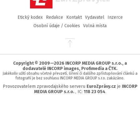
Etický kodex
Redakce
Kontakt
Vydavatel
Inzerce
Osobní údaje / Cookies
Volná místa
Přejít
na
začátek
stránky
Copyright © 2009—2026 INCORP MEDIA GROUP s.r.o., a
dodavatelé INCORP images, Profimedia a ČTK.
Jakékoliv užití obsahu včetně převzetí, šíření či dalšího zpřístupňování článků a
fotografií je bez souhlasu INCORP MEDIA GROUP s.r.o. zakázáno.
Provozovatelem zpravodajského serveru
EuroZprávy.cz
je
INCORP
MEDIA GROUP s.r.o.
, IC:
118 23 054
.