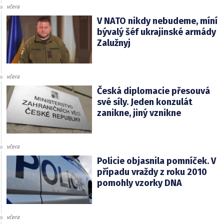
včera
V NATO nikdy nebudeme, míní
bývalý šéf ukrajinské armády
Zalužnyj
včera
Česká diplomacie přesouvá
své síly. Jeden konzulát
zanikne, jiný vznikne
včera
Policie objasnila pomníček. V
případu vraždy z roku 2010
pomohly vzorky DNA
včera