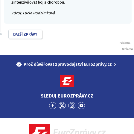
zintenzivňovat boj s chorobou.
Zdroj: Lucie Podzimková
DALŠÍ ZPRÁVY
Proč důvěřovat zpravodajství EuroZprávy.cz
SLEDUJ EUROZPRÁVY.CZ
Přejít
Přejít
Přejít
Přejít
na
na
na
na
Facebook
Twitter
Instagram
YouTube
EuroZprávy.cz