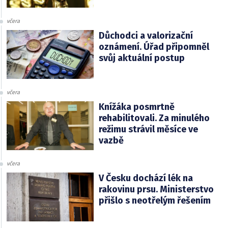
včera
Důchodci a valorizační
oznámení. Úřad připomněl
svůj aktuální postup
včera
Knížáka posmrtně
rehabilitovali. Za minulého
režimu strávil měsíce ve
vazbě
včera
V Česku dochází lék na
rakovinu prsu. Ministerstvo
přišlo s neotřelým řešením