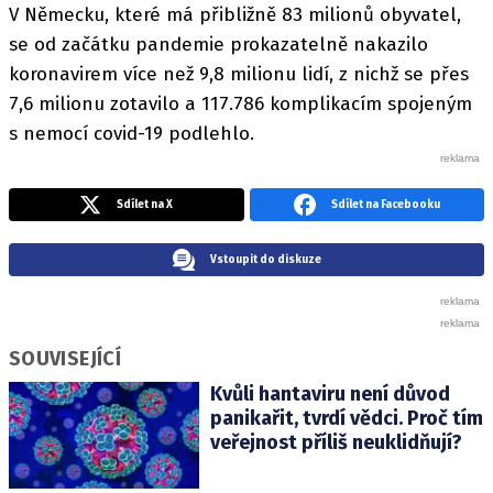
V Německu, které má přibližně 83 milionů obyvatel,
se od začátku pandemie prokazatelně nakazilo
koronavirem více než 9,8 milionu lidí, z nichž se přes
7,6 milionu zotavilo a 117.786 komplikacím spojeným
s nemocí covid-19 podlehlo.
Sdílet na X
Sdílet na Facebooku
Vstoupit do diskuze
SOUVISEJÍCÍ
Kvůli hantaviru není důvod
panikařit, tvrdí vědci. Proč tím
veřejnost příliš neuklidňují?