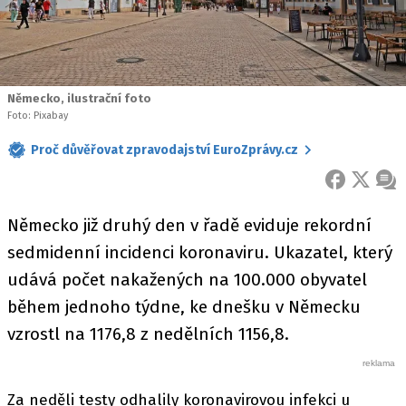
Německo, ilustrační foto
Foto: Pixabay
Proč důvěřovat zpravodajství EuroZprávy.cz
FACEBOOK
X
ZPR
Německo již druhý den v řadě eviduje rekordní
sedmidenní incidenci koronaviru. Ukazatel, který
udává počet nakažených na 100.000 obyvatel
během jednoho týdne, ke dnešku v Německu
vzrostl na 1176,8 z nedělních 1156,8.
Za neděli testy odhalily koronavirovou infekci u