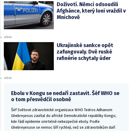
Doživotí. Němci odsoudili
Afghánce, který loni vraždil v
Mnichově
včera
Ukrajinské sankce opět
zafungovaly. Dvě ruské
rafinérie schytaly úder
včera
Ebolu v Kongu se nedaří zastavit. Šéf WHO se
o tom přesvědčil osobně
Šéf Světové zdravotnické organizace WHO Tedros Adhanom
Ghebreyesus zavítal do africké Demokratické republiky Kongo,
kde řádí epidemie smrtelně nebezpečné eboly. Podle
Ghebreyesuse se nemoc šíří rychleji, než se zdravotníkům daří