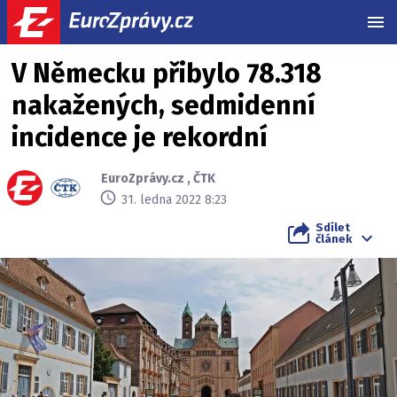
MEN
V Německu přibylo 78.318
nakažených, sedmidenní
incidence je rekordní
EuroZprávy.cz
,
ČTK
31. ledna 2022 8:23
Sdílet
článek