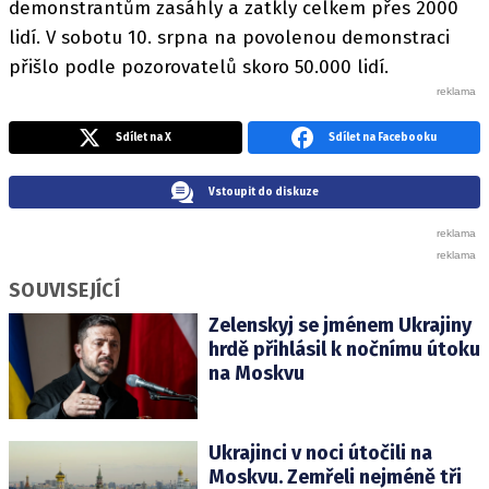
demonstrantům zasáhly a zatkly celkem přes 2000
lidí. V sobotu 10. srpna na povolenou demonstraci
přišlo podle pozorovatelů skoro 50.000 lidí.
Sdílet na X
Sdílet na Facebooku
Vstoupit do diskuze
SOUVISEJÍCÍ
Zelenskyj se jménem Ukrajiny
hrdě přihlásil k nočnímu útoku
na Moskvu
Ukrajinci v noci útočili na
Moskvu. Zemřeli nejméně tři