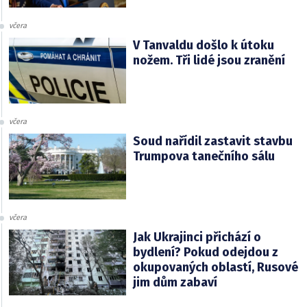
včera
V Tanvaldu došlo k útoku
nožem. Tři lidé jsou zranění
včera
Soud nařídil zastavit stavbu
Trumpova tanečního sálu
včera
Jak Ukrajinci přichází o
bydlení? Pokud odejdou z
okupovaných oblastí, Rusové
jim dům zabaví