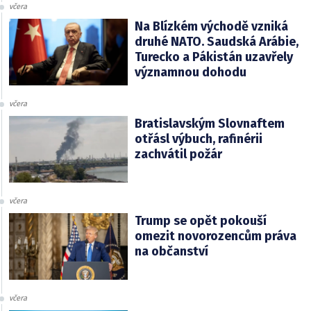
včera
Na Blízkém východě vzniká
druhé NATO. Saudská Arábie,
Turecko a Pákistán uzavřely
významnou dohodu
včera
Bratislavským Slovnaftem
otřásl výbuch, rafinérii
zachvátil požár
včera
Trump se opět pokouší
omezit novorozencům práva
na občanství
včera