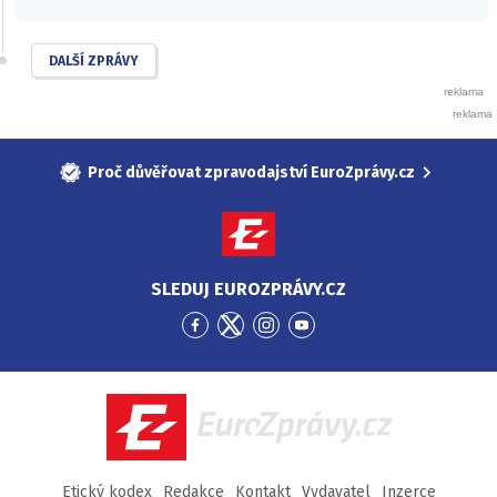
DALŠÍ ZPRÁVY
Proč důvěřovat zpravodajství EuroZprávy.cz
SLEDUJ EUROZPRÁVY.CZ
Přejít
Přejít
Přejít
Přejít
na
na
na
na
Facebook
Twitter
Instagram
YouTube
EuroZprávy.cz
Etický kodex
Redakce
Kontakt
Vydavatel
Inzerce