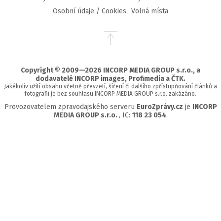
Osobní údaje / Cookies
Volná místa
Přejít
na
začátek
stránky
Copyright © 2009—2026 INCORP MEDIA GROUP s.r.o., a
dodavatelé INCORP images, Profimedia a ČTK.
Jakékoliv užití obsahu včetně převzetí, šíření či dalšího zpřístupňování článků a
fotografií je bez souhlasu INCORP MEDIA GROUP s.r.o. zakázáno.
Provozovatelem zpravodajského serveru
EuroZprávy.cz
je
INCORP
MEDIA GROUP s.r.o.
, IC:
118 23 054
.