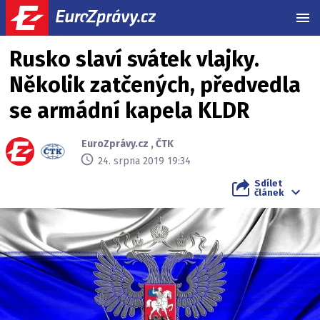
MEN
Rusko slaví svátek vlajky.
Několik zatčených, předvedla
se armádní kapela KLDR
EuroZprávy.cz
,
ČTK
24. srpna 2019 19:34
Sdílet
článek