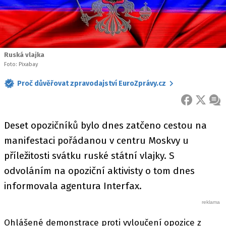
Ruská vlajka
Foto: Pixabay
Proč důvěřovat zpravodajství EuroZprávy.cz
FACEBOOK
X
ZPR
Deset opozičníků bylo dnes zatčeno cestou na
manifestaci pořádanou v centru Moskvy u
příležitosti svátku ruské státní vlajky. S
odvoláním na opoziční aktivisty o tom dnes
informovala agentura Interfax.
Ohlášené demonstrace proti vyloučení opozice z