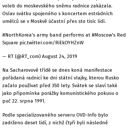
voleb do moskevského sněmu radnice zakázala.
Oslav svátku spojeného s koncertem estrádních
umělců se v Moskvě účastní přes sto tisíc lidí.
#NorthKorea's army band performs at #Moscow's Red
Square pic.twitter.com/RiEkOYHZnW
— RT (@RT_com) August 24, 2019
Na Sacharovově třídě se dnes koná manifestace
pořádaná radnicí ke dni státní vlajky, kterou Rusko
začalo používat před 350 lety. Svátek se slaví také
jako připomínka porážky komunistického pokusu o
puč 22. srpna 1991.
Podle specializovaného serveru OVD-Info bylo
zadrženo deset lidí, z nichž čtyři byli následně