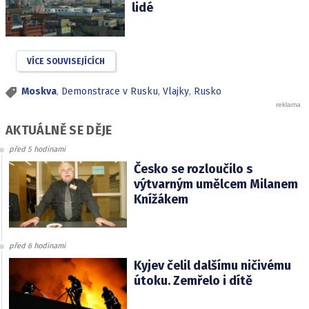
lidé
VÍCE SOUVISEJÍCÍCH
Moskva
,
Demonstrace v Rusku
,
Vlajky
,
Rusko
AKTUÁLNĚ SE DĚJE
před 5 hodinami
Česko se rozloučilo s
výtvarným umělcem Milanem
Knížákem
před 6 hodinami
Kyjev čelil dalšímu ničivému
útoku. Zemřelo i dítě