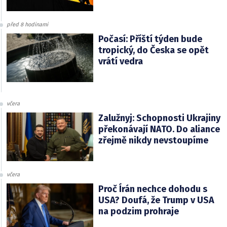
před 8 hodinami
Počasí: Příští týden bude
tropický, do Česka se opět
vrátí vedra
včera
Zalužnyj: Schopnosti Ukrajiny
překonávají NATO. Do aliance
zřejmě nikdy nevstoupíme
včera
Proč Írán nechce dohodu s
USA? Doufá, že Trump v USA
na podzim prohraje