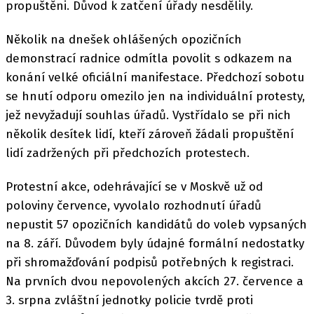
propuštěni. Důvod k zatčení úřady nesdělily.
Několik na dnešek ohlášených opozičních
demonstrací radnice odmítla povolit s odkazem na
konání velké oficiální manifestace. Předchozí sobotu
se hnutí odporu omezilo jen na individuální protesty,
jež nevyžadují souhlas úřadů. Vystřídalo se při nich
několik desítek lidí, kteří zároveň žádali propuštění
lidí zadržených při předchozích protestech.
Protestní akce, odehrávající se v Moskvě už od
poloviny července, vyvolalo rozhodnutí úřadů
nepustit 57 opozičních kandidátů do voleb vypsaných
na 8. září. Důvodem byly údajné formální nedostatky
při shromažďování podpisů potřebných k registraci.
Na prvních dvou nepovolených akcích 27. července a
3. srpna zvláštní jednotky policie tvrdě proti