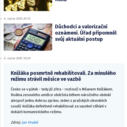
6. srpna 2026 20:10
Důchodci a valorizační
oznámení. Úřad připomněl
svůj aktuální postup
6. srpna 2026 18:56
Knížáka posmrtně rehabilitovali. Za minulého
režimu strávil měsíce ve vazbě
Česko se v pátek - tedy již zítra - rozloučí s Milanem Knížákem.
Rodina zesnulého umělce obdržela během náročného období
alespoň jednu dobrou zprávu. Jeden z pražských obvodních
soudů Knížáka definitivně rehabilitoval za vazební stíhání v
dobách komunistického režimu.
Zdroj:
Jan Hrabě