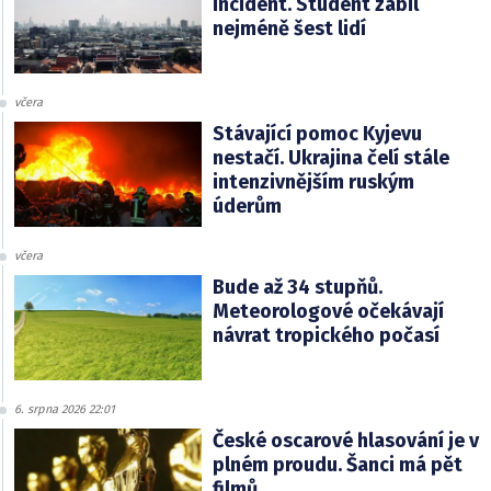
incident. Student zabil
nejméně šest lidí
včera
Stávající pomoc Kyjevu
nestačí. Ukrajina čelí stále
intenzivnějším ruským
úderům
včera
Bude až 34 stupňů.
Meteorologové očekávají
návrat tropického počasí
6. srpna 2026 22:01
České oscarové hlasování je v
plném proudu. Šanci má pět
filmů