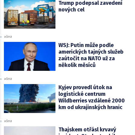
Trump podepsal zavedení
nových cel
včera
WSJ: Putin může podle
amerických tajných služeb
zaútočit na NATO už za
několik měsíců
včera
Kyjev provedl útok na
logistické centrum
Wildberries vzdálené 2000
km od ukrajinských hranic
včera
Thajskem otřásl krvavý