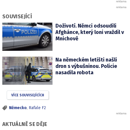
SOUVISEJÍCÍ
Doživotí. Němci odsoudili
Afghánce, který loni vraždil v
Mnichově
Na německém letišti našli
dron s výbušninou. Policie
nasadila robota
VÍCE SOUVISEJÍCÍCH
Německo
,
Rafale F2
AKTUÁLNĚ SE DĚJE