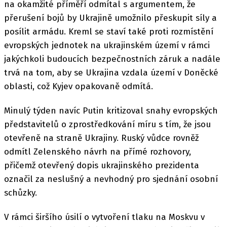
na okamžité příměří odmítal s argumentem, že
přerušení bojů by Ukrajině umožnilo přeskupit síly a
posílit armádu. Kreml se staví také proti rozmístění
evropských jednotek na ukrajinském území v rámci
jakýchkoli budoucích bezpečnostních záruk a nadále
trvá na tom, aby se Ukrajina vzdala území v Doněcké
oblasti, což Kyjev opakovaně odmítá.
Minulý týden navíc Putin kritizoval snahy evropských
představitelů o zprostředkování míru s tím, že jsou
otevřeně na straně Ukrajiny. Ruský vůdce rovněž
odmítl Zelenského návrh na přímé rozhovory,
přičemž otevřený dopis ukrajinského prezidenta
označil za neslušný a nevhodný pro sjednání osobní
schůzky.
V rámci širšího úsilí o vytvoření tlaku na Moskvu v