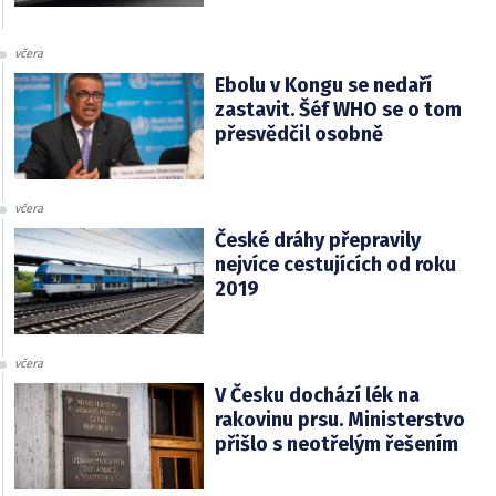
včera
Ebolu v Kongu se nedaří
zastavit. Šéf WHO se o tom
přesvědčil osobně
včera
České dráhy přepravily
nejvíce cestujících od roku
2019
včera
V Česku dochází lék na
rakovinu prsu. Ministerstvo
přišlo s neotřelým řešením