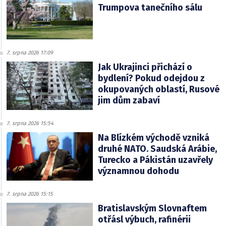
Trumpova tanečního sálu
7. srpna 2026 17:09
Jak Ukrajinci přichází o
bydlení? Pokud odejdou z
okupovaných oblastí, Rusové
jim dům zabaví
7. srpna 2026 15:54
Na Blízkém východě vzniká
druhé NATO. Saudská Arábie,
Turecko a Pákistán uzavřely
významnou dohodu
7. srpna 2026 15:15
Bratislavským Slovnaftem
otřásl výbuch, rafinérii