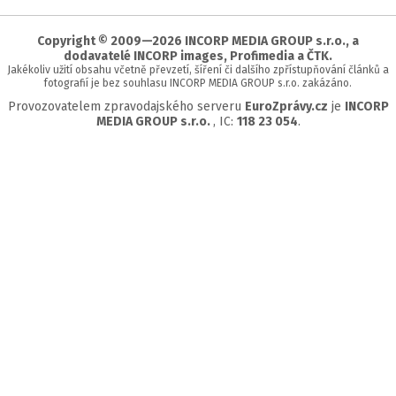
začátek
stránky
Copyright © 2009—2026 INCORP MEDIA GROUP s.r.o., a
dodavatelé INCORP images, Profimedia a ČTK.
Jakékoliv užití obsahu včetně převzetí, šíření či dalšího zpřístupňování článků a
fotografií je bez souhlasu INCORP MEDIA GROUP s.r.o. zakázáno.
Provozovatelem zpravodajského serveru
EuroZprávy.cz
je
INCORP
MEDIA GROUP s.r.o.
, IC:
118 23 054
.