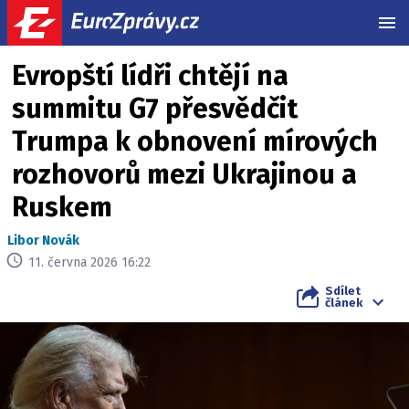
MEN
Evropští lídři chtějí na
summitu G7 přesvědčit
Trumpa k obnovení mírových
rozhovorů mezi Ukrajinou a
Ruskem
Libor Novák
11. června 2026 16:22
Sdílet
článek