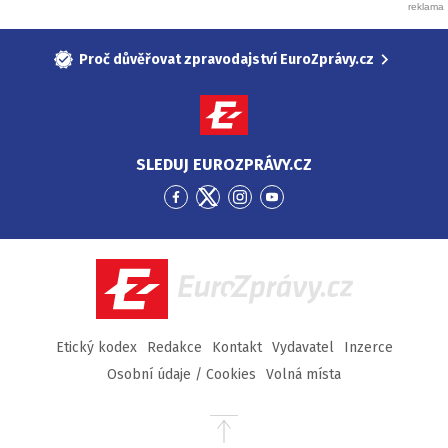
Proč důvěřovat zpravodajství EuroZprávy.cz
SLEDUJ EUROZPRÁVY.CZ
Přejít
Přejít
Přejít
Přejít
na
na
na
na
Facebook
Twitter
Instagram
YouTube
EuroZprávy.cz
Etický kodex
Redakce
Kontakt
Vydavatel
Inzerce
Osobní údaje / Cookies
Volná místa
Přejít
na