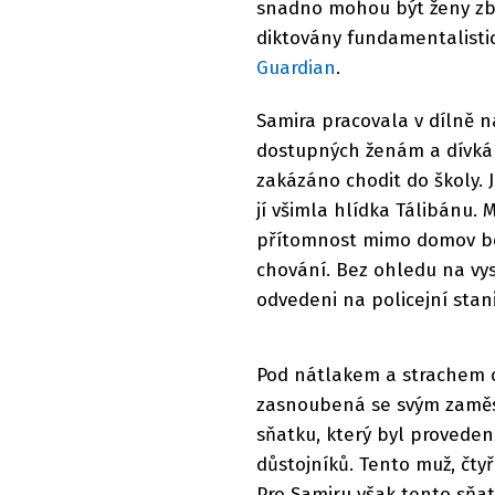
snadno mohou být ženy zba
diktovány fundamentalisti
Guardian
.
Samira pracovala v dílně n
dostupných ženám a dívkám 
zakázáno chodit do školy. 
jí všimla hlídka Tálibánu. 
přítomnost mimo domov bez
chování. Bez ohledu na vys
odvedeni na policejní stani
Pod nátlakem a strachem o 
zasnoubená se svým zaměs
sňatku, který byl provede
důstojníků. Tento muž, čtyř
Pro Samiru však tento sňa