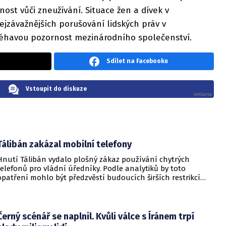
elnost vůči zneužívání. Situace žen a dívek v
ejzávažnějších porušování lidských práv v
léhavou pozornost mezinárodního společenství.
Sdílet na Facebooku
Vstoupit do diskuze
Tálibán zakázal mobilní telefony
Hnutí Tálibán vydalo plošný zákaz používání chytrých
telefonů pro vládní úředníky. Podle analytiků by toto
opatření mohlo být předzvěstí budoucích širších restrikcí
zaměřených na veškeré obyvatelstvo. Nařízení, které pochází
od vojenských soudů Tálibánu, vstoupilo v platnost tento
týden a zakazuje používání mobilních telefonů vysoce
postaveným i řadovým úředníkům, mudžáhidům i
Černý scénář se naplnil. Kvůli válce s Íránem trpí
pomocnému personálu.