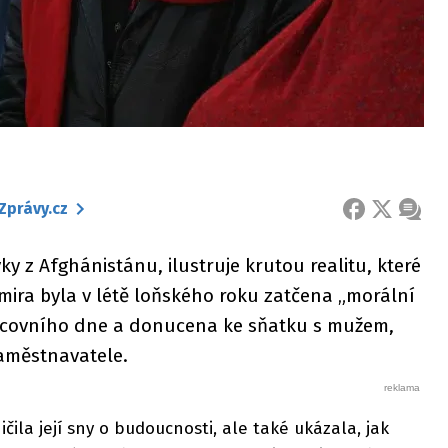
Zprávy.cz
FACEBOOK
X
ZPRÁ
ky z Afghánistánu, ilustruje krutou realitu, které
mira byla v létě loňského roku zatčena „morální
racovního dne a donucena ke sňatku s mužem,
zaměstnavatele.
čila její sny o budoucnosti, ale také ukázala, jak