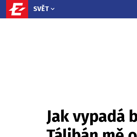
SVĚT
Jak vypadá b
Tálibán mě o