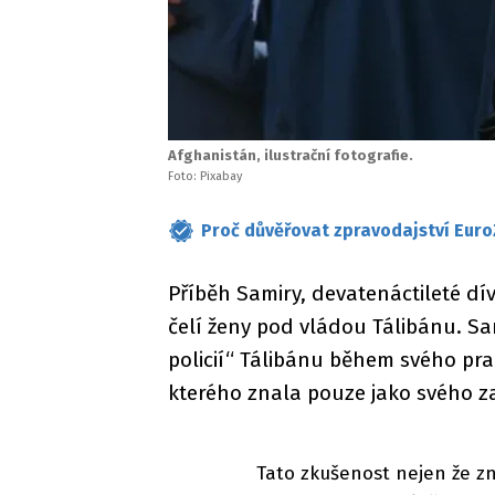
Afghanistán, ilustrační fotografie.
Foto: Pixabay
Proč důvěřovat zpravodajství Euro
Příběh Samiry, devatenáctileté dív
čelí ženy pod vládou Tálibánu. Sa
policií“ Tálibánu během svého p
kterého znala pouze jako svého 
Tato zkušenost nejen že zni