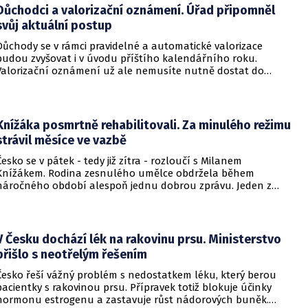
Důchodci a valorizační oznámení. Úřad připomněl
svůj aktuální postup
Důchody se v rámci pravidelné a automatické valorizace
budou zvyšovat i v úvodu příštího kalendářního roku.
Valorizační oznámení už ale nemusíte nutně dostat do
schránky. Pokud ho člověk chce mít na papíře, může si o něj
požádat.
Knížáka posmrtně rehabilitovali. Za minulého režimu
strávil měsíce ve vazbě
Česko se v pátek - tedy již zítra - rozloučí s Milanem
Knížákem. Rodina zesnulého umělce obdržela během
náročného období alespoň jednu dobrou zprávu. Jeden z
pražských obvodních soudů Knížáka definitivně rehabilitoval
za vazební stíhání v dobách komunistického režimu.
V Česku dochází lék na rakovinu prsu. Ministerstvo
přišlo s neotřelým řešením
Česko řeší vážný problém s nedostatkem léku, který berou
pacientky s rakovinou prsu. Přípravek totiž blokuje účinky
hormonu estrogenu a zastavuje růst nádorových buněk.