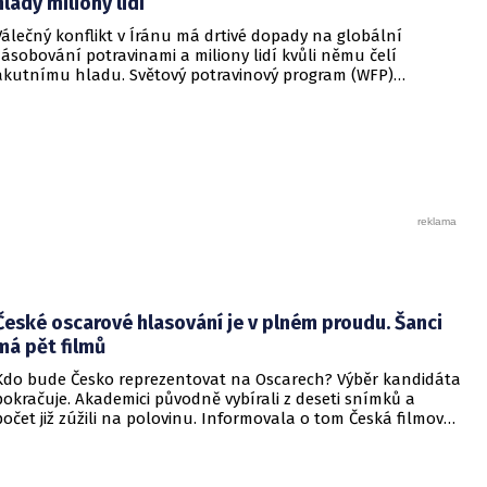
hlady miliony lidí
Válečný konflikt v Íránu má drtivé dopady na globální
zásobování potravinami a miliony lidí kvůli němu čelí
akutnímu hladu. Světový potravinový program (WFP)
Organizace spojených národů oznámil, že naplno nastává
krizový scénář, před kterým organizace varovala již v březnu.
Tehdy analytici odhadovali, že pokud blízkovýchodní konflikt
povede k prudkému růstu cen ropy, může do stavu akutního
nedostatku jídla upadnout až 45 milionů obyvatel planety.
České oscarové hlasování je v plném proudu. Šanci
má pět filmů
Kdo bude Česko reprezentovat na Oscarech? Výběr kandidáta
pokračuje. Akademici původně vybírali z deseti snímků a
počet již zúžili na polovinu. Informovala o tom Česká filmová
a televizní akademie.