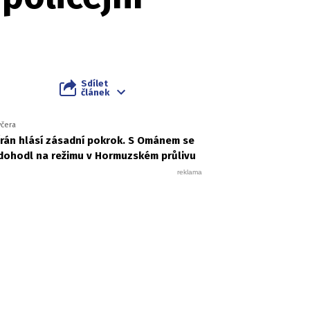
Sdílet
článek
včera
Írán hlásí zásadní pokrok. S Ománem se
dohodl na režimu v Hormuzském průlivu