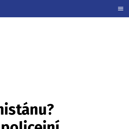
MEN
nistánu?
policejní