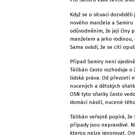
Když se o situaci dozvěděli 
nového manžela a Samiru b
odůvodněním, že její činy p
manželem a jeho rodinou, o
Sama uvádí, že se cítí opu
Případ Samiry není ojedině
Tálibán často rozhoduje o
lidská práva. Od převzetí 
nucených a dětských sňatk
OSN tyto sňatky často vedo
domácí násilí, nucené těho
Tálibán veřejně popírá, že
případy jsou nepravdivé. Ni
kterou nelze ignorovat. Om