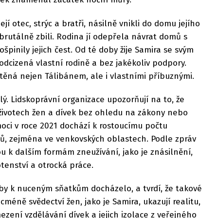
její otec, strýc a bratři, násilně vnikli do domu jejího
rutálně zbili. Rodina jí odepřela návrat domů s
ošpinily jejich čest. Od té doby žije Samira se svým
dcizená vlastní rodině a bez jakékoliv podpory.
štěná nejen Tálibánem, ale i vlastními příbuznými.
lý. Lidskoprávní organizace upozorňují na to, že
 životech žen a dívek bez ohledu na zákony nebo
moci v roce 2021 dochází k rostoucímu počtu
ů, zejména ve venkovských oblastech. Podle zpráv
u k dalším formám zneužívání, jako je znásilnění,
tenství a otrocká práce.
 by k nuceným sňatkům docházelo, a tvrdí, že takové
cméně svědectví žen, jako je Samira, ukazují realitu,
ezení vzdělávání dívek a jejich izolace z veřejného