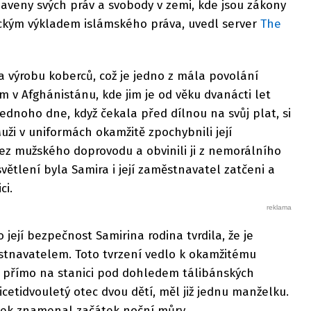
veny svých práv a svobody v zemi, kde jsou zákony
ckým výkladem islámského práva, uvedl server
The
a výrobu koberců, což je jedno z mála povolání
v Afghánistánu, kde jim je od věku dvanácti let
Jednoho dne, když čekala před dílnou na svůj plat, si
Muži v uniformách okamžitě zpochybnili její
 mužského doprovodu a obvinili ji z nemorálního
větlení byla Samira i její zaměstnavatel zatčeni a
ci.
její bezpečnost Samirina rodina tvrdila, že je
tnavatelem. Toto tvrzení vedlo k okamžitému
n přímo na stanici pod dohledem tálibánských
icetidvouletý otec dvou dětí, měl již jednu manželku.
tek znamenal začátek noční můry.