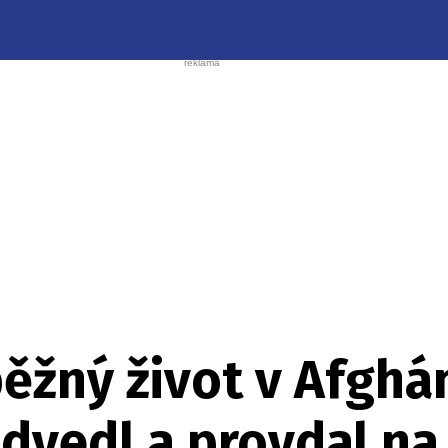
ěžný život v Afghá
dvedl a provdal na 