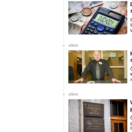
včera
včera