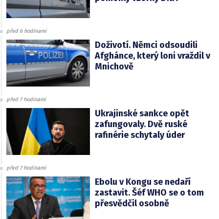
před 6 hodinami
Doživotí. Němci odsoudili
Afghánce, který loni vraždil v
Mnichově
před 7 hodinami
Ukrajinské sankce opět
zafungovaly. Dvě ruské
rafinérie schytaly úder
před 7 hodinami
Ebolu v Kongu se nedaří
zastavit. Šéf WHO se o tom
přesvědčil osobně