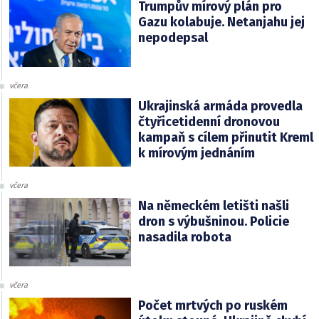
Trumpův mírový plán pro
Gazu kolabuje. Netanjahu jej
nepodepsal
včera
Ukrajinská armáda provedla
čtyřicetidenní dronovou
kampaň s cílem přinutit Kreml
k mírovým jednáním
včera
Na německém letišti našli
dron s výbušninou. Policie
nasadila robota
včera
Počet mrtvých po ruském