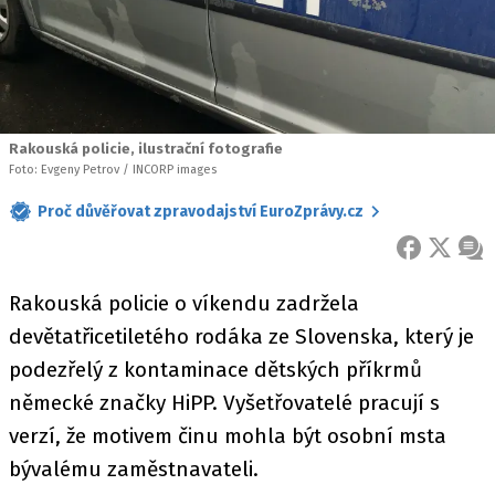
Rakouská policie, ilustrační fotografie
Foto: Evgeny Petrov / INCORP images
Proč důvěřovat zpravodajství EuroZprávy.cz
FACEBOOK
X
ZPR
Rakouská policie o víkendu zadržela
devětatřicetiletého rodáka ze Slovenska, který je
podezřelý z kontaminace dětských příkrmů
německé značky HiPP. Vyšetřovatelé pracují s
verzí, že motivem činu mohla být osobní msta
bývalému zaměstnavateli.