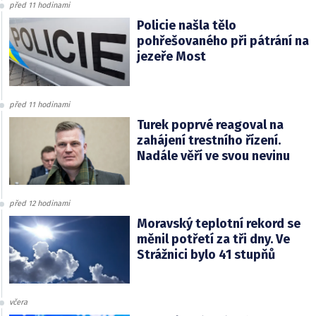
před 11 hodinami
Policie našla tělo
pohřešovaného při pátrání na
jezeře Most
před 11 hodinami
Turek poprvé reagoval na
zahájení trestního řízení.
Nadále věří ve svou nevinu
před 12 hodinami
Moravský teplotní rekord se
měnil potřetí za tři dny. Ve
Strážnici bylo 41 stupňů
včera