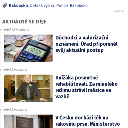
Rakousko
,
Dětská výživa
,
Policie Rakousko
AKTUÁLNĚ SE DĚJE
před 48 minutami
Důchodci a valorizační
oznámení. Úřad připomněl
svůj aktuální postup
před 2 hodinami
Knížáka posmrtně
rehabilitovali. Za minulého
režimu strávil měsíce ve
vazbě
před 2 hodinami
V Česku dochází lék na
rakovinu prsu. Ministerstvo