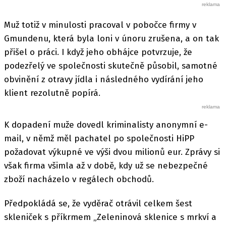
Muž totiž v minulosti pracoval v pobočce firmy v
Gmundenu, která byla loni v únoru zrušena, a on tak
přišel o práci. I když jeho obhájce potvrzuje, že
podezřelý ve společnosti skutečně působil, samotné
obvinění z otravy jídla i následného vydírání jeho
klient rezolutně popírá.
K dopadení muže dovedl kriminalisty anonymní e-
mail, v němž měl pachatel po společnosti HiPP
požadovat výkupné ve výši dvou milionů eur. Zprávy si
však firma všimla až v době, kdy už se nebezpečné
zboží nacházelo v regálech obchodů.
Předpokládá se, že vyděrač otrávil celkem šest
skleniček s příkrmem „Zeleninová sklenice s mrkví a