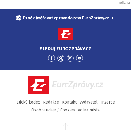
Proč důvěřovat zpravodajství EuroZprávy.cz
SLEDUJ EUROZPRÁVY.CZ
Přejít
Přejít
Přejít
Přejít
na
na
na
na
Facebook
Twitter
Instagram
YouTube
EuroZprávy.cz
Etický kodex
Redakce
Kontakt
Vydavatel
Inzerce
Osobní údaje / Cookies
Volná místa
Přejít
na