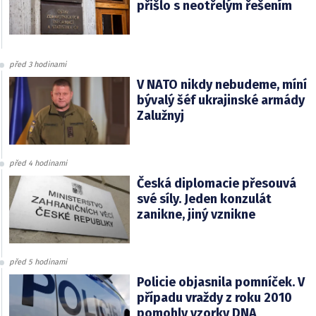
přišlo s neotřelým řešením
před 3 hodinami
V NATO nikdy nebudeme, míní
bývalý šéf ukrajinské armády
Zalužnyj
před 4 hodinami
Česká diplomacie přesouvá
své síly. Jeden konzulát
zanikne, jiný vznikne
před 5 hodinami
Policie objasnila pomníček. V
případu vraždy z roku 2010
pomohly vzorky DNA