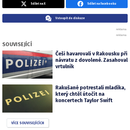
Sdílet na X
Sdílet na Facebooku
Vstoupit do diskuze
SOUVISEJÍCÍ
Češi havarovali v Rakousku při
návratu z dovolené. Zasahoval
vrtulník
Rakušané potrestali mladíka,
který chtěl útočit na
koncertech Taylor Swift
VÍCE SOUVISEJÍCÍCH