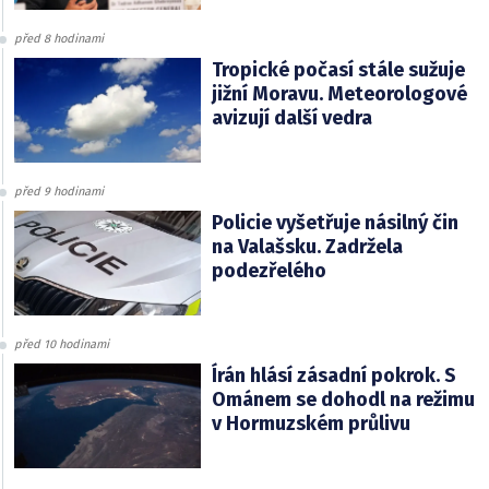
před 8 hodinami
Tropické počasí stále sužuje
jižní Moravu. Meteorologové
avizují další vedra
před 9 hodinami
Policie vyšetřuje násilný čin
na Valašsku. Zadržela
podezřelého
před 10 hodinami
Írán hlásí zásadní pokrok. S
Ománem se dohodl na režimu
v Hormuzském průlivu