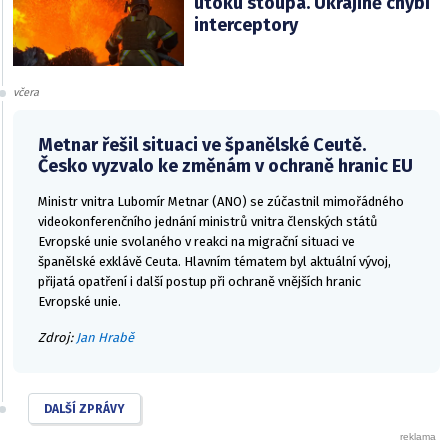
útoku stoupá. Ukrajině chybí
interceptory
včera
Metnar řešil situaci ve španělské Ceutě.
Česko vyzvalo ke změnám v ochraně hranic EU
Ministr vnitra Lubomír Metnar (ANO) se zúčastnil mimořádného
videokonferenčního jednání ministrů vnitra členských států
Evropské unie svolaného v reakci na migrační situaci ve
španělské exklávě Ceuta. Hlavním tématem byl aktuální vývoj,
přijatá opatření i další postup při ochraně vnějších hranic
Evropské unie.
Zdroj:
Jan Hrabě
DALŠÍ ZPRÁVY