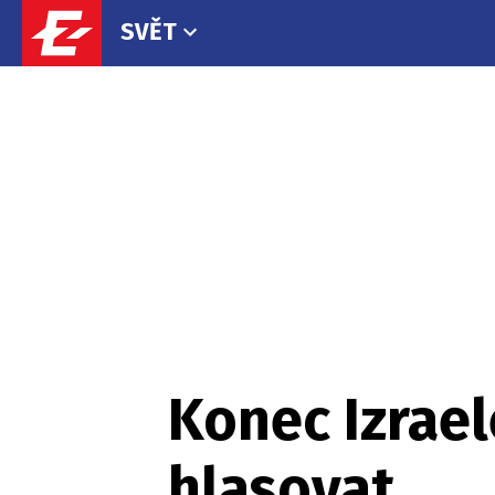
SVĚT
Konec Izrael
hlasovat