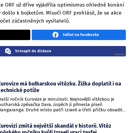
ice ORF už dříve vyjádřila optimismus ohledně konání
by došlo k bojkotům. Mluvčí ORF prohlásil, že se akce
očet zúčastněných vysílatelů.
Sdílet na Facebooku
Vstoupit do diskuze
Eurovize má bulharskou vítězku. Žižka doplatil i na
technické potíže
Další ročník Eurovize je minulostí. Nejnovější vítězkou je
bulharská zpěvačka Dara, úspěch jí přinesla píseň
Bangaranga. Druhé místo patří Izraeli a třetí příčku obsadil
zástupce Rumunska. Zastoupení ve finále mělo i Česko.
Daniel Žižka se potýkal s technickými problémy, nakonec
Eurovizí zmítá největší skandál v historii. Vítěz
skončil šestnáctý.
loňského ročníku kvůli Izraeli vrací trofej