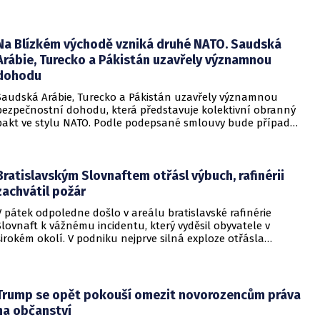
Russian odhalila, že od roku 2024 bylo identifikováno k
zabavení nebo již přímo zkonfiskováno přes 34 tisíc domů a
bytů.
Na Blízkém východě vzniká druhé NATO. Saudská
Arábie, Turecko a Pákistán uzavřely významnou
dohodu
Saudská Arábie, Turecko a Pákistán uzavřely významnou
bezpečnostní dohodu, která představuje kolektivní obranný
pakt ve stylu NATO. Podle podepsané smlouvy bude případný
útok na některou z těchto tří zemí považován za útok na
všechny členy aliance, což má posílit odstrašující sílu v
regionu.
Bratislavským Slovnaftem otřásl výbuch, rafinérii
zachvátil požár
V pátek odpoledne došlo v areálu bratislavské rafinérie
Slovnaft k vážnému incidentu, který vyděsil obyvatele v
širokém okolí. V podniku nejprve silná exploze otřásla
budovami a následně vypukl rozsáhlý požár.
Trump se opět pokouší omezit novorozencům práva
na občanství