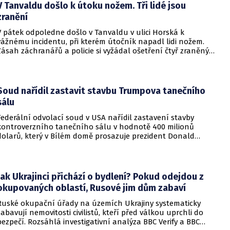
rukojmími za prezidenta Jimmyho Cartera.
V Tanvaldu došlo k útoku nožem. Tři lidé jsou
zranění
V pátek odpoledne došlo v Tanvaldu v ulici Horská k
vážnému incidentu, při kterém útočník napadl lidi nožem.
Zásah záchranářů a policie si vyžádal ošetření čtyř zraněných
osob, přičemž tři z nich utrpěly těžká poranění.
Soud nařídil zastavit stavbu Trumpova tanečního
sálu
Federální odvolací soud v USA nařídil zastavení stavby
kontroverzního tanečního sálu v hodnotě 400 milionů
dolarů, který v Bílém domě prosazuje prezident Donald
Trump. Páteční rozhodnutí představuje vážnou překážku pro
administrativu a otevírá cestu k právní bitvě před Nejvyšším
soudem.
Jak Ukrajinci přichází o bydlení? Pokud odejdou z
okupovaných oblastí, Rusové jim dům zabaví
Ruské okupační úřady na územích Ukrajiny systematicky
zabavují nemovitosti civilistů, kteří před válkou uprchli do
bezpečí. Rozsáhlá investigativní analýza BBC Verify a BBC