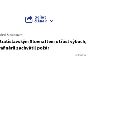
Sdílet
článek
před 5 hodinami
Bratislavským Slovnaftem otřásl výbuch,
rafinérii zachvátil požár