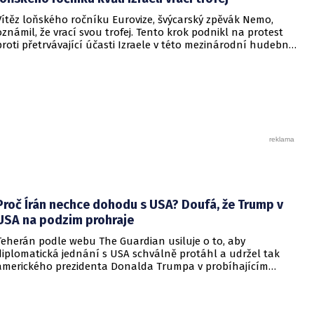
Vítěz loňského ročníku Eurovize, švýcarský zpěvák Nemo,
oznámil, že vrací svou trofej. Tento krok podnikl na protest
proti přetrvávající účasti Izraele v této mezinárodní hudební
soutěži. Šestadvacetiletý umělec, který je nebinární osobou,
uvedl, že vnímá jasný rozpor mezi izraelskou účastí a ideály
"jednoty, inkluze a důstojnosti", které se soutěž snaží
zastávat.
Proč Írán nechce dohodu s USA? Doufá, že Trump v
USA na podzim prohraje
Teherán podle webu The Guardian usiluje o to, aby
diplomatická jednání s USA schválně protáhl a udržel tak
amerického prezidenta Donalda Trumpa v probíhajícím
konfliktu až do podzimních voleb do Kongresu. Cílem íránské
strany je uštědřit americkému prezidentovi politickou ránu,
která by se mohla vyrovnat krizi s americkými teheránskými