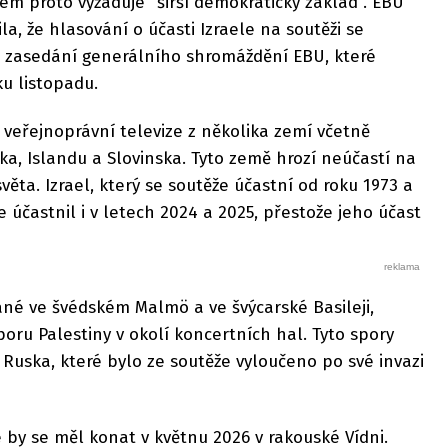
ém proto vyžaduje "širší demokratický základ". EBU
a, že hlasování o účasti Izraele na soutěži se
zasedání generálního shromáždění EBU, které
u listopadu.
 veřejnoprávní televize z několika zemí včetně
ka, Islandu a Slovinska. Tyto země hrozí neúčastí na
světa. Izrael, který se soutěže účastní od roku 1973 a
ize účastnil i v letech 2024 a 2025, přestože jeho účast
ané ve švédském Malmö a ve švýcarské Basileji,
oru Palestiny v okolí koncertních hal. Tyto spory
í Ruska, které bylo ze soutěže vyloučeno po své invazi
ze by se měl konat v květnu 2026 v rakouské Vídni.