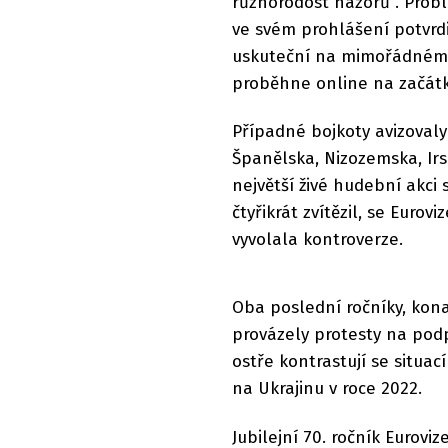
různorodost názorů". Probl
ve svém prohlášení potvrdil
uskuteční na mimořádném 
proběhne online na začátk
Případné bojkoty avizovaly
Španělska, Nizozemska, Irs
největší živé hudební akci 
čtyřikrát zvítězil, se Eurov
vyvolala kontroverze.
Oba poslední ročníky, kon
provázely protesty na podp
ostře kontrastují se situac
na Ukrajinu v roce 2022.
Jubilejní 70. ročník Eurovi