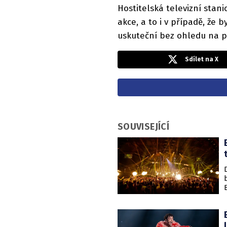
Hostitelská televizní stan
akce, a to i v případě, že 
uskuteční bez ohledu na p
Sdílet na X
SOUVISEJÍCÍ