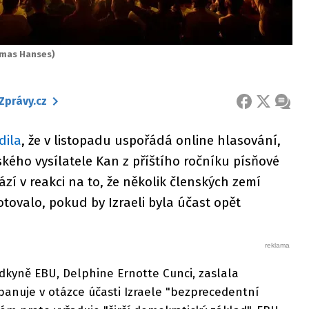
omas Hanses)
Zprávy.cz
FACEBOOK
X
ZPRÁ
dila
, že v listopadu uspořádá online hlasování,
ského vysílatele Kan z příštího ročníku písňové
ází v reakci na to, že několik členských zemí
kotovalo, pokud by Izraeli byla účast opět
dkyně EBU, Delphine Ernotte Cunci, zaslala
panuje v otázce účasti Izraele "bezprecedentní