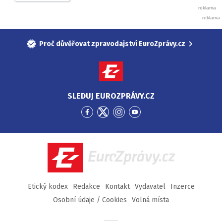
Proč důvěřovat zpravodajství EuroZprávy.cz
SLEDUJ EUROZPRÁVY.CZ
Přejít
Přejít
Přejít
Přejít
na
na
na
na
Facebook
Twitter
Instagram
YouTube
EuroZprávy.cz
Etický kodex
Redakce
Kontakt
Vydavatel
Inzerce
Osobní údaje / Cookies
Volná místa