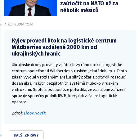
zaútočit na NATO už za
několik měsíců
7. srpna 2026 10:50
Kyjev provedl útok na logistické centrum
Wildberries vzdálené 2000 km od
ukrajinských hranic
Ukrajinské drony provedly v pátek brzy ráno útok na logistické
centrum společnosti Wildberries v ruském Jekatěrinburgu. Tento
zásah vyvolal v rozlehlém areálu silný požár a potvrdil rostoucí
dosah ukrajinských bezpilotních systémů hluboko v ruském
vnitrozemí. Společnost posléze potvrdila, že zasažené zařízení
spravuje společný podnik RWB, který řídí veškeré logistické
operace.
Zdroj:
Libor Novák
DALŠÍ ZPRÁVY