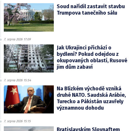
Soud nařídil zastavit stavbu
Trumpova tanečního sálu
7. srpna 2026 17:09
Jak Ukrajinci přichází o
bydlení? Pokud odejdou z
okupovaných oblastí, Rusové
jim dům zabaví
7. srpna 2026 15:54
Na Blízkém východě vzniká
druhé NATO. Saudská Arábie,
Turecko a Pákistán uzavřely
významnou dohodu
7. srpna 2026 15:15
Bratislavským Slovnaftem