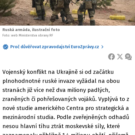
Ruská armáda, ilustrační foto
Foto: web Ministerstva obrany RF
Proč důvěřovat zpravodajství EuroZprávy.cz
FACEBOOK
X
ZPR
Vojenský konflikt na Ukrajině si od začátku
plnohodnotné ruské invaze vyžádal na obou
stranách již více než dva miliony padlých,
zraněných či pohřešovaných vojáků. Vyplývá to z
nové studie amerického Centra pro strategická a
mezinárodní studia. Podle zveřejněných odhadů
nesou hlavní tíhu ztrát moskevské síly, které