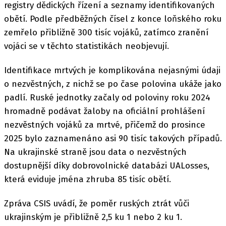
registry dědických řízení a seznamy identifikovaných
obětí. Podle předběžných čísel z konce loňského roku
zemřelo přibližně 300 tisíc vojáků, zatímco zranění
vojáci se v těchto statistikách neobjevují.
Identifikace mrtvých je komplikována nejasnými údaji
o nezvěstných, z nichž se po čase polovina ukáže jako
padlí. Ruské jednotky začaly od poloviny roku 2024
hromadně podávat žaloby na oficiální prohlášení
nezvěstných vojáků za mrtvé, přičemž do prosince
2025 bylo zaznamenáno asi 90 tisíc takových případů.
Na ukrajinské straně jsou data o nezvěstných
dostupnější díky dobrovolnické databázi UALosses,
která eviduje jména zhruba 85 tisíc obětí.
Zpráva CSIS uvádí, že poměr ruských ztrát vůči
ukrajinským je přibližně 2,5 ku 1 nebo 2 ku 1.