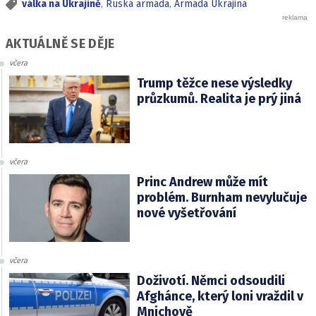
válka na Ukrajině
,
Ruská armáda
,
Armáda Ukrajina
AKTUÁLNĚ SE DĚJE
včera
Trump těžce nese výsledky
průzkumů. Realita je prý jiná
včera
Princ Andrew může mít
problém. Burnham nevylučuje
nové vyšetřování
včera
Doživotí. Němci odsoudili
Afghánce, který loni vraždil v
Mnichově