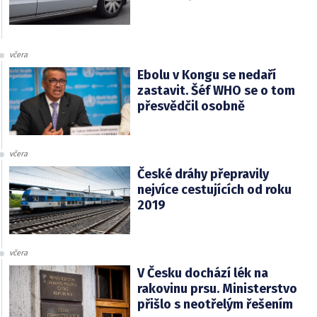
včera
Ebolu v Kongu se nedaří
zastavit. Šéf WHO se o tom
přesvědčil osobně
včera
České dráhy přepravily
nejvíce cestujících od roku
2019
včera
V Česku dochází lék na
rakovinu prsu. Ministerstvo
přišlo s neotřelým řešením