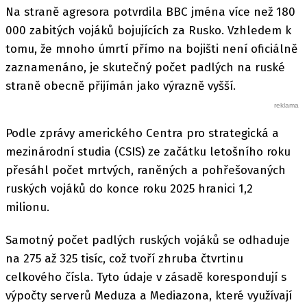
Na straně agresora potvrdila BBC jména více než 180
000 zabitých vojáků bojujících za Rusko. Vzhledem k
tomu, že mnoho úmrtí přímo na bojišti není oficiálně
zaznamenáno, je skutečný počet padlých na ruské
straně obecně přijímán jako výrazně vyšší.
Podle zprávy amerického Centra pro strategická a
mezinárodní studia (CSIS) ze začátku letošního roku
přesáhl počet mrtvých, raněných a pohřešovaných
ruských vojáků do konce roku 2025 hranici 1,2
milionu.
Samotný počet padlých ruských vojáků se odhaduje
na 275 až 325 tisíc, což tvoří zhruba čtvrtinu
celkového čísla. Tyto údaje v zásadě korespondují s
výpočty serverů Meduza a Mediazona, které využívají