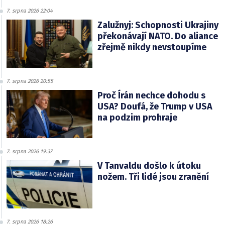
7. srpna 2026 22:04
Zalužnyj: Schopnosti Ukrajiny
překonávají NATO. Do aliance
zřejmě nikdy nevstoupíme
7. srpna 2026 20:55
Proč Írán nechce dohodu s
USA? Doufá, že Trump v USA
na podzim prohraje
7. srpna 2026 19:37
V Tanvaldu došlo k útoku
nožem. Tři lidé jsou zranění
7. srpna 2026 18:26