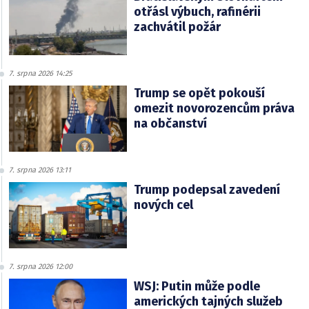
otřásl výbuch, rafinérii
zachvátil požár
7. srpna 2026 14:25
Trump se opět pokouší
omezit novorozencům práva
na občanství
7. srpna 2026 13:11
Trump podepsal zavedení
nových cel
7. srpna 2026 12:00
WSJ: Putin může podle
amerických tajných služeb