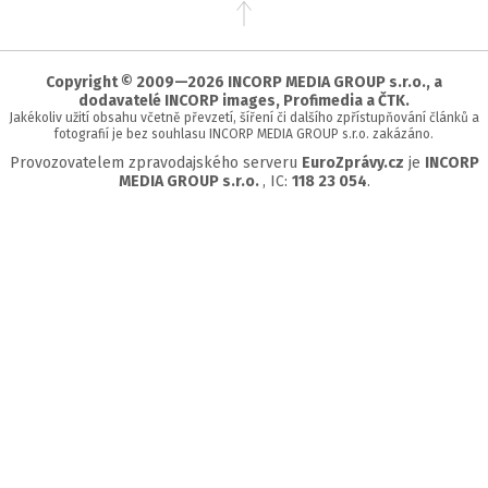
Přejít
na
začátek
stránky
Copyright © 2009—2026 INCORP MEDIA GROUP s.r.o., a
dodavatelé INCORP images, Profimedia a ČTK.
Jakékoliv užití obsahu včetně převzetí, šíření či dalšího zpřístupňování článků a
fotografií je bez souhlasu INCORP MEDIA GROUP s.r.o. zakázáno.
Provozovatelem zpravodajského serveru
EuroZprávy.cz
je
INCORP
MEDIA GROUP s.r.o.
, IC:
118 23 054
.