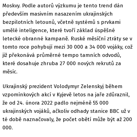
Moskvy. Podle autorů výzkumu je tento trend dán
především masivním nasazením ukrajinských
bezpilotních letounů, včetně systémů s prvkami
umělé inteligence, které tvoří základ úspěšné
letecké obranné kampaně. Ruské měsíční ztráty se v
tomto roce pohybují mezi 30 000 a 34 000 vojáky, což
již překonává průměrné tempo tamních odvodů,
které dosahuje zhruba 27 000 nových rekrutů za
měsíc.
Ukrajinský prezident Volodymyr Zelenskyj během
vzpomínkových akcí v Kyjevě letos na jaře zdůraznil,
že od 24. února 2022 padlo nejméně 55 000
ukrajinských vojáků, ačkoliv odhady stanice BBC už v
té době naznačovaly, že počet obětí může být až 200
000.