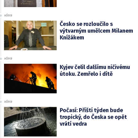
včera
Česko se rozloučilo s
výtvarným umělcem Milanem
Knížákem
včera
Kyjev čelil dalšímu ničivému
útoku. Zemřelo i dítě
včera
Počasí: Příští týden bude
tropický, do Česka se opět
vrátí vedra