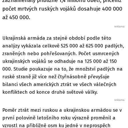
zaznamenaly přibližně 1,4 milionu obětí, přičemž
počet mrtvých ruských vojáků dosahuje 400 000
až 450 000.
Ukrajinská armáda za stejné období podle této
analýzy vykázala celkově 525 000 až 625 000 padlých,
zraněných nebo pohřešovaných. Počet usmrcených
ukrajinských vojáků se odhaduje na 125 000 až 150
000. Studie poukazuje na to, že množství padlých na
ruské straně již více než čtyřnásobně převyšuje
bilanci všech amerických ztrát ve všech válečných
konfliktech od konce druhé světové války.
Poměr ztrát mezi ruskou a ukrajinskou armádou se v
první polovině letošního roku výrazně proměnil a
vzrostl na přibližně osm ku jedné v neprospěch