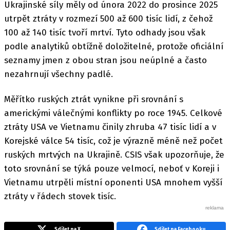
Ukrajinské síly měly od února 2022 do prosince 2025
utrpět ztráty v rozmezí 500 až 600 tisíc lidí, z čehož
100 až 140 tisíc tvoří mrtví. Tyto odhady jsou však
podle analytiků obtížně doložitelné, protože oficiální
seznamy jmen z obou stran jsou neúplné a často
nezahrnují všechny padlé.
Měřítko ruských ztrát vynikne při srovnání s
americkými válečnými konflikty po roce 1945. Celkové
ztráty USA ve Vietnamu činily zhruba 47 tisíc lidí a v
Korejské válce 54 tisíc, což je výrazně méně než počet
ruských mrtvých na Ukrajině. CSIS však upozorňuje, že
toto srovnání se týká pouze velmocí, neboť v Koreji i
Vietnamu utrpěli místní oponenti USA mnohem vyšší
ztráty v řádech stovek tisíc.
Sdílet na X
Sdílet na Facebooku