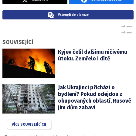
Vstoupit do diskuze
SOUVISEJÍCÍ
Kyjev čelil dalšímu ničivému
útoku. Zemřelo i dítě
Jak Ukrajinci přichází o
bydlení? Pokud odejdou z
okupovaných oblastí, Rusové
jim dům zabaví
VÍCE SOUVISEJÍCÍCH