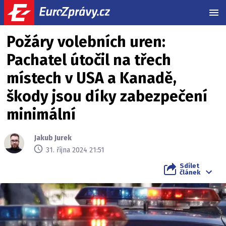
MEN
Požáry volebních uren:
Pachatel útočil na třech
místech v USA a Kanadě,
škody jsou díky zabezpečení
minimální
Jakub Jurek
31. října 2024 21:51
Sdílet
článek