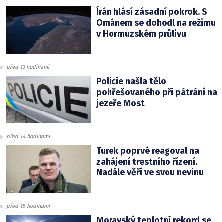
Írán hlásí zásadní pokrok. S
Ománem se dohodl na režimu
v Hormuzském průlivu
před 13 hodinami
Policie našla tělo
pohřešovaného při pátrání na
jezeře Most
před 14 hodinami
Turek poprvé reagoval na
zahájení trestního řízení.
Nadále věří ve svou nevinu
před 15 hodinami
Moravský teplotní rekord se