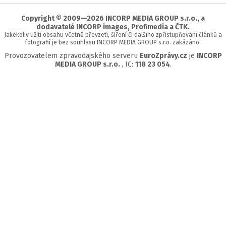
stránky
Copyright © 2009—2026 INCORP MEDIA GROUP s.r.o., a
dodavatelé INCORP images, Profimedia a ČTK.
Jakékoliv užití obsahu včetně převzetí, šíření či dalšího zpřístupňování článků a
fotografií je bez souhlasu INCORP MEDIA GROUP s.r.o. zakázáno.
Provozovatelem zpravodajského serveru
EuroZprávy.cz
je
INCORP
MEDIA GROUP s.r.o.
, IC:
118 23 054
.