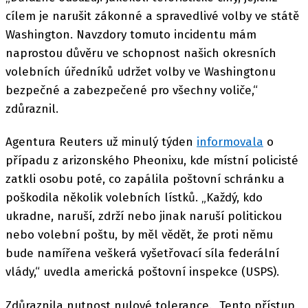
cílem je narušit zákonné a spravedlivé volby ve státě
Washington. Navzdory tomuto incidentu mám
naprostou důvěru ve schopnost našich okresních
volebních úředníků udržet volby ve Washingtonu
bezpečné a zabezpečené pro všechny voliče,“
zdůraznil.
Agentura Reuters už minulý týden
informovala
o
případu z arizonského Pheonixu, kde místní policisté
zatkli osobu poté, co zapálila poštovní schránku a
poškodila několik volebních lístků. „Každý, kdo
ukradne, naruší, zdrží nebo jinak naruší politickou
nebo volební poštu, by měl vědět, že proti němu
bude namířena veškerá vyšetřovací síla federální
vlády,“ uvedla americká poštovní inspekce (USPS).
Zdůraznila nutnost nulové tolerance. „Tento přístup