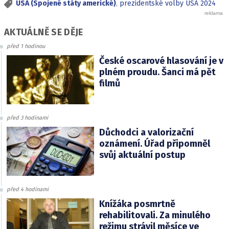
USA (Spojené státy americké)
,
prezidentské volby USA 2024
AKTUÁLNĚ SE DĚJE
před 1 hodinou
České oscarové hlasování je v
plném proudu. Šanci má pět
filmů
před 3 hodinami
Důchodci a valorizační
oznámení. Úřad připomněl
svůj aktuální postup
před 4 hodinami
Knížáka posmrtně
rehabilitovali. Za minulého
režimu strávil měsíce ve