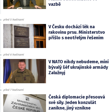
vazbě
před 5 hodinami
V Česku dochází lék na
rakovinu prsu. Ministerstvo
přišlo s neotřelým řešením
před 6 hodinami
V NATO nikdy nebudeme, míní
bývalý šéf ukrajinské armády
Zalužnyj
před 7 hodinami
Česká diplomacie přesouvá
své síly. Jeden konzulát
zanikne, jiný vznikne