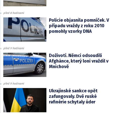
před 8 hodinami
Policie objasnila pomníček. V
případu vraždy z roku 2010
pomohly vzorky DNA
před 9 hodinami
Doživotí. Němci odsoudili
Afghánce, který loni vraždil v
Mnichově
před 9 hodinami
Ukrajinské sankce opět
zafungovaly. Dvě ruské
rafinérie schytaly úder