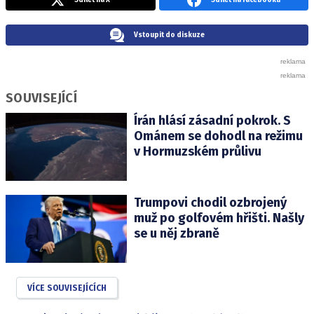
Sdílet na X
Sdílet na Facebooku
Vstoupit do diskuze
SOUVISEJÍCÍ
Írán hlásí zásadní pokrok. S
Ománem se dohodl na režimu
v Hormuzském průlivu
Trumpovi chodil ozbrojený
muž po golfovém hřišti. Našly
se u něj zbraně
VÍCE SOUVISEJÍCÍCH