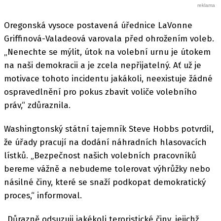
Oregonská vysoce postavená úřednice LaVonne
Griffinová-Valadeová varovala před ohrožením voleb.
„Nenechte se mýlit, útok na volební urnu je útokem
na naši demokracii a je zcela nepřijatelný. Ať už je
motivace tohoto incidentu jakákoli, neexistuje žádné
ospravedlnění pro pokus zbavit voliče volebního
práv,“ zdůraznila.
Washingtonský státní tajemník Steve Hobbs potvrdil,
že úřady pracují na dodání náhradních hlasovacích
lístků. „Bezpečnost našich volebních pracovníků
bereme vážně a nebudeme tolerovat výhrůžky nebo
násilné činy, které se snaží podkopat demokratický
proces,“ informoval.
„Důrazně odsuzuji jakékoli teroristické činy, jejichž