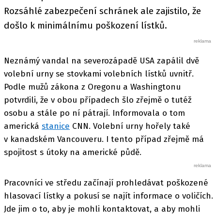
Rozsáhlé zabezpečení schránek ale zajistilo, že
došlo k minimálnímu poškození lístků.
Neznámý vandal na severozápadě USA zapálil dvě
volební urny se stovkami volebních lístků uvnitř.
Podle mužů zákona z Oregonu a Washingtonu
potvrdili, že v obou případech šlo zřejmě o tutéž
osobu a stále po ní pátrají. Informovala o tom
americká
stanice
CNN. Volební urny hořely také
v kanadském Vancouveru. I tento případ zřejmě má
spojitost s útoky na americké půdě.
Pracovníci ve středu začínají prohledávat poškozené
hlasovací lístky a pokusí se najít informace o voličích.
Jde jim o to, aby je mohli kontaktovat, a aby mohli