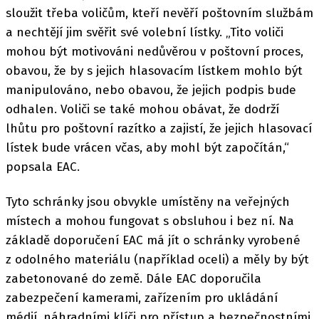
sloužit třeba voličům, kteří nevěří poštovním službám
a nechtějí jim svěřit své volební lístky. „Tito voliči
mohou být motivováni nedůvěrou v poštovní proces,
obavou, že by s jejich hlasovacím lístkem mohlo být
manipulováno, nebo obavou, že jejich podpis bude
odhalen. Voliči se také mohou obávat, že dodrží
lhůtu pro poštovní razítko a zajistí, že jejich hlasovací
lístek bude vrácen včas, aby mohl být započítán,“
popsala EAC.
Tyto schránky jsou obvykle umístěny na veřejných
místech a mohou fungovat s obsluhou i bez ní. Na
základě doporučení EAC má jít o schránky vyrobené
z odolného materiálu (například oceli) a měly by být
zabetonované do země. Dále EAC doporučila
zabezpečení kamerami, zařízením pro ukládání
médií, náhradními klíči pro přístup a bezpečnostními