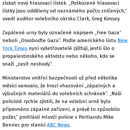
získat nový hlasovací lístek. „Poškozené hlasovací
lístky jsou odděleny od neznámého počtu zničených,“
uvedl auditor volebního okrsku Clark, Greg Kimsey.
Zapálené urny byly označené nápisem „Free Gaza“
neboli „Osvoboďte Gazu“. Podle amerického listu
New
York Times
nyní vyšetřovatelé zjišťují, jestli šlo o
propalestinského aktivistu nebo někoho, kdo se
snaží „zasít neshody“.
Ministerstvo vnitřní bezpečnosti už před několika
měsíci varovalo, že hrozí vhazování „zápalných a
výbušných materiálů do volebních schránek“. „Naši
policisté rychle zjistili, že na volební urně bylo
připevněno zápalné zařízení, a právě to způsobilo
požár,“ prohlásil mluvčí policie v Portlandu Mike
Benner pro stanici
ABC News
.