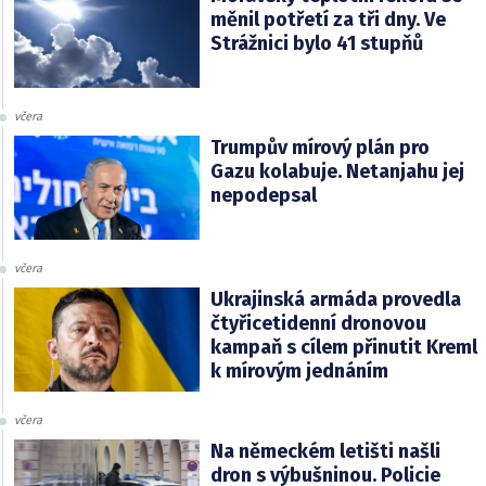
měnil potřetí za tři dny. Ve
Strážnici bylo 41 stupňů
včera
Trumpův mírový plán pro
Gazu kolabuje. Netanjahu jej
nepodepsal
včera
Ukrajinská armáda provedla
čtyřicetidenní dronovou
kampaň s cílem přinutit Kreml
k mírovým jednáním
včera
Na německém letišti našli
dron s výbušninou. Policie