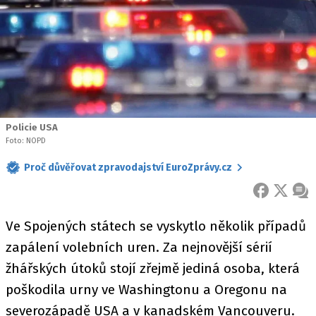
Policie USA
Foto: NOPD
Proč důvěřovat zpravodajství EuroZprávy.cz
FACEBOOK
X
ZPR
Ve Spojených státech se vyskytlo několik případů
zapálení volebních uren. Za nejnovější sérií
žhářských útoků stojí zřejmě jediná osoba, která
poškodila urny ve Washingtonu a Oregonu na
severozápadě USA a v kanadském Vancouveru.