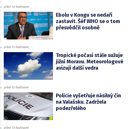
před 10 hodinami
Ebolu v Kongu se nedaří
zastavit. Šéf WHO se o tom
přesvědčil osobně
před 11 hodinami
Tropické počasí stále sužuje
jižní Moravu. Meteorologové
avizují další vedra
před 12 hodinami
Policie vyšetřuje násilný čin
na Valašsku. Zadržela
podezřelého
před 13 hodinami