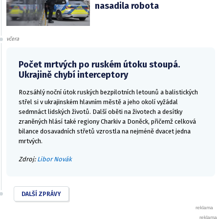
nasadila robota
včera
Počet mrtvých po ruském útoku stoupá.
Ukrajině chybí interceptory
Rozsáhlý noční útok ruských bezpilotních letounů a balistických
střel si v ukrajinském hlavním městě a jeho okolí vyžádal
sedmnáct lidských životů. Další oběti na životech a desítky
zraněných hlásí také regiony Charkiv a Doněck, přičemž celková
bilance dosavadních střetů vzrostla na nejméně dvacet jedna
mrtvých.
Zdroj:
Libor Novák
DALŠÍ ZPRÁVY