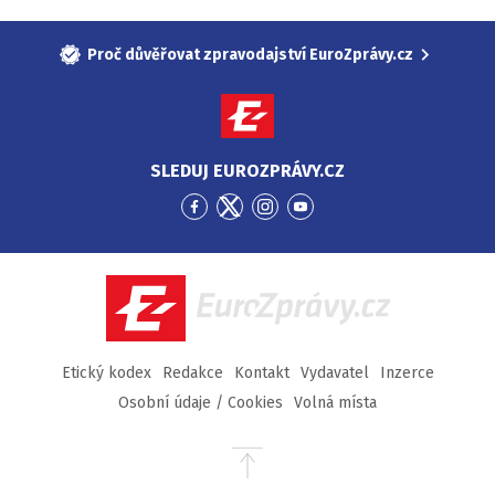
Proč důvěřovat zpravodajství EuroZprávy.cz
SLEDUJ EUROZPRÁVY.CZ
Přejít
Přejít
Přejít
Přejít
na
na
na
na
Facebook
Twitter
Instagram
YouTube
EuroZprávy.cz
Etický kodex
Redakce
Kontakt
Vydavatel
Inzerce
Osobní údaje / Cookies
Volná místa
Přejít
na
začátek