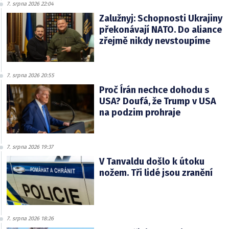
7. srpna 2026 22:04
Zalužnyj: Schopnosti Ukrajiny
překonávají NATO. Do aliance
zřejmě nikdy nevstoupíme
7. srpna 2026 20:55
Proč Írán nechce dohodu s
USA? Doufá, že Trump v USA
na podzim prohraje
7. srpna 2026 19:37
V Tanvaldu došlo k útoku
nožem. Tři lidé jsou zranění
7. srpna 2026 18:26