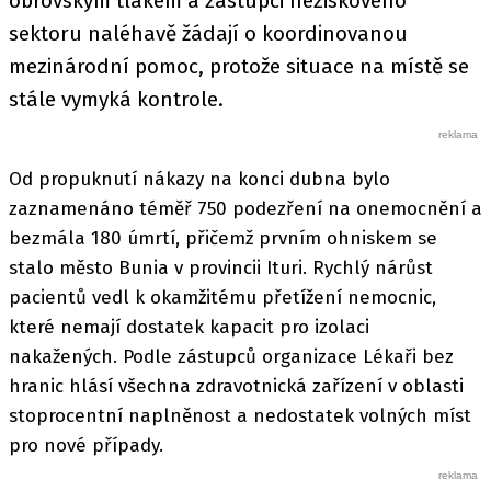
obrovským tlakem a zástupci neziskového
sektoru naléhavě žádají o koordinovanou
mezinárodní pomoc, protože situace na místě se
stále vymyká kontrole.
Od propuknutí nákazy na konci dubna bylo
zaznamenáno téměř 750 podezření na onemocnění a
bezmála 180 úmrtí, přičemž prvním ohniskem se
stalo město Bunia v provincii Ituri. Rychlý nárůst
pacientů vedl k okamžitému přetížení nemocnic,
které nemají dostatek kapacit pro izolaci
nakažených. Podle zástupců organizace Lékaři bez
hranic hlásí všechna zdravotnická zařízení v oblasti
stoprocentní naplněnost a nedostatek volných míst
pro nové případy.