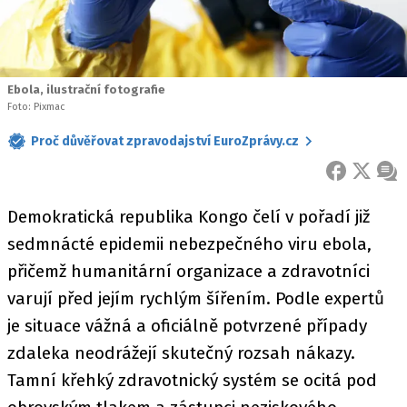
Ebola, ilustrační fotografie
Foto: Pixmac
Proč důvěřovat zpravodajství EuroZprávy.cz
FACEBOOK
X
ZPR
Demokratická republika Kongo čelí v pořadí již
sedmnácté epidemii nebezpečného viru ebola,
přičemž humanitární organizace a zdravotníci
varují před jejím rychlým šířením. Podle expertů
je situace vážná a oficiálně potvrzené případy
zdaleka neodrážejí skutečný rozsah nákazy.
Tamní křehký zdravotnický systém se ocitá pod