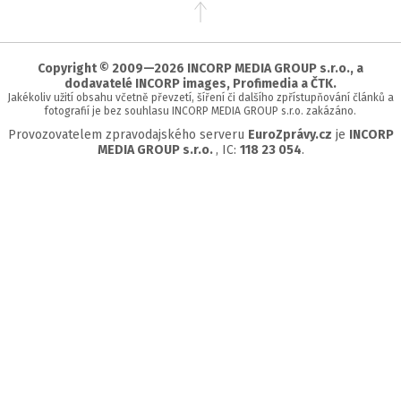
Přejít
na
začátek
stránky
Copyright © 2009—2026 INCORP MEDIA GROUP s.r.o., a
dodavatelé INCORP images, Profimedia a ČTK.
Jakékoliv užití obsahu včetně převzetí, šíření či dalšího zpřístupňování článků a
fotografií je bez souhlasu INCORP MEDIA GROUP s.r.o. zakázáno.
Provozovatelem zpravodajského serveru
EuroZprávy.cz
je
INCORP
MEDIA GROUP s.r.o.
, IC:
118 23 054
.