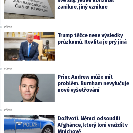
své síly. Jeden konzulát
zanikne, jiný vznikne
včera
Trump těžce nese výsledky
průzkumů. Realita je prý jiná
včera
Princ Andrew může mít
problém. Burnham nevylučuje
nové vyšetřování
včera
Doživotí. Němci odsoudili
Afghánce, který loni vraždil v
Mnichově