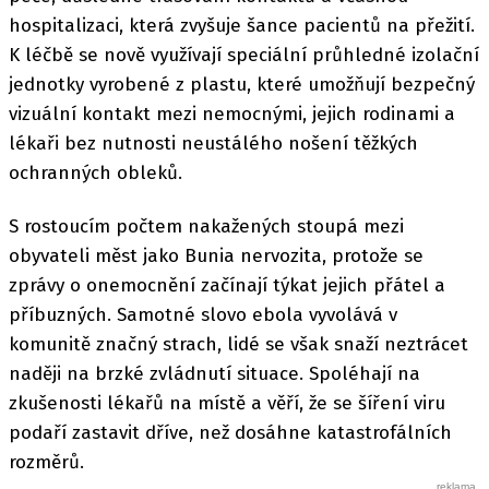
hospitalizaci, která zvyšuje šance pacientů na přežití.
K léčbě se nově využívají speciální průhledné izolační
jednotky vyrobené z plastu, které umožňují bezpečný
vizuální kontakt mezi nemocnými, jejich rodinami a
lékaři bez nutnosti neustálého nošení těžkých
ochranných obleků.
S rostoucím počtem nakažených stoupá mezi
obyvateli měst jako Bunia nervozita, protože se
zprávy o onemocnění začínají týkat jejich přátel a
příbuzných. Samotné slovo ebola vyvolává v
komunitě značný strach, lidé se však snaží neztrácet
naději na brzké zvládnutí situace. Spoléhají na
zkušenosti lékařů na místě a věří, že se šíření viru
podaří zastavit dříve, než dosáhne katastrofálních
rozměrů.