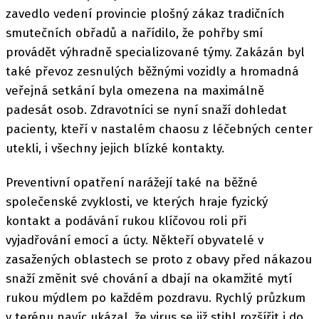
zavedlo vedení provincie plošný zákaz tradičních
smutečních obřadů a nařídilo, že pohřby smí
provádět výhradně specializované týmy. Zakázán byl
také převoz zesnulých běžnými vozidly a hromadná
veřejná setkání byla omezena na maximálně
padesát osob. Zdravotníci se nyní snaží dohledat
pacienty, kteří v nastalém chaosu z léčebných center
utekli, i všechny jejich blízké kontakty.
Preventivní opatření narážejí také na běžné
společenské zvyklosti, ve kterých hraje fyzický
kontakt a podávání rukou klíčovou roli při
vyjadřování emocí a úcty. Někteří obyvatelé v
zasažených oblastech se proto z obavy před nákazou
snaží změnit své chování a dbají na okamžité mytí
rukou mýdlem po každém pozdravu. Rychlý průzkum
v terénu navíc ukázal, že virus se již stihl rozšířit i do