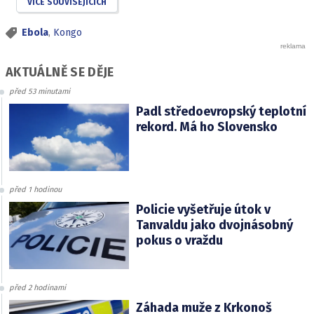
VÍCE SOUVISEJÍCÍCH
Ebola
,
Kongo
AKTUÁLNĚ SE DĚJE
před 53 minutami
Padl středoevropský teplotní
rekord. Má ho Slovensko
před 1 hodinou
Policie vyšetřuje útok v
Tanvaldu jako dvojnásobný
pokus o vraždu
před 2 hodinami
Záhada muže z Krkonoš