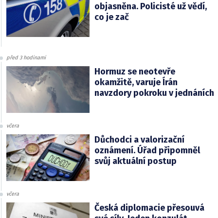
objasněna. Policisté už vědí,
co je zač
před 3 hodinami
Hormuz se neotevře
okamžitě, varuje Írán
navzdory pokroku v jednáních
včera
Důchodci a valorizační
oznámení. Úřad připomněl
svůj aktuální postup
včera
Česká diplomacie přesouvá