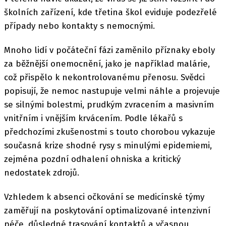
školních zařízení, kde třetina škol eviduje podezřelé
případy nebo kontakty s nemocnými.
Mnoho lidí v počáteční fázi zaměnilo příznaky eboly
za běžnější onemocnění, jako je například malárie,
což přispělo k nekontrolovanému přenosu. Svědci
popisují, že nemoc nastupuje velmi náhle a projevuje
se silnými bolestmi, prudkým zvracením a masivním
vnitřním i vnějším krvácením. Podle lékařů s
předchozími zkušenostmi s touto chorobou vykazuje
současná krize shodné rysy s minulými epidemiemi,
zejména pozdní odhalení ohniska a kritický
nedostatek zdrojů.
Vzhledem k absenci očkování se medicínské týmy
zaměřují na poskytování optimalizované intenzivní
péče, důsledné trasování kontaktů a včasnou