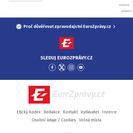
Proč důvěřovat zpravodajství EuroZprávy.cz
SLEDUJ EUROZPRÁVY.CZ
Přejít
Přejít
Přejít
Přejít
na
na
na
na
Facebook
Twitter
Instagram
YouTube
EuroZprávy.cz
Etický kodex
Redakce
Kontakt
Vydavatel
Inzerce
Osobní údaje / Cookies
Volná místa