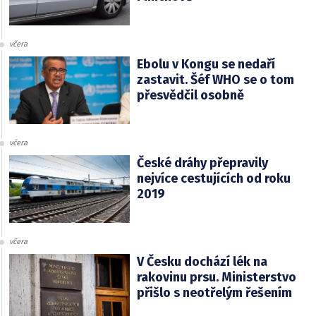
včera
Ebolu v Kongu se nedaří
zastavit. Šéf WHO se o tom
přesvědčil osobně
včera
České dráhy přepravily
nejvíce cestujících od roku
2019
včera
V Česku dochází lék na
rakovinu prsu. Ministerstvo
přišlo s neotřelým řešením