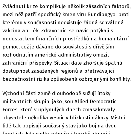
Zvládnutí krize komplikuje několik zásadních faktorů,
mezi něž patří specifický kmen viru Bundibugyo, proti
kterému v současnosti neexistuje žádná schválená
vakcína ani lék. Zdravotníci se navíc potýkají s
nedostatkem finančních prostředků na humanitární
pomoc, což je dáváno do souvislosti s dřívějším
rozhodnutím americké administrativy omezit
zahraniční příspěvky. Situaci dále zhoršuje špatná
dostupnost zasažených regionů a přetrvávající
bezpečnostní rizika způsobená ozbrojenými konflikty.
Východní části země dlouhodobě sužují útoky
militantních skupin, jako jsou Allied Democratic
Forces, které v uplynulých dnech zmasakrovaly
obyvatele několika vesnic v blízkosti nákazy. Místní
lidé tak popisují současný stav jako boj na dvou
frontách, kde vedle sebe čelí hrozbě zbraní i