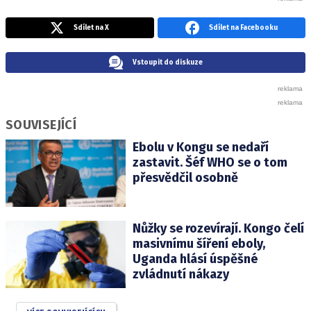
Sdílet na X
Sdílet na Facebooku
Vstoupit do diskuze
SOUVISEJÍCÍ
Ebolu v Kongu se nedaří
zastavit. Šéf WHO se o tom
přesvědčil osobně
Nůžky se rozevírají. Kongo čelí
masivnímu šíření eboly,
Uganda hlásí úspěšné
zvládnutí nákazy