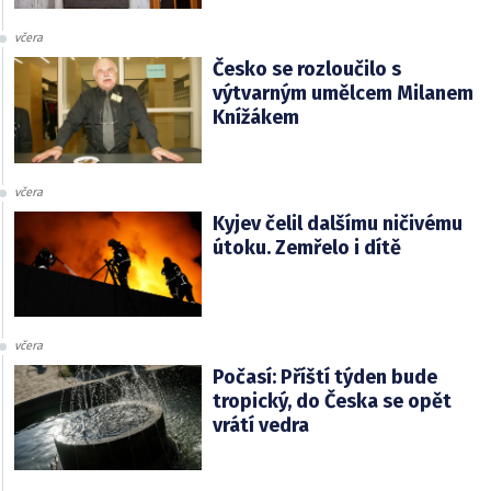
včera
Česko se rozloučilo s
výtvarným umělcem Milanem
Knížákem
včera
Kyjev čelil dalšímu ničivému
útoku. Zemřelo i dítě
včera
Počasí: Příští týden bude
tropický, do Česka se opět
vrátí vedra