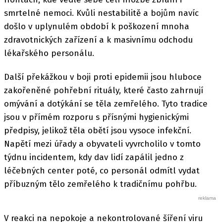
smrtelné nemoci. Kvůli nestabilitě a bojům navíc
došlo v uplynulém období k poškození mnoha
zdravotnických zařízení a k masivnímu odchodu
lékařského personálu.
Další překážkou v boji proti epidemii jsou hluboce
zakořeněné pohřební rituály, které často zahrnují
omývání a dotýkání se těla zemřelého. Tyto tradice
jsou v přímém rozporu s přísnými hygienickými
předpisy, jelikož těla obětí jsou vysoce infekční.
Napětí mezi úřady a obyvateli vyvrcholilo v tomto
týdnu incidentem, kdy dav lidí zapálil jedno z
léčebných center poté, co personál odmítl vydat
příbuzným tělo zemřelého k tradičnímu pohřbu.
V reakci na nepokoje a nekontrolované šíření viru