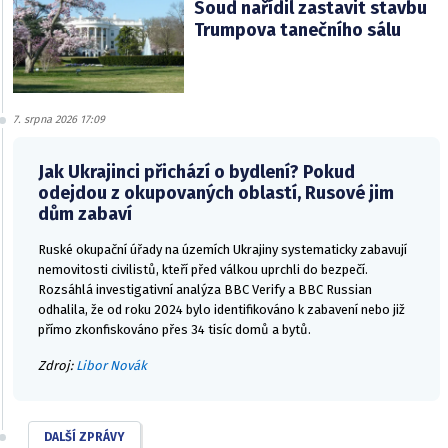
Soud nařídil zastavit stavbu
Trumpova tanečního sálu
7. srpna 2026 17:09
Jak Ukrajinci přichází o bydlení? Pokud
odejdou z okupovaných oblastí, Rusové jim
dům zabaví
Ruské okupační úřady na územích Ukrajiny systematicky zabavují
nemovitosti civilistů, kteří před válkou uprchli do bezpečí.
Rozsáhlá investigativní analýza BBC Verify a BBC Russian
odhalila, že od roku 2024 bylo identifikováno k zabavení nebo již
přímo zkonfiskováno přes 34 tisíc domů a bytů.
Zdroj:
Libor Novák
DALŠÍ ZPRÁVY