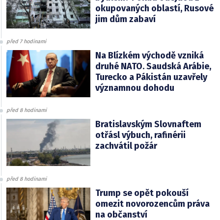
okupovaných oblastí, Rusové
jim dům zabaví
před 7 hodinami
Na Blízkém východě vzniká
druhé NATO. Saudská Arábie,
Turecko a Pákistán uzavřely
významnou dohodu
před 8 hodinami
Bratislavským Slovnaftem
otřásl výbuch, rafinérii
zachvátil požár
před 8 hodinami
Trump se opět pokouší
omezit novorozencům práva
na občanství