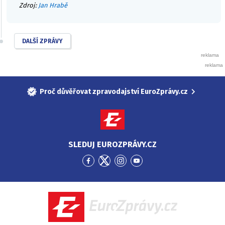
Zdroj:
Jan Hrabě
DALŠÍ ZPRÁVY
Proč důvěřovat zpravodajství EuroZprávy.cz
SLEDUJ EUROZPRÁVY.CZ
Přejít
Přejít
Přejít
Přejít
na
na
na
na
Facebook
Twitter
Instagram
YouTube
EuroZprávy.cz