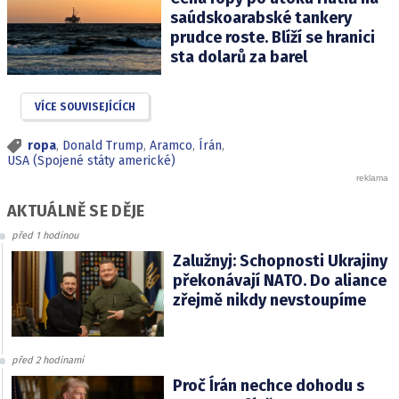
saúdskoarabské tankery
prudce roste. Blíží se hranici
sta dolarů za barel
VÍCE SOUVISEJÍCÍCH
ropa
,
Donald Trump
,
Aramco
,
Írán
,
USA (Spojené státy americké)
AKTUÁLNĚ SE DĚJE
před 1 hodinou
Zalužnyj: Schopnosti Ukrajiny
překonávají NATO. Do aliance
zřejmě nikdy nevstoupíme
před 2 hodinami
Proč Írán nechce dohodu s