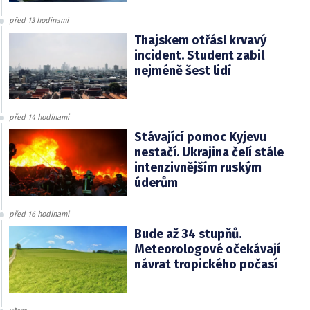
před 13 hodinami
Thajskem otřásl krvavý
incident. Student zabil
nejméně šest lidí
před 14 hodinami
Stávající pomoc Kyjevu
nestačí. Ukrajina čelí stále
intenzivnějším ruským
úderům
před 16 hodinami
Bude až 34 stupňů.
Meteorologové očekávají
návrat tropického počasí