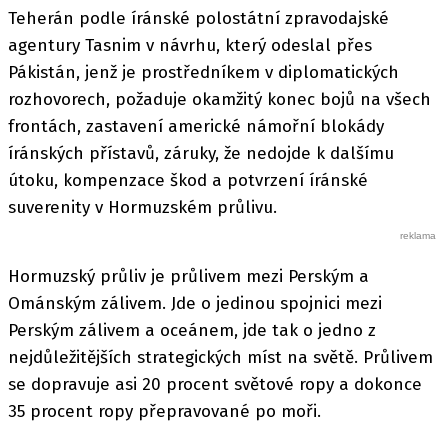
Teherán podle íránské polostátní zpravodajské
agentury Tasnim v návrhu, který odeslal přes
Pákistán, jenž je prostředníkem v diplomatických
rozhovorech, požaduje okamžitý konec bojů na všech
frontách, zastavení americké námořní blokády
íránských přístavů, záruky, že nedojde k dalšímu
útoku, kompenzace škod a potvrzení íránské
suverenity v Hormuzském průlivu.
Hormuzský průliv je průlivem mezi Perským a
Ománským zálivem. Jde o jedinou spojnici mezi
Perským zálivem a oceánem, jde tak o jedno z
nejdůležitějších strategických míst na světě. Průlivem
se dopravuje asi 20 procent světové ropy a dokonce
35 procent ropy přepravované po moři.