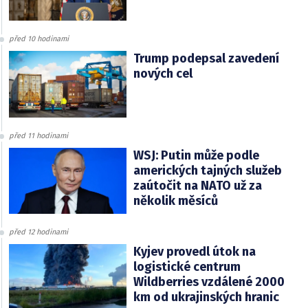
před 10 hodinami
Trump podepsal zavedení
nových cel
před 11 hodinami
WSJ: Putin může podle
amerických tajných služeb
zaútočit na NATO už za
několik měsíců
před 12 hodinami
Kyjev provedl útok na
logistické centrum
Wildberries vzdálené 2000
km od ukrajinských hranic