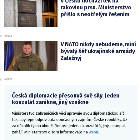
V Česku dochází lék na
rakovinu prsu. Ministerstvo
přišlo s neotřelým řešením
včera
V NATO nikdy nebudeme, míní
bývalý šéf ukrajinské armády
Zalužnyj
včera
Česká diplomacie přesouvá své síly. Jeden
konzulát zanikne, jiný vznikne
Ministerstvo zahraničních věcí upravuje svou diplomatickou síť
tak, aby lépe odpovídala současným zájmům České republiky. Už
za několik týdnu ukončí činnost jeden z konzulátů, jiný ji naopak
zahájí. Ministerstvo o tom informovalo na
webu
.