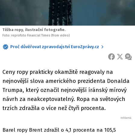
Těžba ropy, ilustrační fotografie.
Foto: reprofoto Financial Times (from video)
Proč důvěřovat zpravodajství EuroZprávy.cz
FACEBOOK
X
ZPR
Ceny ropy prakticky okamžitě reagovaly na
nejnovější slova amerického prezidenta Donalda
Trumpa, který označil nejnovější íránský mírový
návrh za neakceptovatelný. Ropa na světových
trzích zdražila o více než čtyři procenta.
Barel ropy Brent zdražil o 4,1 procenta na 105,5