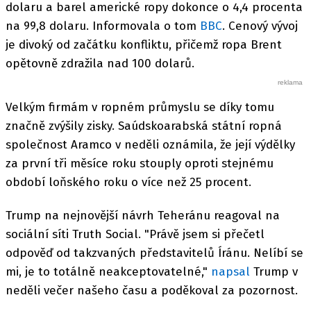
dolaru a barel americké ropy dokonce o 4,4 procenta
na 99,8 dolaru. Informovala o tom
BBC
. Cenový vývoj
je divoký od začátku konfliktu, přičemž ropa Brent
opětovně zdražila nad 100 dolarů.
Velkým firmám v ropném průmyslu se díky tomu
značně zvýšily zisky. Saúdskoarabská státní ropná
společnost Aramco v neděli oznámila, že její výdělky
za první tři měsíce roku stouply oproti stejnému
období loňského roku o více než 25 procent.
Trump na nejnovější návrh Teheránu reagoval na
sociální síti Truth Social. "Právě jsem si přečetl
odpověď od takzvaných představitelů Íránu. Nelíbí se
mi, je to totálně neakceptovatelné,"
napsal
Trump v
neděli večer našeho času a poděkoval za pozornost.