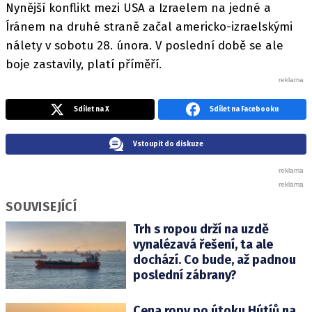
Nynější konflikt mezi USA a Izraelem na jedné a
Íránem na druhé straně začal americko-izraelskými
nálety v sobotu 28. února. V poslední době se ale
boje zastavily, platí příměří.
Sdílet na X
Sdílet na Facebooku
Vstoupit do diskuze
SOUVISEJÍCÍ
Trh s ropou drží na uzdě
vynalézavá řešení, ta ale
dochází. Co bude, až padnou
poslední zábrany?
Cena ropy po útoku Hútíů na