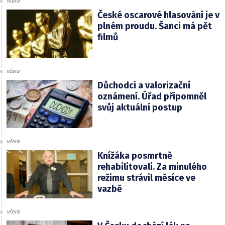
včera
České oscarové hlasování je v
plném proudu. Šanci má pět
filmů
včera
Důchodci a valorizační
oznámení. Úřad připomněl
svůj aktuální postup
včera
Knížáka posmrtně
rehabilitovali. Za minulého
režimu strávil měsíce ve
vazbě
včera