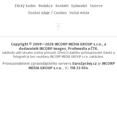
Etický kodex
Redakce
Kontakt
Vydavatel
Inzerce
Osobní údaje / Cookies
Volná místa
Přejít
na
začátek
stránky
Copyright © 2009—2026 INCORP MEDIA GROUP s.r.o., a
dodavatelé INCORP images, Profimedia a ČTK.
Jakékoliv užití obsahu včetně převzetí, šíření či dalšího zpřístupňování článků a
fotografií je bez souhlasu INCORP MEDIA GROUP s.r.o. zakázáno.
Provozovatelem zpravodajského serveru
EuroZprávy.cz
je
INCORP
MEDIA GROUP s.r.o.
, IC:
118 23 054
.