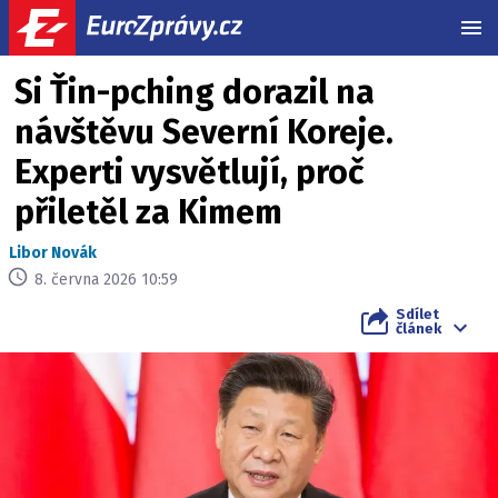
MEN
Si Ťin-pching dorazil na
návštěvu Severní Koreje.
Experti vysvětlují, proč
přiletěl za Kimem
Libor Novák
8. června 2026 10:59
Sdílet
článek