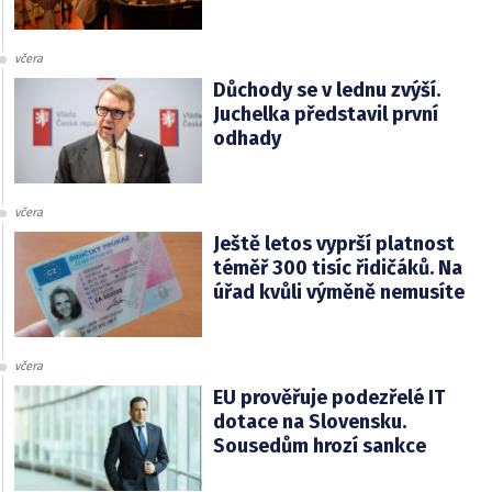
včera
Důchody se v lednu zvýší.
Juchelka představil první
odhady
včera
Ještě letos vyprší platnost
téměř 300 tisíc řidičáků. Na
úřad kvůli výměně nemusíte
včera
EU prověřuje podezřelé IT
dotace na Slovensku.
Sousedům hrozí sankce