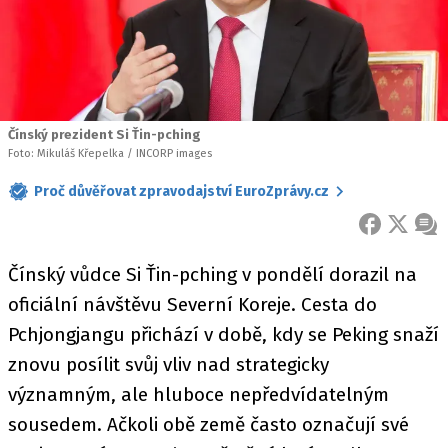
Čínský prezident Si Ťin-pching
Foto: Mikuláš Křepelka / INCORP images
Proč důvěřovat zpravodajství EuroZprávy.cz
FACEBOOK
X
ZPR
Čínský vůdce Si Ťin-pching v pondělí dorazil na
oficiální návštěvu Severní Koreje. Cesta do
Pchjongjangu přichází v době, kdy se Peking snaží
znovu posílit svůj vliv nad strategicky
významným, ale hluboce nepředvídatelným
sousedem. Ačkoli obě země často označují své