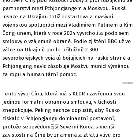
motivem Číny jsou rostoucí obavy z prohlubujícího se
partnerství mezi Pchjongjangem a Moskvou. Ruská
invaze na Ukrajinu totiž odstartovala masivní
vojenskou spolupráci mezi Vladimirem Putinem a Kim
Čong-unem, která v roce 2024 vyvrcholila podpisem
smlouvy o vzájemné obraně. Podle zjištění BBC už ve
válce na Ukrajině padlo přibližně 2 300
severokorejských vojáků bojujících na ruské straně a
Pchjongjang navíc zásobuje Moskvu municí výměnou
za ropu a humanitární pomoc.
Tento vývoj Čínu, která má s KLDR uzavřenou svou
jedinou formální obrannou smlouvu, v tichosti
znepokojuje. Peking nechce dopustit, aby Rusko
získalo v Pchjongjangu dominantní postavení,
protože sebevědomější Severní Korea s menší
závislostí na Číně by znamenala ztrátu vlivu pro