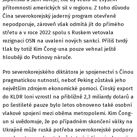
přítomnosti amerických sil v regionu. Z toho důvodu
Čína severokorejský jaderný program otevřeně
nepodporuje, zároveň však odmítá jít do přímého
střetu a v roce 2022 spolu s Ruskem vetovala
rezignaci OSN na uvalení nových sankcí. Příliš tvrdý
tlak by totiž Kim Čong-una pouze vehnal ještě
hlouběji do Putinovy náruče.
Pro severokorejského diktátora je spojenectví s Čínou
pragmatickou nutností, neboť Peking zůstává jeho
největším zdrojem ekonomické pomoci. Čínský export
do KLDR loni vzrostl na přibližně 2,3 miliardy dolarů a
po šestileté pauze bylo letos obnoveno také osobní
vlakové spojení mezi oběma metropolemi. Kim Čong-
un si uvědomuje, že po případném skončení války na
Ukrajině může ruská potřeba severokorejské podpory