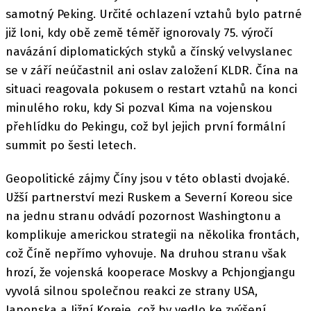
samotný Peking. Určité ochlazení vztahů bylo patrné
již loni, kdy obě země téměř ignorovaly 75. výročí
navázání diplomatických styků a čínský velvyslanec
se v září neúčastnil ani oslav založení KLDR. Čína na
situaci reagovala pokusem o restart vztahů na konci
minulého roku, kdy Si pozval Kima na vojenskou
přehlídku do Pekingu, což byl jejich první formální
summit po šesti letech.
Geopolitické zájmy Číny jsou v této oblasti dvojaké.
Užší partnerství mezi Ruskem a Severní Koreou sice
na jednu stranu odvádí pozornost Washingtonu a
komplikuje americkou strategii na několika frontách,
což Číně nepřímo vyhovuje. Na druhou stranu však
hrozí, že vojenská kooperace Moskvy a Pchjongjangu
vyvolá silnou společnou reakci ze strany USA,
Japonska a Jižní Koreje, což by vedlo ke zvýšení