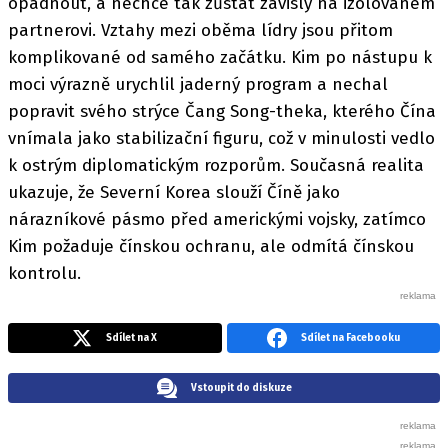
opadnout, a nechce tak zůstat závislý na izolovaném
partnerovi. Vztahy mezi oběma lídry jsou přitom
komplikované od samého začátku. Kim po nástupu k
moci výrazně urychlil jaderný program a nechal
popravit svého strýce Čang Song-theka, kterého Čína
vnímala jako stabilizační figuru, což v minulosti vedlo
k ostrým diplomatickým rozporům. Současná realita
ukazuje, že Severní Korea slouží Číně jako
nárazníkové pásmo před americkými vojsky, zatímco
Kim požaduje čínskou ochranu, ale odmítá čínskou
kontrolu.
Sdílet na X
Sdílet na Facebooku
Vstoupit do diskuze