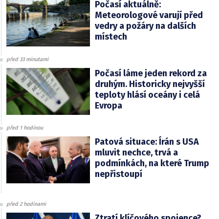
Počasí aktuálně:
Meteorologové varují před
vedry a požáry na dalších
místech
před 33 minutami
Počasí láme jeden rekord za
druhým. Historicky nejvyšší
teploty hlásí oceány i celá
Evropa
před 1 hodinou
Patová situace: Írán s USA
mluvit nechce, trvá a
podmínkách, na které Trump
nepřistoupí
před 2 hodinami
Ztratí klíčového spojence?