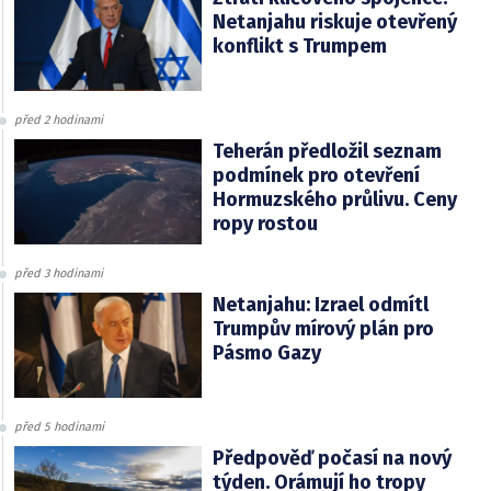
Netanjahu riskuje otevřený
konflikt s Trumpem
před 2 hodinami
Teherán předložil seznam
podmínek pro otevření
Hormuzského průlivu. Ceny
ropy rostou
před 3 hodinami
Netanjahu: Izrael odmítl
Trumpův mírový plán pro
Pásmo Gazy
před 5 hodinami
Předpověď počasí na nový
týden. Orámují ho tropy