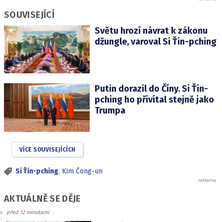
SOUVISEJÍCÍ
Světu hrozí návrat k zákonu
džungle, varoval Si Ťin-pching
Putin dorazil do Číny. Si Ťin-
pching ho přivítal stejně jako
Trumpa
VÍCE SOUVISEJÍCÍCH
Si Ťin-pching
,
Kim Čong-un
AKTUÁLNĚ SE DĚJE
před 12 minutami