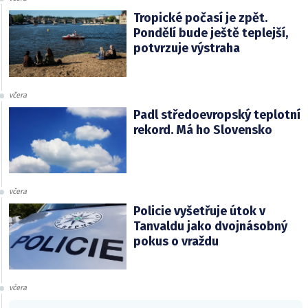
Tropické počasí je zpět.
Pondělí bude ještě teplejší,
potvrzuje výstraha
včera
Padl středoevropský teplotní
rekord. Má ho Slovensko
včera
Policie vyšetřuje útok v
Tanvaldu jako dvojnásobný
pokus o vraždu
včera