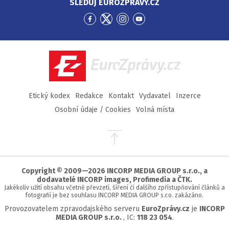
SLEDUJ EUROZPRÁVY.CZ
Přejít
Přejít
Přejít
Přejít
na
na
na
na
Facebook
Twitter
Instagram
YouTube
EuroZprávy.cz
Etický kodex
Redakce
Kontakt
Vydavatel
Inzerce
Osobní údaje / Cookies
Volná místa
Přejít
na
začátek
stránky
Copyright © 2009—2026 INCORP MEDIA GROUP s.r.o., a
dodavatelé INCORP images, Profimedia a ČTK.
Jakékoliv užití obsahu včetně převzetí, šíření či dalšího zpřístupňování článků a
fotografií je bez souhlasu INCORP MEDIA GROUP s.r.o. zakázáno.
Provozovatelem zpravodajského serveru
EuroZprávy.cz
je
INCORP
MEDIA GROUP s.r.o.
, IC:
118 23 054
.