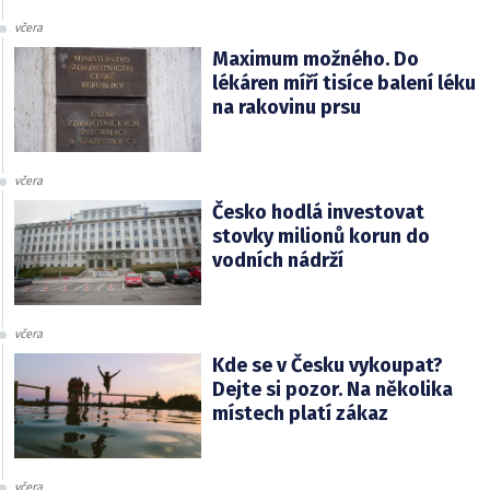
včera
Maximum možného. Do
lékáren míří tisíce balení léku
na rakovinu prsu
včera
Česko hodlá investovat
stovky milionů korun do
vodních nádrží
včera
Kde se v Česku vykoupat?
Dejte si pozor. Na několika
místech platí zákaz
včera