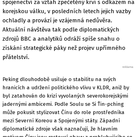
spojenectví za vztah zpečetěný krví s odkazem na
korejskou válku, v posledních letech jejich vazby
ochladly a provází je vzájemná nedůvěra.
Aktuální návštěva tak podle diplomatických
zdrojů BBC a analytiků odráží spíše snahu o
získání strategické páky než projev upřímného
přátelství.
Peking dlouhodobě usiluje o stabilitu na svých
hranicích a udržení politického vlivu v KLDR, aniž by
byl zatahován do krizí vyvolaných severokorejskými
jadernými ambicemi. Podle Soulu se Si Ťin-pching
může pokusit stylizovat Čínu do role prostředníka
mezi Severní Koreou a Spojenými státy. Západní
diplomatické zdroje však naznačují, že hlavním