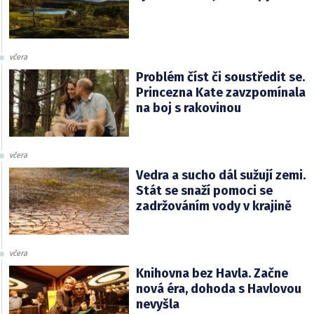
včera
Problém číst či soustředit se.
Princezna Kate zavzpomínala
na boj s rakovinou
včera
Vedra a sucho dál sužují zemi.
Stát se snaží pomoci se
zadržováním vody v krajině
včera
Knihovna bez Havla. Začne
nová éra, dohoda s Havlovou
nevyšla