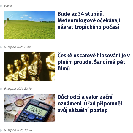
včera
Bude až 34 stupňů.
Meteorologové očekávají
návrat tropického počasí
6. srpna 2026 22:01
České oscarové hlasování je v
plném proudu. Šanci má pět
filmů
6. srpna 2026 20:10
Důchodci a valorizační
oznámení. Úřad připomněl
svůj aktuální postup
6. srpna 2026 18:56