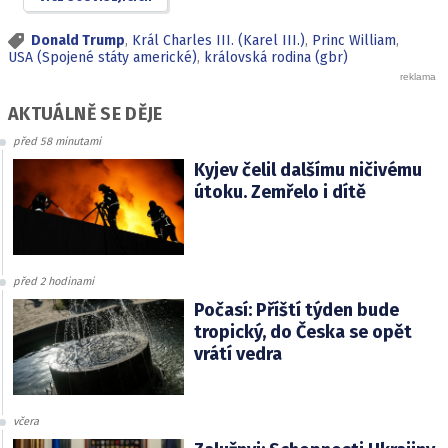
Donald Trump
,
Král Charles III. (Karel III.)
,
Princ William
,
USA (Spojené státy americké)
,
královská rodina (gbr)
AKTUÁLNĚ SE DĚJE
před 58 minutami
Kyjev čelil dalšímu ničivému
útoku. Zemřelo i dítě
před 2 hodinami
Počasí: Příští týden bude
tropický, do Česka se opět
vrátí vedra
včera