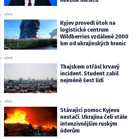
několik měsíců
včera
Kyjev provedl útok na
logistické centrum
Wildberries vzdálené 2000
km od ukrajinských hranic
včera
Thajskem otřásl krvavý
incident. Student zabil
nejméně šest lidí
včera
Stávající pomoc Kyjevu
nestačí. Ukrajina čelí stále
intenzivnějším ruským
úderům