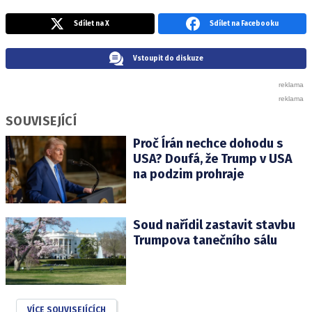
Sdílet na X
Sdílet na Facebooku
Vstoupit do diskuze
SOUVISEJÍCÍ
Proč Írán nechce dohodu s
USA? Doufá, že Trump v USA
na podzim prohraje
Soud nařídil zastavit stavbu
Trumpova tanečního sálu
VÍCE SOUVISEJÍCÍCH