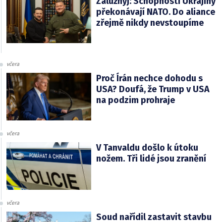
Zalužnyj: Schopnosti Ukrajiny
překonávají NATO. Do aliance
zřejmě nikdy nevstoupíme
včera
Proč Írán nechce dohodu s
USA? Doufá, že Trump v USA
na podzim prohraje
včera
V Tanvaldu došlo k útoku
nožem. Tři lidé jsou zranění
včera
Soud nařídil zastavit stavbu