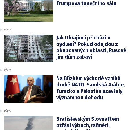
Trumpova tanečního sálu
včera
Jak Ukrajinci přichází o
bydlení? Pokud odejdou z
okupovaných oblastí, Rusové
jim dům zabaví
včera
Na Blízkém východě vzniká
druhé NATO. Saudská Arábie,
Turecko a Pákistán uzavřely
významnou dohodu
včera
Bratislavským Slovnaftem
otřásl výbuch, rafinérii