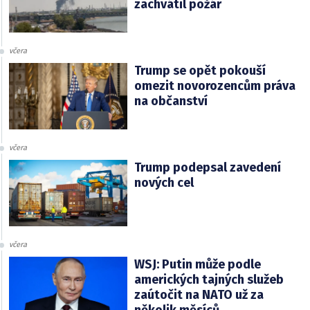
zachvátil požár
včera
Trump se opět pokouší
omezit novorozencům práva
na občanství
včera
Trump podepsal zavedení
nových cel
včera
WSJ: Putin může podle
amerických tajných služeb
zaútočit na NATO už za