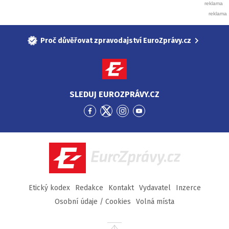
Proč důvěřovat zpravodajství EuroZprávy.cz
SLEDUJ EUROZPRÁVY.CZ
Přejít
Přejít
Přejít
Přejít
na
na
na
na
Facebook
Twitter
Instagram
YouTube
EuroZprávy.cz
Etický kodex
Redakce
Kontakt
Vydavatel
Inzerce
Osobní údaje / Cookies
Volná místa
Přejít