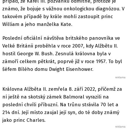
případ, že Karel III. pozvánku odmítne, protože je
známo, že bojuje s vážnou onkologickou diagnózou. V
takovém případě by krále mohli zastoupit princ
William a jeho manželka Kate.
Poslední oficiální návštěva britského panovníka ve
Velké Británii proběhla v roce 2007, kdy Alžbětu II.
hostil George W. Bush. Zesnulá královna byla v
zámoří celkem pětkrát, poprvé již v roce 1957. To byl
šéfem Bílého domu Dwight Eisenhower.
Královna Alžběta II. zemřela 8. září 2022, přičemž za
ní ještě na skotský zámek Balmoral vyrazili na
poslední chvíli příbuzní. Na trůnu strávila 70 let a
214 dní. Její místo zaujal její syn, do té doby známý
jako princ Charles.