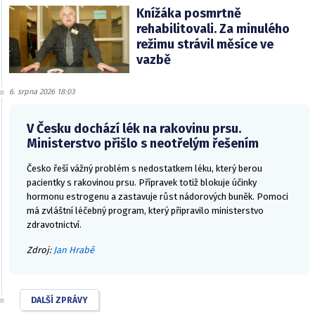
Knížáka posmrtně
rehabilitovali. Za minulého
režimu strávil měsíce ve
vazbě
6. srpna 2026 18:03
V Česku dochází lék na rakovinu prsu.
Ministerstvo přišlo s neotřelým řešením
Česko řeší vážný problém s nedostatkem léku, který berou
pacientky s rakovinou prsu. Přípravek totiž blokuje účinky
hormonu estrogenu a zastavuje růst nádorových buněk. Pomoci
má zvláštní léčebný program, který připravilo ministerstvo
zdravotnictví.
Zdroj:
Jan Hrabě
DALŠÍ ZPRÁVY