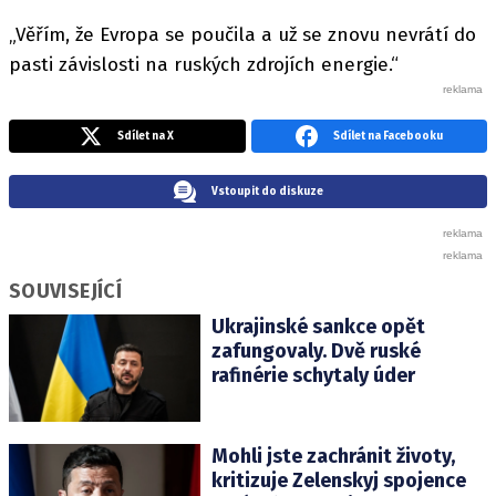
„Věřím, že Evropa se poučila a už se znovu nevrátí do
pasti závislosti na ruských zdrojích energie.“
Sdílet na X
Sdílet na Facebooku
Vstoupit do diskuze
SOUVISEJÍCÍ
Ukrajinské sankce opět
zafungovaly. Dvě ruské
rafinérie schytaly úder
Mohli jste zachránit životy,
kritizuje Zelenskyj spojence