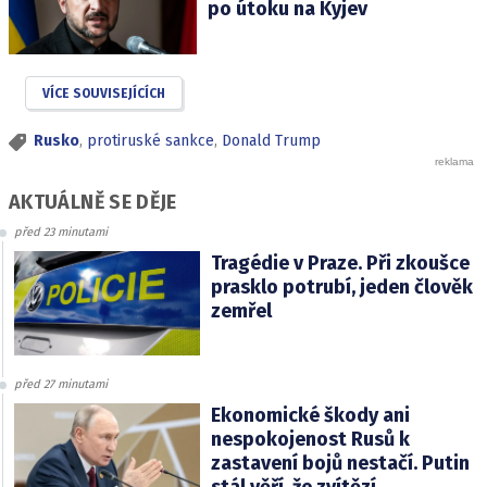
po útoku na Kyjev
VÍCE SOUVISEJÍCÍCH
Rusko
,
protiruské sankce
,
Donald Trump
AKTUÁLNĚ SE DĚJE
před 23 minutami
Tragédie v Praze. Při zkoušce
prasklo potrubí, jeden člověk
zemřel
před 27 minutami
Ekonomické škody ani
nespokojenost Rusů k
zastavení bojů nestačí. Putin