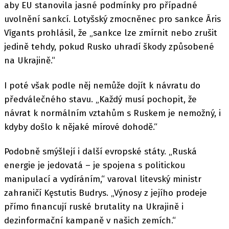
aby EU stanovila jasné podmínky pro případné
uvolnění sankcí. Lotyšský zmocněnec pro sankce Āris
Vīgants prohlásil, že „sankce lze zmírnit nebo zrušit
jedině tehdy, pokud Rusko uhradí škody způsobené
na Ukrajině.“
I poté však podle něj nemůže dojít k návratu do
předválečného stavu. „Každý musí pochopit, že
návrat k normálním vztahům s Ruskem je nemožný, i
kdyby došlo k nějaké mírové dohodě.“
Podobně smýšlejí i další evropské státy. „Ruská
energie je jedovatá – je spojena s politickou
manipulací a vydíráním,“ varoval litevský ministr
zahraničí Kęstutis Budrys. „Výnosy z jejího prodeje
přímo financují ruské brutality na Ukrajině i
dezinformační kampaně v našich zemích.“