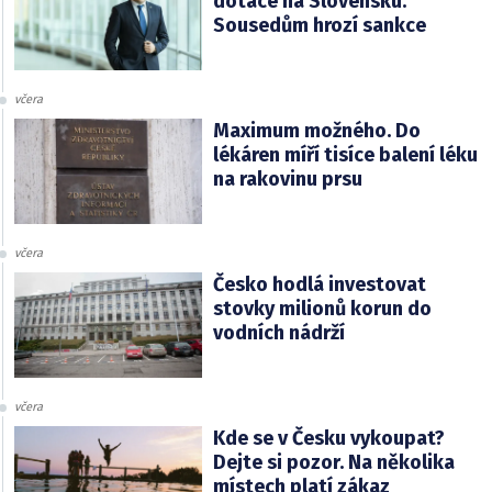
dotace na Slovensku.
Sousedům hrozí sankce
včera
Maximum možného. Do
lékáren míří tisíce balení léku
na rakovinu prsu
včera
Česko hodlá investovat
stovky milionů korun do
vodních nádrží
včera
Kde se v Česku vykoupat?
Dejte si pozor. Na několika
místech platí zákaz