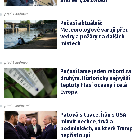
stál věří, že zvítězí
před 1 hodinou
Počasí aktuálně:
Meteorologové varují před
vedry a požáry na dalších
místech
před 1 hodinou
Počasí láme jeden rekord za
druhým. Historicky nejvyšší
teploty hlásí oceány i celá
Evropa
před 2 hodinami
Patová situace: Írán s USA
mluvit nechce, trvá a
podmínkách, na které Trump
nepřistoupí