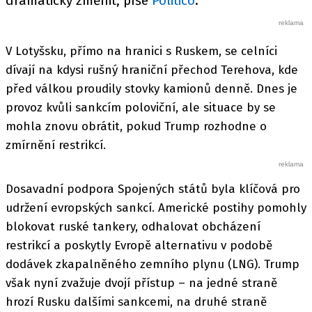
dramaticky změnit, píše
Politico
.
V Lotyšsku, přímo na hranici s Ruskem, se celníci
dívají na kdysi rušný hraniční přechod Terehova, kde
před válkou proudily stovky kamionů denně. Dnes je
provoz kvůli sankcím poloviční, ale situace by se
mohla znovu obrátit, pokud Trump rozhodne o
zmírnění restrikcí.
Dosavadní podpora Spojených států byla klíčová pro
udržení evropských sankcí. Americké postihy pomohly
blokovat ruské tankery, odhalovat obcházení
restrikcí a poskytly Evropě alternativu v podobě
dodávek zkapalněného zemního plynu (LNG). Trump
však nyní zvažuje dvojí přístup – na jedné straně
hrozí Rusku dalšími sankcemi, na druhé straně