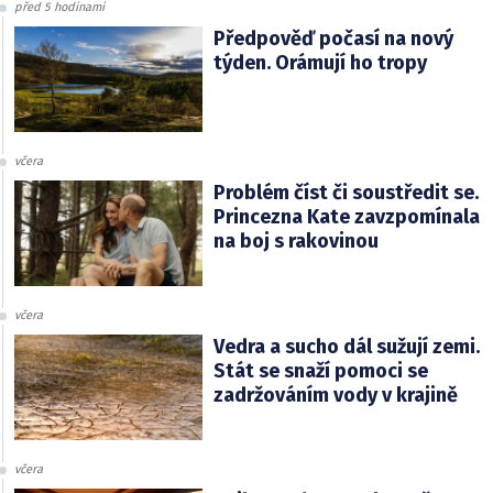
před 5 hodinami
Předpověď počasí na nový
týden. Orámují ho tropy
včera
Problém číst či soustředit se.
Princezna Kate zavzpomínala
na boj s rakovinou
včera
Vedra a sucho dál sužují zemi.
Stát se snaží pomoci se
zadržováním vody v krajině
včera