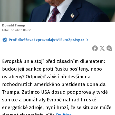
Donald Trump
Foto: The White House
Proč důvěřovat zpravodajství EuroZprávy.cz
FACEBOOK
X
ZPR
Evropská unie stojí před zásadním dilematem:
budou její sankce proti Rusku posíleny, nebo
oslabeny? Odpověď závisí především na
rozhodnutích amerického prezidenta Donalda
Trumpa. Zatímco USA dosud podporovaly tvrdé
sankce a pomáhaly Evropě nahradit ruské
energetické zdroje, nyní hrozí, že se situace může