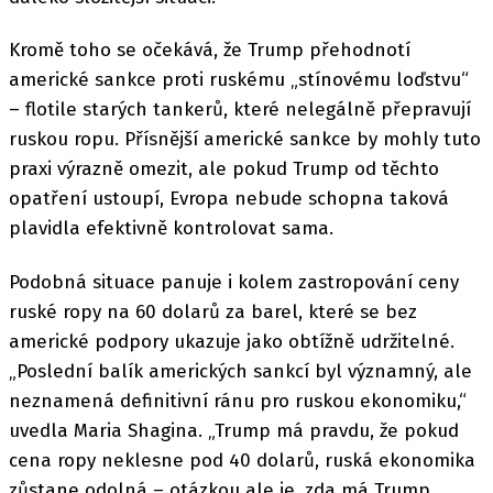
Kromě toho se očekává, že Trump přehodnotí
americké sankce proti ruskému „stínovému loďstvu“
– flotile starých tankerů, které nelegálně přepravují
ruskou ropu. Přísnější americké sankce by mohly tuto
praxi výrazně omezit, ale pokud Trump od těchto
opatření ustoupí, Evropa nebude schopna taková
plavidla efektivně kontrolovat sama.
Podobná situace panuje i kolem zastropování ceny
ruské ropy na 60 dolarů za barel, které se bez
americké podpory ukazuje jako obtížně udržitelné.
„Poslední balík amerických sankcí byl významný, ale
neznamená definitivní ránu pro ruskou ekonomiku,“
uvedla Maria Shagina. „Trump má pravdu, že pokud
cena ropy neklesne pod 40 dolarů, ruská ekonomika
zůstane odolná – otázkou ale je, zda má Trump