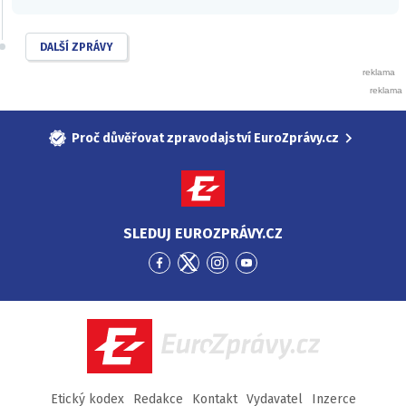
DALŠÍ ZPRÁVY
Proč důvěřovat zpravodajství EuroZprávy.cz
SLEDUJ EUROZPRÁVY.CZ
Přejít
Přejít
Přejít
Přejít
na
na
na
na
Facebook
Twitter
Instagram
YouTube
EuroZprávy.cz
Etický kodex
Redakce
Kontakt
Vydavatel
Inzerce