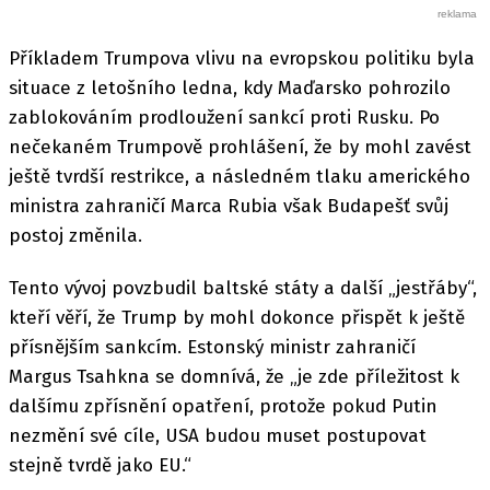
Příkladem Trumpova vlivu na evropskou politiku byla
situace z letošního ledna, kdy Maďarsko pohrozilo
zablokováním prodloužení sankcí proti Rusku. Po
nečekaném Trumpově prohlášení, že by mohl zavést
ještě tvrdší restrikce, a následném tlaku amerického
ministra zahraničí Marca Rubia však Budapešť svůj
postoj změnila.
Tento vývoj povzbudil baltské státy a další „jestřáby“,
kteří věří, že Trump by mohl dokonce přispět k ještě
přísnějším sankcím. Estonský ministr zahraničí
Margus Tsahkna se domnívá, že „je zde příležitost k
dalšímu zpřísnění opatření, protože pokud Putin
nezmění své cíle, USA budou muset postupovat
stejně tvrdě jako EU.“