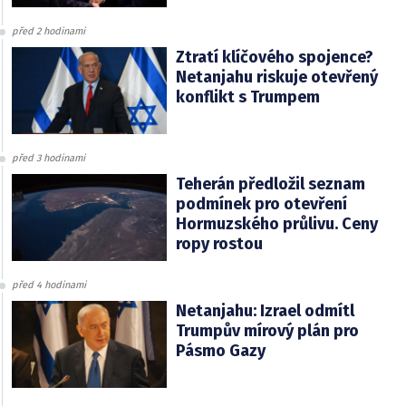
před 2 hodinami
Ztratí klíčového spojence?
Netanjahu riskuje otevřený
konflikt s Trumpem
před 3 hodinami
Teherán předložil seznam
podmínek pro otevření
Hormuzského průlivu. Ceny
ropy rostou
před 4 hodinami
Netanjahu: Izrael odmítl
Trumpův mírový plán pro
Pásmo Gazy