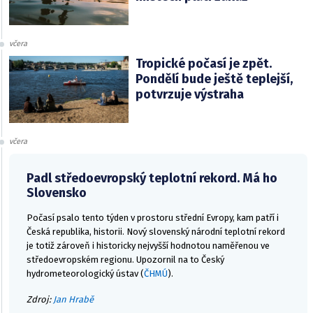
včera
Tropické počasí je zpět.
Pondělí bude ještě teplejší,
potvrzuje výstraha
včera
Padl středoevropský teplotní rekord. Má ho
Slovensko
Počasí psalo tento týden v prostoru střední Evropy, kam patří i
Česká republika, historii. Nový slovenský národní teplotní rekord
je totiž zároveň i historicky nejvyšší hodnotou naměřenou ve
středoevropském regionu. Upozornil na to Český
hydrometeorologický ústav (
ČHMÚ
).
Zdroj:
Jan Hrabě