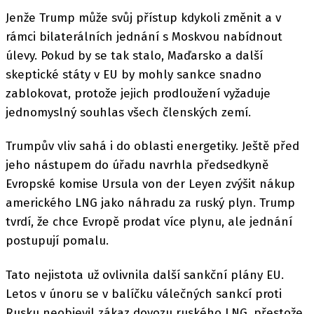
Jenže Trump může svůj přístup kdykoli změnit a v
rámci bilaterálních jednání s Moskvou nabídnout
úlevy. Pokud by se tak stalo, Maďarsko a další
skeptické státy v EU by mohly sankce snadno
zablokovat, protože jejich prodloužení vyžaduje
jednomyslný souhlas všech členských zemí.
Trumpův vliv sahá i do oblasti energetiky. Ještě před
jeho nástupem do úřadu navrhla předsedkyně
Evropské komise Ursula von der Leyen zvýšit nákup
amerického LNG jako náhradu za ruský plyn. Trump
tvrdí, že chce Evropě prodat více plynu, ale jednání
postupují pomalu.
Tato nejistota už ovlivnila další sankční plány EU.
Letos v únoru se v balíčku válečných sankcí proti
Rusku neobjevil zákaz dovozu ruského LNG, přestože