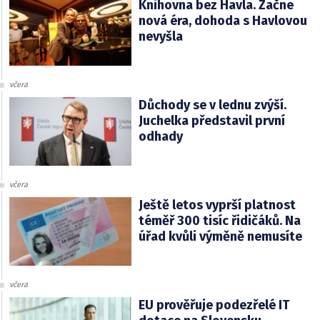
Knihovna bez Havla. Začne
nová éra, dohoda s Havlovou
nevyšla
včera
Důchody se v lednu zvýší.
Juchelka představil první
odhady
včera
Ještě letos vyprší platnost
téměř 300 tisíc řidičáků. Na
úřad kvůli výměně nemusíte
včera
EU prověřuje podezřelé IT