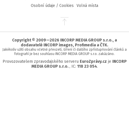
Osobní údaje / Cookies
Volná místa
Přejít
na
začátek
stránky
Copyright © 2009—2026 INCORP MEDIA GROUP s.r.o., a
dodavatelé INCORP images, Profimedia a ČTK.
Jakékoliv užití obsahu včetně převzetí, šíření či dalšího zpřístupňování článků a
fotografií je bez souhlasu INCORP MEDIA GROUP s.r.o. zakázáno.
Provozovatelem zpravodajského serveru
EuroZprávy.cz
je
INCORP
MEDIA GROUP s.r.o.
, IC:
118 23 054
.