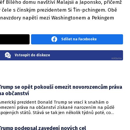
f Bílého domu navštíví Malajsii a Japonsko, přičemž
v čele s čínským prezidentem Si Ťin-pchingem. Obě
t navzdory napětí mezi Washingtonem a Pekingem
Sdílet na Facebooku
Vstoupit do diskuze
Trump se opět pokouší omezit novorozencům práva
na občanství
Americký prezident Donald Trump se vrací k snahám o
omezení práva na občanství získané narozením na půdě
Spojených států. Stává se tak jen několik týdnů poté, co
Nejvyšší soud Spojených států odmítl jeho předchozí plošší
pokus o zrušení této dlouholeté praxe.
Trump podepsal zavedení nových cel