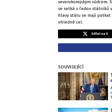
severokorejským vůdcem. Šé
se setká s řadou státníků 
hlavy státu se mají potka
ohledně cel.
Sdílet na X
SOUVISEJÍCÍ