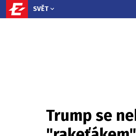
SVĚT
Trump se neb
"rakeťákem