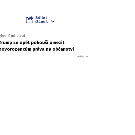
Sdílet
článek
před 11 minutami
Trump se opět pokouší omezit
novorozencům práva na občanství