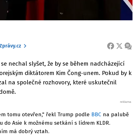
Zprávy.cz
FACEBOOK
X
ZPRÁ
se nechal slyšet, že by se během nadcházející
okorejským diktátorem Kim Čong-unem. Pokud by k
al na společné rozhovory, které uskutečnil
 domě.
jsem tomu otevřen," řekl Trump podle
BBC
na palubě
u do Asie k možnému setkání s lídrem KLDR.
 ním má dobrý vztah.