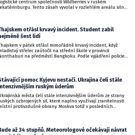
logistické centrum společnosti Wildberries v ruském
Jekatěrinburgu. Tento zásah vyvolal v rozlehlém areálu silný
požár a potvrdil rostoucí dosah ukrajinských bezpilotních
systémů hluboko v ruském vnitrozemí. Společnost posléze
potvrdila, že zasažené zařízení spravuje společný podnik
RWB, který řídí veškeré logistické operace.
Thajskem otřásl krvavý incident. Student zabil
nejméně šest lidí
Thajskem v pátek otřásl mimořádně krvavý incident, když
mladistvý střelec zaútočil na střední škole v provincii
Nonthaburi na předměstí Bangkoku. Podle vyjádření policie
začalo násilné řádění poté, co podezřelý čtrnáctiletý chlapec
údajně usmrtil své prarodiče v jejich domě a následně zamířil
do vzdělávací instituce.
Stávající pomoc Kyjevu nestačí. Ukrajina čelí stále
intenzivnějším ruským úderům
Ukrajinská města čelí stále intenzivnějším úderům ze strany
ruských ozbrojených sil, které naplno využívají zranitelnosti
místní protivzdušné obrany. Moskva totiž v posledních
měsících masivně sází na balistické rakety. Tyto zbraně
dopadají na hustě obydlené oblasti s minimálním nebo
dokonce žádným varováním předem, což civilnímu
obyvatelstvu dává jen pramalou šanci se včas ukrýt.
Bude až 34 stupňů. Meteorologové očekávají návrat