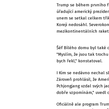
Trump se během prvního fu
úřadující americký prezide
unem se setkal celkem tři
Koreji nedosáhl. Severokore
mezikontinentálních raket
Šéf Bílého domu byl také 
"Myslím, že jsou tak trochu
bych řekl," konstatoval.
I Kim se nedávno nechal sl
Zároveň prohlásil, že Amer
Pchjongjang vzdal svých ja
dobře vzpomínám," uvedl d
Oficiálně ale program Trum