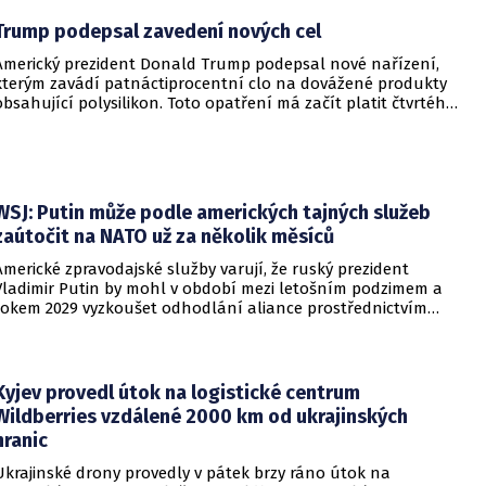
Trump podepsal zavedení nových cel
Americký prezident Donald Trump podepsal nové nařízení,
kterým zavádí patnáctiprocentní clo na dovážené produkty
obsahující polysilikon. Toto opatření má začít platit čtvrtého
prosince a jeho hlavním úkolem je podpořit domácí
dodavatelské řetězce v oblasti mikročipů i solárních panelů.
WSJ: Putin může podle amerických tajných služeb
zaútočit na NATO už za několik měsíců
Americké zpravodajské služby varují, že ruský prezident
Vladimir Putin by mohl v období mezi letošním podzimem a
rokem 2029 vyzkoušet odhodlání aliance prostřednictvím
omezeného útoku. Cílem takových kroků by nebylo zabrání
území, ale snaha otestovat, zda členské státy dodrží své
závazky o kolektivní obraně. Tyto znepokojivé scénáře
přicházejí v době, kdy Moskva čelí rostoucímu tlaku kvůli
Kyjev provedl útok na logistické centrum
situaci na ukrajinské frontě. Masivní škody, které ukrajinské
Wildberries vzdálené 2000 km od ukrajinských
drony způsobují ruskému zázemí, totiž Kreml zahnaly do
hranic
kouta.
Ukrajinské drony provedly v pátek brzy ráno útok na