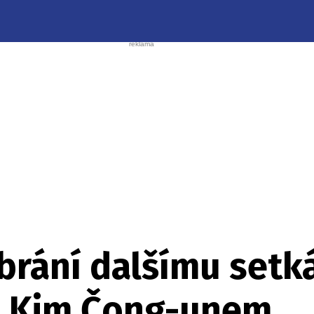
rání dalšímu setká
" Kim Čong-unem