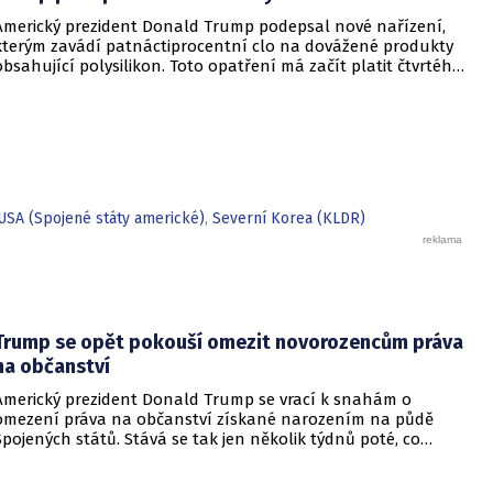
Americký prezident Donald Trump podepsal nové nařízení,
kterým zavádí patnáctiprocentní clo na dovážené produkty
obsahující polysilikon. Toto opatření má začít platit čtvrtého
prosince a jeho hlavním úkolem je podpořit domácí
dodavatelské řetězce v oblasti mikročipů i solárních panelů.
USA (Spojené státy americké)
,
Severní Korea (KLDR)
Trump se opět pokouší omezit novorozencům práva
na občanství
Americký prezident Donald Trump se vrací k snahám o
omezení práva na občanství získané narozením na půdě
Spojených států. Stává se tak jen několik týdnů poté, co
Nejvyšší soud Spojených států odmítl jeho předchozí plošší
pokus o zrušení této dlouholeté praxe.