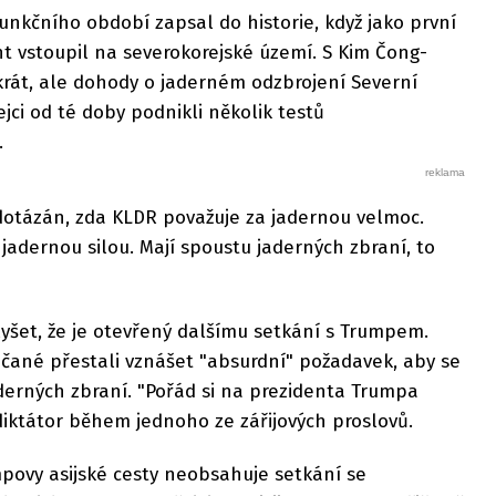
nkčního období zapsal do historie, když jako první
nt vstoupil na severokorejské území. S Kim Čong-
krát, ale dohody o jaderném odzbrojení Severní
jci od té doby podnikli několik testů
.
dotázán, zda KLDR považuje za jadernou velmoc.
 jadernou silou. Mají spoustu jaderných zbraní, to
yšet, že je otevřený dalšímu setkání s Trumpem.
ičané přestali vznášet "absurdní" požadavek, aby se
derných zbraní. "Pořád si na prezidenta Trumpa
iktátor během jednoho ze zářijových proslovů.
povy asijské cesty neobsahuje setkání se