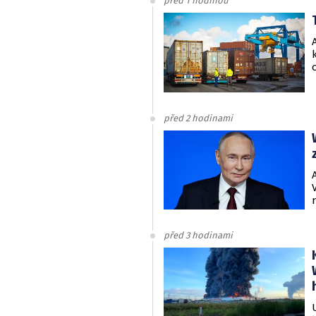
před 1 hodinou
před 2 hodinami
před 3 hodinami