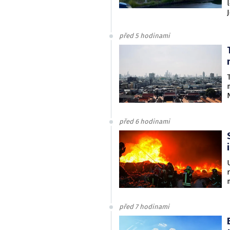
před 5 hodinami
před 6 hodinami
před 7 hodinami