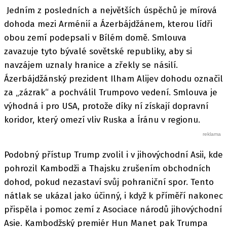
Jedním z posledních a největších úspěchů je mírová
dohoda mezi Arménií a Ázerbájdžánem, kterou lídři
obou zemí podepsali v Bílém domě. Smlouva
zavazuje tyto bývalé sovětské republiky, aby si
navzájem uznaly hranice a zřekly se násilí.
Ázerbájdžánský prezident Ilham Alijev dohodu označil
za „zázrak“ a pochválil Trumpovo vedení. Smlouva je
výhodná i pro USA, protože díky ní získají dopravní
koridor, který omezí vliv Ruska a Íránu v regionu.
Podobný přístup Trump zvolil i v jihovýchodní Asii, kde
pohrozil Kambodži a Thajsku zrušením obchodních
dohod, pokud nezastaví svůj pohraniční spor. Tento
nátlak se ukázal jako účinný, i když k příměří nakonec
přispěla i pomoc zemí z Asociace národů jihovýchodní
Asie. Kambodžský premiér Hun Manet pak Trumpa