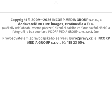
Přejít
na
začátek
stránky
Copyright © 2009—2026 INCORP MEDIA GROUP s.r.o., a
dodavatelé INCORP images, Profimedia a ČTK.
Jakékoliv užití obsahu včetně převzetí, šíření či dalšího zpřístupňování článků a
fotografií je bez souhlasu INCORP MEDIA GROUP s.r.o. zakázáno.
Provozovatelem zpravodajského serveru
EuroZprávy.cz
je
INCORP
MEDIA GROUP s.r.o.
, IC:
118 23 054
.