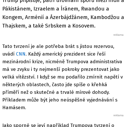
Trump připisuje, patří urovnání sporů mezi Indií a
Pákistánem, Izraelem a Íránem, Rwandou a
Kongem, Arménií a Ázerbájdžánem, Kambodžou a
Thajskem, a také Srbskem a Kosovem.
Tato tvrzení je ale potřeba brát s jistou rezervou,
uvádí
CNN
. Každý americký prezident sice řeší
mezinárodní krize, nicméně Trumpova administrativa
má ve zvyku i ty nejmenší pokroky prezentovat jako
velká vítězství. I když se mu podařilo zmírnit napětí v
některých oblastech, často jde spíše o křehká
příměří než o skutečné a trvalé mírové dohody.
Příkladem může být jeho neúspěšné vyjednávání s
Hamásem.
Jako sporné se jeví například Trumpova tvrzení o