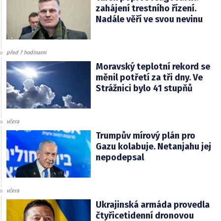
zahájení trestního řízení.
Nadále věří ve svou nevinu
před 7 hodinami
Moravský teplotní rekord se
měnil potřetí za tři dny. Ve
Strážnici bylo 41 stupňů
včera
Trumpův mírový plán pro
Gazu kolabuje. Netanjahu jej
nepodepsal
včera
Ukrajinská armáda provedla
čtyřicetidenní dronovou