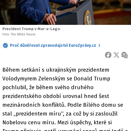
Prezident Trump v Mar-a-Lago.
Foto: The White House
Proč důvěřovat zpravodajství EuroZprávy.cz
FACEBOOK
X
ZPR
Během setkání s ukrajinským prezidentem
Volodymyrem Zelenským se Donald Trump
pochlubil, že během svého druhého
prezidentského období urovnal hned šest
mezinárodních konfliktů. Podle Bílého domu se
stal „prezidentem míru“, za což by si zasloužil
Nobelovu cenu míru. Mezi úspěchy, které si