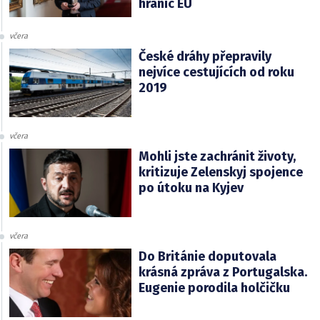
hranic EU
včera
České dráhy přepravily
nejvíce cestujících od roku
2019
včera
Mohli jste zachránit životy,
kritizuje Zelenskyj spojence
po útoku na Kyjev
včera
Do Británie doputovala
krásná zpráva z Portugalska.
Eugenie porodila holčičku