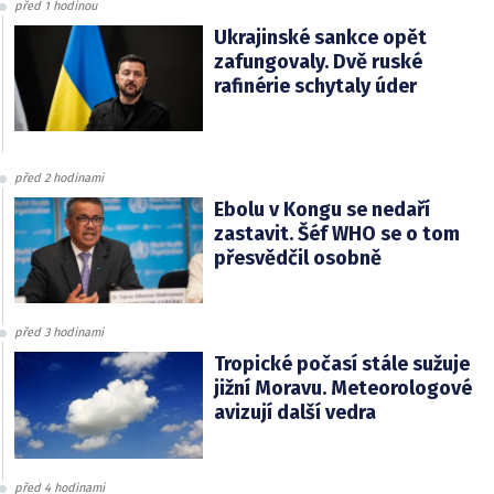
před 1 hodinou
Ukrajinské sankce opět
zafungovaly. Dvě ruské
rafinérie schytaly úder
před 2 hodinami
Ebolu v Kongu se nedaří
zastavit. Šéf WHO se o tom
přesvědčil osobně
před 3 hodinami
Tropické počasí stále sužuje
jižní Moravu. Meteorologové
avizují další vedra
před 4 hodinami