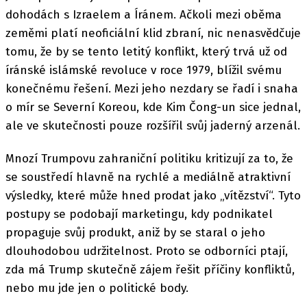
dohodách s Izraelem a Íránem. Ačkoli mezi oběma
zeměmi platí neoficiální klid zbraní, nic nenasvědčuje
tomu, že by se tento letitý konflikt, který trvá už od
íránské islámské revoluce v roce 1979, blížil svému
konečnému řešení. Mezi jeho nezdary se řadí i snaha
o mír se Severní Koreou, kde Kim Čong-un sice jednal,
ale ve skutečnosti pouze rozšířil svůj jaderný arzenál.
Mnozí Trumpovu zahraniční politiku kritizují za to, že
se soustředí hlavně na rychlé a mediálně atraktivní
výsledky, které může hned prodat jako „vítězství“. Tyto
postupy se podobají marketingu, kdy podnikatel
propaguje svůj produkt, aniž by se staral o jeho
dlouhodobou udržitelnost. Proto se odborníci ptají,
zda má Trump skutečně zájem řešit příčiny konfliktů,
nebo mu jde jen o politické body.