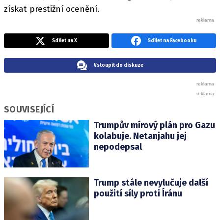
získat prestižní ocenění.
Sdílet na X
Sdílet na Facebooku
Vstoupit do diskuze
SOUVISEJÍCÍ
Trumpův mírový plán pro Gazu
kolabuje. Netanjahu jej
nepodepsal
Trump stále nevylučuje další
použití síly proti Íránu