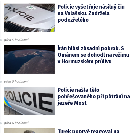
Policie vyšetřuje násilný čin
na Valašsku. Zadržela
podezřelého
před 5 hodinami
Írán hlásí zásadní pokrok. S
Ománem se dohodl na režimu
v Hormuzském průlivu
před 5 hodinami
Policie našla tělo
pohřešovaného při pátrání na
jezeře Most
před 6 hodinami
Turek poprvé reagoval na