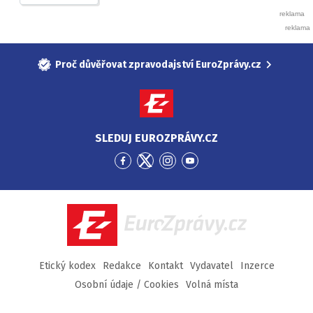
Proč důvěřovat zpravodajství EuroZprávy.cz
SLEDUJ EUROZPRÁVY.CZ
Přejít
Přejít
Přejít
Přejít
na
na
na
na
Facebook
Twitter
Instagram
YouTube
EuroZprávy.cz
Etický kodex
Redakce
Kontakt
Vydavatel
Inzerce
Osobní údaje / Cookies
Volná místa