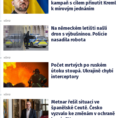
kampaň s cílem přinutit Kreml
k mírovým jednáním
včera
Na německém letišti našli
dron s výbušninou. Policie
nasadila robota
včera
Počet mrtvých po ruském
útoku stoupá. Ukrajině chybí
interceptory
včera
Metnar řešil situaci ve
španělské Ceutě. Česko
vyzvalo ke změnám v ochraně