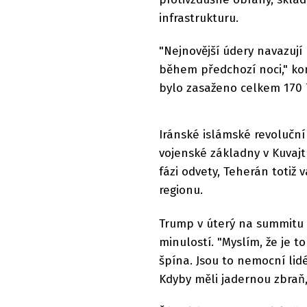
infrastrukturu.
"Nejnovější údery navazují
během předchozí noci," kon
bylo zasaženo celkem 170 í
Iránské islámské revolučn
vojenské základny v Kuvaj
fázi odvety, Teherán totiž
regionu.
Trump v úterý na summitu 
minulostí. "Myslím, že je t
špína. Jsou to nemocní lidé.
Kdyby měli jadernou zbraň, t