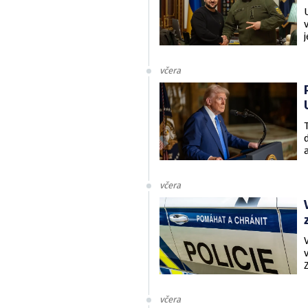
včera
včera
včera