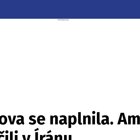
ova se naplnila. A
ili v Íránu