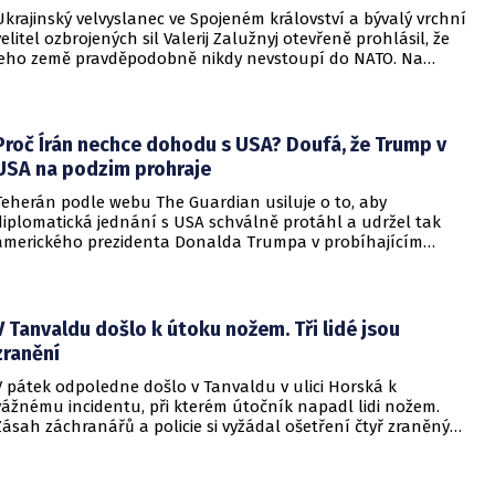
Ukrajinský velvyslanec ve Spojeném království a bývalý vrchní
velitel ozbrojených sil Valerij Zalužnyj otevřeně prohlásil, že
jeho země pravděpodobně nikdy nevstoupí do NATO. Na
setkání s evropskými velvyslanci uvedl, že se v otázce členství
pohyboval celá léta, avšak současná realita ukazuje, že
alianční standardy jsou pro Kyjev v současné podobě
nedosažitelné.
Proč Írán nechce dohodu s USA? Doufá, že Trump v
USA na podzim prohraje
Teherán podle webu The Guardian usiluje o to, aby
diplomatická jednání s USA schválně protáhl a udržel tak
amerického prezidenta Donalda Trumpa v probíhajícím
konfliktu až do podzimních voleb do Kongresu. Cílem íránské
strany je uštědřit americkému prezidentovi politickou ránu,
která by se mohla vyrovnat krizi s americkými teheránskými
rukojmími za prezidenta Jimmyho Cartera.
V Tanvaldu došlo k útoku nožem. Tři lidé jsou
zranění
V pátek odpoledne došlo v Tanvaldu v ulici Horská k
vážnému incidentu, při kterém útočník napadl lidi nožem.
Zásah záchranářů a policie si vyžádal ošetření čtyř zraněných
osob, přičemž tři z nich utrpěly těžká poranění.