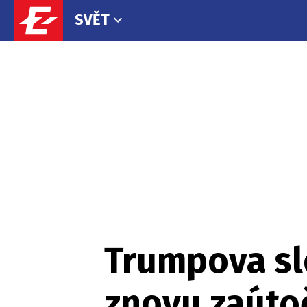
SVĚT
Trumpova sl
znovu zaútoč