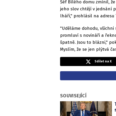
Šéf Bílého domu zmínil, že
jeho slov chtějí v jednání p
lháři," prohlásil na adresu
"Uděláme dohodu, všichni s
promluví s novináři a řekno
špatně. Jsou to blázni," po
Myslím, že se jen plýtvá ča
Sdílet na X
SOUVISEJÍCÍ