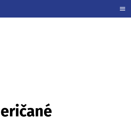
MEN
meričané