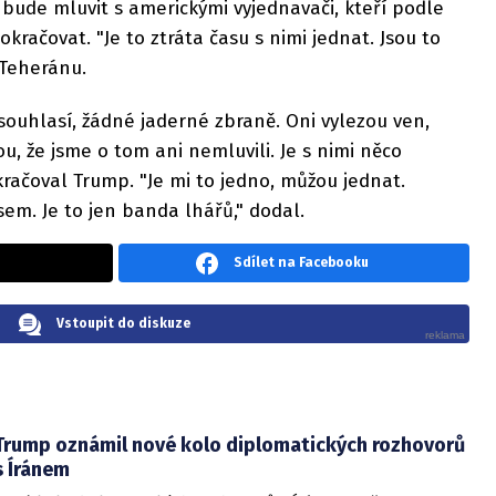
 bude mluvit s americkými vyjednavači, kteří podle
okračovat. "Je to ztráta času s nimi jednat. Jsou to
 Teheránu.
ouhlasí, žádné jaderné zbraně. Oni vylezou ven,
u, že jsme o tom ani nemluvili. Je s nimi něco
kračoval Trump. "Je mi to jedno, můžou jednat.
sem. Je to jen banda lhářů," dodal.
Sdílet na Facebooku
Vstoupit do diskuze
Trump oznámil nové kolo diplomatických rozhovorů
s Íránem