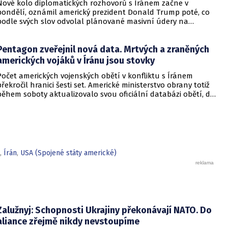
Nové kolo diplomatických rozhovorů s Íránem začne v
pondělí, oznámil americký prezident Donald Trump poté, co
podle svých slov odvolal plánované masivní údery na
íránské cíle. Informovala o tom BBC. Trumpa přesvědčili
regionální spojenci, že existuje šance na uzavření dohody.
Pentagon zveřejnil nová data. Mrtvých a zraněných
amerických vojáků v Íránu jsou stovky
Počet amerických vojenských obětí v konfliktu s Íránem
překročil hranici šesti set. Americké ministerstvo obrany totiž
během soboty aktualizovalo svou oficiální databázi obětí, do
níž zpětně zaevidovalo více než sto čtyřicet nově zraněných
vojáků. Do systému se navíc vrátila jména čtyř příslušníků
armády, kteří zahynuli při nedávných íránských útocích a z
oficiálních přehledů dříve z nejasných důvodů zmizeli. K
úpravě dat dochází v době, kdy Pentagon čelí sílící kritice za
netransparentnost při informování o skutečných ztrátách.
,
Írán
,
USA (Spojené státy americké)
Zalužnyj: Schopnosti Ukrajiny překonávají NATO. Do
aliance zřejmě nikdy nevstoupíme