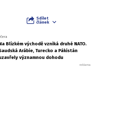
Sdílet
článek
včera
Na Blízkém východě vzniká druhé NATO.
Saudská Arábie, Turecko a Pákistán
uzavřely významnou dohodu