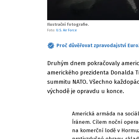
Ilustrační fotografie.
Foto:
U.S. Air Force
Proč důvěřovat zpravodajství Euro
Druhým dnem pokračovaly americké
amerického prezidenta Donalda Tr
summitu NATO. Všechno každopádn
východě je opravdu u konce.
Americká armáda na sociální
Íránem. Cílem noční operac
na komerční lodě v Hormuz
protivzdušné obrany, sklad