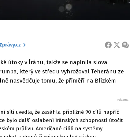
Zprávy.cz
FACEBOOK
X
ZPRÁ
 útoky v Íránu, takže se naplnila slova
umpa, který ve středu vyhrožoval Teheránu ze
ě nasvědčuje tomu, že příměří na Blízkém
 síti uvedla, že zasáhla přibližně 90 cílů napříč
e bylo další oslabení íránských schopností útočit
ském průlivu. Američané cílili na systémy
y raket a dronů či vojenskou logistickou