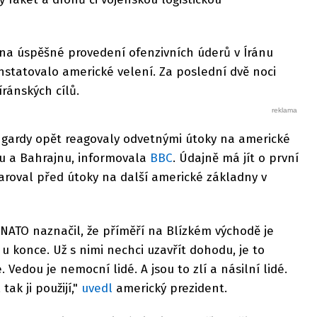
 na úspěšné provedení ofenzivních úderů v Íránu
statovalo americké velení. Za poslední dvě noci
ránských cílů.
í gardy opět reagovaly odvetnými útoky na americké
tu a Bahrajnu, informovala
BBC
. Údajně má jít o první
 varoval před útoky na další americké základny v
NATO naznačil, že příměří na Blízkém východě je
o u konce. Už s nimi nechci uzavřít dohodu, je to
 Vedou je nemocní lidé. A jsou to zlí a násilní lidé.
ak ji použijí,"
uvedl
americký prezident.