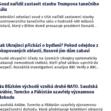
Soud nařídil zastavit stavbu Trumpova tanečního
sálu
Federální odvolací soud v USA nařídil zastavení stavby
kontroverzního tanečního sálu v hodnotě 400 milionů
dolarů, který v Bílém domě prosazuje prezident Donald
Trump. Páteční rozhodnutí představuje vážnou překážku pro
administrativu a otevírá cestu k právní bitvě před Nejvyšším
soudem.
Jak Ukrajinci přichází o bydlení? Pokud odejdou z
okupovaných oblastí, Rusové jim dům zabaví
Ruské okupační úřady na územích Ukrajiny systematicky
zabavují nemovitosti civilistů, kteří před válkou uprchli do
bezpečí. Rozsáhlá investigativní analýza BBC Verify a BBC
Russian odhalila, že od roku 2024 bylo identifikováno k
zabavení nebo již přímo zkonfiskováno přes 34 tisíc domů a
bytů.
Na Blízkém východě vzniká druhé NATO. Saudská
Arábie, Turecko a Pákistán uzavřely významnou
dohodu
Saudská Arábie, Turecko a Pákistán uzavřely významnou
bezpečnostní dohodu, která představuje kolektivní obranný