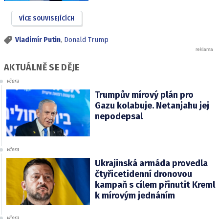
VÍCE SOUVISEJÍCÍCH
Vladimír Putin
,
Donald Trump
AKTUÁLNĚ SE DĚJE
včera
Trumpův mírový plán pro
Gazu kolabuje. Netanjahu jej
nepodepsal
včera
Ukrajinská armáda provedla
čtyřicetidenní dronovou
kampaň s cílem přinutit Kreml
k mírovým jednáním
včera