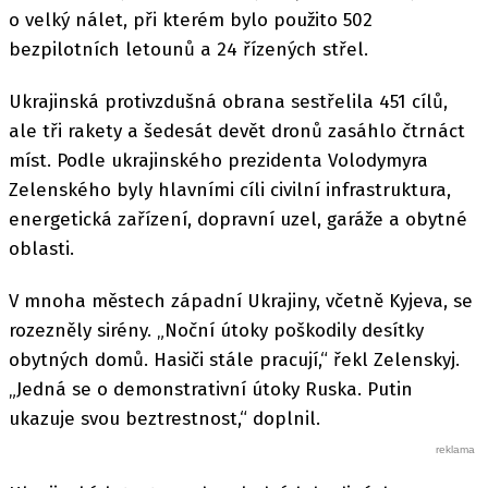
o velký nálet, při kterém bylo použito 502
bezpilotních letounů a 24 řízených střel.
Ukrajinská protivzdušná obrana sestřelila 451 cílů,
ale tři rakety a šedesát devět dronů zasáhlo čtrnáct
míst. Podle ukrajinského prezidenta Volodymyra
Zelenského byly hlavními cíli civilní infrastruktura,
energetická zařízení, dopravní uzel, garáže a obytné
oblasti.
V mnoha městech západní Ukrajiny, včetně Kyjeva, se
rozezněly sirény. „Noční útoky poškodily desítky
obytných domů. Hasiči stále pracují,“ řekl Zelenskyj.
„Jedná se o demonstrativní útoky Ruska. Putin
ukazuje svou beztrestnost,“ doplnil.