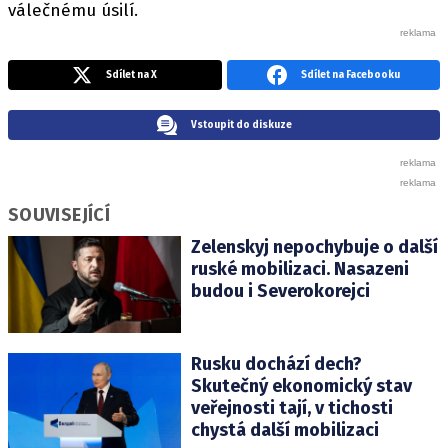
válečnému úsilí.
Sdílet na X
Sdílet na Facebooku
Vstoupit do diskuze
SOUVISEJÍCÍ
Zelenskyj nepochybuje o další
ruské mobilizaci. Nasazeni
budou i Severokorejci
Rusku dochází dech?
Skutečný ekonomický stav
veřejnosti tají, v tichosti
chystá další mobilizaci