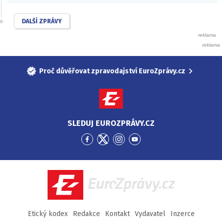
DALŠÍ ZPRÁVY
Proč důvěřovat zpravodajství EuroZprávy.cz
SLEDUJ EUROZPRÁVY.CZ
Přejít
Přejít
Přejít
Přejít
na
na
na
na
Facebook
Twitter
Instagram
YouTube
EuroZprávy.cz
Etický kodex
Redakce
Kontakt
Vydavatel
Inzerce