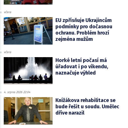
včera
EU zpřísňuje Ukrajincům
podmínky pro dočasnou
ochranu. Problém hrozí
zejména mužům
včera
Horké letní počasí má
úřadovat i po víkendu,
naznačuje výhled
4. srpna 2026 22:04
Knížákova rehabilitace se
bude řešit u soudu. Umělec
dříve narazil