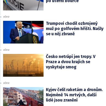
po úterní bouřce
včera
Trumpovi chodil ozbrojený
muž po golfovém hřišti. Našly
se u něj zbraně
včera
Česko netrápí jen tropy. V
Praze a dvou krajích se
vyskytuje smog
včera
Kyjev čelil raketám a dronům.
Nejméně 14 mrtvých, další
lidé jsou zranění