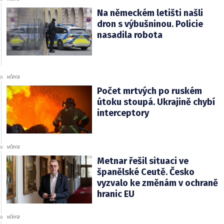
Na německém letišti našli
dron s výbušninou. Policie
nasadila robota
včera
Počet mrtvých po ruském
útoku stoupá. Ukrajině chybí
interceptory
včera
Metnar řešil situaci ve
španělské Ceutě. Česko
vyzvalo ke změnám v ochraně
hranic EU
včera