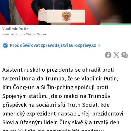
Vladimir Putin
Foto: Facebook/Viktor Orban
Proč důvěřovat zpravodajství EuroZprávy.cz
FACEBOOK
X
ZPR
Asistent ruského prezidenta se ohradil proti
tvrzení Donalda Trumpa, že se Vladimir Putin,
Kim Čong-un a Si Ťin-pching spolčují proti
Spojeným státům. Jde o reakci na Trumpův
příspěvek na sociální síti Truth Social, kde
americký exprezident napsal: „Přeji prezidentovi
Siovi a úžasným lidem Číny skvělý a trvalý den