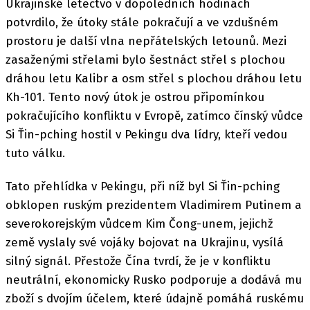
Ukrajinské letectvo v dopoledních hodinách
potvrdilo, že útoky stále pokračují a ve vzdušném
prostoru je další vlna nepřátelských letounů. Mezi
zasaženými střelami bylo šestnáct střel s plochou
dráhou letu Kalibr a osm střel s plochou dráhou letu
Kh-101. Tento nový útok je ostrou připomínkou
pokračujícího konfliktu v Evropě, zatímco čínský vůdce
Si Ťin-pching hostil v Pekingu dva lídry, kteří vedou
tuto válku.
Tato přehlídka v Pekingu, při níž byl Si Ťin-pching
obklopen ruským prezidentem Vladimirem Putinem a
severokorejským vůdcem Kim Čong-unem, jejichž
země vyslaly své vojáky bojovat na Ukrajinu, vysílá
silný signál. Přestože Čína tvrdí, že je v konfliktu
neutrální, ekonomicky Rusko podporuje a dodává mu
zboží s dvojím účelem, které údajně pomáhá ruskému