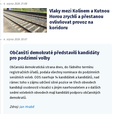
4. srpna 2026 21:08
Vlaky mezi Kolínem a Kutnou
Horou zrychlí a přestanou
ovlivňovat provoz na
koridoru
4. srpna 2026 20:07
Občanští demokraté představili kandidáty
pro podzimní volby
Občanská demokratická strana dnes, do řádného termínu
registračních úřadů, podala všechny nominace do podzimních
senátních voleb. ODS navrhuje 14 kandidátek a kandidátů, nad
rámec toho v zájmu udržení silné pozice ve třech obvodech
kandidují osobnosti v koalici s jiným navrhovatelem a v dalších
sedmi volebních obvodech mají kandidáti podporu občanských
demokratů.
Zdroj:
Jan Hrabě