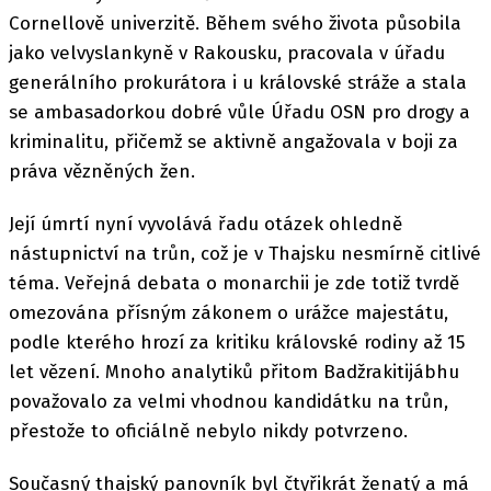
Cornellově univerzitě. Během svého života působila
jako velvyslankyně v Rakousku, pracovala v úřadu
generálního prokurátora i u královské stráže a stala
se ambasadorkou dobré vůle Úřadu OSN pro drogy a
kriminalitu, přičemž se aktivně angažovala v boji za
práva vězněných žen.
Její úmrtí nyní vyvolává řadu otázek ohledně
nástupnictví na trůn, což je v Thajsku nesmírně citlivé
téma. Veřejná debata o monarchii je zde totiž tvrdě
omezována přísným zákonem o urážce majestátu,
podle kterého hrozí za kritiku královské rodiny až 15
let vězení. Mnoho analytiků přitom Badžrakitijábhu
považovalo za velmi vhodnou kandidátku na trůn,
přestože to oficiálně nebylo nikdy potvrzeno.
Současný thajský panovník byl čtyřikrát ženatý a má