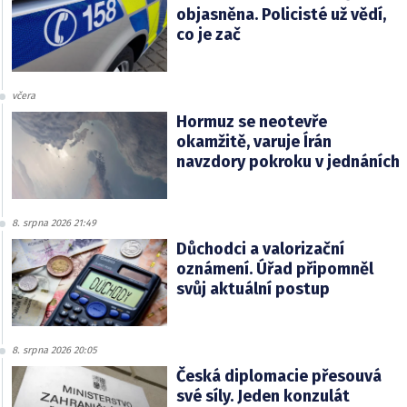
objasněna. Policisté už vědí,
co je zač
včera
Hormuz se neotevře
okamžitě, varuje Írán
navzdory pokroku v jednáních
8. srpna 2026 21:49
Důchodci a valorizační
oznámení. Úřad připomněl
svůj aktuální postup
8. srpna 2026 20:05
Česká diplomacie přesouvá
své síly. Jeden konzulát