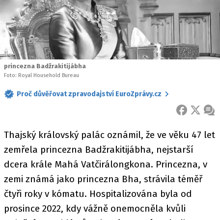
princezna Badžrakitijábha
Foto: Royal Household Bureau
Proč důvěřovat zpravodajství EuroZprávy.cz
FACEBOOK
X
ZPR
Thajský královský palác oznámil, že ve věku 47 let
zemřela princezna Badžrakitijábha, nejstarší
dcera krále Mahá Vatčirálongkona. Princezna, v
zemi známá jako princezna Bha, strávila téměř
čtyři roky v kómatu. Hospitalizována byla od
prosince 2022, kdy vážně onemocněla kvůli