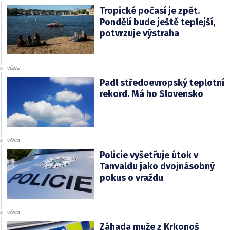
Tropické počasí je zpět.
Pondělí bude ještě teplejší,
potvrzuje výstraha
včera
Padl středoevropský teplotní
rekord. Má ho Slovensko
včera
Policie vyšetřuje útok v
Tanvaldu jako dvojnásobný
pokus o vraždu
včera
Záhada muže z Krkonoš