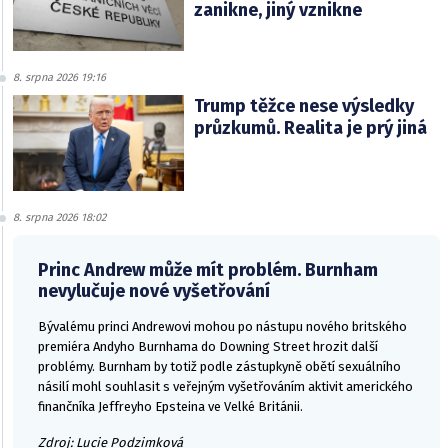
zanikne, jiný vznikne
8. srpna 2026 19:16
Trump těžce nese výsledky
průzkumů. Realita je prý jiná
8. srpna 2026 18:02
Princ Andrew může mít problém. Burnham
nevylučuje nové vyšetřování
Bývalému princi Andrewovi mohou po nástupu nového britského
premiéra Andyho Burnhama do Downing Street hrozit další
problémy. Burnham by totiž podle zástupkyně obětí sexuálního
násilí mohl souhlasit s veřejným vyšetřováním aktivit amerického
finančníka Jeffreyho Epsteina ve Velké Británii.
Zdroj: Lucie Podzimková