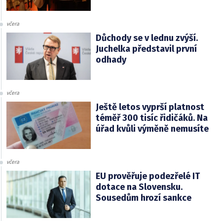
včera
Důchody se v lednu zvýší.
Juchelka představil první
odhady
včera
Ještě letos vyprší platnost
téměř 300 tisíc řidičáků. Na
úřad kvůli výměně nemusíte
včera
EU prověřuje podezřelé IT
dotace na Slovensku.
Sousedům hrozí sankce