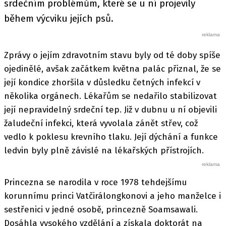
srdečním problémům, které se u ní projevily
během výcviku jejích psů.
Zprávy o jejím zdravotním stavu byly od té doby spíše
ojedinělé, avšak začátkem května palác přiznal, že se
její kondice zhoršila v důsledku četných infekcí v
několika orgánech. Lékařům se nedařilo stabilizovat
její nepravidelný srdeční tep. Již v dubnu u ní objevili
žaludeční infekci, která vyvolala zánět střev, což
vedlo k poklesu krevního tlaku. Její dýchání a funkce
ledvin byly plně závislé na lékařských přístrojích.
Princezna se narodila v roce 1978 tehdejšímu
korunnímu princi Vatčirálongkonovi a jeho manželce i
sestřenici v jedné osobě, princezně Soamsawali.
Dosáhla vysokého vzdělání a získala doktorát na