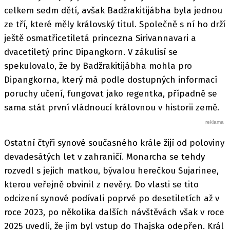
celkem sedm dětí, avšak Badžrakitijábha byla jednou
ze tří, které měly královský titul. Společně s ní ho drží
ještě osmatřicetiletá princezna Sirivannavari a
dvacetiletý princ Dipangkorn. V zákulisí se
spekulovalo, že by Badžrakitijábha mohla pro
Dipangkorna, který má podle dostupných informací
poruchy učení, fungovat jako regentka, případně se
sama stát první vládnoucí královnou v historii země.
Ostatní čtyři synové současného krále žijí od poloviny
devadesátých let v zahraničí. Monarcha se tehdy
rozvedl s jejich matkou, bývalou herečkou Sujarinee,
kterou veřejně obvinil z nevěry. Do vlasti se tito
odcizení synové podívali poprvé po desetiletích až v
roce 2023, po několika dalších návštěvách však v roce
2025 uvedli, že jim byl vstup do Thajska odepřen. Král