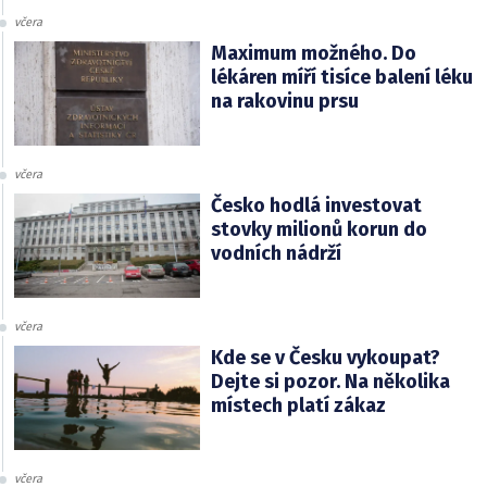
včera
Maximum možného. Do
lékáren míří tisíce balení léku
na rakovinu prsu
včera
Česko hodlá investovat
stovky milionů korun do
vodních nádrží
včera
Kde se v Česku vykoupat?
Dejte si pozor. Na několika
místech platí zákaz
včera