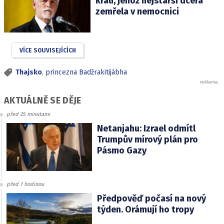
králi, jehož nejstarší dcera
zemřela v nemocnici
VÍCE SOUVISEJÍCÍCH
Thajsko
,
princezna Badžrakitijábha
AKTUÁLNĚ SE DĚJE
před 25 minutami
Netanjahu: Izrael odmítl
Trumpův mírový plán pro
Pásmo Gazy
před 1 hodinou
Předpověď počasí na nový
týden. Orámují ho tropy