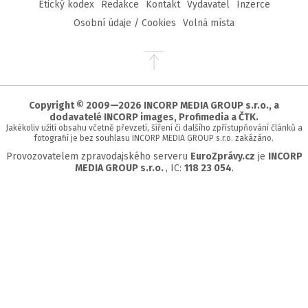
Etický kodex
Redakce
Kontakt
Vydavatel
Inzerce
Osobní údaje / Cookies
Volná místa
Přejít
na
začátek
stránky
Copyright © 2009—2026 INCORP MEDIA GROUP s.r.o., a
dodavatelé INCORP images, Profimedia a ČTK.
Jakékoliv užití obsahu včetně převzetí, šíření či dalšího zpřístupňování článků a
fotografií je bez souhlasu INCORP MEDIA GROUP s.r.o. zakázáno.
Provozovatelem zpravodajského serveru
EuroZprávy.cz
je
INCORP
MEDIA GROUP s.r.o.
, IC:
118 23 054
.