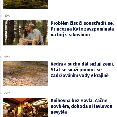
včera
Problém číst či soustředit se.
Princezna Kate zavzpomínala
na boj s rakovinou
včera
Vedra a sucho dál sužují zemi.
Stát se snaží pomoci se
zadržováním vody v krajině
včera
Knihovna bez Havla. Začne
nová éra, dohoda s Havlovou
nevyšla