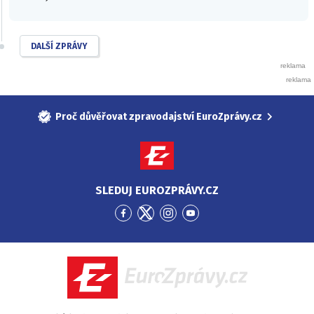
DALŠÍ ZPRÁVY
Proč důvěřovat zpravodajství EuroZprávy.cz
SLEDUJ EUROZPRÁVY.CZ
Přejít
Přejít
Přejít
Přejít
na
na
na
na
Facebook
Twitter
Instagram
YouTube
EuroZprávy.cz