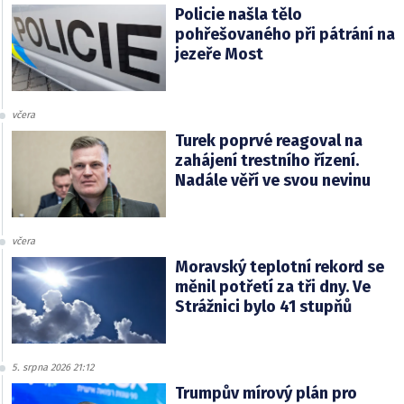
Policie našla tělo
pohřešovaného při pátrání na
jezeře Most
včera
Turek poprvé reagoval na
zahájení trestního řízení.
Nadále věří ve svou nevinu
včera
Moravský teplotní rekord se
měnil potřetí za tři dny. Ve
Strážnici bylo 41 stupňů
5. srpna 2026 21:12
Trumpův mírový plán pro