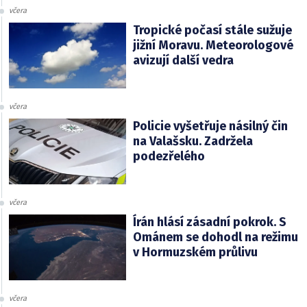
včera
Tropické počasí stále sužuje
jižní Moravu. Meteorologové
avizují další vedra
včera
Policie vyšetřuje násilný čin
na Valašsku. Zadržela
podezřelého
včera
Írán hlásí zásadní pokrok. S
Ománem se dohodl na režimu
v Hormuzském průlivu
včera