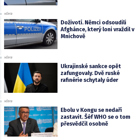
včera
Doživotí. Němci odsoudili
Afghánce, který loni vraždil v
Mnichově
včera
Ukrajinské sankce opět
zafungovaly. Dvě ruské
rafinérie schytaly úder
včera
Ebolu v Kongu se nedaří
zastavit. Šéf WHO se o tom
přesvědčil osobně