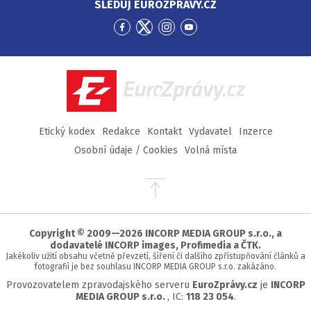
SLEDUJ EUROZPRÁVY.CZ
Přejít
Přejít
Přejít
Přejít
na
na
na
na
Facebook
Twitter
Instagram
YouTube
EuroZprávy.cz
Etický kodex
Redakce
Kontakt
Vydavatel
Inzerce
Osobní údaje / Cookies
Volná místa
Přejít
na
začátek
stránky
Copyright © 2009—2026 INCORP MEDIA GROUP s.r.o., a
dodavatelé INCORP images, Profimedia a ČTK.
Jakékoliv užití obsahu včetně převzetí, šíření či dalšího zpřístupňování článků a
fotografií je bez souhlasu INCORP MEDIA GROUP s.r.o. zakázáno.
Provozovatelem zpravodajského serveru
EuroZprávy.cz
je
INCORP
MEDIA GROUP s.r.o.
, IC:
118 23 054
.