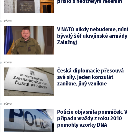
přišlo s neotřelým řešením
včera
V NATO nikdy nebudeme, míní
bývalý šéf ukrajinské armády
Zalužnyj
včera
Česká diplomacie přesouvá
své síly. Jeden konzulát
zanikne, jiný vznikne
včera
Policie objasnila pomníček. V
případu vraždy z roku 2010
pomohly vzorky DNA