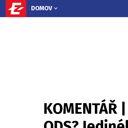
DOMOV
KOMENTÁŘ | 
ODS? Jedinéh