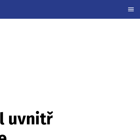
MEN
 uvnitř
e