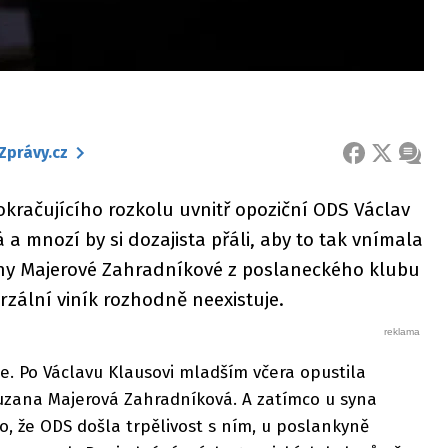
Zprávy.cz
FACEBOOK
X
ZPRÁ
kračujícího rozkolu uvnitř opoziční ODS Václav
a mnozí by si dozajista přáli, aby to tak vnímala
zany Majerové Zahradníkové z poslaneckého klubu
rzální viník rozhodně neexistuje.
e. Po Václavu Klausovi mladším včera opustila
Zuzana Majerová Zahradníková. A zatímco u syna
o, že ODS došla trpělivost s ním, u poslankyně