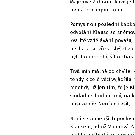
Majerové Zahradníkové je t
nemá pochopení ona.
Pomyslnou poslední kapkou,
odvolání Klause ze sněmovn
kvalitě vzdělávání považuj
nechala se včera slyšet za
být dlouhodobějšího chara
Trvá minimálně od chvíle, 
tehdy k celé věci vyjádřila
mnohdy už jen tím, že je K
souladu s hodnotami, na kt
naší země? Není co řešit,“
Není sebemenších pochyb, 
Klausem, jehož Majerová Z
mohla naštvat i anulování