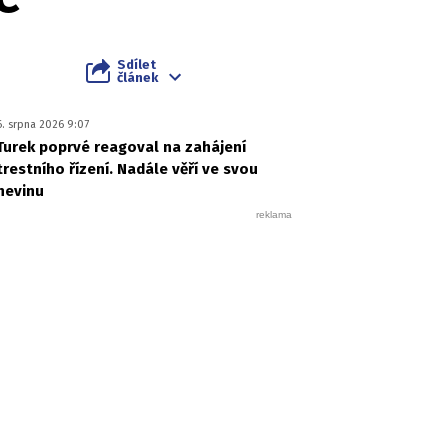
Sdílet
článek
6. srpna 2026 9:07
Turek poprvé reagoval na zahájení
trestního řízení. Nadále věří ve svou
nevinu