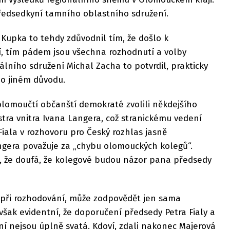
předsedkyní tamního oblastního sdružení.
Kupka to tehdy zdůvodnil tím, že došlo k
, tím pádem jsou všechna rozhodnutí a volby
lního sdružení Michal Zacha to potvrdil, prakticky
 o jiném důvodu.
 olomoučtí občanští demokraté zvolili někdejšího
tra vnitra Ivana Langera, což stranickému vedení
Fiala v rozhovoru pro Český rozhlas jasně
angera považuje za „chybu olomouckých kolegů“.
, že doufá, že kolegové budou názor pana předsedy
lo při rozhodování, může zodpovědět jen sama
však evidentní, že doporučení předsedy Petra Fialy a
ní nejsou úplně svatá. Kdoví, zdali nakonec Majerová