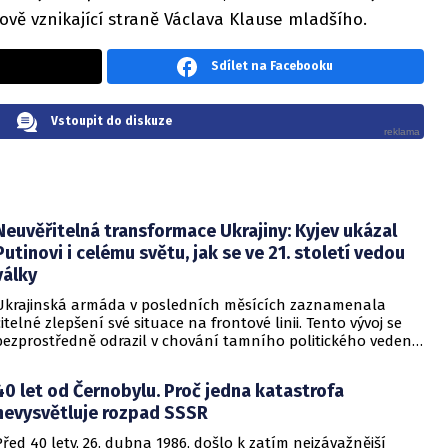
vě vznikající straně Václava Klause mladšího.
Sdílet na Facebooku
Vstoupit do diskuze
Neuvěřitelná transformace Ukrajiny: Kyjev ukázal
Putinovi i celému světu, jak se ve 21. století vedou
války
Ukrajinská armáda v posledních měsících zaznamenala
citelné zlepšení své situace na frontové linii. Tento vývoj se
bezprostředně odrazil v chování tamního politického vedení
v čele s prezidentem Volodomyrem Zelenským. Kyjev začal
vystupovat vůči svým zahraničním partnerům i nepřátelům s
40 let od Černobylu. Proč jedna katastrofa
výrazně vyšší asertivitou. Celý konflikt dostává novou
nevysvětluje rozpad SSSR
dynamiku, ve které Ukrajina přestává být pouze bránícím se
státem.
Před 40 lety, 26. dubna 1986, došlo k zatím nejzávažnější