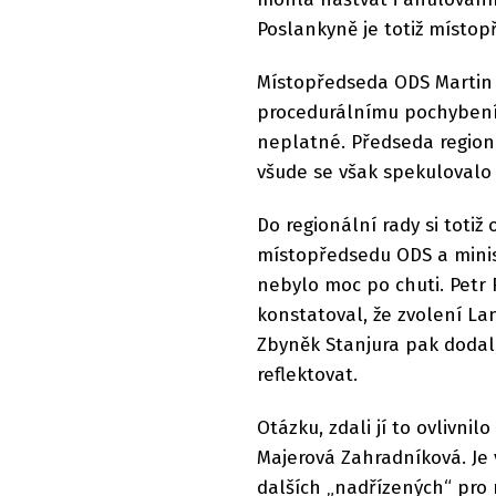
Poslankyně je totiž místo
Místopředseda ODS Martin 
procedurálnímu pochybení
neplatné. Předseda regioná
všude se však spekulovalo
Do regionální rady si totiž
místopředsedu ODS a minis
nebylo moc po chuti. Petr 
konstatoval, že zvolení L
Zbyněk Stanjura pak dodal
reflektovat.
Otázku, zdali jí to ovlivni
Majerová Zahradníková. Je 
dalších „nadřízených“ pro 