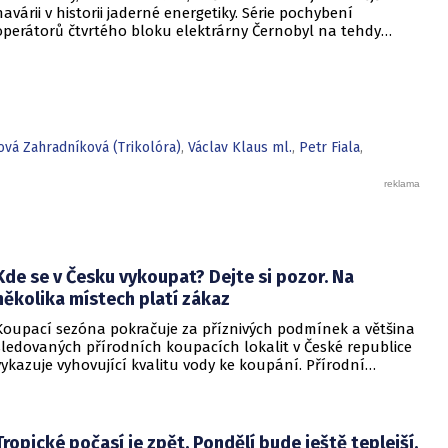
havárii v historii jaderné energetiky. Série pochybení
operátorů čtvrtého bloku elektrárny Černobyl na tehdy
sovětské Ukrajině, ignorování bezpečnostních předpisů i
nedostatky v designu tamního reaktoru vedly k jeho explozi.
Masivní únik radiace následně zasáhl velkou část Evropy.
Následky události byly tak dalekosáhlé, že podle některých
tvrzení vedly ke kolapsu Sovětského svazu. Obstojí taková
interpretace ve světle stávajících historických poznatků?
ová Zahradníková (Trikolóra)
,
Václav Klaus ml.
,
Petr Fiala
,
Kde se v Česku vykoupat? Dejte si pozor. Na
několika místech platí zákaz
Koupací sezóna pokračuje za příznivých podmínek a většina
sledovaných přírodních koupacích lokalit v České republice
vykazuje vyhovující kvalitu vody ke koupání. Přírodní
koupací vody nadále představují oblíbené místo letní
rekreace a v uplynulém týdnu se na jejich zvýšené
návštěvnosti podílelo také velmi teplé počasí s teplotami
často přesahujícími 30 °C.
Tropické počasí je zpět. Pondělí bude ještě teplejší,