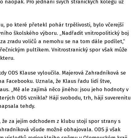
o naopak. Pro jednání svých stranických kolegů už
 po které přetekl pohár trpělivosti, bylo včerejší
ího školského výboru. „Nadřadit vnitropolitický boj
i za zradu voličů a nemohu se na tom dále podílet,“
 řečnickým pultíkem. Vnitrostranický spor však může
kteru.
kdy ODS Klause vyloučila. Majerová Zahradníková se
 na Facebooku. Uznala, že Klaus řadu lidí štve,
laus. „Mě ale zajímá něco jiného: jsou jeho hodnoty v
erých ODS vznikla? Hájí svobodu, trh, hájí suverenitu
 napsala tehdy.
že za jejím odchodem z klubu stojí spor strany s
ahradníková všude možně obhajovala. ODS ji však
m výsledků regionálního sněmu v Olomouckém kraji.