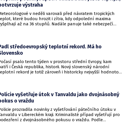
potvrzuje výstraha
Meteorologové v neděli varovali před návratem tropických
teplot, které budou hrozit i zítra, kdy odpolední maxima
vyšplhají až na 36 stupňů. Nadále panuje také nebezpečí
požárů, vyplývá z výstrahy Českého hydrometeorologického
ústavu (ČHMÚ).
Padl středoevropský teplotní rekord. Má ho
Slovensko
Počasí psalo tento týden v prostoru střední Evropy, kam
patří i Česká republika, historii. Nový slovenský národní
teplotní rekord je totiž zároveň i historicky nejvyšší hodnotou
naměřenou ve středoevropském regionu. Upozornil na to
Český hydrometeorologický ústav (ČHMÚ).
Policie vyšetřuje útok v Tanvaldu jako dvojnásobný
pokus o vraždu
Policie prozradila novinky z vyšetřování pátečního útoku v
Tanvaldu v Libereckém kraji. Kriminalisté případ vyšetřují pro
podezření z dvojnásobného pokusu o vraždu. Podle
nejnovějších informací už není nikdo ze zraněných v