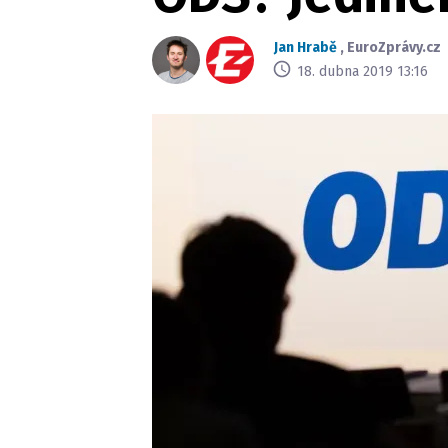
Jan Hrabě
,
EuroZprávy.cz
18. dubna 2019 13:16