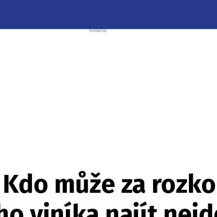
Kdo může za rozkol
o viníka najít nejd