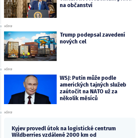
na občanství
včera
Trump podepsal zavedení
nových cel
včera
WSJ: Putin může podle
amerických tajných služeb
zaútočit na NATO už za
několik měsíců
včera
Kyjev provedl útok na logistické centrum
Wildberries vzdálené 2000 km od