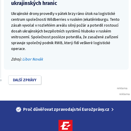
ukrajinských hranic
Ukrajinské drony provedly v pátek brzy ráno útok na logistické
centrum společnosti Wildberries v ruském Jekatěrinburgu. Tento
zásah vyvolal v rozlehlém areálu silný požár a potvrdil rostoucí
dosah ukrajinských bezpilotních systémů hluboko v ruském
vnitrozemí. Společnost posléze potvrdila, že zasažené zařízení
spravuje společný podnik RWB, který řídí veškeré logistické
operace.
Zdroj:
Libor Novák
DALŠÍ ZPRÁVY
Proč důvěřovat zpravodajství EuroZprávy.cz