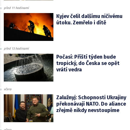
před 11 hodinami
Kyjev čelil dalšímu ničivému
útoku. Zemřelo i dítě
před 13 hodinami
Počasí: Příští týden bude
tropický, do Česka se opět
vrátí vedra
včera
Zalužnyj: Schopnosti Ukrajiny
překonávají NATO. Do aliance
zřejmě nikdy nevstoupíme
včera