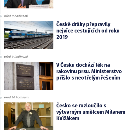
před 8 hodinami
České dráhy přepravily
nejvíce cestujících od roku
2019
před 9 hodinami
V Česku dochází lék na
rakovinu prsu. Ministerstvo
přišlo s neotřelým řešením
před 10 hodinami
Česko se rozloučilo s
výtvarným umělcem Milanem
Knížákem