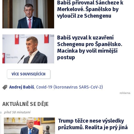
Babiš přirovnal Sáncheze k
Merkelové. Španělsko by
vyloučil ze Schengenu
Babiš vyzval k uzavření
Schengenu pro Španělsko.
Macinka by volil mírnější
postup
VÍCE SOUVISEJÍCÍCH
Andrej Babiš
,
Covid-19 (koronavirus SARS-CoV-2)
AKTUÁLNĚ SE DĚJE
před 58 minutami
Trump těžce nese výsledky
průzkumů. Realita je prý jiná