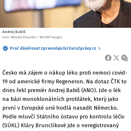
Andrej Babiš
Foto: Mikuláš Křepelka / INCORP images
Proč důvěřovat zpravodajství EuroZprávy.cz
FACEBOOK
X
ZPR
Česko má zájem o nákup léku proti nemoci covid-
19 od americké firmy Regeneron. Na dotaz ČTK to
dnes řekl premiér Andrej Babiš (ANO). Jde o lék
na bázi monoklonálních protilátek, který jako
první v Evropské unii hodlá nasadit Německo.
Podle mluvčí Státního ústavu pro kontrolu léčiv
(SÚKL) Kláry Brunclíkové jde o neregistrovaný