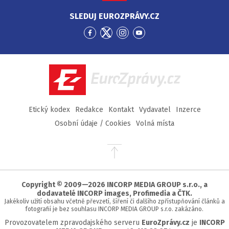
SLEDUJ EUROZPRÁVY.CZ
Přejít
Přejít
Přejít
Přejít
na
na
na
na
Facebook
Twitter
Instagram
YouTube
EuroZprávy.cz
Etický kodex
Redakce
Kontakt
Vydavatel
Inzerce
Osobní údaje / Cookies
Volná místa
Přejít
na
začátek
stránky
Copyright © 2009—2026 INCORP MEDIA GROUP s.r.o., a
dodavatelé INCORP images, Profimedia a ČTK.
Jakékoliv užití obsahu včetně převzetí, šíření či dalšího zpřístupňování článků a
fotografií je bez souhlasu INCORP MEDIA GROUP s.r.o. zakázáno.
Provozovatelem zpravodajského serveru
EuroZprávy.cz
je
INCORP