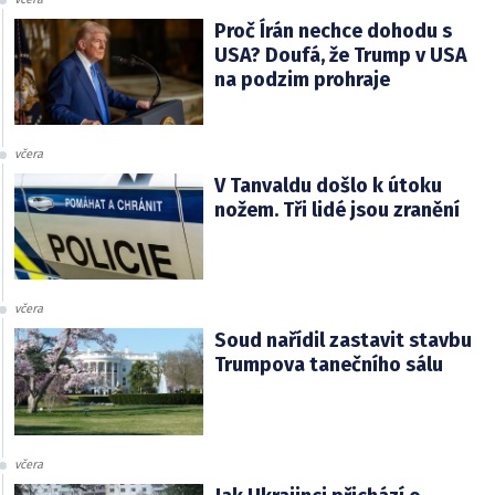
Proč Írán nechce dohodu s
USA? Doufá, že Trump v USA
na podzim prohraje
včera
V Tanvaldu došlo k útoku
nožem. Tři lidé jsou zranění
včera
Soud nařídil zastavit stavbu
Trumpova tanečního sálu
včera