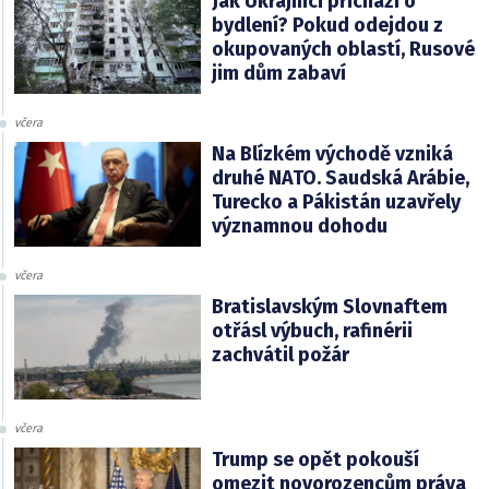
Jak Ukrajinci přichází o
bydlení? Pokud odejdou z
okupovaných oblastí, Rusové
jim dům zabaví
včera
Na Blízkém východě vzniká
druhé NATO. Saudská Arábie,
Turecko a Pákistán uzavřely
významnou dohodu
včera
Bratislavským Slovnaftem
otřásl výbuch, rafinérii
zachvátil požár
včera
Trump se opět pokouší
omezit novorozencům práva