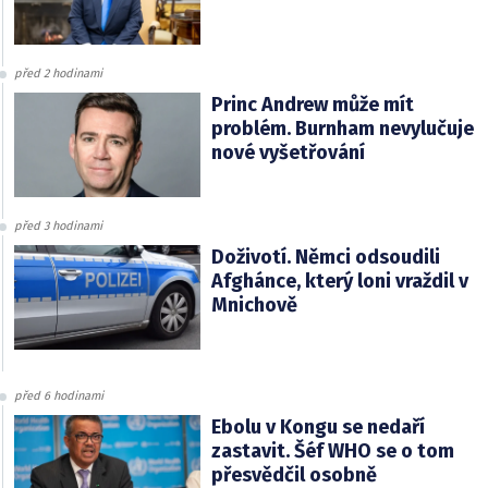
před 2 hodinami
Princ Andrew může mít
problém. Burnham nevylučuje
nové vyšetřování
před 3 hodinami
Doživotí. Němci odsoudili
Afghánce, který loni vraždil v
Mnichově
před 6 hodinami
Ebolu v Kongu se nedaří
zastavit. Šéf WHO se o tom
přesvědčil osobně