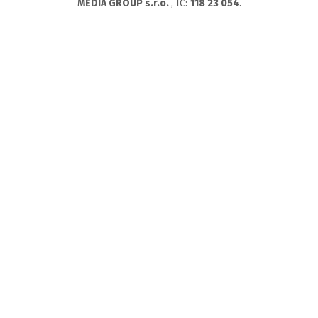
MEDIA GROUP s.r.o.
, IC:
118 23 054
.