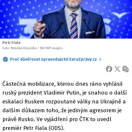
Petr Fiala
Foto: Mikuláš Křepelka / INCORP images
Proč důvěřovat zpravodajství EuroZprávy.cz
FACEBOOK
X
ZPR
Částečná mobilizace, kterou dnes ráno vyhlásil
ruský prezident Vladimir Putin, je snahou o další
eskalaci Ruskem rozpoutané války na Ukrajině a
dalším důkazem toho, že jediným agresorem je
právě Rusko. Ve vyjádření pro ČTK to uvedl
premiér Petr Fiala (ODS).