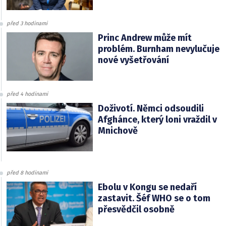
před 3 hodinami
Princ Andrew může mít
problém. Burnham nevylučuje
nové vyšetřování
před 4 hodinami
Doživotí. Němci odsoudili
Afghánce, který loni vraždil v
Mnichově
před 8 hodinami
Ebolu v Kongu se nedaří
zastavit. Šéf WHO se o tom
přesvědčil osobně