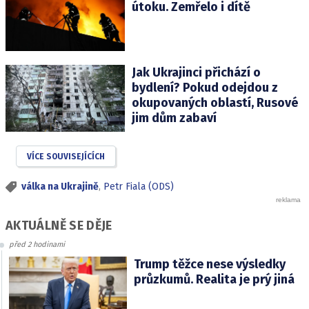
útoku. Zemřelo i dítě
Jak Ukrajinci přichází o
bydlení? Pokud odejdou z
okupovaných oblastí, Rusové
jim dům zabaví
VÍCE SOUVISEJÍCÍCH
válka na Ukrajině
,
Petr Fiala (ODS)
AKTUÁLNĚ SE DĚJE
před 2 hodinami
Trump těžce nese výsledky
průzkumů. Realita je prý jiná