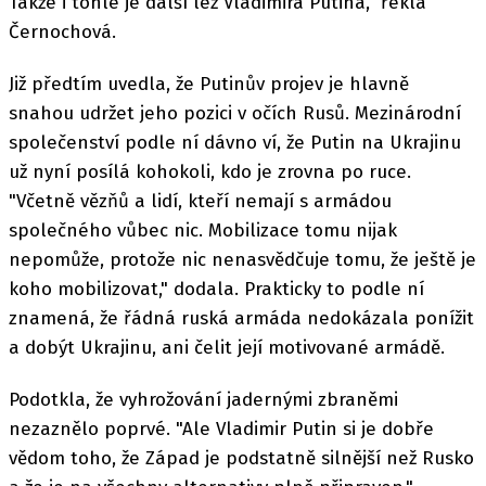
Takže i tohle je další lež Vladimira Putina," řekla
Černochová.
Již předtím uvedla, že Putinův projev je hlavně
snahou udržet jeho pozici v očích Rusů. Mezinárodní
společenství podle ní dávno ví, že Putin na Ukrajinu
už nyní posílá kohokoli, kdo je zrovna po ruce.
"Včetně vězňů a lidí, kteří nemají s armádou
společného vůbec nic. Mobilizace tomu nijak
nepomůže, protože nic nenasvědčuje tomu, že ještě je
koho mobilizovat," dodala. Prakticky to podle ní
znamená, že řádná ruská armáda nedokázala ponížit
a dobýt Ukrajinu, ani čelit její motivované armádě.
Podotkla, že vyhrožování jadernými zbraněmi
nezaznělo poprvé. "Ale Vladimir Putin si je dobře
vědom toho, že Západ je podstatně silnější než Rusko