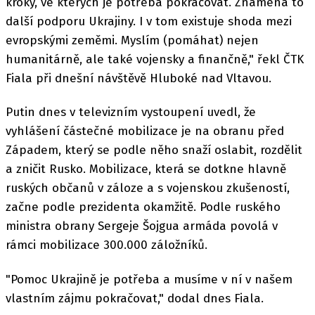
kroky, ve kterých je potřeba pokračovat. Znamená to
další podporu Ukrajiny. I v tom existuje shoda mezi
evropskými zeměmi. Myslím (pomáhat) nejen
humanitárně, ale také vojensky a finančně," řekl ČTK
Fiala při dnešní návštěvě Hluboké nad Vltavou.
Putin dnes v televizním vystoupení uvedl, že
vyhlášení částečné mobilizace je na obranu před
Západem, který se podle něho snaží oslabit, rozdělit
a zničit Rusko. Mobilizace, která se dotkne hlavně
ruských občanů v záloze a s vojenskou zkušeností,
začne podle prezidenta okamžitě. Podle ruského
ministra obrany Sergeje Šojgua armáda povolá v
rámci mobilizace 300.000 záložníků.
"Pomoc Ukrajině je potřeba a musíme v ní v našem
vlastním zájmu pokračovat," dodal dnes Fiala.