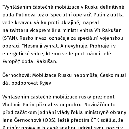
"Vyhlášením částečné mobilizace v Rusku definitivně
padá Putinova lež o 'speciální operaci'. Putin zkrátka
vede krvavou válku proti Ukrajině," napsal
na twitteru vicepremiér a ministr vnitra Vít Rakušan
(STAN). Rusko invazi označuje za speciální vojenskou
operaci. "Nesmí ji vyhrát. A nevyhraje. Prohraje i v
energetické válce, kterou vede proti nám i celé
Evropě," dodal Rakušan.
Černochová: Mobilizace Rusku nepomůže, Česko musí
dál podporovat Kyjev
Vyhlášením částečné mobilizace ruský prezident
Vladimir Putin přiznal svou prohru. Novinářům to
před začátkem jednání vlády řekla ministryně obrany
Jana Černochová (ODS). Ještě předtím ČTK sdělila, že
Putinův projev je hlavně snahou udržet svou pozici v