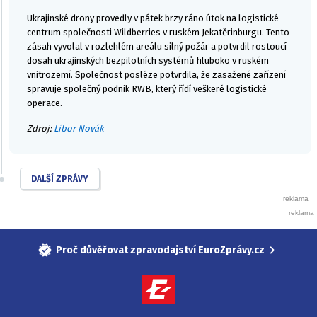
Ukrajinské drony provedly v pátek brzy ráno útok na logistické
centrum společnosti Wildberries v ruském Jekatěrinburgu. Tento
zásah vyvolal v rozlehlém areálu silný požár a potvrdil rostoucí
dosah ukrajinských bezpilotních systémů hluboko v ruském
vnitrozemí. Společnost posléze potvrdila, že zasažené zařízení
spravuje společný podnik RWB, který řídí veškeré logistické
operace.
Zdroj:
Libor Novák
DALŠÍ ZPRÁVY
Proč důvěřovat zpravodajství EuroZprávy.cz