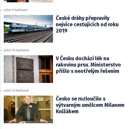
před 9 hodinami
České dráhy přepravily
nejvíce cestujících od roku
2019
před 10 hodinami
V Česku dochází lék na
rakovinu prsu. Ministerstvo
přišlo s neotřelým řešením
před 12 hodinami
Česko se rozloučilo s
výtvarným umělcem Milanem
Knížákem