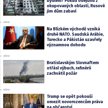
bydlení? Pokud odejdou z
okupovaných oblastí, Rusové
jim dům zabaví
včera
Na Blízkém východě vzniká
druhé NATO. Saudská Arábie,
Turecko a Pákistán uzavřely
významnou dohodu
včera
Bratislavským Slovnaftem
otřásl výbuch, rafinérii
zachvátil požár
včera
Trump se opět pokouší
omezit novorozencům práva
na občanství