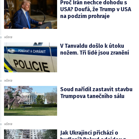
Proč Írán nechce dohodu s
USA? Doufá, že Trump v USA
na podzim prohraje
včera
V Tanvaldu došlo k útoku
nožem. Tři lidé jsou zranění
včera
Soud nařídil zastavit stavbu
Trumpova tanečního sálu
včera
Jak Ukrajinci přichází o