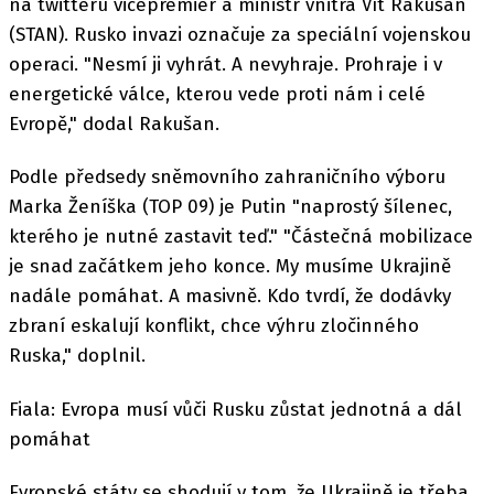
na twitteru vicepremiér a ministr vnitra Vít Rakušan
(STAN). Rusko invazi označuje za speciální vojenskou
operaci. "Nesmí ji vyhrát. A nevyhraje. Prohraje i v
energetické válce, kterou vede proti nám i celé
Evropě," dodal Rakušan.
Podle předsedy sněmovního zahraničního výboru
Marka Ženíška (TOP 09) je Putin "naprostý šílenec,
kterého je nutné zastavit teď." "Částečná mobilizace
je snad začátkem jeho konce. My musíme Ukrajině
nadále pomáhat. A masivně. Kdo tvrdí, že dodávky
zbraní eskalují konflikt, chce výhru zločinného
Ruska," doplnil.
Fiala: Evropa musí vůči Rusku zůstat jednotná a dál
pomáhat
Evropské státy se shodují v tom, že Ukrajině je třeba