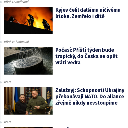
před 13 hodinami
Kyjev čelil dalšímu ničivému
útoku. Zemřelo i dítě
před 14 hodinami
Počasí: Příští týden bude
tropický, do Česka se opět
vrátí vedra
včera
Zalužnyj: Schopnosti Ukrajiny
překonávají NATO. Do aliance
zřejmě nikdy nevstoupíme
včera