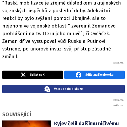
"Ruská mobilizace je zřejmě důsledkem ukrajinských
vojenských úspěchů z poslední doby. Adekvátní
reakcí by bylo zvýšení pomoci Ukrajině, ale to
nejenom ve vojenské oblasti," zveřejnil Zemanovo
prohlášení na twitteru jeho mluvčí Jiří Ovčáček.
Zeman dříve vystupoval vůči Rusku a Putinovi
vstřícně, po únorové invazi svůj přístup zásadně
změnil.
Sdílet na X
Sdílet na Facebooku
Vstoupit do diskuze
SOUVISEJÍCÍ
Kyjev čelil dalšímu ničivému