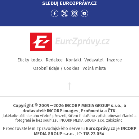
SLEDUJ EUROZPRÁVY.CZ
Přejít
Přejít
Přejít
Přejít
na
na
na
na
Facebook
Twitter
Instagram
YouTube
EuroZprávy.cz
Etický kodex
Redakce
Kontakt
Vydavatel
Inzerce
Osobní údaje / Cookies
Volná místa
Přejít
na
začátek
stránky
Copyright © 2009—2026 INCORP MEDIA GROUP s.r.o., a
dodavatelé INCORP images, Profimedia a ČTK.
Jakékoliv užití obsahu včetně převzetí, šíření či dalšího zpřístupňování článků a
fotografií je bez souhlasu INCORP MEDIA GROUP s.r.o. zakázáno.
Provozovatelem zpravodajského serveru
EuroZprávy.cz
je
INCORP
MEDIA GROUP s.r.o.
, IC:
118 23 054
.