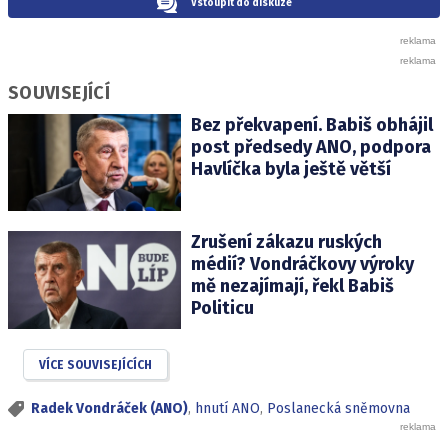
Vstoupit do diskuze
SOUVISEJÍCÍ
Bez překvapení. Babiš obhájil
post předsedy ANO, podpora
Havlíčka byla ještě větší
Zrušení zákazu ruských
médií? Vondráčkovy výroky
mě nezajímají, řekl Babiš
Politicu
VÍCE SOUVISEJÍCÍCH
Radek Vondráček (ANO)
,
hnutí ANO
,
Poslanecká sněmovna