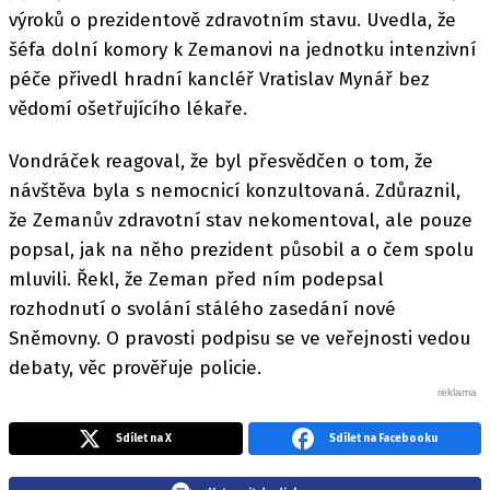
výroků o prezidentově zdravotním stavu. Uvedla, že
šéfa dolní komory k Zemanovi na jednotku intenzivní
péče přivedl hradní kancléř Vratislav Mynář bez
vědomí ošetřujícího lékaře.
Vondráček reagoval, že byl přesvědčen o tom, že
návštěva byla s nemocnicí konzultovaná. Zdůraznil,
že Zemanův zdravotní stav nekomentoval, ale pouze
popsal, jak na něho prezident působil a o čem spolu
mluvili. Řekl, že Zeman před ním podepsal
rozhodnutí o svolání stálého zasedání nové
Sněmovny. O pravosti podpisu se ve veřejnosti vedou
debaty, věc prověřuje policie.
Sdílet na X
Sdílet na Facebooku