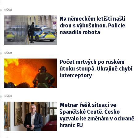
včera
Na německém letišti našli
dron s výbušninou. Policie
nasadila robota
včera
Počet mrtvých po ruském
útoku stoupá. Ukrajině chybí
interceptory
včera
Metnar řešil situaci ve
španělské Ceutě. Česko
vyzvalo ke změnám v ochraně
hranic EU