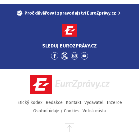
Proč důvěřovat zpravodajství EuroZprávy.cz
SLEDUJ EUROZPRÁVY.CZ
Přejít
Přejít
Přejít
Přejít
na
na
na
na
Facebook
Twitter
Instagram
YouTube
EuroZprávy.cz
Etický kodex
Redakce
Kontakt
Vydavatel
Inzerce
Osobní údaje / Cookies
Volná místa
Přejít
na
začátek