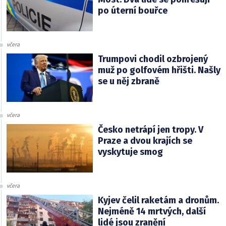
po úterní bouřce
včera
Trumpovi chodil ozbrojený
muž po golfovém hřišti. Našly
se u něj zbraně
včera
Česko netrápí jen tropy. V
Praze a dvou krajích se
vyskytuje smog
včera
Kyjev čelil raketám a dronům.
Nejméně 14 mrtvých, další
lidé jsou zranění