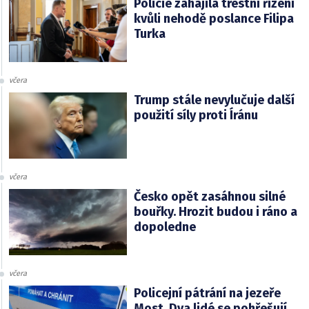
Policie zahájila trestní řízení
kvůli nehodě poslance Filipa
Turka
včera
Trump stále nevylučuje další
použití síly proti Íránu
včera
Česko opět zasáhnou silné
bouřky. Hrozit budou i ráno a
dopoledne
včera
Policejní pátrání na jezeře
Most. Dva lidé se pohřešují