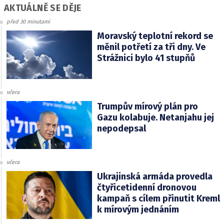
AKTUÁLNĚ SE DĚJE
před 30 minutami
Moravský teplotní rekord se
měnil potřetí za tři dny. Ve
Strážnici bylo 41 stupňů
včera
Trumpův mírový plán pro
Gazu kolabuje. Netanjahu jej
nepodepsal
včera
Ukrajinská armáda provedla
čtyřicetidenní dronovou
kampaň s cílem přinutit Kreml
k mírovým jednáním