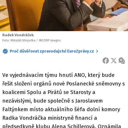
Radek Vondráček.
Foto: Mikuláš Křepelka / INCORP images
Proč důvěřovat zpravodajství EuroZprávy.cz
FACEBOOK
X
ZPR
Ve vyjednávacím týmu hnutí ANO, který bude
řešit složení orgánů nové Poslanecké sněmovny s
koalicemi Spolu a Pirátů se Starosty a
nezávislými, bude společně s Jaroslavem
Faltýnkem místo aktuálního šéfa dolní komory
Radka Vondráčka ministryně financí a
předsedkyně klubu Alena Schillerová. Oznámila