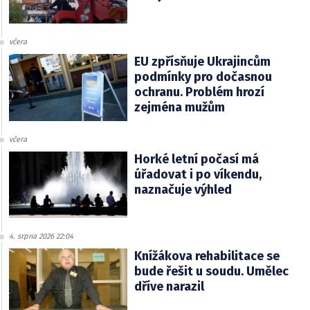
včera
EU zpřísňuje Ukrajincům
podmínky pro dočasnou
ochranu. Problém hrozí
zejména mužům
včera
Horké letní počasí má
úřadovat i po víkendu,
naznačuje výhled
4. srpna 2026 22:04
Knížákova rehabilitace se
bude řešit u soudu. Umělec
dříve narazil