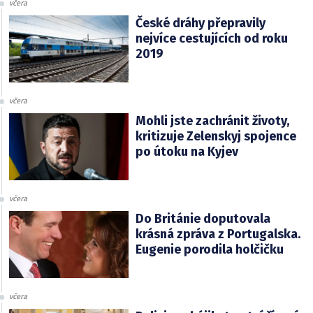
včera
České dráhy přepravily
nejvíce cestujících od roku
2019
včera
Mohli jste zachránit životy,
kritizuje Zelenskyj spojence
po útoku na Kyjev
včera
Do Británie doputovala
krásná zpráva z Portugalska.
Eugenie porodila holčičku
včera