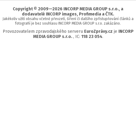
stránky
Copyright © 2009—2026 INCORP MEDIA GROUP s.r.o., a
dodavatelé INCORP images, Profimedia a ČTK.
Jakékoliv užití obsahu včetně převzetí, šíření či dalšího zpřístupňování článků a
fotografií je bez souhlasu INCORP MEDIA GROUP s.r.o. zakázáno.
Provozovatelem zpravodajského serveru
EuroZprávy.cz
je
INCORP
MEDIA GROUP s.r.o.
, IC:
118 23 054
.