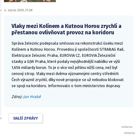
4. srpna 2026 21:08
Vlaky mezi Kolínem a Kutnou Horou zrychlí a
přestanou ovlivňovat provoz na koridoru
Správa železnic podepsala smlouvu na rekonstrukci úseku mezi
Kolínem a Kutnou Horou. Provedou ji společnosti STRABAG Rail,
Elektrizace železnic Praha, EUROVIA CZ, EUROVIA Železniční
stavby a GJW Praha, které podaly nejvýhodnější nabídku ve výši
1,656 miliardy korun. To je o více než pětinu nižší cena, než byl
cenový strop. Vlaky mezi dvěma významnými centry středních
Čech výrazně zrychlí, díky nové propojce se už nebudou blokovat
se spoji na koridoru. Informovalo o tom ministerstvo dopravy.
Zdroj:
Jan Hrabě
DALŠÍ ZPRÁVY